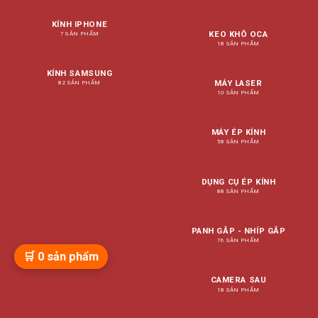
KÍNH IPHONE
KEO KHÔ OCA
7 SẢN PHẨM
18 SẢN PHẨM
KÍNH SAMSUNG
MÁY LASER
82 SẢN PHẨM
10 SẢN PHẨM
MÁY ÉP KÍNH
58 SẢN PHẨM
DỤNG CỤ ÉP KÍNH
88 SẢN PHẨM
PANH GẮP - NHÍP GẮP
76 SẢN PHẨM
🛒
0
sản phẩm
CAMERA SAU
18 SẢN PHẨM