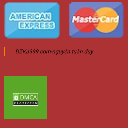
DZKJ999.com-nguyễn tuấn duy