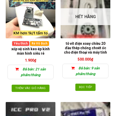
HẾT HÀNG
tô vít điện xoay chiều 20
Yêu thích
Rẻ Vô Địch
đầu thép chống choét ốc
xốp vệ sinh keo ép kính
cho điện thoại và máy tính
màn hình siêu rẻ
500.000
₫
1.900
₫
Đã bán: 9 sản
Đã bán: 21 sản
phẩm/tháng
phẩm/tháng
ĐỌC TIẾP
THÊM VÀO GIỎ HÀNG