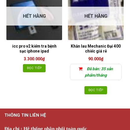
HẾT HÀNG
HẾT HÀNG
icc pro v2 kiểm tra bệnh
Khăn lau Mechanic Đại 400
sạc iphone ipad
chiếc giá rẻ
3.300.000
₫
90.000
₫
ĐỌC TIẾP
Đã bán: 35 sản
phẩm/tháng
ĐỌC TIẾP
THÔNG TIN LIÊN HỆ
Địa chỉ : Hệ thống phân phối toàn quốc