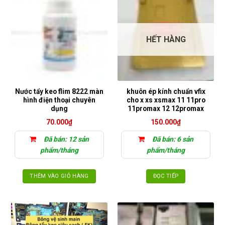
HẾT HÀNG
Nước tẩy keo flim 8222 màn
khuôn ép kính chuẩn vfix
hình điện thoại chuyên
cho x xs xsmax 11 11pro
dụng
11promax 12 12promax
70.000
₫
150.000
₫
Đã bán: 12 sản
Đã bán: 6 sản
phẩm/tháng
phẩm/tháng
THÊM VÀO GIỎ HÀNG
ĐỌC TIẾP