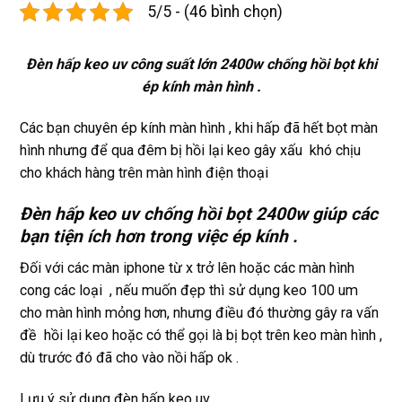
5/5 - (46 bình chọn)
xịn 
dùng 
tín
miễn 
trâu 
phí. 
bền
Đèn hấp keo uv công suất lớn 2400w chống hồi bọt khi
Rất 
ép kính màn hình .
tôt
Các bạn chuyên ép kính màn hình , khi hấp đã hết bọt màn
hình nhưng để qua đêm bị hồi lại keo gây xấu khó chịu
cho khách hàng trên màn hình điện thoại
Đèn hấp keo uv chống hồi bọt 2400w giúp các
bạn tiện ích hơn trong việc ép kính .
Đối với các màn iphone từ x trở lên hoặc các màn hình
cong các loại , nếu muốn đẹp thì sử dụng keo 100 um
cho màn hình mỏng hơn, nhưng điều đó thường gây ra vấn
đề hồi lại keo hoặc có thể gọi là bị bọt trên keo màn hình ,
dù trước đó đã cho vào nồi hấp ok .
Lưu ý sử dụng đèn hấp keo uv