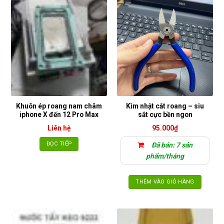
này
có
nhiều
biến
thể.
Các
tùy
chọn
có
thể
Khuôn ép roang nam châm
Kìm nhật cắt roang – siu
được
iphone X đến 12 Pro Max
sắt cực bền ngon
chọn
Liên hệ
95.000
₫
trên
trang
ĐỌC TIẾP
Đã bán: 7 sản
sản
phẩm/tháng
phẩm
THÊM VÀO GIỎ HÀNG