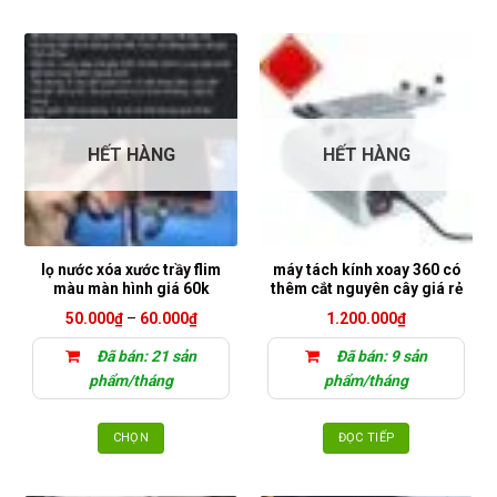
HẾT HÀNG
HẾT HÀNG
lọ nước xóa xước trầy flim
máy tách kính xoay 360 có
màu màn hình giá 60k
thêm cắt nguyên cây giá rẻ
Khoảng
50.000
₫
–
60.000
₫
1.200.000
₫
giá:
từ
Đã bán: 21 sản
Đã bán: 9 sản
50.000₫
đến
phẩm/tháng
phẩm/tháng
60.000₫
CHỌN
ĐỌC TIẾP
Sản
phẩm