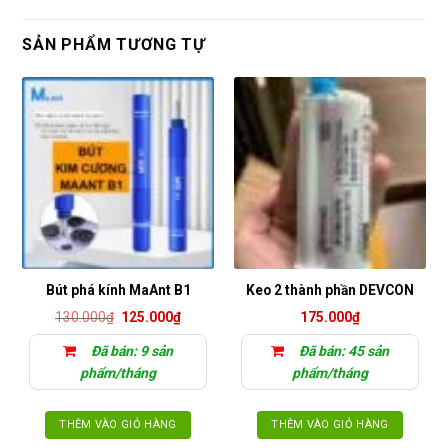
SẢN PHẨM TƯƠNG TỰ
Bút phá kính MaAnt B1
Keo 2 thành phần DEVCON
Giá
Giá
130.000
₫
125.000
₫
175.000
₫
gốc
hiện
là:
tại
Đã bán: 9 sản
Đã bán: 45 sản
130.000₫.
là:
125.000₫.
phẩm/tháng
phẩm/tháng
THÊM VÀO GIỎ HÀNG
THÊM VÀO GIỎ HÀNG