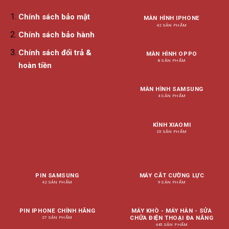
Chính sách bảo mật
MÀN HÌNH IPHONE
42 SẢN PHẨM
Chính sách bảo hành
Chính sách đổi trả &
MÀN HÌNH OPPO
8 SẢN PHẨM
hoàn tiền
MÀN HÌNH SAMSUNG
4 SẢN PHẨM
KÍNH XIAOMI
25 SẢN PHẨM
PIN SAMSUNG
MÁY CẮT CƯỜNG LỰC
42 SẢN PHẨM
9 SẢN PHẨM
PIN IPHONE CHÍNH HÃNG
MÁY KHÒ - MÁY HÀN - SỬA
CHỮA ĐIỆN THOẠI ĐA NĂNG
27 SẢN PHẨM
445 SẢN PHẨM