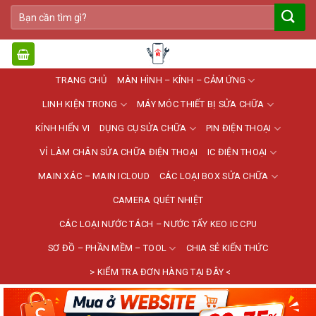
Bỏ
Tìm
qua
kiếm:
nội
dung
TRANG CHỦ
MÀN HÌNH – KÍNH – CẢM ỨNG
LINH KIỆN TRONG
MÁY MÓC THIẾT BỊ SỬA CHỮA
KÍNH HIỂN VI
DỤNG CỤ SỬA CHỮA
PIN ĐIỆN THOẠI
VỈ LÀM CHÂN SỬA CHỮA ĐIỆN THOẠI
IC ĐIỆN THOẠI
MAIN XÁC – MAIN ICLOUD
CÁC LOẠI BOX SỬA CHỮA
CAMERA QUÉT NHIỆT
CÁC LOẠI NƯỚC TÁCH – NƯỚC TẨY KEO IC CPU
SƠ ĐỒ – PHẦN MỀM – TOOL
CHIA SẺ KIẾN THỨC
> KIỂM TRA ĐƠN HÀNG TẠI ĐÂY <