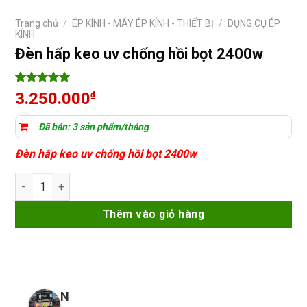
Trang chủ
/
ÉP KÍNH - MÁY ÉP KÍNH - THIẾT BỊ
/
DỤNG CỤ ÉP
KÍNH
Đèn hấp keo uv chống hồi bọt 2400w
5
5
trên 5
3.250.000
₫
dựa trên
đánh giá
Đã bán: 3 sản phẩm/tháng
Đèn hấp keo uv chống hồi bọt 2400w
Đèn hấp keo uv chống hồi bọt 2400w số lượng
Thêm vào giỏ hàng
N