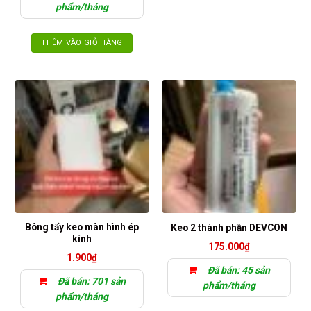
sản
phẩm/tháng
phẩm
THÊM VÀO GIỎ HÀNG
Bông tẩy keo màn hình ép
Keo 2 thành phần DEVCON
kính
175.000
₫
1.900
₫
Đã bán: 45 sản
Đã bán: 701 sản
phẩm/tháng
phẩm/tháng