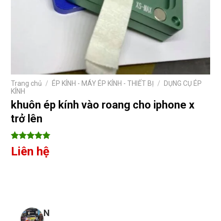
Trang chủ
/
ÉP KÍNH - MÁY ÉP KÍNH - THIẾT BỊ
/
DỤNG CỤ ÉP
KÍNH
khuôn ép kính vào roang cho iphone x
trở lên
5
10
trên 5
Liên hệ
dựa trên
đánh giá
N