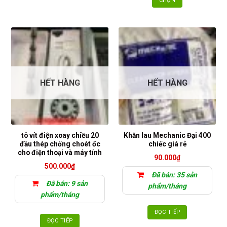
CHỌN
Sản
phẩm
này
có
nhiều
biến
thể.
HẾT HÀNG
HẾT HÀNG
Các
tùy
chọn
có
thể
tô vít điện xoay chiều 20
Khăn lau Mechanic Đại 400
được
đầu thép chống choét ốc
chiếc giá rẻ
chọn
cho điện thoại và máy tính
90.000
₫
trên
500.000
₫
trang
Đã bán: 35 sản
sản
Đã bán: 9 sản
phẩm/tháng
phẩm
phẩm/tháng
ĐỌC TIẾP
ĐỌC TIẾP