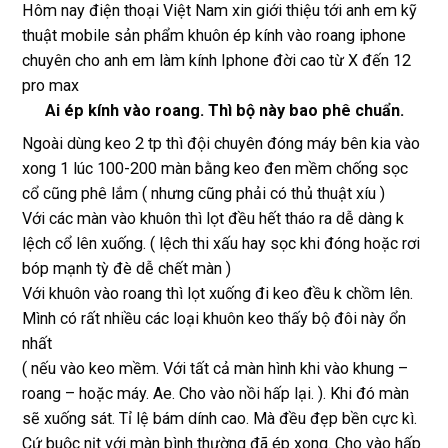
Hôm nay điện thoại Việt Nam xin giới thiệu tới anh em kỹ
xịn 
dùng 
tín
thuật mobile sản phẩm khuôn ép kính vào roang iphone
miễn 
trâu 
chuyên cho anh em làm kính Iphone đời cao từ X đến 12
phí. 
bền
pro max
Rất 
Ai ép kính vào roang. Thì bộ này bao phê chuẩn.
tôt
Ngoài dùng keo 2 tp thì đội chuyên đóng máy bên kia vào
xong 1 lúc 100-200 màn bằng keo đen mềm chống sọc
cổ cũng phê lắm ( nhưng cũng phải có thủ thuật xíu )
Với các màn vào khuôn thì lọt đều hết tháo ra dễ dàng k
lệch cổ lên xuống. ( lệch thi xấu hay sọc khi đóng hoặc rơi
bóp mạnh tỳ đè dễ chết màn )
Với khuôn vào roang thì lọt xuống đi keo đều k chồm lên.
Mình có rất nhiều các loại khuôn keo thấy bộ đôi này ổn
nhất
( nếu vào keo mềm. Với tất cả màn hình khi vào khung –
roang – hoặc máy. Ae. Cho vào nồi hấp lại. ). Khi đó màn
sẽ xuống sát. Tỉ lệ bám dính cao. Mà đều đẹp bền cực kì.
Cứ buộc nịt với màn bình thường đã ép xong. Cho vào hấp