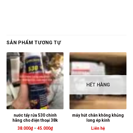
SẢN PHẨM TƯƠNG TỰ
HẾT HÀNG
nước tẩy rửa 530 chính
máy hút chân không khủng
hãng cho điện thoại 38k
long ép kính
Khoảng
38.000
₫
–
45.000
₫
Liên hệ
giá: