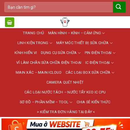
Bỏ
Tìm
qua
kiếm:
nội
dung
TRANG CHỦ
MÀN HÌNH – KÍNH – CẢM ỨNG
LINH KIỆN TRONG
MÁY MÓC THIẾT BỊ SỬA CHỮA
KÍNH HIỂN VI
DỤNG CỤ SỬA CHỮA
PIN ĐIỆN THOẠI
VỈ LÀM CHÂN SỬA CHỮA ĐIỆN THOẠI
IC ĐIỆN THOẠI
MAIN XÁC – MAIN ICLOUD
CÁC LOẠI BOX SỬA CHỮA
CAMERA QUÉT NHIỆT
CÁC LOẠI NƯỚC TÁCH – NƯỚC TẨY KEO IC CPU
SƠ ĐỒ – PHẦN MỀM – TOOL
CHIA SẺ KIẾN THỨC
> KIỂM TRA ĐƠN HÀNG TẠI ĐÂY <