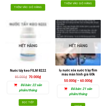
THÊM VÀO GIỎ HÀNG
THÊM VÀO GIỎ HÀNG
HẾT HÀNG
HẾT HÀNG
lọ nước xóa xước trầy flim
Nước tẩy keo FILM 8222
màu màn hình giá 60k
Giá
Giá
85.000
₫
70.000
₫
gốc
hiện
Khoảng
50.000
₫
–
60.000
₫
là:
tại
giá:
Đã bán: 22 sản
85.000₫.
là:
từ
Đã bán: 21 sản
70.000₫.
50.000₫
phẩm/tháng
đến
phẩm/tháng
60.000₫
ĐỌC TIẾP