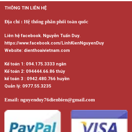
này
THÔNG TIN LIÊN HỆ
có
nhiều
biến
Địa chỉ : Hệ thống phân phối toàn quốc
thể.
Các
Liên hệ facebook. Nguyễn Tuấn Duy.
tùy
https://www.facebook.com/LinhKienNguyenDuy
chọn
Website: dienthoaivietnam.com
có
thể
Kế toán 1: 094.175.3333 ngân
được
chọn
Kế toán 2: 094444.66.86 thúy
trên
kế toán 3 : 0942.480.766 huyền
trang
Quản lý: 0977.55.3235
sản
phẩm
Email:
nguyenduy76dienbien@gmail.com