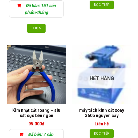
từ
ĐỌC TIẾP
Đã bán: 161 sản
38.000₫
đến
phẩm/tháng
45.000₫
CHỌN
Sản
phẩm
này
có
nhiều
biến
thể.
HẾT HÀNG
Các
tùy
chọn
có
thể
Kìm nhật cắt roang – siu
máy tách kính cắt xoay
được
sắt cực bền ngon
360o nguyên cây
chọn
95.000
₫
Liên hệ
trên
trang
ĐỌC TIẾP
Đã bán: 7 sản