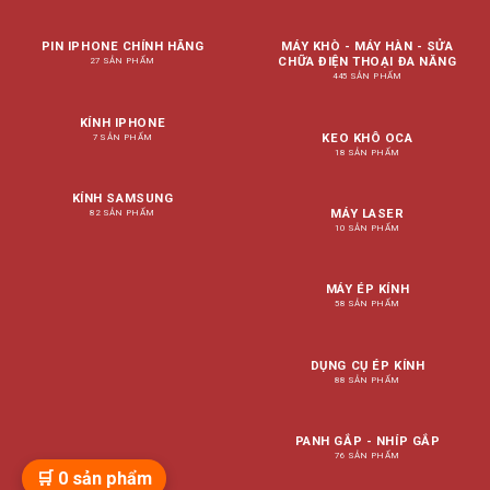
PIN IPHONE CHÍNH HÃNG
MÁY KHÒ - MÁY HÀN - SỬA
CHỮA ĐIỆN THOẠI ĐA NĂNG
27 SẢN PHẨM
445 SẢN PHẨM
KÍNH IPHONE
KEO KHÔ OCA
7 SẢN PHẨM
18 SẢN PHẨM
KÍNH SAMSUNG
MÁY LASER
82 SẢN PHẨM
10 SẢN PHẨM
MÁY ÉP KÍNH
58 SẢN PHẨM
DỤNG CỤ ÉP KÍNH
88 SẢN PHẨM
PANH GẮP - NHÍP GẮP
76 SẢN PHẨM
🛒
0
sản phẩm