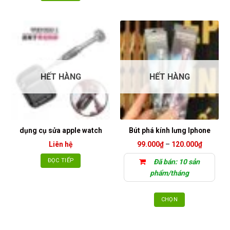
HẾT HÀNG
HẾT HÀNG
dụng cụ sửa apple watch
Bút phá kính lưng Iphone
Khoảng
Liên hệ
99.000
₫
–
120.000
₫
giá:
từ
ĐỌC TIẾP
Đã bán: 10 sản
99.000₫
đến
phẩm/tháng
120.000
CHỌN
Sản
phẩm