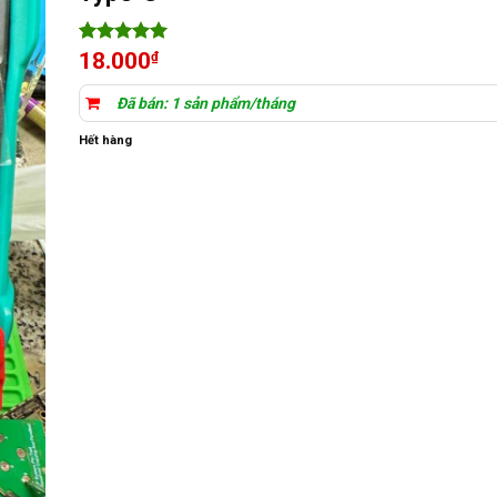
5
1
trên 5
18.000
₫
dựa trên
đánh giá
Đã bán: 1 sản phẩm/tháng
Hết hàng