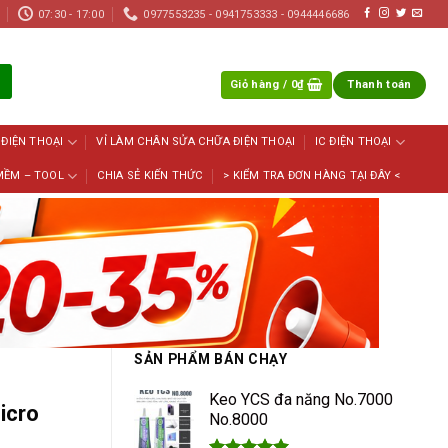
07:30 - 17:00
0977553235 - 0941753333 - 0944446686
Giỏ hàng /
0
₫
Thanh toán
 ĐIỆN THOẠI
VỈ LÀM CHÂN SỬA CHỮA ĐIỆN THOẠI
IC ĐIỆN THOẠI
MỀM – TOOL
CHIA SẺ KIẾN THỨC
> KIỂM TRA ĐƠN HÀNG TẠI ĐÂY <
SẢN PHẨM BÁN CHẠY
Keo YCS đa năng No.7000
icro
No.8000