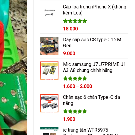
hạng
5.00
5 sao
Cáp loa trong iPhone X (không
kèm Loa)
Được xếp
18.000
hạng
5.00
5 sao
Dây cáp sạc C8 typeC 1.2M
Đen
9.000
Mic samsung J7 J7PRIME J1
A3 A8 chung chính hãng
Được xếp
Khoảng
1.600
–
2.000
hạng
5.00
giá:
5 sao
Chân sạc 6 chân Type-C đa
từ
năng
1.600₫
đến
2.000₫
Được xếp
1.900
hạng
5.00
5 sao
ic trung tần WTR5975