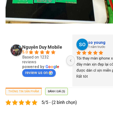
so young
Nguyễn Duy Mobile
1 năm trước
5.0
Based on 1232
Tôi thay màn iphone xs
reviews
đây màn xịn đẹp lại cò
powered by
G
o
o
g
l
e
được dán cl xịn miễn ph
review us on
Rất tôt
THÔNG TIN SẢN PHẨM
ĐÁNH GIÁ (5)
5/5 - (2 bình chọn)