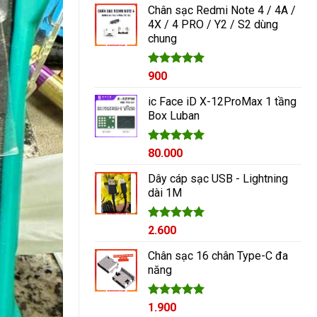
Chân sạc Redmi Note 4 / 4A /
4X / 4 PRO / Y2 / S2 dùng
chung
Được xếp
900
hạng
5.00
5 sao
ic Face iD X-12ProMax 1 tầng
Box Luban
Được xếp
80.000
hạng
5.00
5 sao
Dây cáp sạc USB - Lightning
dài 1M
Được xếp
2.600
hạng
5.00
5 sao
Chân sạc 16 chân Type-C đa
năng
Được xếp
1.900