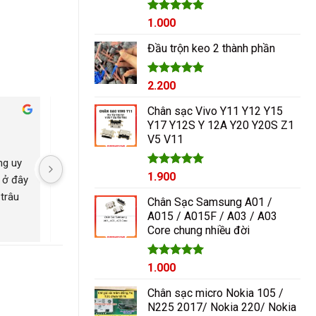
Được xếp
1.000
hạng
5.00
5 sao
Đầu trộn keo 2 thành phần
Được xếp
2.200
hạng
5.00
5 sao
Chân sạc Vivo Y11 Y12 Y15
Cham Ha
Y17 Y12S Y 12A Y20 Y20S Z1
2 năm trước
2 năm trước
V5 V11
g uy 
Nguyễn Duy sửa chữa rất 
Có con máy 8pl nát b
Được xếp
1.900
 ở đây 
tốt giá hợp lí rẻ so với mặt 
kính mang qua nguyễ
hạng
5.00
trâu 
bằng chung. Uy tín
ép lại kính là đẹp nh
5 sao
Chân Sạc Samsung A01 /
ngayyy. Đẹp lắm
A015 / A015F / A03 / A03
Core chung nhiều đời
Giá
Được xếp
Giá
1.000
hạng
5.00
gốc
hiện
5 sao
Chân sạc micro Nokia 105 /
là:
tại
N225 2017/ Nokia 220/ Nokia
1.200₫.
là: