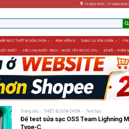
76 ĐIỆN BIÊN - TP NAM ĐỊNH
MÁY MÓC THIẾT BỊ SỬA CHỮA
KÍNH HIỂN VI
DỤNG CỤ SỬA CHỮA
PIN
UÉT NHIỆT
CÁC LOẠI NƯỚC TÁCH – NƯỚC TẨY KEO IC CPU
SƠ ĐỒ – PHẦN 
Trang chủ
THIẾT BỊ SỬA CHỮA
Test Sạc
/
/
Đế test sửa sạc OSS Team Lighning M
Type-C