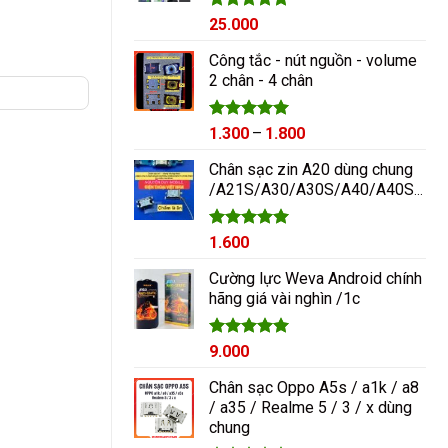
Được xếp
25.000
hạng
5.00
5 sao
Công tắc - nút nguồn - volume
2 chân - 4 chân
Được xếp
Khoảng
1.300
–
1.800
hạng
5.00
giá:
5 sao
Chân sạc zin A20 dùng chung
từ
/A21S/A30/A30S/A40/A40S/A50/A60/A70/M10/M20
1.300₫
đến
1.800₫
Được xếp
1.600
hạng
5.00
5 sao
Cường lực Weva Android chính
hãng giá vài nghìn /1c
Được xếp
9.000
hạng
5.00
5 sao
Chân sạc Oppo A5s / a1k / a8
/ a35 / Realme 5 / 3 / x dùng
chung