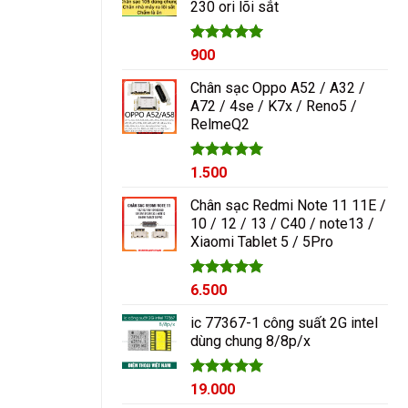
230 ori lõi sắt
1.000₫.
Được xếp
900
hạng
5.00
5 sao
Chân sạc Oppo A52 / A32 /
A72 / 4se / K7x / Reno5 /
RelmeQ2
Được xếp
1.500
hạng
5.00
5 sao
Chân sạc Redmi Note 11 11E /
10 / 12 / 13 / C40 / note13 /
Xiaomi Tablet 5 / 5Pro
Được xếp
6.500
hạng
5.00
5 sao
ic 77367-1 công suất 2G intel
dùng chung 8/8p/x
Được xếp
19.000
hạng
5.00