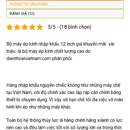
THÔNG TIN SẢN PHẨM
còn 
quay 
giá cả 
bằn
được 
lại
hợp lí 
chu
ĐÁNH GIÁ (12)
dán cl 
pin 
. Uy 
5/5 - (18 bình chọn)
xịn 
dùng 
tín
miễn 
trâu 
phí. 
bền
Bộ máy ép kính nhập khẩu 12 inch giá khuyến mãi vài
Rất 
triệu là bộ máy ép kính chất lượng cao do
tôt
dienthoaivietnam.com phân phối .
Hàng nhập khẩu nguyên chiếc không như những máy chế
tại Việt Nam, với độ chính xác cao lắp ráp căn chỉnh bằng
thiết bị chuyên dụng. Vì vậy sẽ hạn chế tối đa việc vỡ màn
hình khi ép như những máy khác.
Toàn bộ hệ thống thủy lực là hàng chính hãng xilanh có lực
nén cao và đều làm việc tốt với số lượng lớn và trong thời