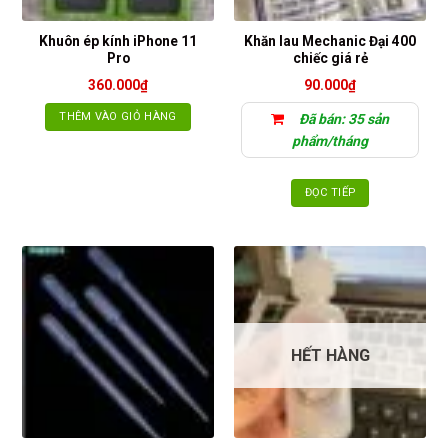
Khuôn ép kính iPhone 11
Khăn lau Mechanic Đại 400
Pro
chiếc giá rẻ
360.000
₫
90.000
₫
THÊM VÀO GIỎ HÀNG
Đã bán: 35 sản
phẩm/tháng
ĐỌC TIẾP
HẾT HÀNG