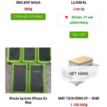
ỐNG BÓP NHỰA
LỌ KIM RL
800
₫
Liên hệ
THÊM VÀO GIỎ HÀNG
Đã bán: 31 sản
phẩm/tháng
ĐỌC TIẾP
HẾT HÀNG
Khuôn ép kính iPhone Xs
MÁY TÁCH KÍNH UY – 958D
Max
1.100.000
₫