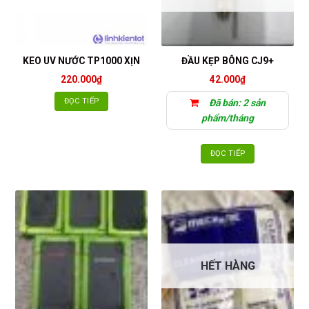
KEO UV NƯỚC TP1000 XỊN
ĐẦU KẸP BÔNG CJ9+
220.000
₫
42.000
₫
ĐỌC TIẾP
Đã bán: 2 sản
phẩm/tháng
ĐỌC TIẾP
HẾT HÀNG