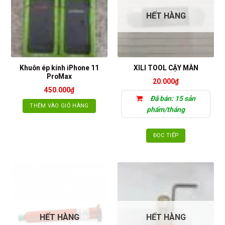
HẾT HÀNG
Khuôn ép kính iPhone 11
XILI TOOL CẬY MÀN
ProMax
20.000
₫
450.000
₫
Đã bán: 15 sản
THÊM VÀO GIỎ HÀNG
phẩm/tháng
ĐỌC TIẾP
HẾT HÀNG
HẾT HÀNG