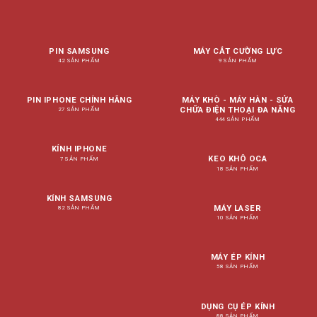
PIN SAMSUNG
MÁY CẮT CƯỜNG LỰC
42 SẢN PHẨM
9 SẢN PHẨM
PIN IPHONE CHÍNH HÃNG
MÁY KHÒ - MÁY HÀN - SỬA
CHỮA ĐIỆN THOẠI ĐA NĂNG
27 SẢN PHẨM
444 SẢN PHẨM
KÍNH IPHONE
KEO KHÔ OCA
7 SẢN PHẨM
18 SẢN PHẨM
KÍNH SAMSUNG
MÁY LASER
82 SẢN PHẨM
10 SẢN PHẨM
MÁY ÉP KÍNH
58 SẢN PHẨM
DỤNG CỤ ÉP KÍNH
88 SẢN PHẨM