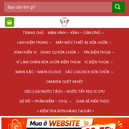
Bỏ
Tìm
qua
kiếm:
nội
dung
TRANG CHỦ
MÀN HÌNH – KÍNH – CẢM ỨNG
LINH KIỆN TRONG
MÁY MÓC THIẾT BỊ SỬA CHỮA
KÍNH HIỂN VI
DỤNG CỤ SỬA CHỮA
PIN ĐIỆN THOẠI
VỈ LÀM CHÂN SỬA CHỮA ĐIỆN THOẠI
IC ĐIỆN THOẠI
MAIN XÁC – MAIN ICLOUD
CÁC LOẠI BOX SỬA CHỮA
CAMERA QUÉT NHIỆT
CÁC LOẠI NƯỚC TÁCH – NƯỚC TẨY KEO IC CPU
SƠ ĐỒ – PHẦN MỀM – TOOL
CHIA SẺ KIẾN THỨC
> KIỂM TRA ĐƠN HÀNG TẠI ĐÂY <