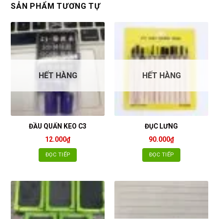
SẢN PHẨM TƯƠNG TỰ
HẾT HÀNG
HẾT HÀNG
ĐẦU QUẤN KEO C3
ĐỤC LƯNG
12.000
₫
90.000
₫
ĐỌC TIẾP
ĐỌC TIẾP