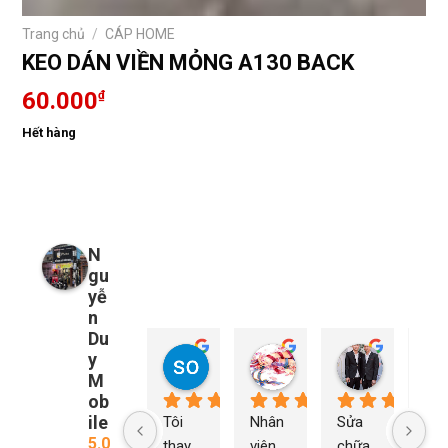
Trang chủ
/
CÁP HOME
KEO DÁN VIỀN MỎNG A130 BACK
60.000
₫
Hết hàng
N
gu
yễ
n
Du
y
so young
My Nguyễn
Tu Nguy
1 năm trước
1 năm trước
1 năm trướ
M
ob
ile
Tôi 
Nhân 
Sửa 
Ng
5.0
thay 
viên 
chữa 
n Du