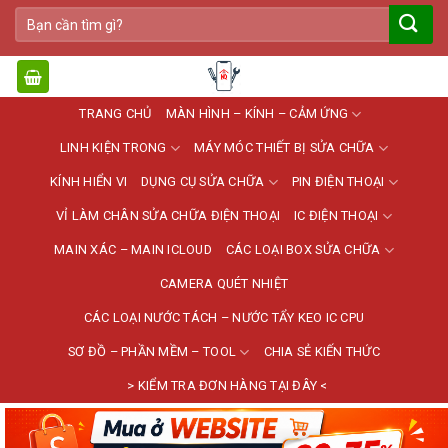
Bỏ
Tìm
qua
kiếm:
nội
dung
TRANG CHỦ
MÀN HÌNH – KÍNH – CẢM ỨNG
LINH KIỆN TRONG
MÁY MÓC THIẾT BỊ SỬA CHỮA
KÍNH HIỂN VI
DỤNG CỤ SỬA CHỮA
PIN ĐIỆN THOẠI
VỈ LÀM CHÂN SỬA CHỮA ĐIỆN THOẠI
IC ĐIỆN THOẠI
MAIN XÁC – MAIN ICLOUD
CÁC LOẠI BOX SỬA CHỮA
CAMERA QUÉT NHIỆT
CÁC LOẠI NƯỚC TÁCH – NƯỚC TẨY KEO IC CPU
SƠ ĐỒ – PHẦN MỀM – TOOL
CHIA SẺ KIẾN THỨC
> KIỂM TRA ĐƠN HÀNG TẠI ĐÂY <