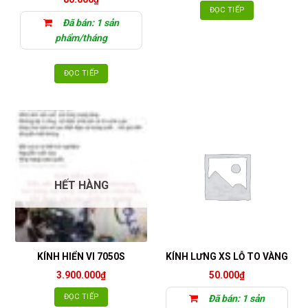
ĐỌC TIẾP
Đã bán: 1 sản
phẩm/tháng
ĐỌC TIẾP
HẾT HÀNG
KÍNH HIỂN VI 7050S
KÍNH LƯNG XS LỖ TO VÀNG
3.900.000
₫
50.000
₫
ĐỌC TIẾP
Đã bán: 1 sản