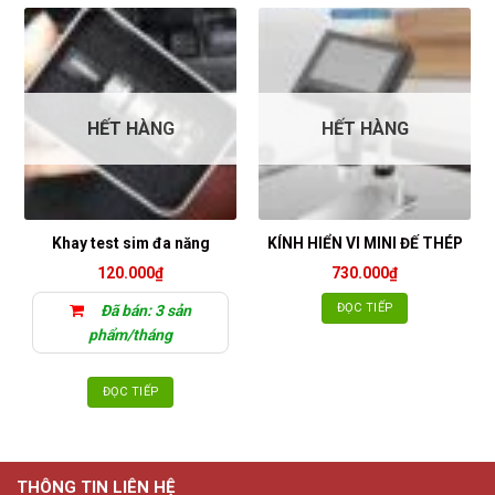
HẾT HÀNG
HẾT HÀNG
Khay test sim đa năng
KÍNH HIỂN VI MINI ĐẾ THÉP
120.000
₫
730.000
₫
ĐỌC TIẾP
Đã bán: 3 sản
phẩm/tháng
ĐỌC TIẾP
THÔNG TIN LIÊN HỆ