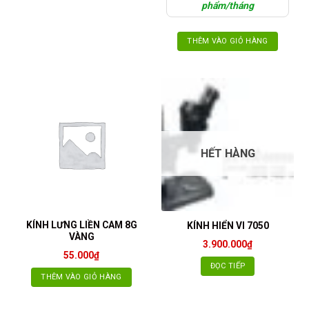
phẩm/tháng
THÊM VÀO GIỎ HÀNG
HẾT HÀNG
KÍNH LƯNG LIỀN CAM 8G
KÍNH HIỂN VI 7050
VÀNG
3.900.000
₫
55.000
₫
ĐỌC TIẾP
THÊM VÀO GIỎ HÀNG