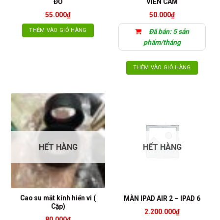
ĐỎ
VIỀN CAM
55.000
₫
50.000
₫
THÊM VÀO GIỎ HÀNG
Đã bán: 5 sản
phẩm/tháng
THÊM VÀO GIỎ HÀNG
HẾT HÀNG
HẾT HÀNG
Cao su mắt kính hiển vi (
MÀN IPAD AIR 2 – IPAD 6
Cặp)
2.200.000
₫
80.000
₫