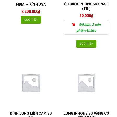
ỐC ĐUÔI IPHONE 6/6S/6SP
HDMI – KÍNH USA
(TÚI)
2.200.000
₫
60.000
₫
ĐỌC TIẾP
Đã bán: 2 sản
phẩm/tháng
ĐỌC TIẾP
KÍNH LƯNG LIỀN CAM 8G
LƯNG IPHONE 8G VÀNG CÓ