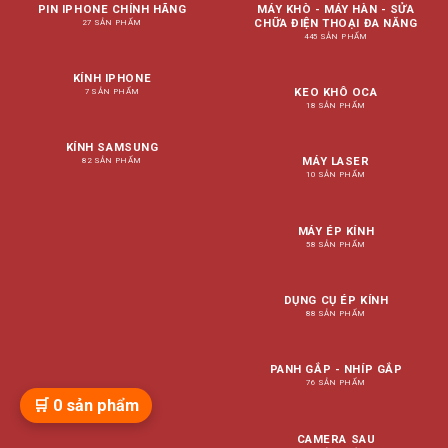
PIN IPHONE CHÍNH HÃNG
MÁY KHÒ - MÁY HÀN - SỬA
CHỮA ĐIỆN THOẠI ĐA NĂNG
27 SẢN PHẨM
445 SẢN PHẨM
KÍNH IPHONE
KEO KHÔ OCA
7 SẢN PHẨM
18 SẢN PHẨM
KÍNH SAMSUNG
MÁY LASER
82 SẢN PHẨM
10 SẢN PHẨM
MÁY ÉP KÍNH
58 SẢN PHẨM
DỤNG CỤ ÉP KÍNH
88 SẢN PHẨM
PANH GẮP - NHÍP GẮP
76 SẢN PHẨM
🛒
0
sản phẩm
CAMERA SAU