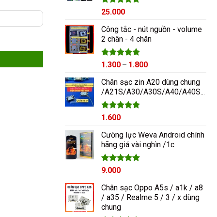
Được xếp
25.000
hạng
5.00
5 sao
Công tắc - nút nguồn - volume
2 chân - 4 chân
Được xếp
Khoảng
1.300
–
1.800
hạng
5.00
giá:
5 sao
Chân sạc zin A20 dùng chung
từ
/A21S/A30/A30S/A40/A40S/A50/A60/A70/M10/M20
1.300₫
đến
1.800₫
Được xếp
1.600
hạng
5.00
5 sao
Cường lực Weva Android chính
hãng giá vài nghìn /1c
Được xếp
9.000
hạng
5.00
5 sao
Chân sạc Oppo A5s / a1k / a8
/ a35 / Realme 5 / 3 / x dùng
chung