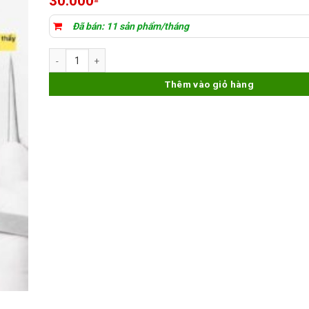
30.000
Đã bán: 11 sản phẩm/tháng
Dây câu YCS 0.02mm số lượng
Thêm vào giỏ hàng