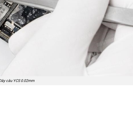
Dây câu YCS 0.02mm