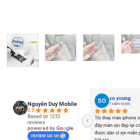
so young
Nguyễn Duy Mobile
1 năm trước
5.0
Based on 1232
Tôi thay màn iphone xs
reviews
đây màn xịn đẹp lại cò
powered by
G
o
o
g
l
e
được dán cl xịn miễn ph
review us on