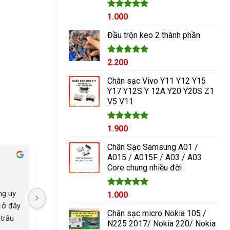
Được xếp
1.000
hạng
5.00
5 sao
Đầu trộn keo 2 thành phần
Được xếp
2.200
hạng
5.00
5 sao
Chân sạc Vivo Y11 Y12 Y15
Y17 Y12S Y 12A Y20 Y20S Z1
V5 V11
Được xếp
1.900
hạng
5.00
5 sao
Chân Sạc Samsung A01 /
A015 / A015F / A03 / A03
Cham Ha
Core chung nhiều đời
2 năm trước
2 năm trước
g uy 
Nguyễn Duy sửa chữa rất 
Có con máy 8pl nát b
Giá
Được xếp
Giá
1.000
hạng
5.00
gốc
hiện
 ở đây 
tốt giá hợp lí rẻ so với mặt 
kính mang qua nguyễ
5 sao
Chân sạc micro Nokia 105 /
là:
tại
trâu 
bằng chung. Uy tín
ép lại kính là đẹp nh
N225 2017/ Nokia 220/ Nokia
1.200₫.
là: