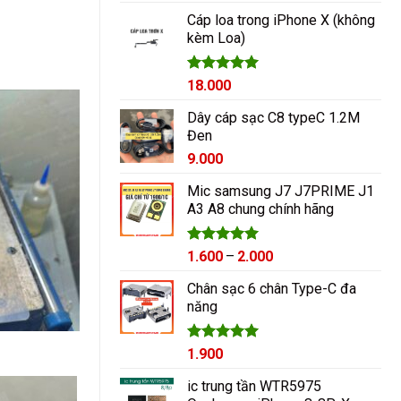
hạng
5.00
5 sao
Cáp loa trong iPhone X (không
kèm Loa)
Được xếp
18.000
hạng
5.00
5 sao
Dây cáp sạc C8 typeC 1.2M
Đen
9.000
Mic samsung J7 J7PRIME J1
A3 A8 chung chính hãng
Được xếp
Khoảng
1.600
–
2.000
hạng
5.00
giá:
5 sao
Chân sạc 6 chân Type-C đa
từ
năng
1.600₫
đến
2.000₫
Được xếp
1.900
hạng
5.00
5 sao
ic trung tần WTR5975