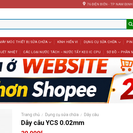
76 ĐIỆN BIÊN - TP NAM ĐỊNH
MÁY MÓC THIẾT BỊ SỬA CHỮA
KÍNH HIỂN VI
DỤNG CỤ SỬA CHỮA
PIN
UÉT NHIỆT
CÁC LOẠI NƯỚC TÁCH – NƯỚC TẨY KEO IC CPU
SƠ ĐỒ – PHẦN 
Trang chủ
Dụng cụ sửa chữa
Dây câu
/
/
Dây câu YCS 0.02mm
₫