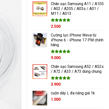
5 sao
Chân sạc Samsung A11 / A105
/ A02 / A205 / A03s / A01 /
M11 / A013
Được xếp
2.500
hạng
5.00
5 sao
Cường lực iPhone Weva từ
iPhone 6 - iPhone 17 PM chính
hãng
Được xếp
9.000
hạng
5.00
5 sao
Chân sạc Samsung A52 / A52s
/ A72 / A33 / A73 dùng chung
Được xếp
3.900
hạng
5.00
5 sao
cuộn dây L đa năng giá 1k
1.000