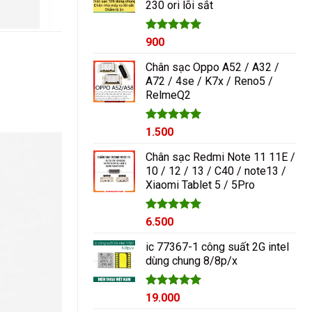
ngayyy. Đẹp lắm
230 ori lõi sắt
1.000₫.
Được xếp
900
hạng
5.00
5 sao
Chân sạc Oppo A52 / A32 /
A72 / 4se / K7x / Reno5 /
RelmeQ2
Được xếp
1.500
hạng
5.00
5 sao
Chân sạc Redmi Note 11 11E /
10 / 12 / 13 / C40 / note13 /
Xiaomi Tablet 5 / 5Pro
Được xếp
6.500
hạng
5.00
5 sao
ic 77367-1 công suất 2G intel
dùng chung 8/8p/x
Được xếp
19.000
hạng
5.00