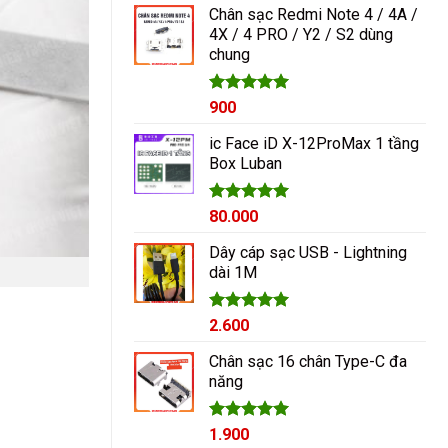
Chân sạc Redmi Note 4 / 4A /
4X / 4 PRO / Y2 / S2 dùng
chung
Được xếp
900
hạng
5.00
5 sao
ic Face iD X-12ProMax 1 tầng
Box Luban
Được xếp
80.000
hạng
5.00
5 sao
Dây cáp sạc USB - Lightning
dài 1M
Được xếp
2.600
hạng
5.00
5 sao
Chân sạc 16 chân Type-C đa
năng
Được xếp
1.900