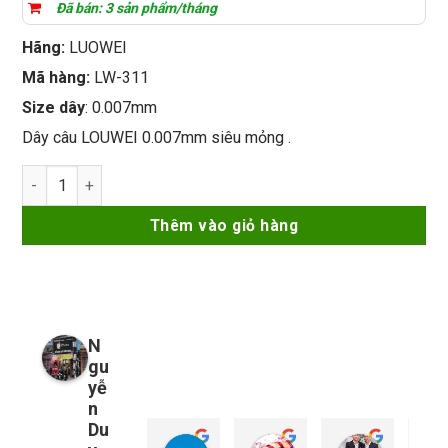
là:
tại
Đã bán: 3 sản phẩm/tháng
70.000₫.
là:
Hãng:
LUOWEI
67.000₫.
Mã hàng:
LW-311
Size dây
: 0.007mm
Dây câu LOUWEI 0.007mm siêu mỏng .
Dây câu LUOWEI 0.007mm LW-311 siêu mỏng số lượng
Thêm vào giỏ hàng
N
gu
yễ
n
Du