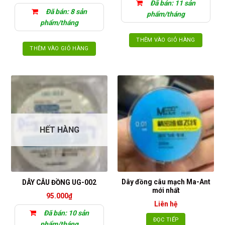
Đã bán: 11 sản
Đã bán: 8 sản
phẩm/tháng
phẩm/tháng
THÊM VÀO GIỎ HÀNG
THÊM VÀO GIỎ HÀNG
HẾT HÀNG
Dây đồng câu mạch Ma-Ant
DÂY CÂU ĐỒNG UG-002
mới nhất
95.000
₫
Liên hệ
Đã bán: 10 sản
ĐỌC TIẾP
phẩm/tháng