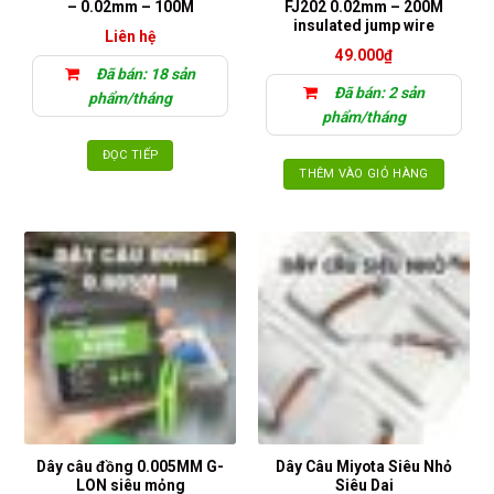
– 0.02mm – 100M
FJ202 0.02mm – 200M
chọn
insulated jump wire
Liên hệ
trên
49.000
₫
trang
Đã bán: 18 sản
sản
Đã bán: 2 sản
phẩm/tháng
phẩm
phẩm/tháng
ĐỌC TIẾP
THÊM VÀO GIỎ HÀNG
Dây câu đồng 0.005MM G-
Dây Câu Miyota Siêu Nhỏ
LON siêu mỏng
Siêu Dai