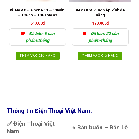
Vỉ AMAOE iPhone 13 – 13Mini
Keo OCA 7 inch ép kính đa
N
– 13Pro – 13ProMax
năng
l
51.000
₫
190.000
₫
Đã bán: 9 sản
Đã bán: 22 sản
phẩm/tháng
phẩm/tháng
THÊM VÀO GIỎ HÀNG
THÊM VÀO GIỎ HÀNG
Thông tin Điện Thoại Việt Nam:
✅ Điện Thoại Việt
⭐️ Bán buôn – Bán Lẻ
Nam