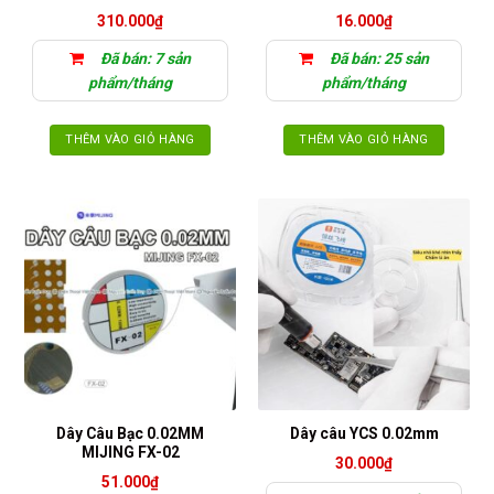
310.000
₫
16.000
₫
Đã bán: 7 sản
Đã bán: 25 sản
phẩm/tháng
phẩm/tháng
THÊM VÀO GIỎ HÀNG
THÊM VÀO GIỎ HÀNG
Dây Câu Bạc 0.02MM
Dây câu YCS 0.02mm
MIJING FX-02
30.000
₫
51.000
₫