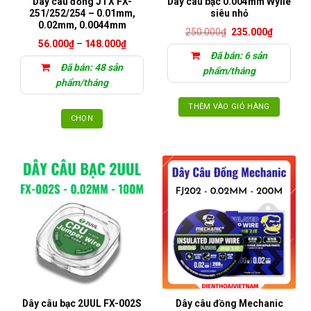
Dây câu đồng JTX FX-
Dây câu bạc 0.004mm Wylie
251/252/254 – 0.01mm,
siêu nhỏ
0.02mm, 0.0044mm
Giá
Giá
250.000
₫
235.000
₫
gốc
hiện
Khoảng
56.000
₫
–
148.000
₫
là:
tại
giá:
Đã bán: 6 sản
250.000₫.
là:
từ
Đã bán: 48 sản
235.000₫
56.000₫
phẩm/tháng
đến
phẩm/tháng
148.000₫
THÊM VÀO GIỎ HÀNG
CHỌN
Sản
phẩm
này
có
nhiều
biến
thể.
Các
tùy
chọn
có
thể
Dây câu bạc 2UUL FX-002S
Dây câu đồng Mechanic
được