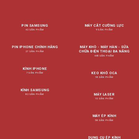
PIN SAMSUNG
MÁY CẮT CƯỜNG LỰC
42 SẢN PHẨM
9 SẢN PHẨM
PIN IPHONE CHÍNH HÃNG
MÁY KHÒ - MÁY HÀN - SỬA
CHỮA ĐIỆN THOẠI ĐA NĂNG
27 SẢN PHẨM
445 SẢN PHẨM
KÍNH IPHONE
KEO KHÔ OCA
7 SẢN PHẨM
18 SẢN PHẨM
KÍNH SAMSUNG
MÁY LASER
82 SẢN PHẨM
10 SẢN PHẨM
MÁY ÉP KÍNH
58 SẢN PHẨM
DỤNG CỤ ÉP KÍNH