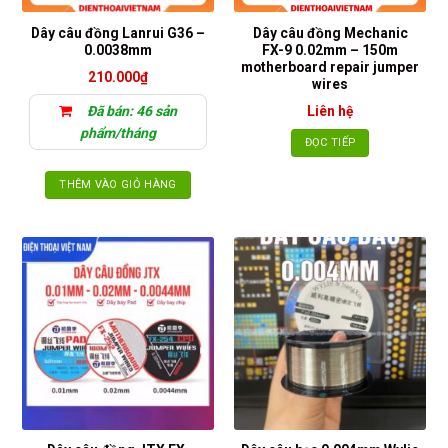
Dây câu đồng Lanrui G36 –
Dây câu đồng Mechanic
0.0038mm
FX-9 0.02mm – 150m
motherboard repair jumper
210.000
₫
wires
Đã bán: 46 sản
Liên hệ
phẩm/tháng
ĐỌC TIẾP
THÊM VÀO GIỎ HÀNG