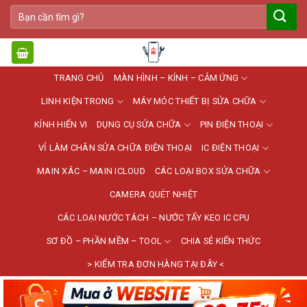
Bỏ
Tìm
qua
kiếm:
nội
dung
TRANG CHỦ
MÀN HÌNH – KÍNH – CẢM ỨNG
LINH KIỆN TRONG
MÁY MÓC THIẾT BỊ SỬA CHỮA
KÍNH HIỂN VI
DỤNG CỤ SỬA CHỮA
PIN ĐIỆN THOẠI
VỈ LÀM CHÂN SỬA CHỮA ĐIỆN THOẠI
IC ĐIỆN THOẠI
MAIN XÁC – MAIN ICLOUD
CÁC LOẠI BOX SỬA CHỮA
CAMERA QUÉT NHIỆT
CÁC LOẠI NƯỚC TÁCH – NƯỚC TẨY KEO IC CPU
SƠ ĐỒ – PHẦN MỀM – TOOL
CHIA SẺ KIẾN THỨC
> KIỂM TRA ĐƠN HÀNG TẠI ĐÂY <