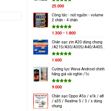
Được xếp
25.000
hạng
5.00
5 sao
Công tắc - nút nguồn - volume
2 chân - 4 chân
Được xếp
Khoảng
1.300
–
1.800
hạng
5.00
giá:
5 sao
Chân sạc zin A20 dùng chung
từ
/A21S/A30/A30S/A40/A40S/A50/A60/A70/M10/M20
1.300₫
đến
1.800₫
Được xếp
1.600
hạng
5.00
5 sao
Cường lực Weva Android chính
hãng giá vài nghìn /1c
Được xếp
9.000
hạng
5.00
5 sao
Chân sạc Oppo A5s / a1k / a8
/ a35 / Realme 5 / 3 / x dùng
chung