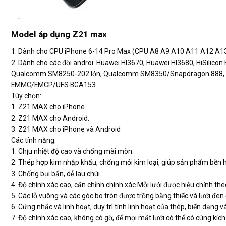
Model áp dụng Z21 max
1. Dành cho CPU iPhone 6-14 Pro Max (CPU A8 A9 A10 A11 A12 A1
2. Dành cho các đời androi Huawei HI3670, Huawei HI3680, HiSilicon
Qualcomm SM8250-202 lớn, Qualcomm SM8350/Snapdragon 888, S
EMMC/EMCP/UFS BGA153.
Tùy chọn:
1. Z21 MAX cho iPhone.
2. Z21 MAX cho Android.
3. Z21 MAX cho iPhone và Android
Các tính năng:
1. Chịu nhiệt độ cao và chống mài mòn.
2. Thép hợp kim nhập khẩu, chống mỏi kim loại, giúp sản phẩm bền 
3. Chống bụi bẩn, dễ lau chùi.
4. Độ chính xác cao, căn chỉnh chính xác Mỗi lưới được hiệu chỉnh t
5. Các lỗ vuông và các góc bo tròn được trồng bằng thiếc và lưới đen
6. Cứng nhắc và linh hoạt, duy trì tính linh hoạt của thép, biến dạng
7. Độ chính xác cao, không có gờ, để mọi mắt lưới có thể có cùng kích