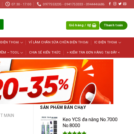
07:30 - 17:00
0977553235 - 0941753333 - 0944446686
Giỏ hàng /
0
₫
Thanh toán
 ĐIỆN THOẠI
VỈ LÀM CHÂN SỬA CHỮA ĐIỆN THOẠI
IC ĐIỆN THOẠI
MỀM – TOOL
CHIA SẺ KIẾN THỨC
> KIỂM TRA ĐƠN HÀNG TẠI ĐÂY <
SẢN PHẨM BÁN CHẠY
ST MAIN
Keo YCS đa năng No.7000
No.8000