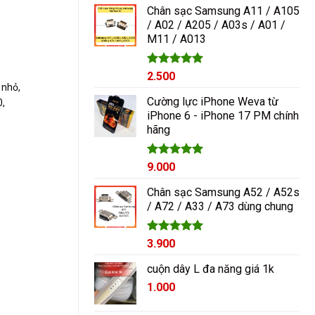
5 sao
Chân sạc Samsung A11 / A105
/ A02 / A205 / A03s / A01 /
M11 / A013
Được xếp
2.500
hạng
5.00
 nhỏ,
5 sao
Cường lực iPhone Weva từ
,
iPhone 6 - iPhone 17 PM chính
hãng
Được xếp
9.000
hạng
5.00
5 sao
Chân sạc Samsung A52 / A52s
/ A72 / A33 / A73 dùng chung
Được xếp
3.900
hạng
5.00
5 sao
cuộn dây L đa năng giá 1k
1.000
.