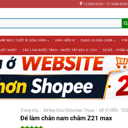
76 ĐIỆN BIÊN - TP NAM ĐỊNH
MÁY MÓC THIẾT BỊ SỬA CHỮA
KÍNH HIỂN VI
DỤNG CỤ SỬA CHỮA
PIN
UÉT NHIỆT
CÁC LOẠI NƯỚC TÁCH – NƯỚC TẨY KEO IC CPU
SƠ ĐỒ – PHẦN 
Trang chủ
Đế Kẹp Sửa Chữa Điện Thoại
ĐẾ VỈ VIỀN - TE
/
/
Đế làm chân nam châm Z21 max