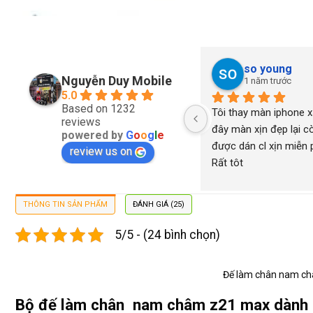
so young
Nguyễn Duy Mobile
1 năm trước
5.0
Based on 1232
Tôi thay màn iphone xs
reviews
đây màn xịn đẹp lại cò
powered by
G
o
o
g
l
e
được dán cl xịn miễn ph
review us on
Rất tôt
THÔNG TIN SẢN PHẨM
ĐÁNH GIÁ (25)
5/5 - (24 bình chọn)
Đế làm chân nam ch
Bộ đế làm chân nam châm z21 max dành ch