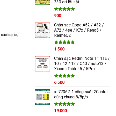
230 ori lõi sắt
1.000₫.
Được xếp
900
hạng
5.00
5 sao
Chân sạc Oppo A52 / A32 /
A72 / 4se / K7x / Reno5 /
ác loại ic ,
RelmeQ2
Được xếp
1.500
hạng
5.00
5 sao
Chân sạc Redmi Note 11 11E /
10 / 12 / 13 / C40 / note13 /
Xiaomi Tablet 5 / 5Pro
Được xếp
6.500
hạng
5.00
5 sao
ic 77367-1 công suất 2G intel
dùng chung 8/8p/x
Được xếp
19.000
hạng
5.00