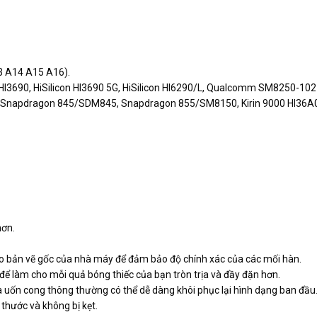
3 A14 A15 A16).
 HI3690, HiSilicon HI3690 5G, HiSilicon HI6290/L, Qualcomm SM8250-102
napdragon 845/SDM845, Snapdragon 855/SM8150, Kirin 9000 HI36A0
hơn.
heo bản vẽ gốc của nhà máy để đảm bảo độ chính xác của các mối hàn.
 để làm cho mỗi quả bóng thiếc của bạn tròn trịa và đầy đặn hơn.
 và uốn cong thông thường có thể dễ dàng khôi phục lại hình dạng ban đầu
 thước và không bị kẹt.