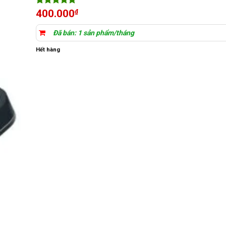
5
11
trên 5
400.000
₫
dựa trên
đánh giá
Đã bán: 1 sản phẩm/tháng
Hết hàng