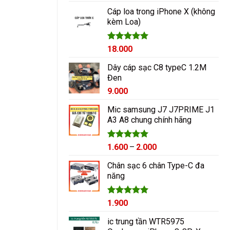
hạng
5.00
5 sao
Cáp loa trong iPhone X (không
kèm Loa)
Được xếp
18.000
hạng
5.00
5 sao
Dây cáp sạc C8 typeC 1.2M
Đen
9.000
Mic samsung J7 J7PRIME J1
A3 A8 chung chính hãng
Được xếp
Khoảng
1.600
–
2.000
hạng
5.00
giá:
5 sao
Chân sạc 6 chân Type-C đa
từ
năng
1.600₫
đến
2.000₫
Được xếp
1.900
hạng
5.00
5 sao
ic trung tần WTR5975