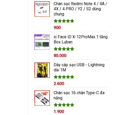
Chân sạc Redmi Note 4 / 4A /
4X / 4 PRO / Y2 / S2 dùng
chung
Được xếp
900
hạng
5.00
5 sao
ic Face iD X-12ProMax 1 tầng
Box Luban
Được xếp
80.000
hạng
5.00
5 sao
Dây cáp sạc USB - Lightning
dài 1M
Được xếp
2.600
hạng
5.00
5 sao
Chân sạc 16 chân Type-C đa
năng
Được xếp
1.900