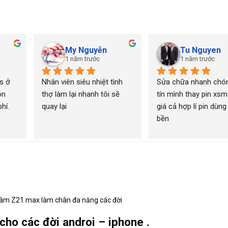
My Nguyễn
Tu Nguyen
1 năm trước
1 năm trước
 ở 
Nhân viên siêu nhiệt tình 
Sửa chữa nhanh chón
n 
thợ làm lại nhanh tôi sẽ 
tín mình thay pin xsm
í. 
quay lại
giá cả hợp lí pin dùng 
bền
âm Z21 max làm chân đa năng các đời
o các đời androi – iphone .