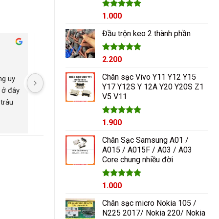
Được xếp
1.000
hạng
5.00
5 sao
Đầu trộn keo 2 thành phần
Cham Ha
2 năm trước
2 năm trước
Được xếp
2.200
hạng
5.00
5 sao
Chân sạc Vivo Y11 Y12 Y15
g uy 
Nguyễn Duy sửa chữa rất 
Có con máy 8pl nát b
Y17 Y12S Y 12A Y20 Y20S Z1
 ở đây 
tốt giá hợp lí rẻ so với mặt 
kính mang qua nguyễ
V5 V11
trâu 
bằng chung. Uy tín
ép lại kính là đẹp nh
ngayyy. Đẹp lắm
Được xếp
1.900
hạng
5.00
5 sao
Chân Sạc Samsung A01 /
A015 / A015F / A03 / A03
Core chung nhiều đời
Giá
Được xếp
Giá
1.000
hạng
5.00
gốc
hiện
5 sao
Chân sạc micro Nokia 105 /
là:
tại
N225 2017/ Nokia 220/ Nokia
1.200₫.
là: