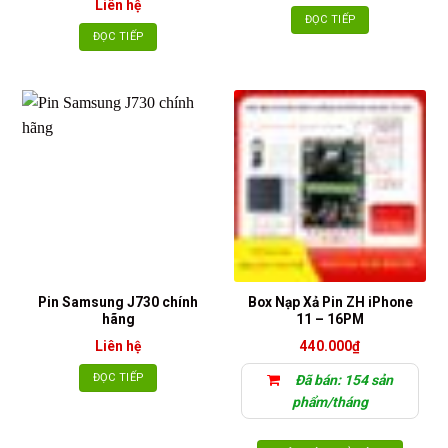
Liên hệ
ĐỌC TIẾP
ĐỌC TIẾP
Pin Samsung J730 chính
Box Nạp Xả Pin ZH iPhone
hãng
11 – 16PM
Liên hệ
440.000
₫
ĐỌC TIẾP
Đã bán: 154 sản
phẩm/tháng