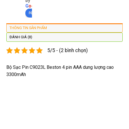
by
màn 
làm 
thay 
hợp 
G
o
o
g
l
e
xịn 
lại 
pin 
rẻ s
review us on
đẹp 
nhanh 
xsm ở 
với 
lại 
tôi sẽ 
đây 
mặt
THÔNG TIN SẢN PHẨM
còn 
quay 
giá cả 
bằn
được 
lại
hợp lí 
chu
ĐÁNH GIÁ (8)
dán cl 
pin 
. Uy 
5/5 - (2 bình chọn)
xịn 
dùng 
tín
miễn 
trâu 
phí. 
bền
Bộ Sạc Pin C9023L Beston 4 pin AAA dung lượng cao
Rất 
3300mAh
tôt