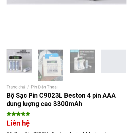
Trang chủ
/
Pin Điện Thoại
Bộ Sạc Pin C9023L Beston 4 pin AAA
dung lượng cao 3300mAh
5
8
trên 5
Liên hệ
dựa trên
đánh giá