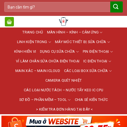
Bỏ
Tìm
qua
kiếm:
nội
dung
TRANG CHỦ
MÀN HÌNH – KÍNH – CẢM ỨNG
LINH KIỆN TRONG
MÁY MÓC THIẾT BỊ SỬA CHỮA
KÍNH HIỂN VI
DỤNG CỤ SỬA CHỮA
PIN ĐIỆN THOẠI
VỈ LÀM CHÂN SỬA CHỮA ĐIỆN THOẠI
IC ĐIỆN THOẠI
MAIN XÁC – MAIN ICLOUD
CÁC LOẠI BOX SỬA CHỮA
CAMERA QUÉT NHIỆT
CÁC LOẠI NƯỚC TÁCH – NƯỚC TẨY KEO IC CPU
SƠ ĐỒ – PHẦN MỀM – TOOL
CHIA SẺ KIẾN THỨC
> KIỂM TRA ĐƠN HÀNG TẠI ĐÂY <