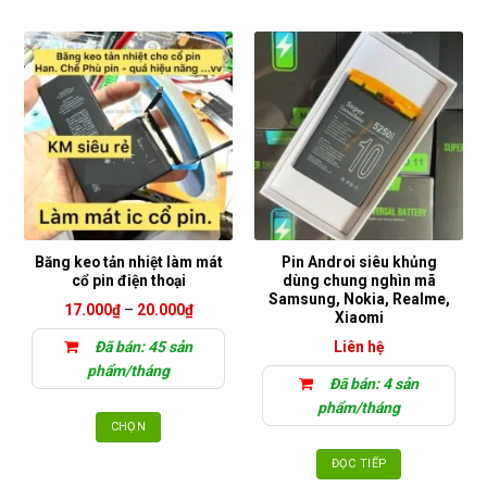
phẩm
này
có
nhiều
biến
thể.
Các
tùy
chọn
có
thể
Băng keo tản nhiệt làm mát
Pin Androi siêu khủng
được
cổ pin điện thoại
dùng chung nghìn mã
chọn
Samsung, Nokia, Realme,
Khoảng
17.000
₫
–
20.000
₫
Xiaomi
trên
giá:
từ
trang
Đã bán: 45 sản
Liên hệ
17.000₫
sản
đến
phẩm/tháng
20.000₫
Đã bán: 4 sản
phẩm
phẩm/tháng
CHỌN
Sản
ĐỌC TIẾP
phẩm