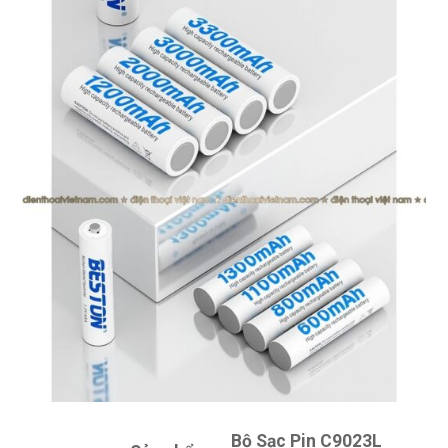
Bộ Sạc Pin C9023L