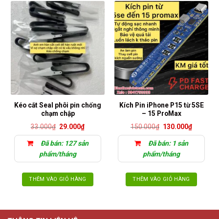
này
có
nhiều
biến
thể.
Các
tùy
chọn
có
thể
Kéo cắt Seal phôi pin chống
Kích Pin iPhone P15 từ 5SE
được
chạm chập
– 15 ProMax
chọn
Giá
Giá
Giá
Giá
33.000
₫
29.000
₫
150.000
₫
130.000
₫
trên
gốc
hiện
gốc
hiện
là:
tại
là:
tại
trang
Đã bán: 127 sản
Đã bán: 1 sản
33.000₫.
là:
150.000₫.
là:
sản
29.000₫.
130.000₫
phẩm/tháng
phẩm/tháng
phẩm
THÊM VÀO GIỎ HÀNG
THÊM VÀO GIỎ HÀNG