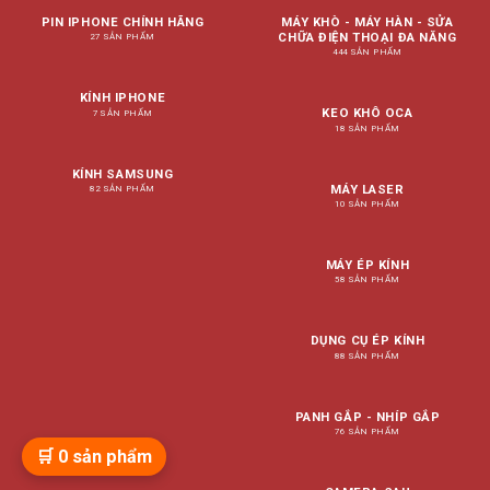
PIN IPHONE CHÍNH HÃNG
MÁY KHÒ - MÁY HÀN - SỬA
CHỮA ĐIỆN THOẠI ĐA NĂNG
27 SẢN PHẨM
444 SẢN PHẨM
KÍNH IPHONE
KEO KHÔ OCA
7 SẢN PHẨM
18 SẢN PHẨM
KÍNH SAMSUNG
MÁY LASER
82 SẢN PHẨM
10 SẢN PHẨM
MÁY ÉP KÍNH
58 SẢN PHẨM
DỤNG CỤ ÉP KÍNH
88 SẢN PHẨM
PANH GẮP - NHÍP GẮP
76 SẢN PHẨM
🛒
0
sản phẩm