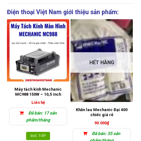
Điện thoại Việt Nam giới thiệu sản phẩm:
HẾT HÀNG
Máy tách kính Mechanic
Kẹ
MC988 150W – 10,5 inch
Liên hệ
Khăn lau Mechanic Đại 400
Đã bán: 17 sản
chiếc giá rẻ
phẩm/tháng
90.000
₫
Đã bán: 35 sản
ĐỌC TIẾP
phẩm/tháng