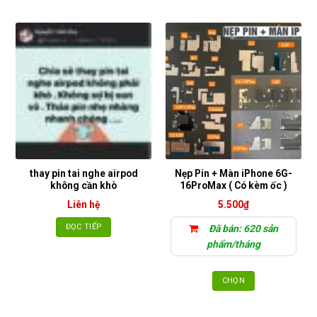
này
có
nhiều
biến
thể.
Các
tùy
chọn
có
thể
được
chọn
thay pin tai nghe airpod
Nẹp Pin + Màn iPhone 6G-
không cần khò
16ProMax ( Có kèm ốc )
trên
trang
Liên hệ
5.500
₫
sản
ĐỌC TIẾP
Đã bán: 620 sản
phẩm
phẩm/tháng
CHỌN
Sản
phẩm