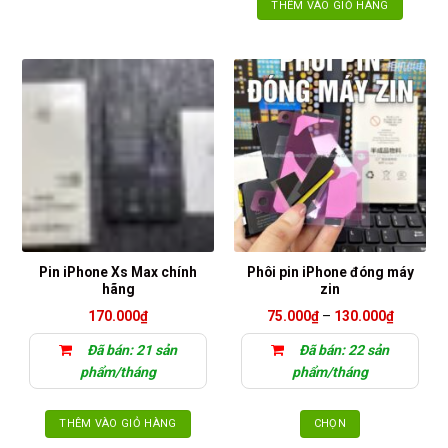
THÊM VÀO GIỎ HÀNG
Pin iPhone Xs Max chính
Phôi pin iPhone đóng máy
hãng
zin
Khoảng
170.000
₫
75.000
₫
–
130.000
₫
giá:
từ
Đã bán: 21 sản
Đã bán: 22 sản
75.000₫
đến
phẩm/tháng
phẩm/tháng
130.000
THÊM VÀO GIỎ HÀNG
CHỌN
Sản