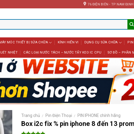
76 ĐIỆN BIÊN - TP NAM ĐỊNH
MÁY MÓC THIẾT BỊ SỬA CHỮA
KÍNH HIỂN VI
DỤNG CỤ SỬA CHỮA
PIN
UÉT NHIỆT
CÁC LOẠI NƯỚC TÁCH – NƯỚC TẨY KEO IC CPU
SƠ ĐỒ – PHẦN 
Trang chủ
Pin Điện Thoại
PIN IPHONE chính hãng
/
/
Box i2c fix % pin iphone 8 đến 13 pro