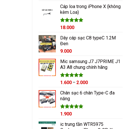
hạng
5.00
5 sao
Cáp loa trong iPhone X (không
kèm Loa)
Được xếp
18.000
hạng
5.00
5 sao
Dây cáp sạc C8 typeC 1.2M
Đen
9.000
Mic samsung J7 J7PRIME J1
A3 A8 chung chính hãng
Được xếp
Khoảng
1.600
–
2.000
hạng
5.00
giá:
5 sao
Chân sạc 6 chân Type-C đa
từ
năng
1.600₫
đến
2.000₫
Được xếp
1.900
hạng
5.00
5 sao
ic trung tần WTR5975