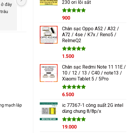
230 ori lõi sắt
1.000₫.
 ở đây 
tốt giá hợp lí rẻ so với mặt 
kính mang qua nguyễ
trâu 
bằng chung. Uy tín
ép lại kính là đẹp nh
Được xếp
900
ngayyy. Đẹp lắm
hạng
5.00
5 sao
Chân sạc Oppo A52 / A32 /
A72 / 4se / K7x / Reno5 /
RelmeQ2
Được xếp
1.500
hạng
5.00
5 sao
Chân sạc Redmi Note 11 11E /
10 / 12 / 13 / C40 / note13 /
Xiaomi Tablet 5 / 5Pro
Được xếp
6.500
hạng
5.00
5 sao
ic 77367-1 công suất 2G intel
̀ng mạch lắp
dùng chung 8/8p/x
Được xếp
19.000
hạng
5.00