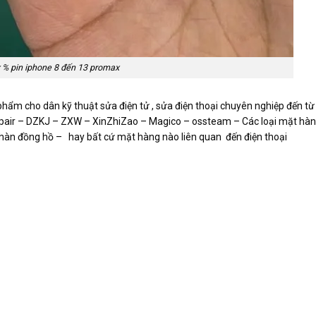
x % pin iphone 8 đến 13 promax
phẩm cho dân kỹ thuật sửa điện tử , sửa điện thoại chuyên nghiệp đến từ
epair – DZKJ – ZXW – XinZhiZao – Magico – ossteam – Các loại mặt hàng
 – hàn đồng hồ – hay bất cứ mặt hàng nào liên quan đến điện thoại