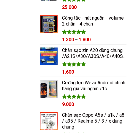
Được xếp
25.000
hạng
5.00
5 sao
Công tắc - nút nguồn - volume
2 chân - 4 chân
Được xếp
Khoảng
1.300
–
1.800
hạng
5.00
giá:
5 sao
Chân sạc zin A20 dùng chung
từ
/A21S/A30/A30S/A40/A40S/A50/A60/A70/M10/M20
1.300₫
đến
1.800₫
Được xếp
1.600
hạng
5.00
5 sao
Cường lực Weva Android chính
hãng giá vài nghìn /1c
Được xếp
9.000
hạng
5.00
5 sao
Chân sạc Oppo A5s / a1k / a8
/ a35 / Realme 5 / 3 / x dùng
chung