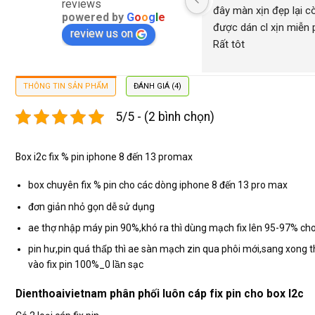
reviews
đây màn xịn đẹp lại cò
powered by
G
o
o
g
l
e
được dán cl xịn miễn ph
review us on
Rất tôt
THÔNG TIN SẢN PHẨM
ĐÁNH GIÁ (4)
5/5 - (2 bình chọn)
Box i2c fix % pin iphone 8 đến 13 promax
box chuyên fix % pin cho các dòng iphone 8 đến 13 pro max
đơn giản nhỏ gọn dễ sử dụng
ae thợ nhập máy pin 90%,khó ra thì dùng mạch fix lên 95-97% cho 
pin hư,pin quá thấp thì ae sàn mạch zin qua phôi mới,sang xong thì th
vào fix pin 100%_0 lần sạc
Dienthoaivietnam phân phối luôn cáp fix pin cho box I2c