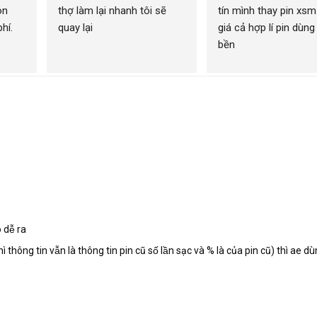
n 
thợ làm lại nhanh tôi sẽ 
tín mình thay pin xsm
í. 
quay lại
giá cả hợp lí pin dùng 
bền
dễ ra
ông tin vẫn là thông tin pin cũ số lần sạc và % là của pin cũ) thì ae du