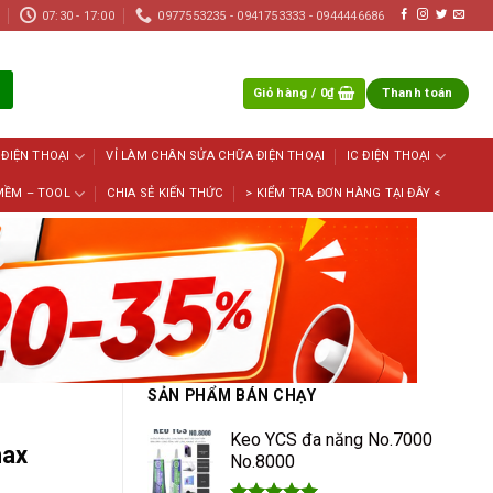
07:30 - 17:00
0977553235 - 0941753333 - 0944446686
Giỏ hàng /
0
₫
Thanh toán
 ĐIỆN THOẠI
VỈ LÀM CHÂN SỬA CHỮA ĐIỆN THOẠI
IC ĐIỆN THOẠI
MỀM – TOOL
CHIA SẺ KIẾN THỨC
> KIỂM TRA ĐƠN HÀNG TẠI ĐÂY <
SẢN PHẨM BÁN CHẠY
Keo YCS đa năng No.7000
max
No.8000