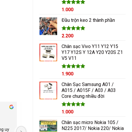
Được xếp
1.000
hạng
5.00
5 sao
Đầu trộn keo 2 thành phần
Được xếp
2.200
hạng
5.00
5 sao
Chân sạc Vivo Y11 Y12 Y15
Y17 Y12S Y 12A Y20 Y20S Z1
V5 V11
Được xếp
1.900
hạng
5.00
5 sao
Chân Sạc Samsung A01 /
A015 / A015F / A03 / A03
Core chung nhiều đời
Cham Ha
Giá
Được xếp
Giá
1.000
hạng
5.00
2 năm trước
2 năm trước
gốc
hiện
5 sao
Chân sạc micro Nokia 105 /
là:
tại
N225 2017/ Nokia 220/ Nokia
g uy 
Nguyễn Duy sửa chữa rất 
Có con máy 8pl nát b
1.200₫.
là: