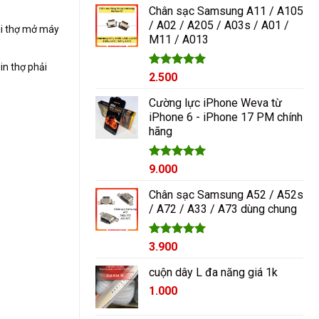
5 sao
Chân sạc Samsung A11 / A105
/ A02 / A205 / A03s / A01 /
i thợ mở máy
M11 / A013
in thợ phải
Được xếp
2.500
hạng
5.00
5 sao
Cường lực iPhone Weva từ
iPhone 6 - iPhone 17 PM chính
hãng
Được xếp
9.000
hạng
5.00
5 sao
Chân sạc Samsung A52 / A52s
/ A72 / A33 / A73 dùng chung
Được xếp
3.900
hạng
5.00
5 sao
cuộn dây L đa năng giá 1k
1.000