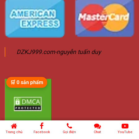
DZKJ999.com-nguyễn tuấn duy
🛒
0
sản phẩm
Trang chủ
Facebook
Gọi điện
Chat
YouTube