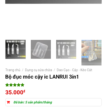
Trang chủ
/
Dụng cụ sửa chữa
/
Dao Cạo - Cậy - Kéo Cắt
Bộ đục móc cậy ic LANRUI 3in1
5
5
trên 5
35.000
₫
dựa trên
đánh giá
Đã bán: 5 sản phẩm/tháng