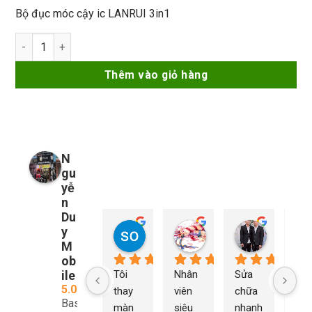
Bộ đục móc cậy ic LANRUI 3in1
Bộ đục móc cậy ic LANRUI 3in1 số lượng
Thêm vào giỏ hàng
N
gu
yễ
n
Du
y
so young
My Nguyễn
Tu Nguy
1 năm trước
1 năm trước
1 năm trướ
M
ob
ile
Tôi 
Nhân 
Sửa 
Ng
5.0
thay 
viên 
chữa 
n Du
Based
màn 
siêu 
nhanh 
sửa