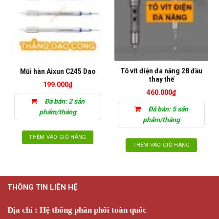
Tô vít điện đa năng 28 đầu
Mũi hàn Aixun C245 Dao
thay thế
199.000
₫
460.000
₫
Đã bán: 2 sản
Đã bán: 5 sản
phẩm/tháng
phẩm/tháng
THÊM VÀO GIỎ HÀNG
THÊM VÀO GIỎ HÀNG
THÔNG TIN LIÊN HỆ
Địa chỉ : Hệ thống phân phối toàn quốc