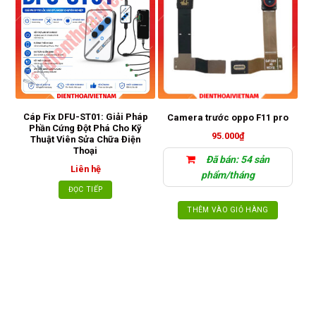
Cáp Fix DFU-ST01: Giải Pháp
K
Camera trước oppo F11 pro
Phần Cứng Đột Phá Cho Kỹ
95.000
₫
Thuật Viên Sửa Chữa Điện
Thoại
Đã bán: 54 sản
Liên hệ
phẩm/tháng
ĐỌC TIẾP
THÊM VÀO GIỎ HÀNG