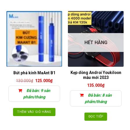
HẾT HÀNG
Kẹp dòng Androi Youkiloon
Bút phá kính MaAnt B1
mẫu mới 2023
Giá
Giá
130.000
₫
125.000
₫
gốc
hiện
135.000
₫
là:
tại
Đã bán: 9 sản
130.000₫.
là:
Đã bán: 8 sản
125.000₫.
phẩm/tháng
phẩm/tháng
THÊM VÀO GIỎ HÀNG
ĐỌC TIẾP