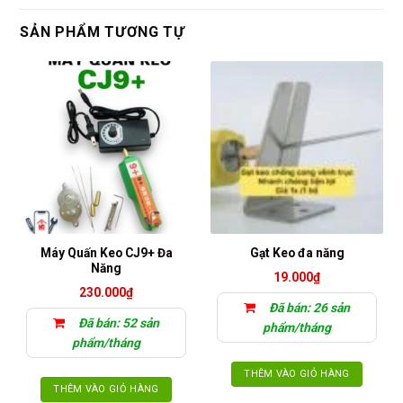
SẢN PHẨM TƯƠNG TỰ
Máy Quấn Keo CJ9+ Đa
Gạt Keo đa năng
Năng
19.000
₫
230.000
₫
Đã bán: 26 sản
Đã bán: 52 sản
phẩm/tháng
phẩm/tháng
THÊM VÀO GIỎ HÀNG
THÊM VÀO GIỎ HÀNG