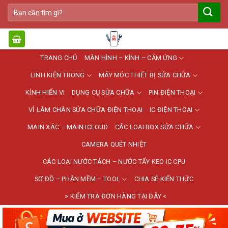
Bỏ
Tìm
qua
kiếm:
nội
dung
TRANG CHỦ
MÀN HÌNH – KÍNH – CẢM ỨNG
LINH KIỆN TRONG
MÁY MÓC THIẾT BỊ SỬA CHỮA
KÍNH HIỂN VI
DỤNG CỤ SỬA CHỮA
PIN ĐIỆN THOẠI
VỈ LÀM CHÂN SỬA CHỮA ĐIỆN THOẠI
IC ĐIỆN THOẠI
MAIN XÁC – MAIN ICLOUD
CÁC LOẠI BOX SỬA CHỮA
CAMERA QUÉT NHIỆT
CÁC LOẠI NƯỚC TÁCH – NƯỚC TẨY KEO IC CPU
SƠ ĐỒ – PHẦN MỀM – TOOL
CHIA SẺ KIẾN THỨC
> KIỂM TRA ĐƠN HÀNG TẠI ĐÂY <