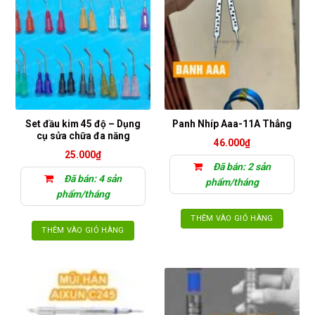
Set đầu kim 45 độ – Dụng
Panh Nhíp Aaa-11A Thẳng
cụ sửa chữa đa năng
46.000
₫
25.000
₫
Đã bán: 2 sản
Đã bán: 4 sản
phẩm/tháng
phẩm/tháng
THÊM VÀO GIỎ HÀNG
THÊM VÀO GIỎ HÀNG