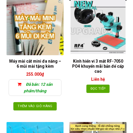
Máy mài cắt mini đa năng –
Kính hiển vi 3 mắt RF-7050
6 mũi mài tặng kèm
PO4 khuyến mãi bản đế cấp
cao
255.000
₫
Liên hệ
Đã bán: 12 sản
ĐỌC TIẾP
phẩm/tháng
THÊM VÀO GIỎ HÀNG