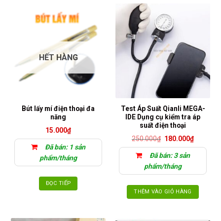
HẾT HÀNG
Bút lấy mí điện thoại đa
Test Áp Suất Qianli MEGA-
năng
IDE Dụng cụ kiểm tra áp
suất điện thoại
15.000
₫
Giá
Giá
250.000
₫
180.000
₫
gốc
hiện
Đã bán: 1 sản
là:
tại
Đã bán: 3 sản
250.000₫.
là:
phẩm/tháng
180.000₫
phẩm/tháng
ĐỌC TIẾP
THÊM VÀO GIỎ HÀNG