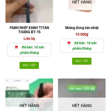
HẾT HÀNG
PANH NHÍP XANH TITAN
Miếng đồng tản nhiệt
THẲNG BT-15
10.000
₫
Liên hệ
Đã bán: 18 sản
Đã bán: 10 sản
phẩm/tháng
phẩm/tháng
ĐỌC TIẾP
ĐỌC TIẾP
HẾT HÀNG
HẾT HÀNG