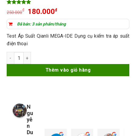
5
2
trên 5
Giá
Giá
180.000
₫
₫
250.000
dựa trên
gốc
hiện
đánh giá
là:
tại
Đã bán: 3 sản phẩm/tháng
250.000₫.
là:
Test Áp Suất Qianli MEGA-IDE Dụng cụ kiểm tra áp suất
180.000₫.
điện thoại
Test Áp Suất Qianli MEGA-IDE Dụng cụ kiểm tra áp suất điện t
Thêm vào giỏ hàng
N
gu
yễ
n
Du