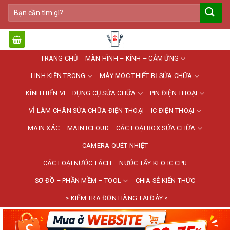
Bỏ
Tìm
qua
kiếm:
nội
dung
TRANG CHỦ
MÀN HÌNH – KÍNH – CẢM ỨNG
LINH KIỆN TRONG
MÁY MÓC THIẾT BỊ SỬA CHỮA
KÍNH HIỂN VI
DỤNG CỤ SỬA CHỮA
PIN ĐIỆN THOẠI
VỈ LÀM CHÂN SỬA CHỮA ĐIỆN THOẠI
IC ĐIỆN THOẠI
MAIN XÁC – MAIN ICLOUD
CÁC LOẠI BOX SỬA CHỮA
CAMERA QUÉT NHIỆT
CÁC LOẠI NƯỚC TÁCH – NƯỚC TẨY KEO IC CPU
SƠ ĐỒ – PHẦN MỀM – TOOL
CHIA SẺ KIẾN THỨC
> KIỂM TRA ĐƠN HÀNG TẠI ĐÂY <