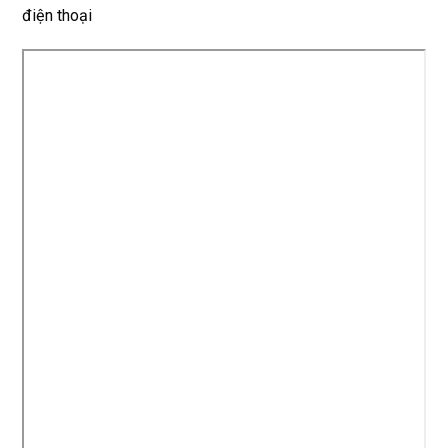
Rất 
điện thoại
tôt