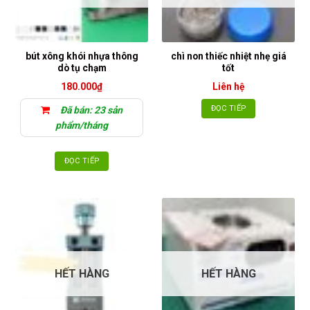
bút xông khói nhựa thông
chì non thiếc nhiệt nhẹ giá
dò tụ chạm
tốt
180.000
₫
Liên hệ
ĐỌC TIẾP
Đã bán: 23 sản
phẩm/tháng
ĐỌC TIẾP
HẾT HÀNG
HẾT HÀNG