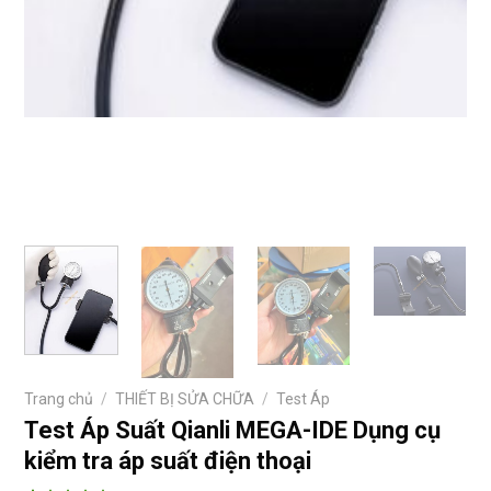
Trang chủ
/
THIẾT BỊ SỬA CHỮA
/
Test Áp
Test Áp Suất Qianli MEGA-IDE Dụng cụ
kiểm tra áp suất điện thoại