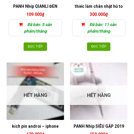
PANH Nhíp QIANLI ĐEN
thiếc làm chân nhật hũ to
109.000
₫
300.000
₫
Đã bán: 5 sản
Đã bán: 11 sản
phẩm/tháng
phẩm/tháng
ĐỌC TIẾP
ĐỌC TIẾP
HẾT HÀNG
HẾT HÀNG
kích pin androi – iphone
PANH Nhíp SIÊU GẮP 2019