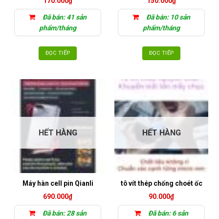
170.000
₫
150.000
₫
Đã bán: 41 sản
Đã bán: 10 sản
phẩm/tháng
phẩm/tháng
ĐỌC TIẾP
ĐỌC TIẾP
HẾT HÀNG
HẾT HÀNG
Máy hàn cell pin Qianli
tô vít thép chống choét ốc
690.000
₫
90.000
₫
Đã bán: 28 sản
Đã bán: 6 sản