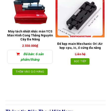
Máy tách nhiệt nhấc màn YCS
Màn Hình Cong Thẳng Nguyên
Cây Đa Năng
Đế kẹp main Mechanic Ori Air
2.550.000
₫
kẹp cpu, ic, ổ cứng đa năng
q
Đã bán: 6 sản
Liên hệ
phẩm/tháng
ĐỌC TIẾP
THÊM VÀO GIỎ HÀNG