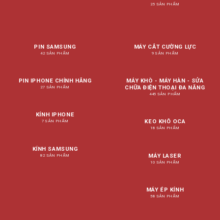
25 SẢN PHẨM
PIN SAMSUNG
MÁY CẮT CƯỜNG LỰC
42 SẢN PHẨM
9 SẢN PHẨM
PIN IPHONE CHÍNH HÃNG
MÁY KHÒ - MÁY HÀN - SỬA
CHỮA ĐIỆN THOẠI ĐA NĂNG
27 SẢN PHẨM
445 SẢN PHẨM
KÍNH IPHONE
KEO KHÔ OCA
7 SẢN PHẨM
18 SẢN PHẨM
KÍNH SAMSUNG
MÁY LASER
82 SẢN PHẨM
10 SẢN PHẨM
MÁY ÉP KÍNH
58 SẢN PHẨM