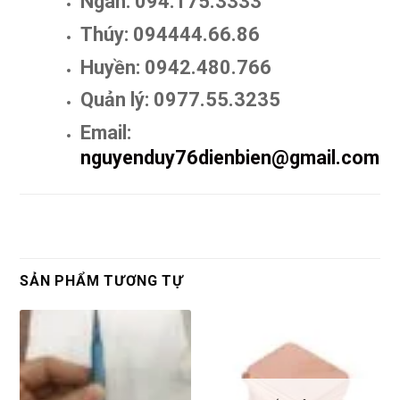
Ngân: 094.175.3333
Thúy: 094444.66.86
Huyền: 0942.480.766
Quản lý: 0977.55.3235
Email:
nguyenduy76dienbien@gmail.com
SẢN PHẨM TƯƠNG TỰ