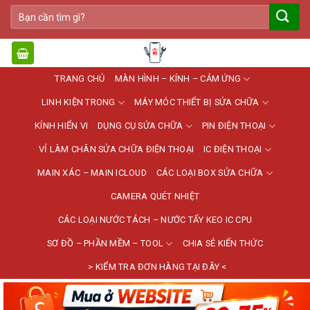
Bỏ
Tìm
qua
kiếm:
nội
dung
TRANG CHỦ
MÀN HÌNH – KÍNH – CẢM ỨNG
LINH KIỆN TRONG
MÁY MÓC THIẾT BỊ SỬA CHỮA
KÍNH HIỂN VI
DỤNG CỤ SỬA CHỮA
PIN ĐIỆN THOẠI
VỈ LÀM CHÂN SỬA CHỮA ĐIỆN THOẠI
IC ĐIỆN THOẠI
MAIN XÁC – MAIN ICLOUD
CÁC LOẠI BOX SỬA CHỮA
CAMERA QUÉT NHIỆT
CÁC LOẠI NƯỚC TÁCH – NƯỚC TẨY KEO IC CPU
SƠ ĐỒ – PHẦN MỀM – TOOL
CHIA SẺ KIẾN THỨC
> KIỂM TRA ĐƠN HÀNG TẠI ĐÂY <