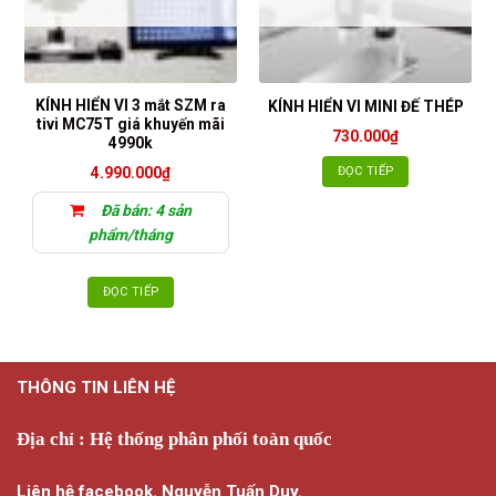
KÍNH HIỂN VI 3 mắt SZM ra
KÍNH HIỂN VI MINI ĐẾ THÉP
tivi MC75T giá khuyến mãi
730.000
₫
4990k
ĐỌC TIẾP
4.990.000
₫
Đã bán: 4 sản
phẩm/tháng
ĐỌC TIẾP
THÔNG TIN LIÊN HỆ
Địa chỉ : Hệ thống phân phối toàn quốc
Liên hệ facebook. Nguyễn Tuấn Duy.