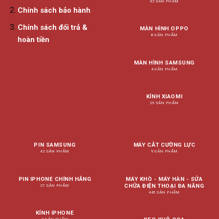
42 SẢN PHẨM
Chính sách bảo hành
Chính sách đổi trả &
MÀN HÌNH OPPO
8 SẢN PHẨM
hoàn tiền
MÀN HÌNH SAMSUNG
4 SẢN PHẨM
KÍNH XIAOMI
25 SẢN PHẨM
PIN SAMSUNG
MÁY CẮT CƯỜNG LỰC
42 SẢN PHẨM
9 SẢN PHẨM
PIN IPHONE CHÍNH HÃNG
MÁY KHÒ - MÁY HÀN - SỬA
CHỮA ĐIỆN THOẠI ĐA NĂNG
27 SẢN PHẨM
445 SẢN PHẨM
KÍNH IPHONE