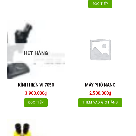
ĐỌC TIẾP
HẾT HÀNG
KÍNH HIỂN VI 7050
MÁY PHỦ NANO
3.900.000
₫
2.500.000
₫
ĐỌC TIẾP
THÊM VÀO GIỎ HÀNG