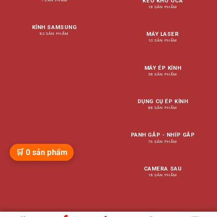
KEO KHÔ OCA
7 SẢN PHẨM
18 SẢN PHẨM
KÍNH SAMSUNG
MÁY LASER
82 SẢN PHẨM
10 SẢN PHẨM
MÁY ÉP KÍNH
58 SẢN PHẨM
DỤNG CỤ ÉP KÍNH
88 SẢN PHẨM
PANH GẮP - NHÍP GẮP
76 SẢN PHẨM
🛒
0
sản phẩm
CAMERA SAU
18 SẢN PHẨM