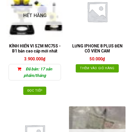
HẾT HÀNG
KÍNH HIỂN VI SZM MC75S -
LƯNG IPHONE 8 PLUS ĐEN
B1 bản cao cấp mới nhất
CÓ VIỀN CAM
3.900.000
₫
50.000
₫
THÊM VÀO GIỎ HÀNG
Đã bán: 17 sản
phẩm/tháng
ĐỌC TIẾP