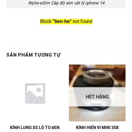
Wylie-eSim Cáp độ sim vật lý iphone 14
Block
"lien-he"
not found
SẢN PHẨM TƯƠNG TỰ
HẾT HÀNG
KÍNH LƯNG XS LỖ TO ĐEN
KÍNH HIỂN VI MINI 30X