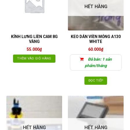
HẾT HÀNG
KÍNH LƯNG LIỀN CAM 8G
KEO DÁN VIỀN MỎNG A130
VÀNG
WHITE
55.000
₫
60.000
₫
THÊM VÀO GIỎ HÀNG
Đã bán: 1 sản
phẩm/tháng
ĐỌC TIẾP
HẾT HÀNG
HẾT HÀNG