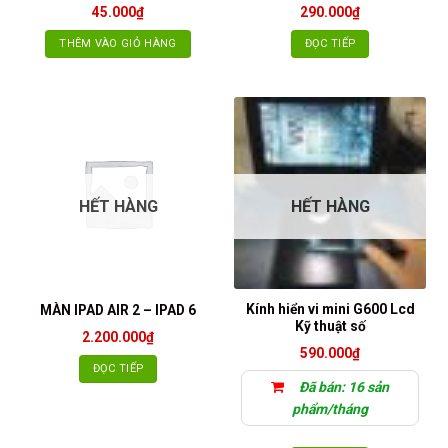
45.000
₫
290.000
₫
THÊM VÀO GIỎ HÀNG
ĐỌC TIẾP
HẾT HÀNG
HẾT HÀNG
Kính hiển vi mini G600 Lcd
MÀN IPAD AIR 2 – IPAD 6
Kỹ thuật số
2.200.000
₫
590.000
₫
ĐỌC TIẾP
Đã bán: 16 sản
phẩm/tháng