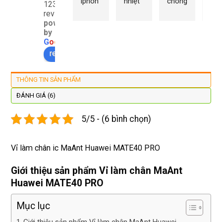
iphon
nhiệt 
chóng 
chữ
1232
e xs ở 
tình 
uy tín 
rất 
reviews
powered
đây 
thợ 
mình 
giá 
by
màn 
làm 
thay 
hợp 
G
o
o
g
l
e
xịn 
lại 
pin 
rẻ s
review us on
đẹp 
nhanh 
xsm ở 
với 
lại 
tôi sẽ 
đây 
mặt
THÔNG TIN SẢN PHẨM
còn 
quay 
giá cả 
bằn
được 
lại
hợp lí 
chu
ĐÁNH GIÁ (6)
dán cl 
pin 
. Uy 
5/5 - (6 bình chọn)
xịn 
dùng 
tín
miễn 
trâu 
phí. 
bền
Vỉ làm chân ic MaAnt Huawei MATE40 PRO
Rất 
tôt
Giới thiệu sản phẩm Vỉ làm chân MaAnt
Huawei MATE40 PRO
Mục lục