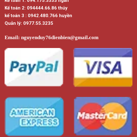
Kế toán 1: 094.175.3333 ngân
Kế toán 2: 094444.66.86 thúy
kế toán 3 : 0942.480.766 huyền
Quản lý: 0977.55.3235
Email:
nguyenduy76dienbien@gmail.com