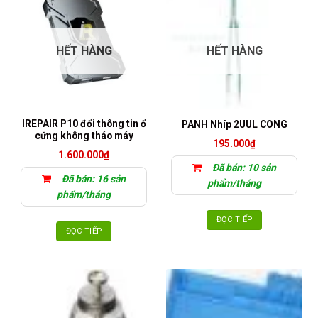
HẾT HÀNG
HẾT HÀNG
IREPAIR P10 đổi thông tin ổ
PANH Nhíp 2UUL CONG
cứng không tháo máy
195.000
₫
1.600.000
₫
Đã bán: 10 sản
Đã bán: 16 sản
phẩm/tháng
phẩm/tháng
ĐỌC TIẾP
ĐỌC TIẾP