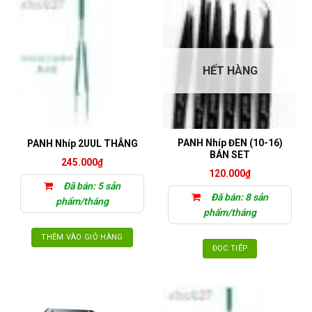
HẾT HÀNG
PANH Nhíp ĐEN (10-16)
PANH Nhíp 2UUL THẲNG
BÁN SET
245.000
₫
120.000
₫
Đã bán: 5 sản
Đã bán: 8 sản
phẩm/tháng
phẩm/tháng
THÊM VÀO GIỎ HÀNG
ĐỌC TIẾP