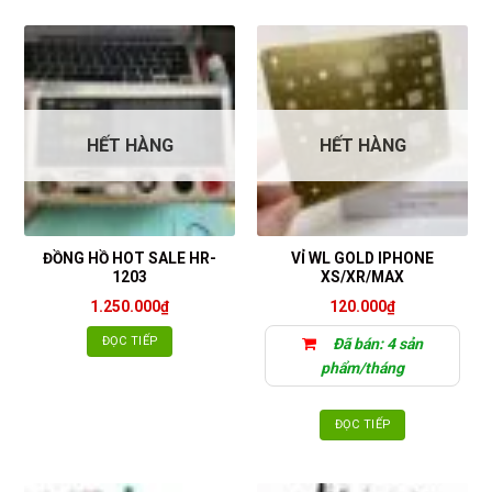
HẾT HÀNG
HẾT HÀNG
ĐỒNG HỒ HOT SALE HR-
VỈ WL GOLD IPHONE
1203
XS/XR/MAX
1.250.000
₫
120.000
₫
ĐỌC TIẾP
Đã bán: 4 sản
phẩm/tháng
ĐỌC TIẾP