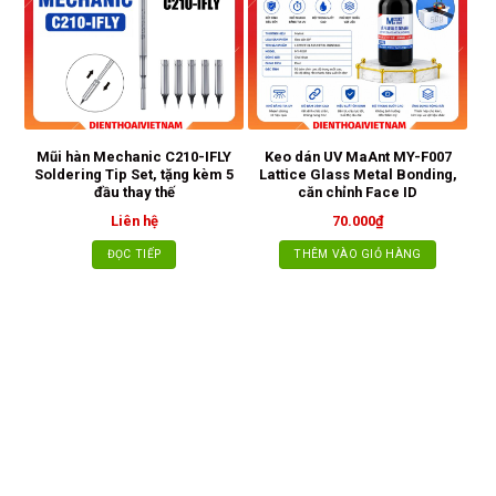
Mũi hàn Mechanic C210-IFLY
Keo dán UV MaAnt MY-F007
Soldering Tip Set, tặng kèm 5
Lattice Glass Metal Bonding,
đầu thay thế
căn chỉnh Face ID
Liên hệ
70.000
₫
ĐỌC TIẾP
THÊM VÀO GIỎ HÀNG