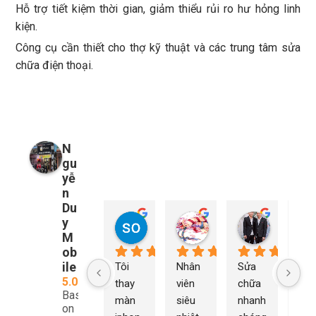
Hỗ trợ tiết kiệm thời gian, giảm thiểu rủi ro hư hỏng linh
kiện.
Công cụ cần thiết cho thợ kỹ thuật và các trung tâm sửa
chữa điện thoại.
N
gu
yễ
n
Du
y
so young
My Nguyễn
Tu Nguy
1 năm trước
1 năm trước
1 năm trướ
M
ob
ile
Tôi 
Nhân 
Sửa 
Ng
5.0
thay 
viên 
chữa 
n Du
Based
màn 
siêu 
nhanh 
sửa
on