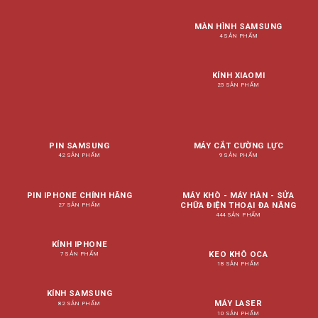
MÀN HÌNH SAMSUNG
4 SẢN PHẨM
KÍNH XIAOMI
25 SẢN PHẨM
PIN SAMSUNG
MÁY CẮT CƯỜNG LỰC
42 SẢN PHẨM
9 SẢN PHẨM
PIN IPHONE CHÍNH HÃNG
MÁY KHÒ - MÁY HÀN - SỬA
CHỮA ĐIỆN THOẠI ĐA NĂNG
27 SẢN PHẨM
444 SẢN PHẨM
KÍNH IPHONE
KEO KHÔ OCA
7 SẢN PHẨM
18 SẢN PHẨM
KÍNH SAMSUNG
MÁY LASER
82 SẢN PHẨM
10 SẢN PHẨM