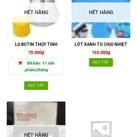
HẾT HÀNG
HẾT HÀNG
LỌ BUTIN THỦY TINH
LÓT XANH TO CHỊU NHIỆT
70.000
₫
150.000
₫
ĐỌC TIẾP
Đã bán: 11 sản
phẩm/tháng
ĐỌC TIẾP
HẾT HÀNG