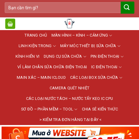
Bỏ
Tìm
qua
kiếm:
nội
dung
TRANG CHỦ
MÀN HÌNH – KÍNH – CẢM ỨNG
LINH KIỆN TRONG
MÁY MÓC THIẾT BỊ SỬA CHỮA
KÍNH HIỂN VI
DỤNG CỤ SỬA CHỮA
PIN ĐIỆN THOẠI
VỈ LÀM CHÂN SỬA CHỮA ĐIỆN THOẠI
IC ĐIỆN THOẠI
MAIN XÁC – MAIN ICLOUD
CÁC LOẠI BOX SỬA CHỮA
CAMERA QUÉT NHIỆT
CÁC LOẠI NƯỚC TÁCH – NƯỚC TẨY KEO IC CPU
SƠ ĐỒ – PHẦN MỀM – TOOL
CHIA SẺ KIẾN THỨC
> KIỂM TRA ĐƠN HÀNG TẠI ĐÂY <