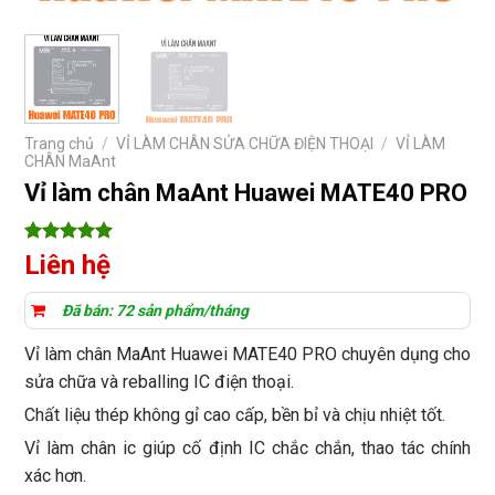
Trang chủ
/
VỈ LÀM CHÂN SỬA CHỮA ĐIỆN THOẠI
/
VỈ LÀM
CHÂN MaAnt
Vỉ làm chân MaAnt Huawei MATE40 PRO
5
6
trên 5
Liên hệ
dựa trên
đánh giá
Đã bán: 72 sản phẩm/tháng
Vỉ làm chân MaAnt Huawei MATE40 PRO chuyên dụng cho
sửa chữa và reballing IC điện thoại.
Chất liệu thép không gỉ cao cấp, bền bỉ và chịu nhiệt tốt.
Vỉ làm chân ic giúp cố định IC chắc chắn, thao tác chính
xác hơn.