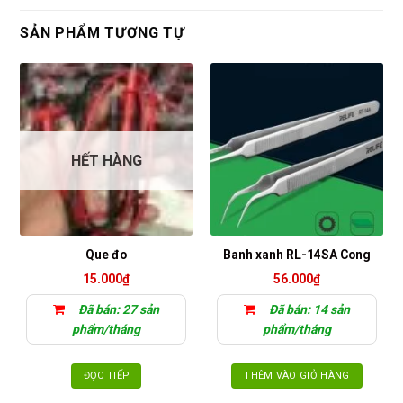
SẢN PHẨM TƯƠNG TỰ
HẾT HÀNG
Que đo
Banh xanh RL-14SA Cong
15.000
₫
56.000
₫
Đã bán: 27 sản
Đã bán: 14 sản
phẩm/tháng
phẩm/tháng
ĐỌC TIẾP
THÊM VÀO GIỎ HÀNG