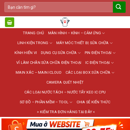
Bỏ
Tìm
qua
kiếm:
nội
dung
TRANG CHỦ
MÀN HÌNH – KÍNH – CẢM ỨNG
LINH KIỆN TRONG
MÁY MÓC THIẾT BỊ SỬA CHỮA
KÍNH HIỂN VI
DỤNG CỤ SỬA CHỮA
PIN ĐIỆN THOẠI
VỈ LÀM CHÂN SỬA CHỮA ĐIỆN THOẠI
IC ĐIỆN THOẠI
MAIN XÁC – MAIN ICLOUD
CÁC LOẠI BOX SỬA CHỮA
CAMERA QUÉT NHIỆT
CÁC LOẠI NƯỚC TÁCH – NƯỚC TẨY KEO IC CPU
SƠ ĐỒ – PHẦN MỀM – TOOL
CHIA SẺ KIẾN THỨC
> KIỂM TRA ĐƠN HÀNG TẠI ĐÂY <