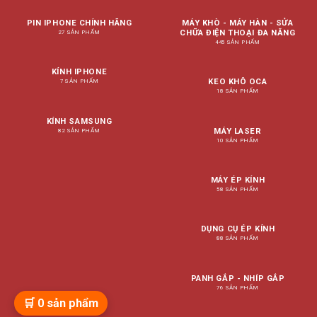
PIN IPHONE CHÍNH HÃNG
MÁY KHÒ - MÁY HÀN - SỬA
CHỮA ĐIỆN THOẠI ĐA NĂNG
27 SẢN PHẨM
445 SẢN PHẨM
KÍNH IPHONE
KEO KHÔ OCA
7 SẢN PHẨM
18 SẢN PHẨM
KÍNH SAMSUNG
MÁY LASER
82 SẢN PHẨM
10 SẢN PHẨM
MÁY ÉP KÍNH
58 SẢN PHẨM
DỤNG CỤ ÉP KÍNH
88 SẢN PHẨM
PANH GẮP - NHÍP GẮP
76 SẢN PHẨM
🛒
0
sản phẩm