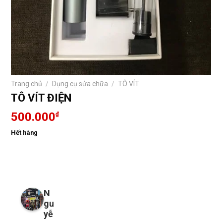
Trang chủ
/
Dụng cụ sửa chữa
/
TÔ VÍT
TÔ VÍT ĐIỆN
500.000
₫
Hết hàng
N
gu
yễ