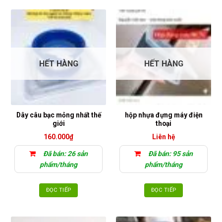
có
nhiều
biến
thể.
Các
tùy
HẾT HÀNG
HẾT HÀNG
chọn
có
thể
được
chọn
Dây câu bạc mỏng nhất thế
hộp nhựa đựng máy điện
giới
thoại
trên
trang
160.000
₫
Liên hệ
sản
Đã bán: 26 sản
Đã bán: 95 sản
phẩm
phẩm/tháng
phẩm/tháng
ĐỌC TIẾP
ĐỌC TIẾP