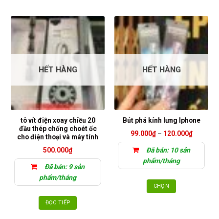
phẩm
HẾT HÀNG
HẾT HÀNG
tô vít điện xoay chiều 20
Bút phá kính lưng Iphone
đầu thép chống choét ốc
Khoảng
99.000
₫
–
120.000
₫
cho điện thoại và máy tính
giá:
từ
500.000
₫
Đã bán: 10 sản
99.000₫
đến
phẩm/tháng
120.000
Đã bán: 9 sản
phẩm/tháng
CHỌN
Sản
ĐỌC TIẾP
phẩm
này