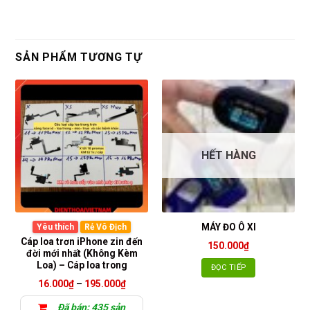
phí. 
bền
Rất 
tôt
SẢN PHẨM TƯƠNG TỰ
HẾT HÀNG
MÁY ĐO Ô XI
Yêu thích
Rẻ Vô Địch
Cáp loa trơn iPhone zin đến
150.000
₫
đời mới nhất (Không Kèm
Loa) – Cáp loa trong
ĐỌC TIẾP
Khoảng
16.000
₫
–
195.000
₫
giá:
từ
Đã bán: 435 sản
16.000₫