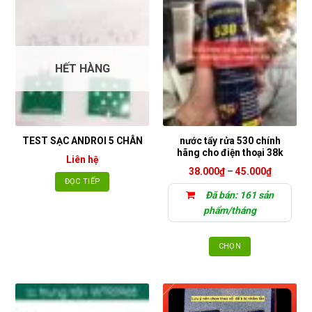
HẾT HÀNG
nước tẩy rửa 530 chính
TEST SẠC ANDROI 5 CHÂN
hãng cho điện thoại 38k
Liên hệ
Khoảng
38.000
₫
–
45.000
₫
giá:
ĐỌC TIẾP
từ
Đã bán: 161 sản
38.000₫
đến
phẩm/tháng
45.000₫
CHỌN
Sản
phẩm
này
có