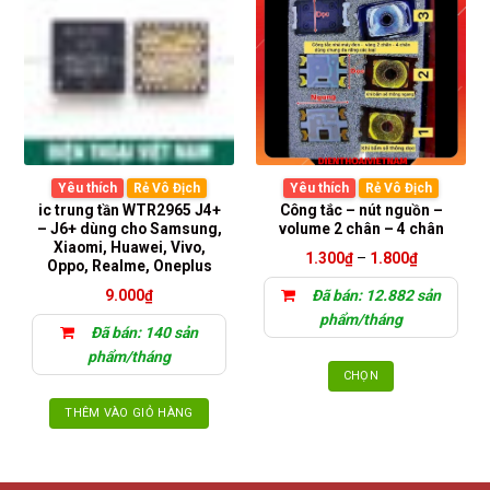
nhiều
biến
thể.
Các
tùy
chọn
có
thể
Yêu thích
Rẻ Vô Địch
Yêu thích
Rẻ Vô Địch
được
ic trung tần WTR2965 J4+
Công tắc – nút nguồn –
chọn
– J6+ dùng cho Samsung,
volume 2 chân – 4 chân
trên
Xiaomi, Huawei, Vivo,
Khoảng
1.300
₫
–
1.800
₫
Oppo, Realme, Oneplus
trang
giá:
từ
sản
9.000
₫
Đã bán: 12.882 sản
1.300₫
phẩm
đến
phẩm/tháng
1.800₫
Đã bán: 140 sản
phẩm/tháng
CHỌN
Sản
THÊM VÀO GIỎ HÀNG
phẩm
này
có