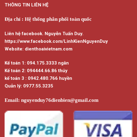
nhiều
THÔNG TIN LIÊN HỆ
biến
thể.
Địa chỉ : Hệ thống phân phối toàn quốc
Các
tùy
chọn
Liên hệ facebook. Nguyễn Tuấn Duy.
có
https://www.facebook.com/LinhKienNguyenDuy
thể
Website: dienthoaivietnam.com
được
chọn
Kế toán 1: 094.175.3333 ngân
trên
Kế toán 2: 094444.66.86 thúy
trang
kế toán 3 : 0942.480.766 huyền
sản
phẩm
Quản lý: 0977.55.3235
Email:
nguyenduy76dienbien@gmail.com