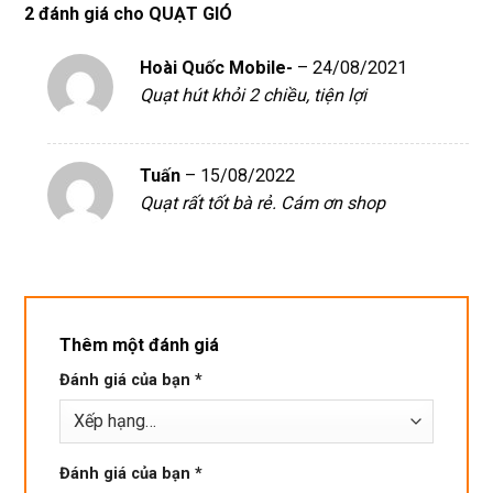
2 đánh giá cho
QUẠT GIÓ
xịn 
dùng 
tín
miễn 
trâu 
Hoài Quốc Mobile-
–
24/08/2021
phí. 
bền
Quạt hút khỏi 2 chiều, tiện lợi
Rất 
tôt
Tuấn
–
15/08/2022
Quạt rất tốt bà rẻ. Cám ơn shop
Thêm một đánh giá
Đánh giá của bạn
*
Đánh giá của bạn
*