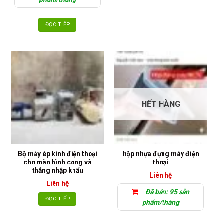
ĐỌC TIẾP
HẾT HÀNG
Bộ máy ép kính điện thoại
hộp nhựa đựng máy điện
cho màn hình cong và
thoại
thẳng nhập khẩu
Liên hệ
Liên hệ
Đã bán: 95 sản
ĐỌC TIẾP
phẩm/tháng