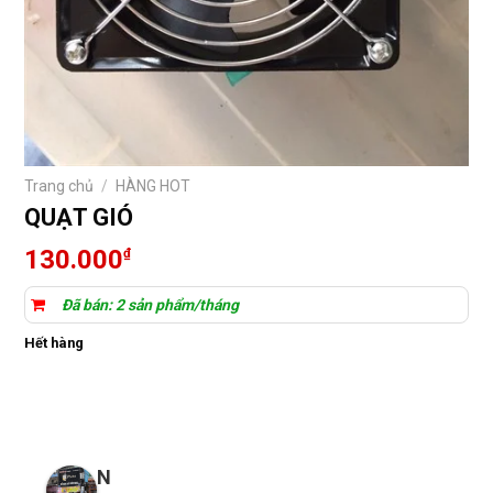
Trang chủ
/
HÀNG HOT
QUẠT GIÓ
130.000
₫
Đã bán: 2 sản phẩm/tháng
Hết hàng
N