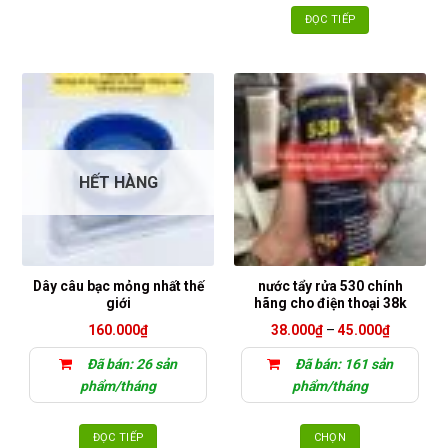
ĐỌC TIẾP
HẾT HÀNG
Dây câu bạc mỏng nhất thế
nước tẩy rửa 530 chính
giới
hãng cho điện thoại 38k
Khoảng
160.000
₫
38.000
₫
–
45.000
₫
giá:
từ
Đã bán: 26 sản
Đã bán: 161 sản
38.000₫
đến
phẩm/tháng
phẩm/tháng
45.000₫
ĐỌC TIẾP
CHỌN