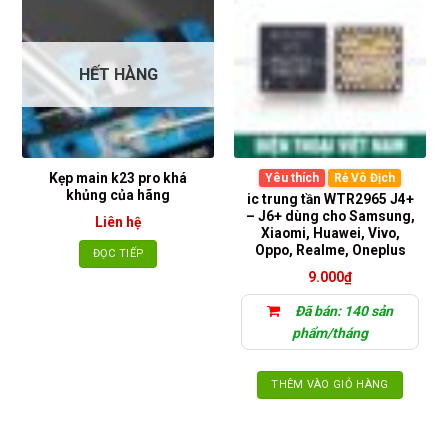
HẾT HÀNG
Kẹp main k23 pro khá
Yêu thích
Rẻ Vô Địch
khủng của hãng
ic trung tần WTR2965 J4+
– J6+ dùng cho Samsung,
Liên hệ
Xiaomi, Huawei, Vivo,
Oppo, Realme, Oneplus
ĐỌC TIẾP
9.000
₫
Đã bán: 140 sản
phẩm/tháng
THÊM VÀO GIỎ HÀNG