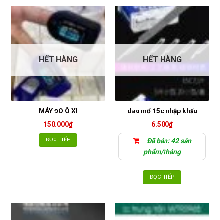
này
có
nhiều
biến
thể.
Các
HẾT HÀNG
HẾT HÀNG
tùy
chọn
có
thể
được
MÁY ĐO Ô XI
dao mổ 15c nhập khẩu
chọn
150.000
₫
6.500
₫
trên
trang
ĐỌC TIẾP
Đã bán: 42 sản
sản
phẩm/tháng
phẩm
ĐỌC TIẾP