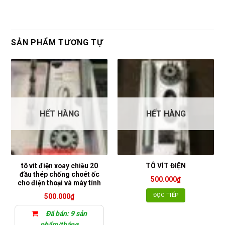
SẢN PHẨM TƯƠNG TỰ
HẾT HÀNG
HẾT HÀNG
tô vít điện xoay chiều 20
TÔ VÍT ĐIỆN
đầu thép chống choét ốc
500.000
₫
cho điện thoại và máy tính
ĐỌC TIẾP
500.000
₫
Đã bán: 9 sản
phẩm/tháng