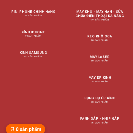
PIN IPHONE CHÍNH HÃNG
MÁY KHÒ - MÁY HÀN - SỬA
CHỮA ĐIỆN THOẠI ĐA NĂNG
27 SẢN PHẨM
444 SẢN PHẨM
KÍNH IPHONE
KEO KHÔ OCA
7 SẢN PHẨM
18 SẢN PHẨM
KÍNH SAMSUNG
MÁY LASER
82 SẢN PHẨM
10 SẢN PHẨM
MÁY ÉP KÍNH
58 SẢN PHẨM
DỤNG CỤ ÉP KÍNH
88 SẢN PHẨM
PANH GẮP - NHÍP GẮP
76 SẢN PHẨM
🛒
0
sản phẩm