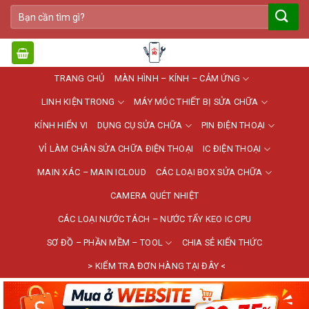
Bỏ
Tìm
qua
kiếm:
nội
dung
TRANG CHỦ
MÀN HÌNH – KÍNH – CẢM ỨNG
LINH KIỆN TRONG
MÁY MÓC THIẾT BỊ SỬA CHỮA
KÍNH HIỂN VI
DỤNG CỤ SỬA CHỮA
PIN ĐIỆN THOẠI
VỈ LÀM CHÂN SỬA CHỮA ĐIỆN THOẠI
IC ĐIỆN THOẠI
MAIN XÁC – MAIN ICLOUD
CÁC LOẠI BOX SỬA CHỮA
CAMERA QUÉT NHIỆT
CÁC LOẠI NƯỚC TÁCH – NƯỚC TẨY KEO IC CPU
SƠ ĐỒ – PHẦN MỀM – TOOL
CHIA SẺ KIẾN THỨC
> KIỂM TRA ĐƠN HÀNG TẠI ĐÂY <