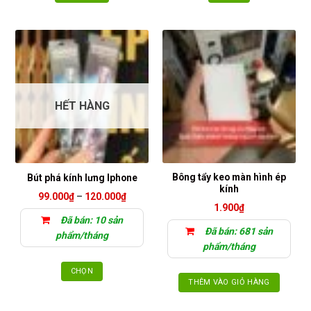
Sản
phẩm
này
có
nhiều
biến
thể.
HẾT HÀNG
Các
tùy
chọn
có
thể
Bông tẩy keo màn hình ép
Bút phá kính lưng Iphone
được
kính
Khoảng
99.000
₫
–
120.000
₫
chọn
giá:
1.900
₫
trên
từ
Đã bán: 10 sản
99.000₫
trang
Đã bán: 681 sản
đến
phẩm/tháng
120.000₫
sản
phẩm/tháng
phẩm
CHỌN
THÊM VÀO GIỎ HÀNG
Sản
phẩm