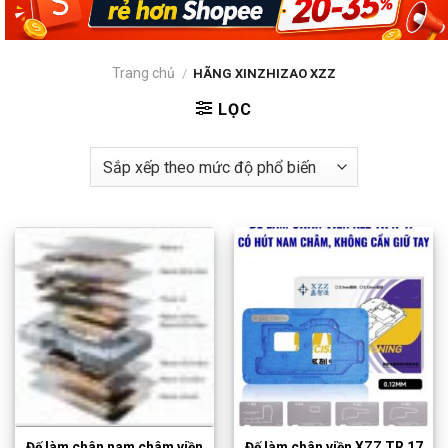
Trang chủ
/
HÃNG XINZHIZAO XZZ
LỌC
Đế làm chân nam châm viền
Đế làm chân viền XZZ TR 17