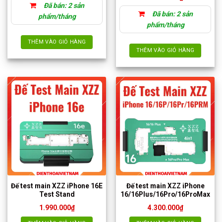
Đã bán: 2 sản
Đã bán: 2 sản
phẩm/tháng
phẩm/tháng
THÊM VÀO GIỎ HÀNG
THÊM VÀO GIỎ HÀNG
Đế test main XZZ iPhone 16E
Đế test main XZZ iPhone
Test Stand
16/16Plus/16Pro/16ProMax
1.990.000
₫
4.300.000
₫