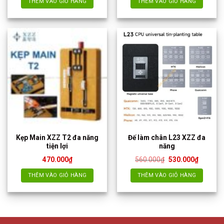
THÊM VÀO GIỎ HÀNG
THÊM VÀO GIỎ HÀNG
Kẹp Main XZZ T2 đa năng
Đế làm chân L23 XZZ đa
tiện lợi
năng
Giá
Giá
470.000
₫
560.000
₫
530.000
₫
gốc
hiện
là:
tại
THÊM VÀO GIỎ HÀNG
THÊM VÀO GIỎ HÀNG
560.000₫.
là:
530.000