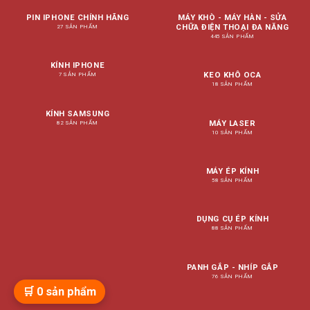
PIN IPHONE CHÍNH HÃNG
MÁY KHÒ - MÁY HÀN - SỬA
CHỮA ĐIỆN THOẠI ĐA NĂNG
27 SẢN PHẨM
445 SẢN PHẨM
KÍNH IPHONE
KEO KHÔ OCA
7 SẢN PHẨM
18 SẢN PHẨM
KÍNH SAMSUNG
MÁY LASER
82 SẢN PHẨM
10 SẢN PHẨM
MÁY ÉP KÍNH
58 SẢN PHẨM
DỤNG CỤ ÉP KÍNH
88 SẢN PHẨM
PANH GẮP - NHÍP GẮP
76 SẢN PHẨM
🛒
0
sản phẩm