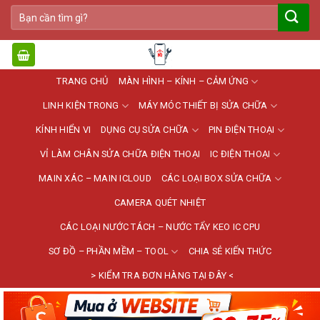
Bỏ
Tìm
qua
kiếm:
nội
dung
TRANG CHỦ
MÀN HÌNH – KÍNH – CẢM ỨNG
LINH KIỆN TRONG
MÁY MÓC THIẾT BỊ SỬA CHỮA
KÍNH HIỂN VI
DỤNG CỤ SỬA CHỮA
PIN ĐIỆN THOẠI
VỈ LÀM CHÂN SỬA CHỮA ĐIỆN THOẠI
IC ĐIỆN THOẠI
MAIN XÁC – MAIN ICLOUD
CÁC LOẠI BOX SỬA CHỮA
CAMERA QUÉT NHIỆT
CÁC LOẠI NƯỚC TÁCH – NƯỚC TẨY KEO IC CPU
SƠ ĐỒ – PHẦN MỀM – TOOL
CHIA SẺ KIẾN THỨC
> KIỂM TRA ĐƠN HÀNG TẠI ĐÂY <