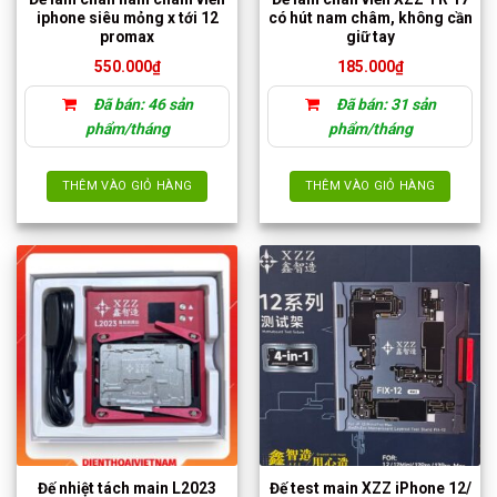
iphone siêu mỏng x tới 12
có hút nam châm, không cần
promax
giữ tay
550.000
₫
185.000
₫
Đã bán: 46 sản
Đã bán: 31 sản
phẩm/tháng
phẩm/tháng
THÊM VÀO GIỎ HÀNG
THÊM VÀO GIỎ HÀNG
Đế nhiệt tách main L2023
Đế test main XZZ iPhone 12/