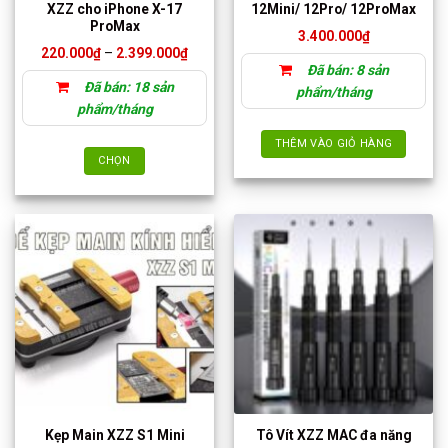
XZZ cho iPhone X-17
12Mini/ 12Pro/ 12ProMax
ProMax
3.400.000
₫
Khoảng
220.000
₫
–
2.399.000
₫
giá:
Đã bán: 8 sản
từ
Đã bán: 18 sản
220.000₫
phẩm/tháng
đến
phẩm/tháng
2.399.000₫
THÊM VÀO GIỎ HÀNG
CHỌN
Sản
phẩm
này
có
nhiều
biến
thể.
Các
tùy
chọn
có
thể
Kẹp Main XZZ S1 Mini
Tô Vít XZZ MAC đa năng
được