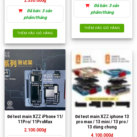
2.530.000
₫
trang
Đã bán: 3 sản
sản
Đã bán: 3 sản
phẩm/tháng
phẩm
phẩm/tháng
THÊM VÀO GIỎ HÀNG
THÊM VÀO GIỎ HÀNG
Đế test main XZZ iPhone 11/
Đế test main XZZ iphone 13
11Pro/ 11ProMax
pro max / 13 mini / 13 pro /
13 dùng chung
2.100.000
₫
4.100.000
₫