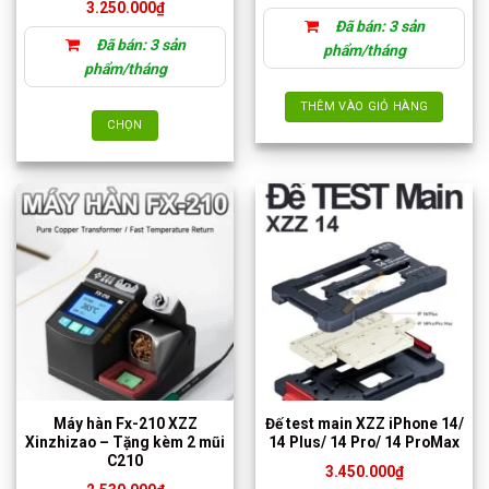
3.250.000
₫
trang
Đã bán: 3 sản
sản
Đã bán: 3 sản
phẩm/tháng
phẩm
phẩm/tháng
THÊM VÀO GIỎ HÀNG
CHỌN
Sản
phẩm
này
có
nhiều
biến
thể.
Các
tùy
chọn
có
thể
Máy hàn Fx-210 XZZ
Đế test main XZZ iPhone 14/
được
Xinzhizao – Tặng kèm 2 mũi
14 Plus/ 14 Pro/ 14 ProMax
chọn
C210
3.450.000
₫
trên