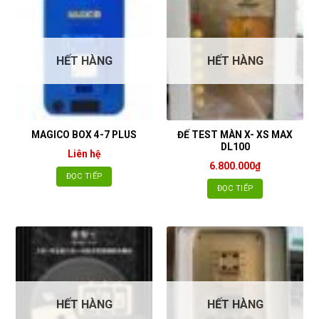
HẾT HÀNG
HẾT HÀNG
ĐẾ TEST MÀN X- XS MAX
MAGICO BOX 4-7 PLUS
DL100
Liên hệ
6.800.000
₫
ĐỌC TIẾP
ĐỌC TIẾP
HẾT HÀNG
HẾT HÀNG