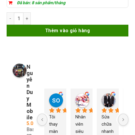
Đã bán: 8 sản phẩm/tháng
Đế test main XZZ iPhone 12/ 12Mini/ 12Pro/ 12ProMax số lượ
Thêm vào giỏ hàng
N
gu
yễ
n
Du
y
so young
My Nguyễn
Tu Nguy
2 năm trước
2 năm trước
2 năm trướ
M
ob
ile
Tôi 
Nhân 
Sửa 
Ng
5.0
thay 
viên 
chữa 
n Du
Based
màn 
siêu 
nhanh 
sửa