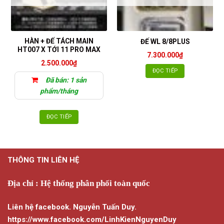
HÀN + ĐẾ TÁCH MAIN
ĐẾ WL 8/8PLUS
HT007 X TỚI 11 PRO MAX
7.300.000
₫
2.500.000
₫
ĐỌC TIẾP
Đã bán: 1 sản
phẩm/tháng
ĐỌC TIẾP
THÔNG TIN LIÊN HỆ
Địa chỉ : Hệ thống phân phối toàn quốc
Liên hệ facebook. Nguyễn Tuấn Duy.
https://www.facebook.com/LinhKienNguyenDuy