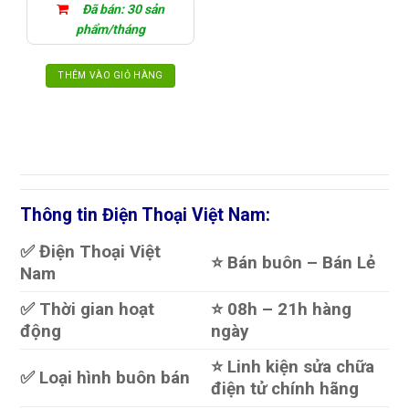
Đã bán: 30 sản
phẩm/tháng
THÊM VÀO GIỎ HÀNG
Thông tin Điện Thoại Việt Nam:
✅ Điện Thoại Việt
⭐️ Bán buôn – Bán Lẻ
Nam
✅ Thời gian hoạt
⭐️ 08h – 21h hàng
động
ngày
⭐️ Linh kiện sửa chữa
✅ Loại hình buôn bán
điện tử chính hãng