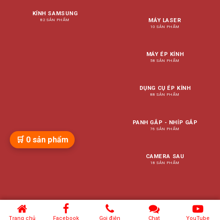
KÍNH SAMSUNG
MÁY LASER
82 SẢN PHẨM
10 SẢN PHẨM
MÁY ÉP KÍNH
58 SẢN PHẨM
DỤNG CỤ ÉP KÍNH
88 SẢN PHẨM
PANH GẮP - NHÍP GẮP
76 SẢN PHẨM
🛒
0
sản phẩm
CAMERA SAU
18 SẢN PHẨM
Trang chủ
Facebook
Gọi điện
Chat
YouTube