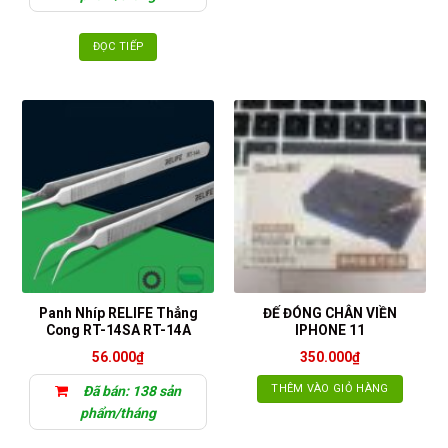
ĐỌC TIẾP
Panh Nhíp RELIFE Thẳng
ĐẾ ĐÓNG CHÂN VIỀN
Cong RT-14SA RT-14A
IPHONE 11
56.000
₫
350.000
₫
THÊM VÀO GIỎ HÀNG
Đã bán: 138 sản
phẩm/tháng