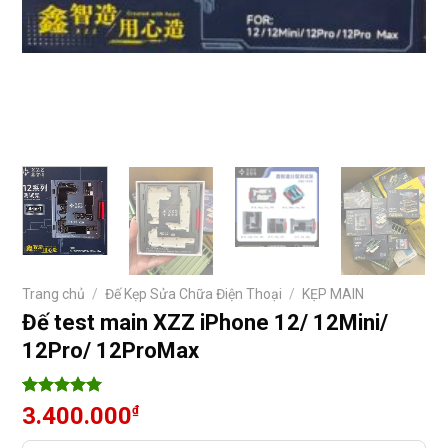
Trang chủ
/
Đế Kẹp Sửa Chữa Điện Thoại
/
KẸP MAIN
Đế test main XZZ iPhone 12/ 12Mini/
12Pro/ 12ProMax
5
9
trên 5
3.400.000
₫
dựa trên
đánh giá