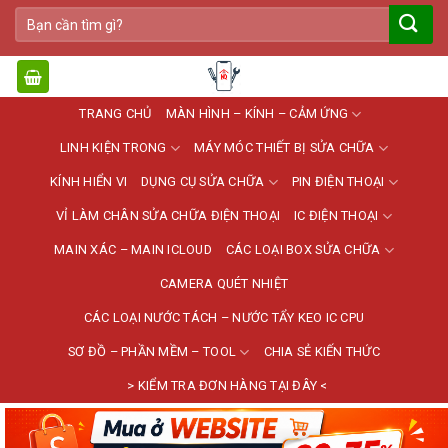
Bỏ
Tìm
qua
kiếm:
nội
dung
TRANG CHỦ
MÀN HÌNH – KÍNH – CẢM ỨNG
LINH KIỆN TRONG
MÁY MÓC THIẾT BỊ SỬA CHỮA
KÍNH HIỂN VI
DỤNG CỤ SỬA CHỮA
PIN ĐIỆN THOẠI
VỈ LÀM CHÂN SỬA CHỮA ĐIỆN THOẠI
IC ĐIỆN THOẠI
MAIN XÁC – MAIN ICLOUD
CÁC LOẠI BOX SỬA CHỮA
CAMERA QUÉT NHIỆT
CÁC LOẠI NƯỚC TÁCH – NƯỚC TẨY KEO IC CPU
SƠ ĐỒ – PHẦN MỀM – TOOL
CHIA SẺ KIẾN THỨC
> KIỂM TRA ĐƠN HÀNG TẠI ĐÂY <