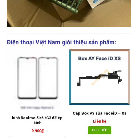
Điện thoại Việt Nam giới thiệu sản phẩm:
Cáp Box AY sửa FaceiD – Xs
kính Realme 5i/6i/C3 để ép
M
Liên hệ
kính
ĐỌC TIẾP
9.900
₫