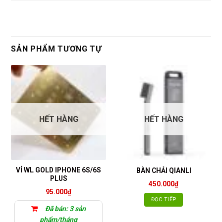
SẢN PHẨM TƯƠNG TỰ
HẾT HÀNG
HẾT HÀNG
VỈ WL GOLD IPHONE 6S/6S
BÀN CHẢI QIANLI
PLUS
450.000
₫
95.000
₫
ĐỌC TIẾP
Đã bán: 3 sản
phẩm/tháng