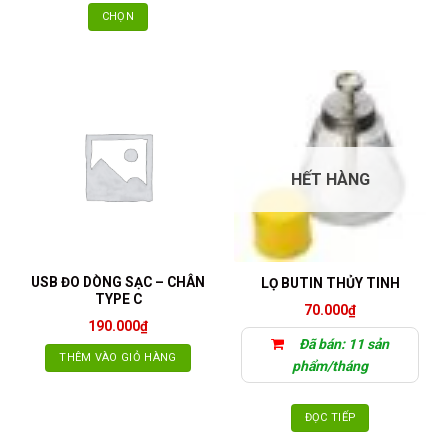
CHỌN
Sản
phẩm
này
có
nhiều
biến
thể.
HẾT HÀNG
Các
tùy
chọn
có
thể
USB ĐO DÒNG SẠC – CHÂN
LỌ BUTIN THỦY TINH
được
TYPE C
70.000
₫
chọn
190.000
₫
trên
Đã bán: 11 sản
trang
THÊM VÀO GIỎ HÀNG
phẩm/tháng
sản
phẩm
ĐỌC TIẾP