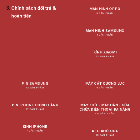
Chính sách đổi trả &
MÀN HÌNH OPPO
8 SẢN PHẨM
hoàn tiền
MÀN HÌNH SAMSUNG
4 SẢN PHẨM
KÍNH XIAOMI
25 SẢN PHẨM
PIN SAMSUNG
MÁY CẮT CƯỜNG LỰC
42 SẢN PHẨM
9 SẢN PHẨM
PIN IPHONE CHÍNH HÃNG
MÁY KHÒ - MÁY HÀN - SỬA
CHỮA ĐIỆN THOẠI ĐA NĂNG
27 SẢN PHẨM
445 SẢN PHẨM
KÍNH IPHONE
KEO KHÔ OCA
7 SẢN PHẨM
18 SẢN PHẨM