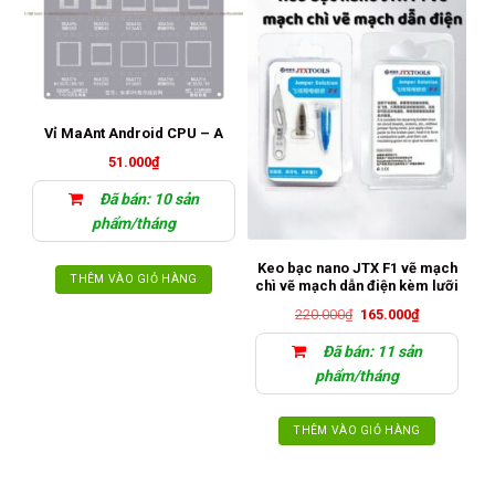
Vỉ MaAnt Android CPU – A
51.000
₫
Đã bán: 10 sản
phẩm/tháng
Keo bạc nano JTX F1 vẽ mạch
THÊM VÀO GIỎ HÀNG
chì vẽ mạch dẫn điện kèm lưỡi
Giá
Giá
220.000
₫
165.000
₫
gốc
hiện
là:
tại
Đã bán: 11 sản
220.000₫.
là:
165.000₫.
phẩm/tháng
THÊM VÀO GIỎ HÀNG