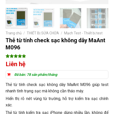
Trang chủ
/
THIẾT BỊ SỬA CHỮA
/
Mạch Test - Thiết bị test
Thẻ từ tính check sạc không dây MaAnt
M096
5
4
trên 5
Liên hệ
dựa trên
đánh giá
Đã bán: 78 sản phẩm/tháng
Thẻ từ tính check sạc không dây MaAnt M096 giúp test
nhanh tình trạng sạc mà không cần tháo máy.
Hiển thị rõ nét vùng từ trường, hỗ trợ kiểm tra sạc chính
xác.
Thẻ từ tính kiểm tra sạc iPhone dùng nhiều lần, không để