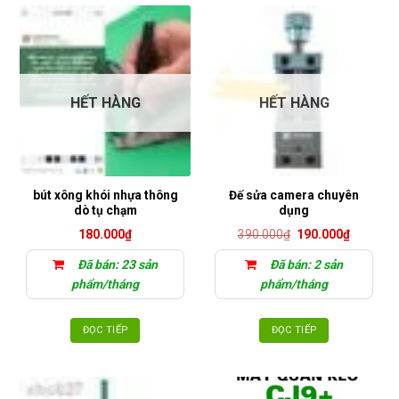
HẾT HÀNG
HẾT HÀNG
bút xông khói nhựa thông
Đế sửa camera chuyên
dò tụ chạm
dụng
Giá
Giá
180.000
₫
390.000
₫
190.000
₫
gốc
hiện
là:
tại
Đã bán: 23 sản
Đã bán: 2 sản
390.000₫.
là:
190.000₫
phẩm/tháng
phẩm/tháng
ĐỌC TIẾP
ĐỌC TIẾP