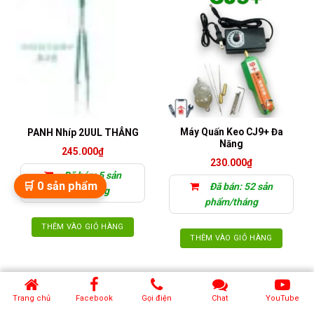
Máy Quấn Keo CJ9+ Đa
PANH Nhíp 2UUL THẲNG
Năng
245.000
₫
230.000
₫
Đã bán: 5 sản
🛒
0
sản phẩm
Đã bán: 52 sản
phẩm/tháng
phẩm/tháng
THÊM VÀO GIỎ HÀNG
THÊM VÀO GIỎ HÀNG
Trang chủ
Facebook
Gọi điện
Chat
YouTube