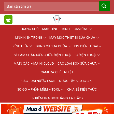
Bỏ
Tìm
qua
kiếm:
nội
dung
TRANG CHỦ
MÀN HÌNH – KÍNH – CẢM ỨNG
LINH KIỆN TRONG
MÁY MÓC THIẾT BỊ SỬA CHỮA
KÍNH HIỂN VI
DỤNG CỤ SỬA CHỮA
PIN ĐIỆN THOẠI
VỈ LÀM CHÂN SỬA CHỮA ĐIỆN THOẠI
IC ĐIỆN THOẠI
MAIN XÁC – MAIN ICLOUD
CÁC LOẠI BOX SỬA CHỮA
CAMERA QUÉT NHIỆT
CÁC LOẠI NƯỚC TÁCH – NƯỚC TẨY KEO IC CPU
SƠ ĐỒ – PHẦN MỀM – TOOL
CHIA SẺ KIẾN THỨC
> KIỂM TRA ĐƠN HÀNG TẠI ĐÂY <