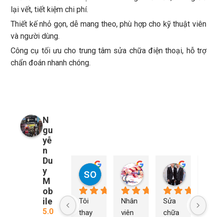
lại vết, tiết kiệm chi phí.
Thiết kế nhỏ gọn, dễ mang theo, phù hợp cho kỹ thuật viên
và người dùng.
Công cụ tối ưu cho trung tâm sửa chữa điện thoại, hỗ trợ
chẩn đoán nhanh chóng.
N
gu
yễ
n
Du
y
so young
My Nguyễn
Tu Nguy
2 năm trước
2 năm trước
2 năm trướ
M
ob
ile
Tôi 
Nhân 
Sửa 
Ng
5.0
thay 
viên 
chữa 
n Du