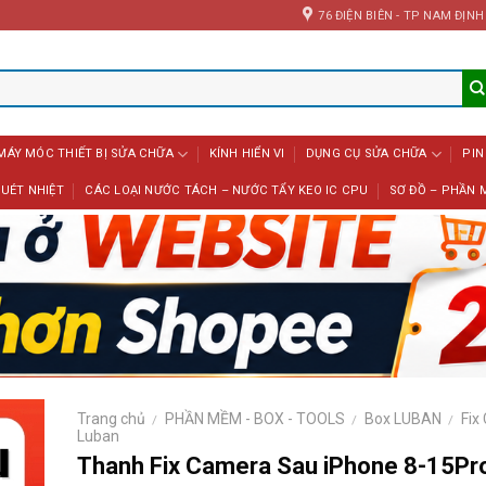
76 ĐIỆN BIÊN - TP NAM ĐỊNH
MÁY MÓC THIẾT BỊ SỬA CHỮA
KÍNH HIỂN VI
DỤNG CỤ SỬA CHỮA
PIN
UÉT NHIỆT
CÁC LOẠI NƯỚC TÁCH – NƯỚC TẨY KEO IC CPU
SƠ ĐỒ – PHẦN 
Trang chủ
PHẦN MỀM - BOX - TOOLS
Box LUBAN
Fix
/
/
/
Luban
Thanh Fix Camera Sau iPhone 8-15P