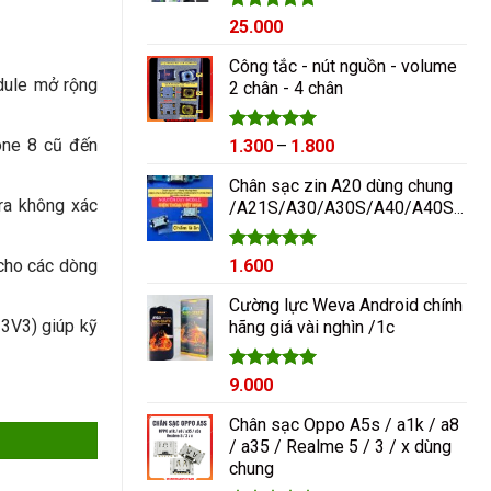
Được xếp
25.000
hạng
5.00
5 sao
Công tắc - nút nguồn - volume
ule mở rộng
2 chân - 4 chân
Được xếp
Khoảng
one 8 cũ đến
1.300
–
1.800
hạng
5.00
giá:
5 sao
Chân sạc zin A20 dùng chung
từ
era không xác
/A21S/A30/A30S/A40/A40S/A50/A60/A70/M10/M20
1.300₫
đến
1.800₫
Được xếp
1.600
cho các dòng
hạng
5.00
5 sao
Cường lực Weva Android chính
 3V3) giúp kỹ
hãng giá vài nghìn /1c
Được xếp
9.000
hạng
5.00
5 sao
Chân sạc Oppo A5s / a1k / a8
/ a35 / Realme 5 / 3 / x dùng
chung