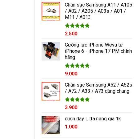
5 sao
Chân sạc Samsung A11 / A105
/ A02 / A205 / A03s / A01 /
M11 / A013
Được xếp
2.500
hạng
5.00
5 sao
Cường lực iPhone Weva từ
iPhone 6 - iPhone 17 PM chính
hãng
Được xếp
9.000
hạng
5.00
5 sao
Chân sạc Samsung A52 / A52s
/ A72 / A33 / A73 dùng chung
Được xếp
3.900
hạng
5.00
5 sao
cuộn dây L đa năng giá 1k
1.000