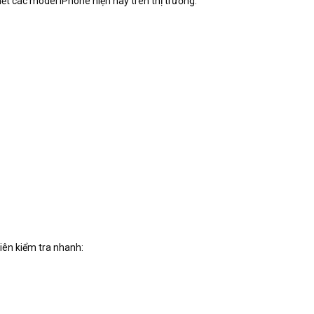
t các model iPhone hiện nay trên thị trường:
iên kiểm tra nhanh: