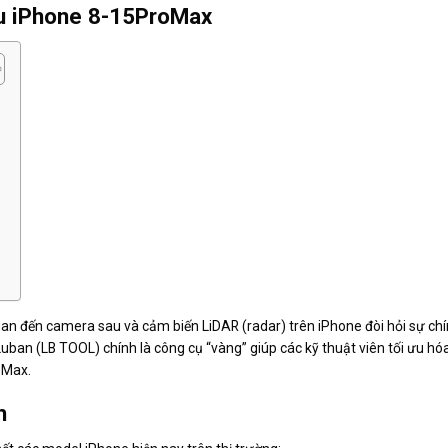
au iPhone 8-15ProMax
 quan đến camera sau và cảm biến LiDAR (radar) trên iPhone đòi hỏi sự chí
Luban (LB TOOL) chính là công cụ “vàng” giúp các kỹ thuật viên tối ưu hó
 Max.
h