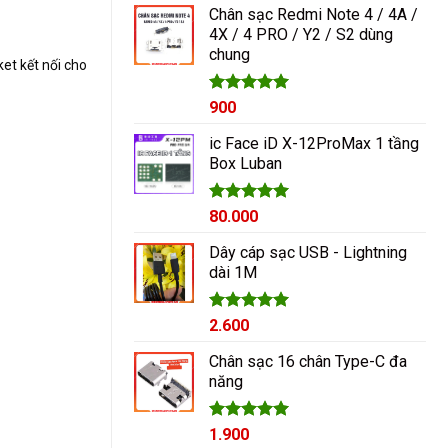
Chân sạc Redmi Note 4 / 4A /
4X / 4 PRO / Y2 / S2 dùng
chung
et kết nối cho
Được xếp
900
hạng
5.00
5 sao
ic Face iD X-12ProMax 1 tầng
Box Luban
Được xếp
80.000
hạng
5.00
5 sao
Dây cáp sạc USB - Lightning
dài 1M
Được xếp
2.600
hạng
5.00
5 sao
Chân sạc 16 chân Type-C đa
năng
Được xếp
1.900