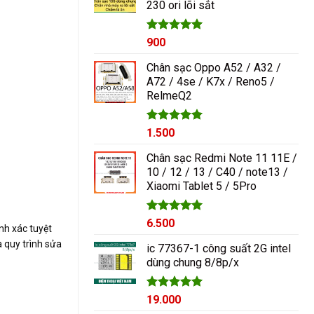
230 ori lõi sắt
1.000₫.
Được xếp
900
hạng
5.00
5 sao
Chân sạc Oppo A52 / A32 /
A72 / 4se / K7x / Reno5 /
RelmeQ2
Được xếp
1.500
hạng
5.00
5 sao
Chân sạc Redmi Note 11 11E /
10 / 12 / 13 / C40 / note13 /
Xiaomi Tablet 5 / 5Pro
Được xếp
6.500
nh xác tuyệt
hạng
5.00
a quy trình sửa
5 sao
ic 77367-1 công suất 2G intel
dùng chung 8/8p/x
Được xếp
19.000
hạng
5.00