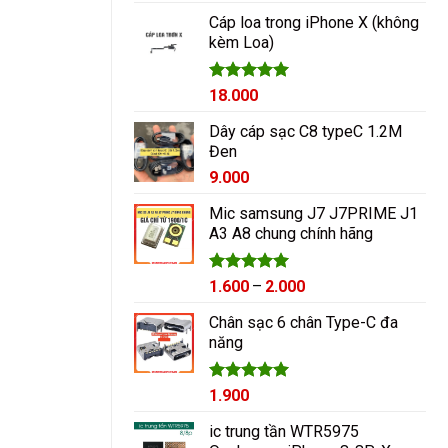
hạng
5.00
5 sao
Cáp loa trong iPhone X (không
kèm Loa)
Được xếp
18.000
hạng
5.00
5 sao
Dây cáp sạc C8 typeC 1.2M
Đen
9.000
Mic samsung J7 J7PRIME J1
A3 A8 chung chính hãng
Được xếp
Khoảng
1.600
–
2.000
hạng
5.00
giá:
5 sao
Chân sạc 6 chân Type-C đa
từ
năng
1.600₫
đến
2.000₫
Được xếp
1.900
hạng
5.00
5 sao
ic trung tần WTR5975