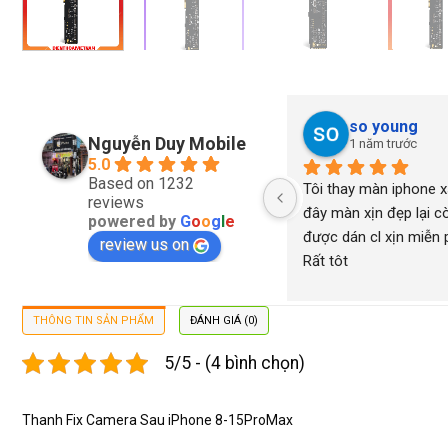
so young
Nguyễn Duy Mobile
1 năm trước
5.0
Based on 1232
Tôi thay màn iphone xs
reviews
đây màn xịn đẹp lại cò
powered by
G
o
o
g
l
e
được dán cl xịn miễn ph
review us on
Rất tôt
THÔNG TIN SẢN PHẨM
ĐÁNH GIÁ (0)
5/5 - (4 bình chọn)
Thanh Fix Camera Sau iPhone 8-15ProMax