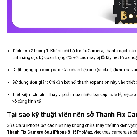
Tích hợp 2 trong 1:
Không chỉ hỗ trợ fix Camera, thanh mạch này 
tính năng cực kỳ quan trọng đối với các máy bị lỗi lấy nét từ xa hoặ
Chất lượng gia công cao:
Các chân tiếp xúc (socket) được mạ và
Sử dụng đơn giản:
Chỉ cần kết nối thanh expansion này vào thiết bị
Tiết kiệm chi phí:
Thay vì phải mua nhiều loại cáp fix lẻ tẻ, việc s
vô cùng kinh tế.
Tại sao kỹ thuật viên nên sở Thanh Fix 
Sửa chữa iPhone đời cao hiện nay không chỉ là thay thế linh kiện vật
Thanh Fix Camera Sau iPhone 8-15ProMax
, việc thay camera sẽ 