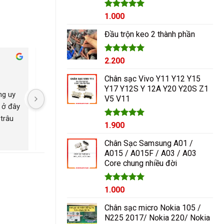
Được xếp
1.000
hạng
5.00
5 sao
Đầu trộn keo 2 thành phần
Được xếp
2.200
Cham Ha
hạng
5.00
2 năm trước
2 năm trước
5 sao
Chân sạc Vivo Y11 Y12 Y15
Y17 Y12S Y 12A Y20 Y20S Z1
g uy 
Nguyễn Duy sửa chữa rất 
Có con máy 8pl nát b
V5 V11
 ở đây 
tốt giá hợp lí rẻ so với mặt 
kính mang qua nguyễ
trâu 
bằng chung. Uy tín
ép lại kính là đẹp nh
Được xếp
1.900
ngayyy. Đẹp lắm
hạng
5.00
5 sao
Chân Sạc Samsung A01 /
A015 / A015F / A03 / A03
Core chung nhiều đời
Giá
Được xếp
Giá
1.000
hạng
5.00
gốc
hiện
5 sao
Chân sạc micro Nokia 105 /
là:
tại
N225 2017/ Nokia 220/ Nokia
1.200₫.
là: