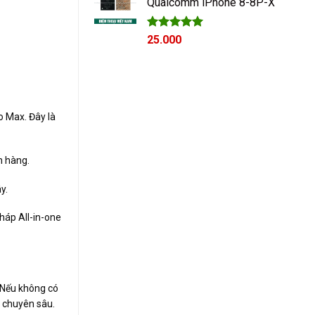
Qualcomm iPhone 8-8P-X
Giá
Được xếp
Giá
25.000
hạng
5.00
gốc
hiện
5 sao
là:
tại
28.000₫.
là:
25.000₫.
o Max. Đây là
h hàng.
y.
háp All-in-one
. Nếu không có
t chuyên sâu.