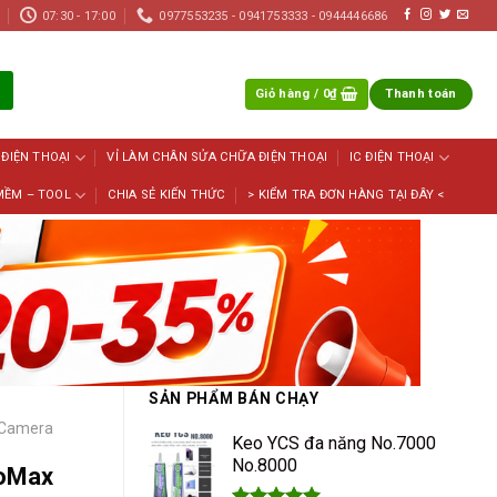
07:30 - 17:00
0977553235 - 0941753333 - 0944446686
Giỏ hàng /
0
₫
Thanh toán
 ĐIỆN THOẠI
VỈ LÀM CHÂN SỬA CHỮA ĐIỆN THOẠI
IC ĐIỆN THOẠI
MỀM – TOOL
CHIA SẺ KIẾN THỨC
> KIỂM TRA ĐƠN HÀNG TẠI ĐÂY <
SẢN PHẨM BÁN CHẠY
 Camera
Keo YCS đa năng No.7000
No.8000
roMax