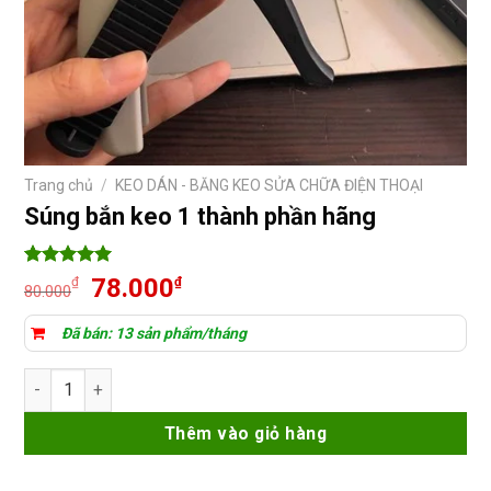
Trang chủ
/
KEO DÁN - BĂNG KEO SỬA CHỮA ĐIỆN THOẠI
Súng bắn keo 1 thành phần hãng
5
1
trên 5
Giá
Giá
78.000
₫
₫
80.000
dựa trên
gốc
hiện
đánh giá
là:
tại
Đã bán: 13 sản phẩm/tháng
80.000₫.
là:
Súng bắn keo 1 thành phần hãng số lượng
78.000₫.
Thêm vào giỏ hàng