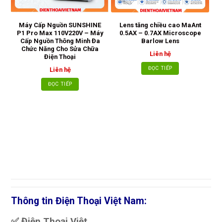
Máy Cấp Nguồn SUNSHINE
Lens tăng chiều cao MaAnt
Dâ
P1 Pro Max 110V220V – Máy
0.5AX – 0.7AX Microscope
L
Cấp Nguồn Thông Minh Đa
Barlow Lens
Chức Năng Cho Sửa Chữa
Liên hệ
Điện Thoại
ĐỌC TIẾP
Liên hệ
ĐỌC TIẾP
Thông tin Điện Thoại Việt Nam:
✅ Điện Thoại Việt