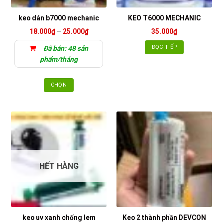
keo dán b7000 mechanic
KEO T6000 MECHANIC
Khoảng
18.000
₫
–
25.000
₫
35.000
₫
giá:
từ
ĐỌC TIẾP
Đã bán: 48 sản
18.000₫
đến
phẩm/tháng
25.000₫
CHỌN
Sản
phẩm
này
có
nhiều
biến
thể.
HẾT HÀNG
Các
tùy
chọn
có
thể
keo uv xanh chống lem
Keo 2 thành phần DEVCON
được