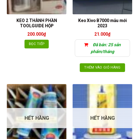
KEO 2 THÀNH PHẦN
Keo Xivo B7000 mẫu mới
TOOLGUIDE HỘP
2023
200.000
₫
21.000
₫
ĐỌC TIẾP
Đã bán: 25 sản
phẩm/tháng
THÊM VÀO GIỎ HÀNG
HẾT HÀNG
HẾT HÀNG