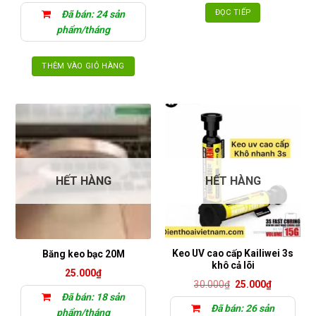
trên
là:
tại
ĐỌC TIẾP
Đã bán: 24 sản
30.000₫.
là:
trang
25.000₫.
phẩm/tháng
sản
phẩm
THÊM VÀO GIỎ HÀNG
HẾT HÀNG
HẾT HÀNG
Keo UV cao cấp Kailiwei 3s
Băng keo bạc 20M
khô cả lõi
25.000
₫
Giá
Giá
30.000
₫
25.000
₫
gốc
hiện
Đã bán: 18 sản
là:
tại
Đã bán: 26 sản
30.000₫.
là:
phẩm/tháng