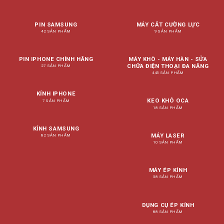
PIN SAMSUNG
MÁY CẮT CƯỜNG LỰC
42 SẢN PHẨM
9 SẢN PHẨM
PIN IPHONE CHÍNH HÃNG
MÁY KHÒ - MÁY HÀN - SỬA
CHỮA ĐIỆN THOẠI ĐA NĂNG
27 SẢN PHẨM
445 SẢN PHẨM
KÍNH IPHONE
KEO KHÔ OCA
7 SẢN PHẨM
18 SẢN PHẨM
KÍNH SAMSUNG
MÁY LASER
82 SẢN PHẨM
10 SẢN PHẨM
MÁY ÉP KÍNH
58 SẢN PHẨM
DỤNG CỤ ÉP KÍNH
88 SẢN PHẨM