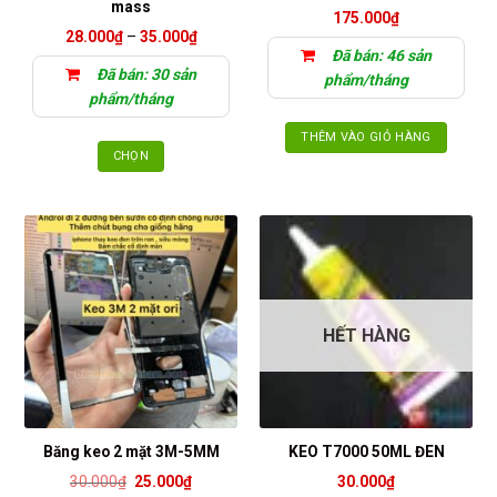
mass
175.000
₫
chọn
Khoảng
28.000
₫
–
35.000
₫
trên
giá:
Đã bán: 46 sản
từ
trang
Đã bán: 30 sản
28.000₫
phẩm/tháng
sản
đến
phẩm/tháng
35.000₫
phẩm
THÊM VÀO GIỎ HÀNG
CHỌN
Sản
phẩm
này
có
nhiều
biến
thể.
HẾT HÀNG
Các
tùy
chọn
có
thể
Băng keo 2 mặt 3M-5MM
KEO T7000 50ML ĐEN
được
Giá
Giá
30.000
₫
25.000
₫
30.000
₫
chọn
gốc
hiện