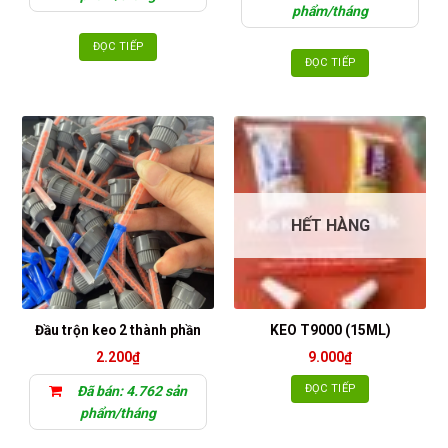
25.000₫.
phẩm/tháng
ĐỌC TIẾP
ĐỌC TIẾP
HẾT HÀNG
Đầu trộn keo 2 thành phần
KEO T9000 (15ML)
2.200
₫
9.000
₫
ĐỌC TIẾP
Đã bán: 4.762 sản
phẩm/tháng