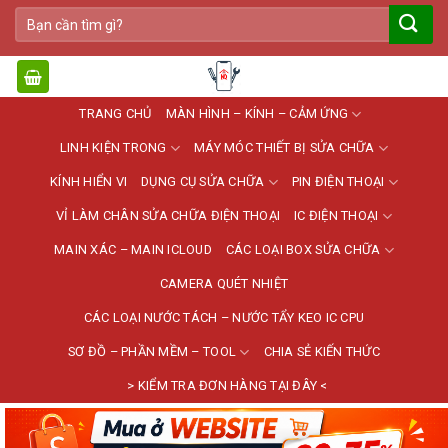
Bỏ
Tìm
qua
kiếm:
nội
dung
TRANG CHỦ
MÀN HÌNH – KÍNH – CẢM ỨNG
LINH KIỆN TRONG
MÁY MÓC THIẾT BỊ SỬA CHỮA
KÍNH HIỂN VI
DỤNG CỤ SỬA CHỮA
PIN ĐIỆN THOẠI
VỈ LÀM CHÂN SỬA CHỮA ĐIỆN THOẠI
IC ĐIỆN THOẠI
MAIN XÁC – MAIN ICLOUD
CÁC LOẠI BOX SỬA CHỮA
CAMERA QUÉT NHIỆT
CÁC LOẠI NƯỚC TÁCH – NƯỚC TẨY KEO IC CPU
SƠ ĐỒ – PHẦN MỀM – TOOL
CHIA SẺ KIẾN THỨC
> KIỂM TRA ĐƠN HÀNG TẠI ĐÂY <