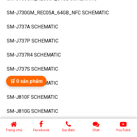
SM-J730GM_REC05A_64GB_NFC SCHEMATIC
SM-J737A SCHEMATIC
SM-J737P SCHEMATIC
SM-J737R4 SCHEMATIC
SM-J737S SCHEMATIC
🛒
0
sản phẩm
SM-J737V SCHEMATIC
SM-J810F SCHEMATIC
SM-J810G SCHEMATIC
SM-J810GF SCHEMATIC
Trang chủ
Facebook
Gọi điện
Chat
YouTube