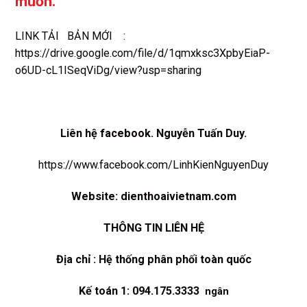
muốn.
LINK TẢI BẢN MỚI :
https://drive.google.com/file/d/1qmxksc3XpbyEiaP-
o6UD-cL1ISeqViDg/view?usp=sharing
Liên hệ
facebook
. Nguyễn Tuấn Duy.
https://www.facebook.com/LinhKienNguyenDuy
Website:
dienthoaivietnam.com
THÔNG TIN LIÊN HỆ
Địa chỉ : Hệ thống phân phối toàn quốc
Kế toán 1: 094.175.3333
ngân