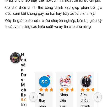
iPad, cho phép thay thế mô-đun linh hoạt để tối ưu chi phí.
Cơ chế điều chỉnh thủ công chính xác giúp phân bổ lực
đều, cam kết không gây hư hại hay trầy xước thân máy.
Đây là giải pháp sửa chữa chuyên nghiệp, bền bỉ, giúp kỹ
thuật viên nâng cao hiệu suất và uy tín cho cửa hàng.
N
gu
yễ
n
Du
y
so young
My Nguyễn
Tu Nguy
1 năm trước
1 năm trước
1 năm trướ
M
ob
ile
Tôi 
Nhân 
Sửa 
Ng
5.0
thay 
viên 
chữa 
n Du
Based
màn 
siêu 
nhanh 
sửa