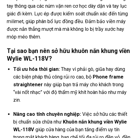
tay thông qua các núm vặn ren cơ học dày dặn và tay lục
giác đi kèm. Lực ép được kiểm soát chuẩn xác đến từng
milimet, giúp phân bổ lực đồng đều. Đảm bảo viền máy
được nắn thẳng mượt mà mà không lo bị trầy xước hay
móp méo thêm.
Tại sao bạn nên sở hữu khuôn nắn khung viền
Wylie WL-118V?
Tối ưu hóa thời gian:
Thay vì phải gò, giũa hay dùng
các biện pháp thủ công rủi ro cao, bộ
Phone frame
straightener
này giúp bạn trả máy cho khách trong
“vài nốt nhạc” với độ thẩm mỹ khít hoàn hảo như máy
zin.
Nâng cao tính chuyên nghiệp:
Việc sở hữu các thiết
bị chuẩn sửa chữa như
Khuôn nắn khung viền Wylie
WL-118V
giúp cửa hàng của bạn tăng điểm uy tín
trong mắt khách hàng, hạn chế tối đa rủi ro đền vỏ, đền