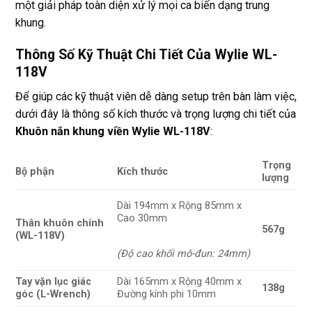
một giải pháp toàn diện xử lý mọi ca biến dạng trung
khung.
Thông Số Kỹ Thuật Chi Tiết Của Wylie WL-
118V
Để giúp các kỹ thuật viên dễ dàng setup trên bàn làm việc,
dưới đây là thông số kích thước và trọng lượng chi tiết của
Khuôn nắn khung viền Wylie WL-118V
:
Trọng
Bộ phận
Kích thước
lượng
Dài 194mm
x
Rộng 85mm
x
Cao 30mm
Thân khuôn chính
567g
(WL-118V)
(Độ cao khối mô-đun: 24mm)
Tay vặn lục giác
Dài 165mm x Rộng 40mm x
138g
góc (L-Wrench)
Đường kính phi 10mm