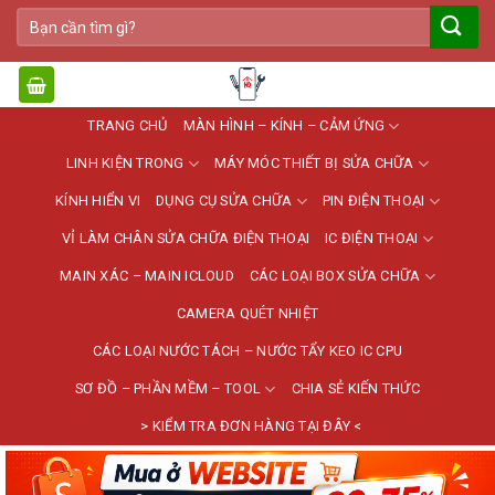
Bỏ
Tìm
qua
kiếm:
nội
dung
TRANG CHỦ
MÀN HÌNH – KÍNH – CẢM ỨNG
LINH KIỆN TRONG
MÁY MÓC THIẾT BỊ SỬA CHỮA
KÍNH HIỂN VI
DỤNG CỤ SỬA CHỮA
PIN ĐIỆN THOẠI
VỈ LÀM CHÂN SỬA CHỮA ĐIỆN THOẠI
IC ĐIỆN THOẠI
MAIN XÁC – MAIN ICLOUD
CÁC LOẠI BOX SỬA CHỮA
CAMERA QUÉT NHIỆT
CÁC LOẠI NƯỚC TÁCH – NƯỚC TẨY KEO IC CPU
SƠ ĐỒ – PHẦN MỀM – TOOL
CHIA SẺ KIẾN THỨC
> KIỂM TRA ĐƠN HÀNG TẠI ĐÂY <