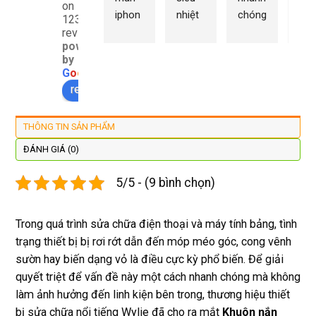
on
iphon
nhiệt 
chóng 
chữ
1232
e xs ở 
tình 
uy tín 
rất 
reviews
powered
đây 
thợ 
mình 
giá 
by
màn 
làm 
thay 
hợp 
G
o
o
g
l
e
xịn 
lại 
pin 
rẻ s
review us on
đẹp 
nhanh 
xsm ở 
với 
lại 
tôi sẽ 
đây 
mặt
THÔNG TIN SẢN PHẨM
còn 
quay 
giá cả 
bằn
được 
lại
hợp lí 
chu
ĐÁNH GIÁ (0)
dán cl 
pin 
. Uy 
5/5 - (9 bình chọn)
xịn 
dùng 
tín
miễn 
trâu 
phí. 
bền
Trong quá trình sửa chữa điện thoại và máy tính bảng, tình
Rất 
trạng thiết bị bị rơi rớt dẫn đến móp méo góc, cong vênh
tôt
sườn hay biến dạng vỏ là điều cực kỳ phổ biến. Để giải
quyết triệt để vấn đề này một cách nhanh chóng mà không
làm ảnh hưởng đến linh kiện bên trong, thương hiệu thiết
bị sửa chữa nổi tiếng Wylie đã cho ra mắt
Khuôn nắn