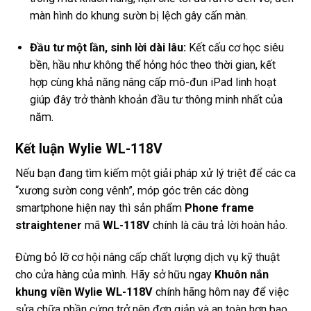
màn hình do khung sườn bị lệch gây cấn màn.
Đầu tư một lần, sinh lời dài lâu:
Kết cấu cơ học siêu
bền, hầu như không thể hỏng hóc theo thời gian, kết
hợp cùng khả năng nâng cấp mô-đun iPad linh hoạt
giúp đây trở thành khoản đầu tư thông minh nhất của
năm.
Kết luận Wylie WL-118V
Nếu bạn đang tìm kiếm một giải pháp xử lý triệt để các ca
“xương sườn cong vênh”, móp góc trên các dòng
smartphone hiện nay thì sản phẩm
Phone frame
straightener
mã
WL-118V
chính là câu trả lời hoàn hảo.
Đừng bỏ lỡ cơ hội nâng cấp chất lượng dịch vụ kỹ thuật
cho cửa hàng của mình. Hãy sở hữu ngay
Khuôn nắn
khung viền Wylie WL-118V
chính hãng hôm nay để việc
sửa chữa phần cứng trở nên đơn giản và an toàn hơn bao