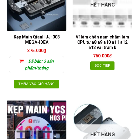
HẾT HÀNG
Kẹp Main Qianli JJ-003
Vỉ làm chân nam châm làm
MEGA-IDEA
CPU từ a8 a9 a10 a11 a12
a13 vài trăm k
375.000
₫
760.000
₫
Đã bán: 3 sản
ĐỌC TIẾP
phẩm/tháng
THÊM VÀO GIỎ HÀNG
HẾT HÀNG