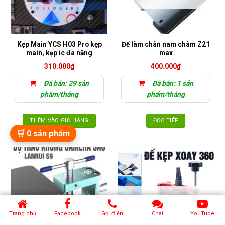
Kẹp Main YCS H03 Pro kẹp
Đế làm chân nam châm Z21
main, kẹp ic đa năng
max
310.000
₫
400.000
₫
Đã bán: 29 sản
Đã bán: 1 sản
phẩm/tháng
phẩm/tháng
THÊM VÀO GIỎ HÀNG
ĐỌC TIẾP
🛒
0
sản phẩm
HẾT HÀNG
Trang chủ
Facebook
Gọi điện
Chat
YouTube