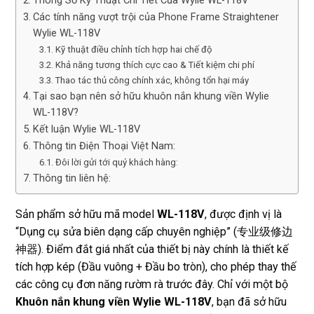
Thông Số Kỹ Thuật Chi Tiết Của Wylie WL-118V
Các tính năng vượt trội của Phone Frame Straightener
Wylie WL-118V
Kỹ thuật điều chỉnh tích hợp hai chế độ
Khả năng tương thích cực cao & Tiết kiệm chi phí
Thao tác thủ công chính xác, không tổn hại máy
Tại sao bạn nên sở hữu khuôn nắn khung viền Wylie
WL-118V?
Kết luận Wylie WL-118V
Thông tin Điện Thoại Việt Nam:
Đôi lời gửi tới quý khách hàng:
Thông tin liên hệ:
Sản phẩm sở hữu mã model
WL-118V
, được định vị là
“Dụng cụ sửa biên dạng cấp chuyên nghiệp” (专业级修边
神器). Điểm đắt giá nhất của thiết bị này chính là thiết kế
tích hợp kép (Đầu vuông + Đầu bo tròn), cho phép thay thế
các công cụ đơn năng rườm rà trước đây. Chỉ với một bộ
Khuôn nắn khung viền Wylie WL-118V
, bạn đã sở hữu