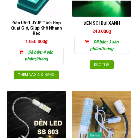
Đèn UV-1 UYUE Tích Hợp
ĐÈN SOI BỤI XANH
Quạt Gió, Giúp Khô Nhanh
240.000
₫
Keo
1.050.000
₫
Đã bán: 3 sản
phẩm/tháng
Đã bán: 4 sản
phẩm/tháng
ĐỌC TIẾP
THÊM VÀO GIỎ HÀNG