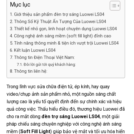
Mục lục
Giới thiệu sản phẩm đèn trợ sáng Luowei LS04
Thông Số Kỹ Thuật Ấn Tượng Của Luowei LS04
Thiết kế nhỏ gọn, linh hoạt chuyên dụng Luowei LS04
Công nghệ ánh sáng mềm (soft fill light) đỉnh cao
Tính năng thông minh & tiện ích vượt trội Luowei LS04
Kết luận Luowei LS04
Thông tin Điện Thoại Việt Nam:
Đôi lời gửi tới quý khách hàng:
Thông tin liên hệ:
Trong lĩnh vực sửa chữa điện tử, ép kính, hay quay
video/chụp ảnh sản phẩm nhỏ, một nguồn sáng chất
lượng cao là yếu tố quyết định đến sự chính xác và hiệu
quả công việc. Thấu hiểu điều đó, thương hiệu Luowei đã
cho ra mắt dòng
đèn trợ sáng Luowei LS04
, một giải
pháp chiếu sáng chuyên nghiệp với công nghệ ánh sáng
mềm (
Soft Fill Light
) giúp bảo vệ mắt và tối ưu hóa hiển