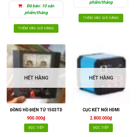
phẩm/tháng
Đã bán: 10 sản
phẩm/tháng
THÊM VÀO GIỎ HÀNG
THÊM VÀO GIỎ HÀNG
HẾT HÀNG
HẾT HÀNG
ĐỒNG HỒ ĐIỆN TỬ 1503TD
CỤC KẾT NỐI HDMI
900.000
₫
2.800.000
₫
ĐỌC TIẾP
ĐỌC TIẾP