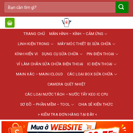
Bỏ
Tìm
qua
kiếm:
nội
dung
TRANG CHỦ
MÀN HÌNH – KÍNH – CẢM ỨNG
LINH KIỆN TRONG
MÁY MÓC THIẾT BỊ SỬA CHỮA
KÍNH HIỂN VI
DỤNG CỤ SỬA CHỮA
PIN ĐIỆN THOẠI
VỈ LÀM CHÂN SỬA CHỮA ĐIỆN THOẠI
IC ĐIỆN THOẠI
MAIN XÁC – MAIN ICLOUD
CÁC LOẠI BOX SỬA CHỮA
CAMERA QUÉT NHIỆT
CÁC LOẠI NƯỚC TÁCH – NƯỚC TẨY KEO IC CPU
SƠ ĐỒ – PHẦN MỀM – TOOL
CHIA SẺ KIẾN THỨC
> KIỂM TRA ĐƠN HÀNG TẠI ĐÂY <