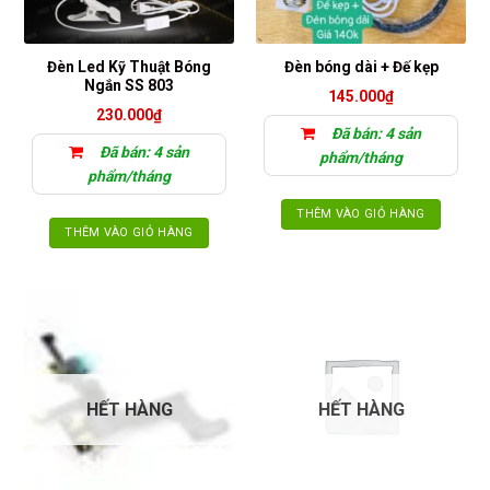
Đèn Led Kỹ Thuật Bóng
Đèn bóng dài + Đế kẹp
Ngắn SS 803
145.000
₫
230.000
₫
Đã bán: 4 sản
Đã bán: 4 sản
phẩm/tháng
phẩm/tháng
THÊM VÀO GIỎ HÀNG
THÊM VÀO GIỎ HÀNG
HẾT HÀNG
HẾT HÀNG