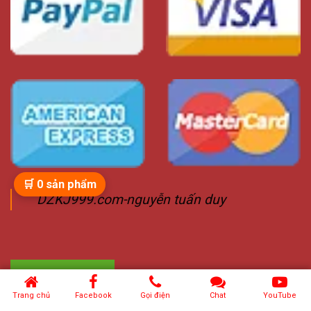
🛒
0
sản phẩm
DZKJ999.com-nguyễn tuấn duy
Trang chủ
Facebook
Gọi điện
Chat
YouTube