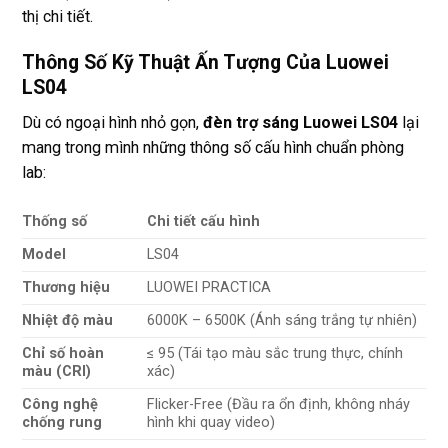
thị chi tiết.
Thông Số Kỹ Thuật Ấn Tượng Của Luowei
LS04
Dù có ngoại hình nhỏ gọn,
đèn trợ sáng Luowei LS04
lại
mang trong mình những thông số cấu hình chuẩn phòng
lab:
Thống số
Chi tiết cấu hình
Model
LS04
Thương hiệu
LUOWEI PRACTICA
Nhiệt độ màu
6000K – 6500K (Ánh sáng trắng tự nhiên)
Chỉ số hoàn
≤ 95 (Tái tạo màu sắc trung thực, chính
màu (CRI)
xác)
Công nghệ
Flicker-Free (Đầu ra ổn định, không nháy
chống rung
hình khi quay video)