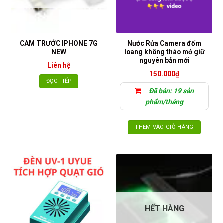
CAM TRƯỚC IPHONE 7G
Nước Rửa Camera đốm
NEW
loang không tháo mở giữ
nguyên bản mới
Liên hệ
150.000
₫
ĐỌC TIẾP
Đã bán: 19 sản
phẩm/tháng
THÊM VÀO GIỎ HÀNG
HẾT HÀNG