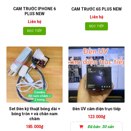
CAM TRƯỚC IPHONE 6
CAM TRƯỚC 6S PLUS NEW
PLUS NEW
Liên hệ
Liên hệ
ĐỌC TIẾP
ĐỌC TIẾP
Set Đèn kỹ thuật bóng dài +
Đèn UV cắm điện trực tiếp
bóng tròn + và chân nam
123.000
₫
châm
185.000
₫
Đã bán: 30 sản