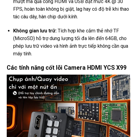
mượt mà qua cổng HDMI và USB đạt mức 4K @ 30
FPS, hoàn toàn không bị giật, lag hay có độ trễ khi thao
tác câu dây, hàn chip dưới kính.
Không gian lưu trữ:
Tích hợp khe cắm thẻ nhớ TF
(MicroSD) hỗ trợ dung lượng tối đa lên đến 64GB, cho
phép lưu trữ video và hình ảnh trực tiếp không cần qua
máy tính.
Các tính năng cốt lõi Camera HDMI YCS X99