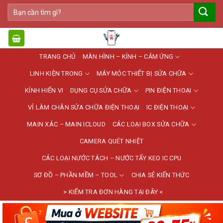
Bỏ
Tìm
qua
kiếm:
nội
dung
TRANG CHỦ
MÀN HÌNH – KÍNH – CẢM ỨNG
LINH KIỆN TRONG
MÁY MÓC THIẾT BỊ SỬA CHỮA
KÍNH HIỂN VI
DỤNG CỤ SỬA CHỮA
PIN ĐIỆN THOẠI
VỈ LÀM CHÂN SỬA CHỮA ĐIỆN THOẠI
IC ĐIỆN THOẠI
MAIN XÁC – MAIN ICLOUD
CÁC LOẠI BOX SỬA CHỮA
CAMERA QUÉT NHIỆT
CÁC LOẠI NƯỚC TÁCH – NƯỚC TẨY KEO IC CPU
SƠ ĐỒ – PHẦN MỀM – TOOL
CHIA SẺ KIẾN THỨC
> KIỂM TRA ĐƠN HÀNG TẠI ĐÂY <