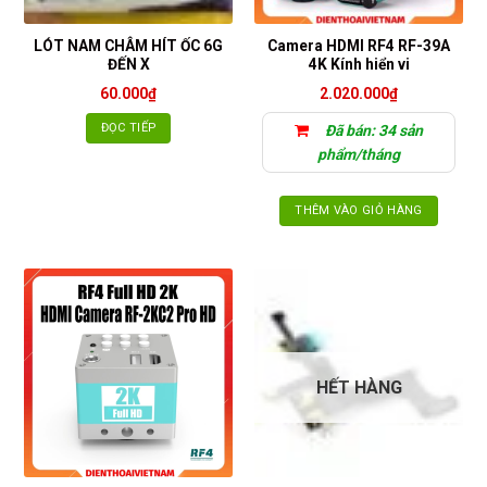
LÓT NAM CHÂM HÍT ỐC 6G
Camera HDMI RF4 RF-39A
ĐẾN X
4K Kính hiển vi
60.000
₫
2.020.000
₫
ĐỌC TIẾP
Đã bán: 34 sản
phẩm/tháng
THÊM VÀO GIỎ HÀNG
HẾT HÀNG