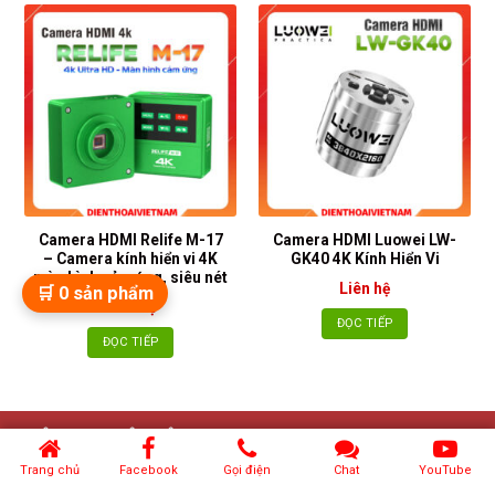
Camera HDMI Relife M-17
Camera HDMI Luowei LW-
– Camera kính hiển vi 4K
GK40 4K Kính Hiển Vi
màn hình cảm ứng, siêu nét
Liên hệ
🛒
0
sản phẩm
Liên hệ
ĐỌC TIẾP
ĐỌC TIẾP
THÔNG TIN LIÊN HỆ
Trang chủ
Facebook
Gọi điện
Chat
YouTube
Địa chỉ : Hệ thống phân phối toàn quốc