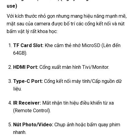
use)
Với kích thước nhỏ gọn nhưng mang hiệu năng mạnh mẽ,
mặt sau của camera được bố trí các cổng kết nối và nút
bấm vật lý rất khoa học:
TF Card Slot:
Khe cắm thẻ nhớ MicroSD (Lên đến
64GB).
HDMI Port:
Cổng xuất màn hình Tivi/Monitor.
Type-C Port:
Cổng kết nối máy tính/Cấp nguồn dữ
liệu.
IR Receiver:
Mắt nhận tín hiệu điều khiển từ xa
(Remote Control).
Nút Photo/Video:
Chụp ảnh hoặc bấm quay phim
nhanh.