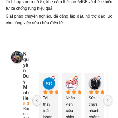
Tích hợp zoom số 5x, khe cắm thẻ nhớ 64GB và điều khiển
từ xa chống rung hiệu quả.
Giải pháp chuyên nghiệp, dễ dàng lắp đặt, hỗ trợ đắc lực
cho công việc sửa chữa điện tử.
N
gu
yễ
n
Du
y
so young
My Nguyễn
Tu Nguy
2 năm trước
2 năm trước
2 năm trướ
M
ob
ile
Tôi 
Nhân 
Sửa 
Ng
5.0
thay 
viên 
chữa 
n Du
Based
màn 
siêu 
nhanh 
sửa
on
iphon
nhiệt 
chóng 
chữ