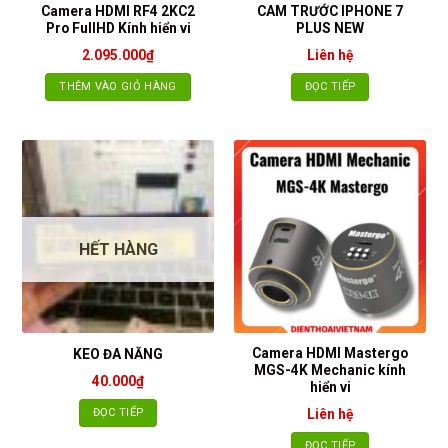
Camera HDMI RF4 2KC2
CAM TRƯỚC IPHONE 7
Pro FullHD Kính hiển vi
PLUS NEW
2.095.000
₫
Liên hệ
THÊM VÀO GIỎ HÀNG
ĐỌC TIẾP
HẾT HÀNG
Camera HDMI Mastergo
KEO ĐA NĂNG
MGS-4K Mechanic kính
40.000
₫
hiển vi
ĐỌC TIẾP
Liên hệ
ĐỌC TIẾP