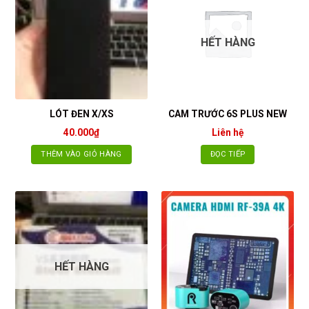
HẾT HÀNG
LÓT ĐEN X/XS
CAM TRƯỚC 6S PLUS NEW
40.000
₫
Liên hệ
THÊM VÀO GIỎ HÀNG
ĐỌC TIẾP
HẾT HÀNG