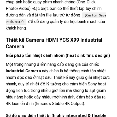
chụp ảnh hoặc quay phim nhanh chóng (One-Click
Photo/Video). Đặc biệt, bạn có thể thiết lập tùy chỉnh
đường dẫn và đặt tên file lưu trữ tự động
{Custom Save
để dễ dàng quản lý dữ liệu banh mạch của
Path/Name}
khách hàng.
Thiết kế Camera HDMI YCS X99 Industrial
Camera
Giải pháp tản nhiệt cánh nhôm (heat sink fins design)
Một trong những điểm nâng cấp đáng giá của chiếc
Industrial Camera
này chính là hệ thống cánh tản nhiệt
nhôm độc đáo ở mặt sau. Thiết kế này giúp giải nhiệt cực
nhanh, duy trì nhiệt độ lý tưởng cho cảm biến Sony hoạt
động liên tục trong nhiều giờ liền mà không lo sụt giảm
hiệu năng hoặc gây nhiễu mờ hình ảnh, đảm bảo đầu ra
4K luôn ổn định (Ensures Stable 4K Output).
Sơ đồ giao diện thiết bị (highly integrated & flexible