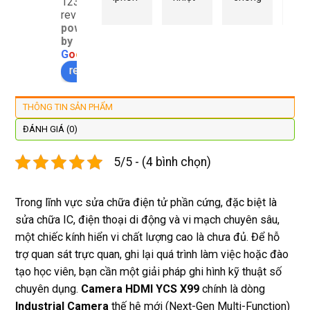
1232
e xs ở 
tình 
uy tín 
rất 
reviews
powered
đây 
thợ 
mình 
giá 
by
màn 
làm 
thay 
hợp 
G
o
o
g
l
e
xịn 
lại 
pin 
rẻ s
review us on
đẹp 
nhanh 
xsm ở 
với 
lại 
tôi sẽ 
đây 
mặt
THÔNG TIN SẢN PHẨM
còn 
quay 
giá cả 
bằn
được 
lại
hợp lí 
chu
ĐÁNH GIÁ (0)
dán cl 
pin 
. Uy 
5/5 - (4 bình chọn)
xịn 
dùng 
tín
miễn 
trâu 
phí. 
bền
Trong lĩnh vực sửa chữa điện tử phần cứng, đặc biệt là
Rất 
sửa chữa IC, điện thoại di động và vi mạch chuyên sâu,
tôt
một chiếc kính hiển vi chất lượng cao là chưa đủ. Để hỗ
trợ quan sát trực quan, ghi lại quá trình làm việc hoặc đào
tạo học viên, bạn cần một giải pháp ghi hình kỹ thuật số
chuyên dụng.
Camera HDMI YCS X99
chính là dòng
Industrial Camera
thế hệ mới (Next-Gen Multi-Function)