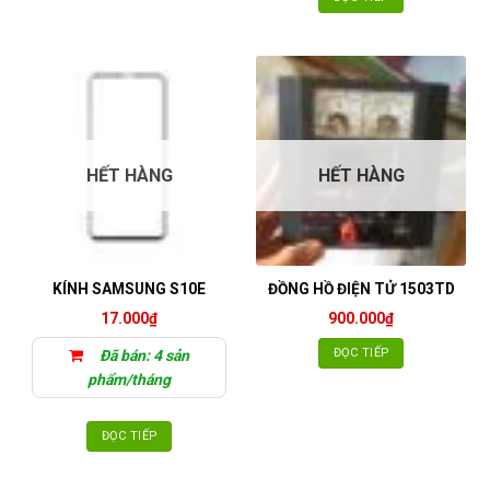
HẾT HÀNG
HẾT HÀNG
KÍNH SAMSUNG S10E
ĐỒNG HỒ ĐIỆN TỬ 1503TD
17.000
₫
900.000
₫
ĐỌC TIẾP
Đã bán: 4 sản
phẩm/tháng
ĐỌC TIẾP