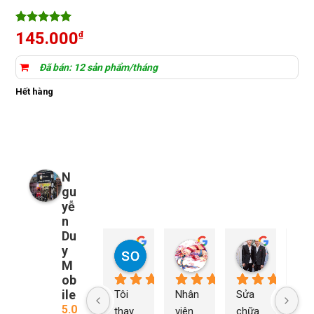
5
3
trên 5
145.000
₫
dựa trên
đánh giá
Đã bán: 12 sản phẩm/tháng
Hết hàng
N
gu
yễ
n
Du
y
so young
My Nguyễn
Tu Nguy
2 năm trước
2 năm trước
2 năm trướ
M
ob
ile
Tôi 
Nhân 
Sửa 
Ng
5.0
thay 
viên 
chữa 
n Du