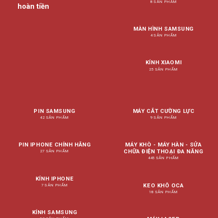
8 SẢN PHẨM
hoàn tiền
MÀN HÌNH SAMSUNG
4 SẢN PHẨM
KÍNH XIAOMI
25 SẢN PHẨM
PIN SAMSUNG
MÁY CẮT CƯỜNG LỰC
42 SẢN PHẨM
9 SẢN PHẨM
PIN IPHONE CHÍNH HÃNG
MÁY KHÒ - MÁY HÀN - SỬA
CHỮA ĐIỆN THOẠI ĐA NĂNG
27 SẢN PHẨM
445 SẢN PHẨM
KÍNH IPHONE
KEO KHÔ OCA
7 SẢN PHẨM
18 SẢN PHẨM
KÍNH SAMSUNG