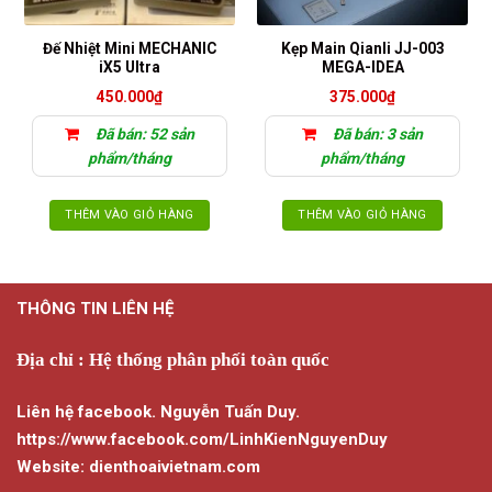
Đế Nhiệt Mini MECHANIC
Kẹp Main Qianli JJ-003
iX5 Ultra
MEGA-IDEA
450.000
₫
375.000
₫
Đã bán: 52 sản
Đã bán: 3 sản
phẩm/tháng
phẩm/tháng
THÊM VÀO GIỎ HÀNG
THÊM VÀO GIỎ HÀNG
THÔNG TIN LIÊN HỆ
Địa chỉ : Hệ thống phân phối toàn quốc
Liên hệ facebook. Nguyễn Tuấn Duy.
https://www.facebook.com/LinhKienNguyenDuy
Website: dienthoaivietnam.com