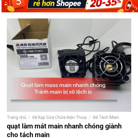
Trang chủ
/
Đế Kẹp Sửa Chữa Điện Thoại
/
Đế Tách Main
quạt làm mát main nhanh chóng giành
cho tách main