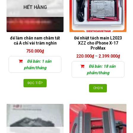
HẾT HÀNG
đế làm chân nam châm tất
Đế nhiệt tách main L2023
cả A chỉ vài trăm nghìn
XZZ cho iPhone X-17
ProMax
750.000
₫
Khoảng
220.000
₫
–
2.399.000
₫
giá:
Đã bán: 1 sản
từ
Đã bán: 18 sản
220.00
phẩm/tháng
đến
phẩm/tháng
2.399.
ĐỌC TIẾP
CHỌN
Sản
phẩm
này
có
nhiều
biến
thể.