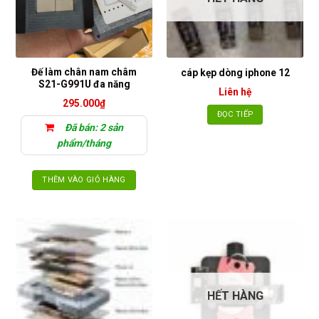
Đế làm chân nam châm
cáp kẹp dòng iphone 12
S21-G991U đa năng
Liên hệ
295.000
₫
ĐỌC TIẾP
Đã bán: 2 sản
phẩm/tháng
THÊM VÀO GIỎ HÀNG
HẾT HÀNG