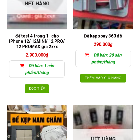
HẾT HÀNG
Các
tùy
chọn
có
thể
đế test 4 trong 1 cho
Đế kẹp xoay 360 độ
được
iPhone 12/ 12MINI/ 12 PRO/
290.000
₫
chọn
12 PROMAX giá 2xxx
trên
2.900.000
₫
Đã bán: 28 sản
trang
phẩm/tháng
sản
Đã bán: 1 sản
phẩm
phẩm/tháng
THÊM VÀO GIỎ HÀNG
ĐỌC TIẾP
HẾT HÀNG