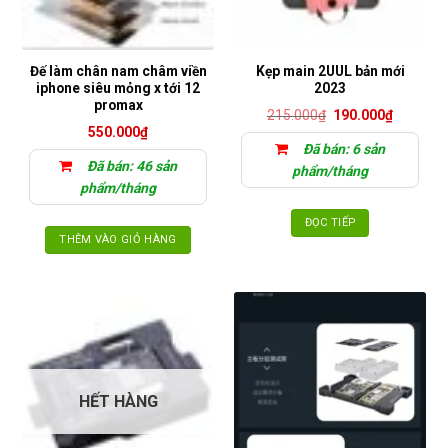
Đế làm chân nam châm viền
Kẹp main 2UUL bản mới
iphone siêu mỏng x tới 12
2023
promax
Giá
Giá
215.000
₫
190.000
₫
gốc
hiện
550.000
₫
là:
tại
Đã bán: 6 sản
215.000₫.
là:
Đã bán: 46 sản
190.000₫
phẩm/tháng
phẩm/tháng
ĐỌC TIẾP
THÊM VÀO GIỎ HÀNG
HẾT HÀNG