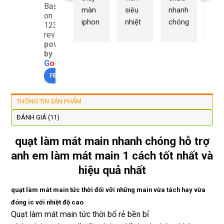
Based
màn 
siêu 
nhanh 
sửa
on
iphon
nhiệt 
chóng 
chữ
1232
e xs ở 
tình 
uy tín 
rất 
reviews
powered
đây 
thợ 
mình 
giá 
by
màn 
làm 
thay 
hợp 
G
o
o
g
l
e
xịn 
lại 
pin 
rẻ s
review us on
đẹp 
nhanh 
xsm ở 
với 
lại 
tôi sẽ 
đây 
mặt
THÔNG TIN SẢN PHẨM
còn 
quay 
giá cả 
bằn
được 
lại
hợp lí 
chu
ĐÁNH GIÁ (11)
dán cl 
pin 
. Uy 
quạt làm mát main nhanh chóng hỗ trợ
xịn 
dùng 
tín
anh em làm mát main 1 cách tốt nhất và
miễn 
trâu 
phí. 
bền
hiệu quả nhất
Rất 
tôt
quạt làm mát main tức thời đối vỡi những main vừa tách hay vừa
đóng ic với nhiệt độ cao
Quạt làm mát main tức thời bổ rẻ bền bỉ