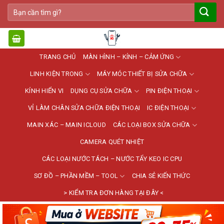
Bỏ
Tìm
qua
kiếm:
nội
dung
TRANG CHỦ
MÀN HÌNH – KÍNH – CẢM ỨNG
LINH KIỆN TRONG
MÁY MÓC THIẾT BỊ SỬA CHỮA
KÍNH HIỂN VI
DỤNG CỤ SỬA CHỮA
PIN ĐIỆN THOẠI
VỈ LÀM CHÂN SỬA CHỮA ĐIỆN THOẠI
IC ĐIỆN THOẠI
MAIN XÁC – MAIN ICLOUD
CÁC LOẠI BOX SỬA CHỮA
CAMERA QUÉT NHIỆT
CÁC LOẠI NƯỚC TÁCH – NƯỚC TẨY KEO IC CPU
SƠ ĐỒ – PHẦN MỀM – TOOL
CHIA SẺ KIẾN THỨC
> KIỂM TRA ĐƠN HÀNG TẠI ĐÂY <