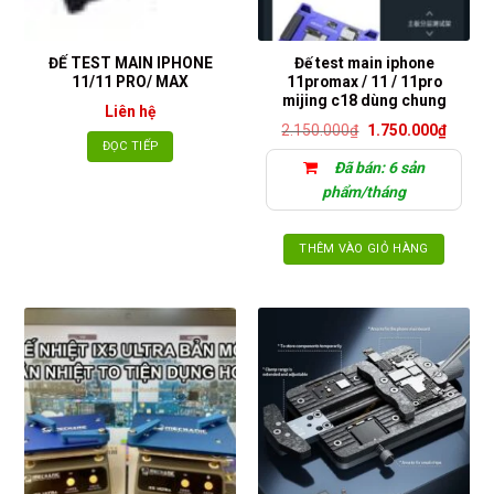
ĐẾ TEST MAIN IPHONE
Đế test main iphone
11/11 PRO/ MAX
11promax / 11 / 11pro
mijing c18 dùng chung
Liên hệ
Giá
Giá
2.150.000
₫
1.750.000
₫
gốc
hiện
ĐỌC TIẾP
là:
tại
Đã bán: 6 sản
2.150.000₫.
là:
1.750.
phẩm/tháng
THÊM VÀO GIỎ HÀNG