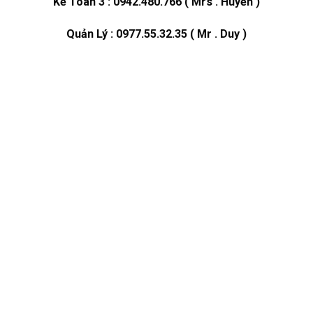
Kế Toán 3 : 0942.480.766 ( Mrs . Huyền )
Quản Lý : 0977.55.32.35 ( Mr . Duy )