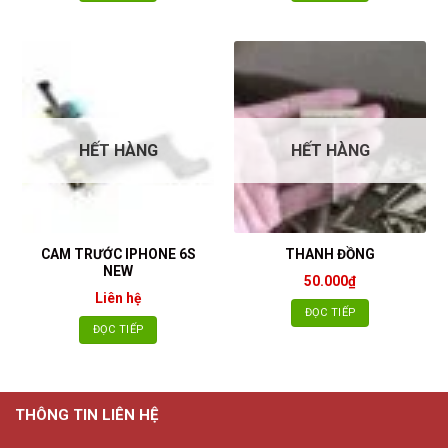
HẾT HÀNG
HẾT HÀNG
CAM TRƯỚC IPHONE 6S
THANH ĐỒNG
NEW
50.000
₫
Liên hệ
ĐỌC TIẾP
ĐỌC TIẾP
THÔNG TIN LIÊN HỆ