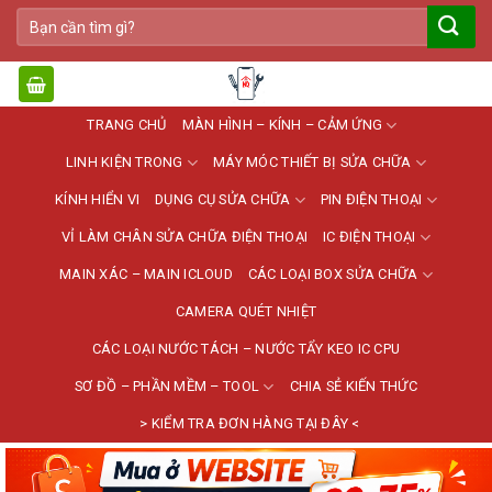
Bỏ
Tìm
qua
kiếm:
nội
dung
TRANG CHỦ
MÀN HÌNH – KÍNH – CẢM ỨNG
LINH KIỆN TRONG
MÁY MÓC THIẾT BỊ SỬA CHỮA
KÍNH HIỂN VI
DỤNG CỤ SỬA CHỮA
PIN ĐIỆN THOẠI
VỈ LÀM CHÂN SỬA CHỮA ĐIỆN THOẠI
IC ĐIỆN THOẠI
MAIN XÁC – MAIN ICLOUD
CÁC LOẠI BOX SỬA CHỮA
CAMERA QUÉT NHIỆT
CÁC LOẠI NƯỚC TÁCH – NƯỚC TẨY KEO IC CPU
SƠ ĐỒ – PHẦN MỀM – TOOL
CHIA SẺ KIẾN THỨC
> KIỂM TRA ĐƠN HÀNG TẠI ĐÂY <