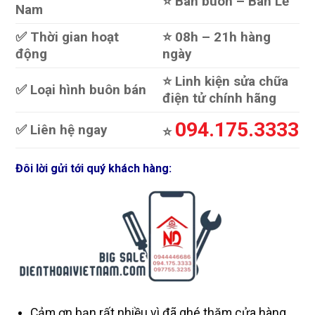
⭐️ Bán buôn – Bán Lẻ
Nam
✅ Thời gian hoạt
⭐️ 08h – 21h hàng
động
ngày
⭐️ Linh kiện sửa chữa
✅ Loại hình buôn bán
điện tử chính hãng
094.175.3333
✅ Liên hệ ngay
⭐️
Đôi lời gửi tới quý khách hàng:
Cảm ơn bạn rất nhiều vì đã ghé thăm cửa hàng