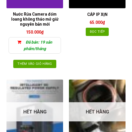
Nước Rửa Camera đốm
CÁP IP XỊN
loang không tháo mở giữ
65.000
₫
nguyên bản mới
ĐỌC TIẾP
150.000
₫
Đã bán: 19 sản
phẩm/tháng
THÊM VÀO GIỎ HÀNG
HẾT HÀNG
HẾT HÀNG