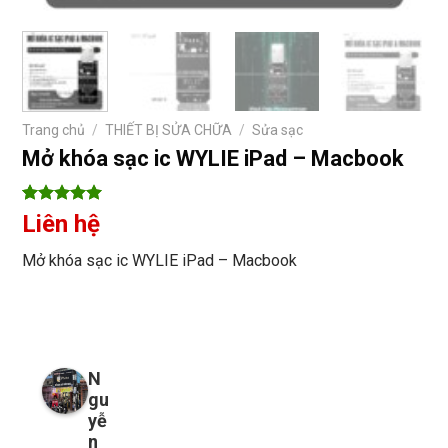
Trang chủ
/
THIẾT BỊ SỬA CHỮA
/
Sửa sạc
Mở khóa sạc ic WYLIE iPad – Macbook
5
8
trên 5
Liên hệ
dựa trên
đánh giá
Mở khóa sạc ic WYLIE iPad – Macbook
N
gu
yễ
n