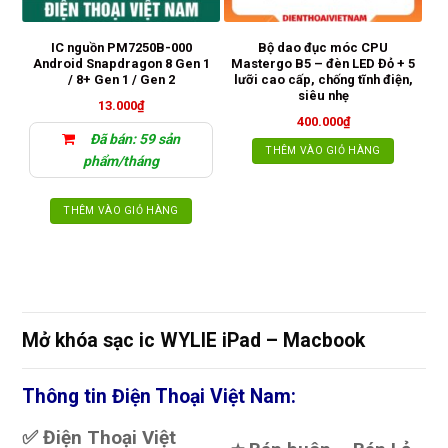
IC nguồn PM7250B-000
Bộ dao đục móc CPU
Ke
Android Snapdragon 8 Gen 1
Mastergo B5 – đèn LED Đỏ + 5
/ 8+ Gen 1 / Gen 2
lưỡi cao cấp, chống tĩnh điện,
siêu nhẹ
13.000
₫
400.000
₫
Đã bán: 59 sản
THÊM VÀO GIỎ HÀNG
phẩm/tháng
THÊM VÀO GIỎ HÀNG
Mở khóa sạc ic WYLIE iPad – Macbook
Thông tin Điện Thoại Việt Nam:
✅ Điện Thoại Việt