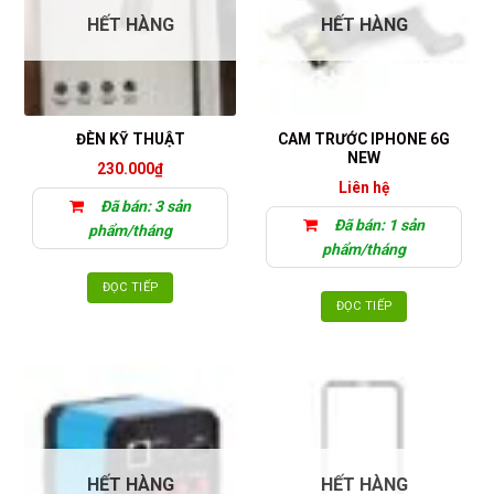
HẾT HÀNG
HẾT HÀNG
CAM TRƯỚC IPHONE 6G
ĐÈN KỸ THUẬT
NEW
230.000
₫
Liên hệ
Đã bán: 3 sản
Đã bán: 1 sản
phẩm/tháng
phẩm/tháng
ĐỌC TIẾP
ĐỌC TIẾP
HẾT HÀNG
HẾT HÀNG