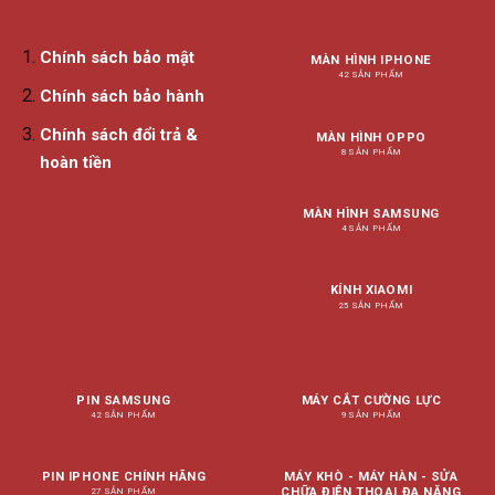
Chính sách bảo mật
MÀN HÌNH IPHONE
42 SẢN PHẨM
Chính sách bảo hành
Chính sách đổi trả &
MÀN HÌNH OPPO
8 SẢN PHẨM
hoàn tiền
MÀN HÌNH SAMSUNG
4 SẢN PHẨM
KÍNH XIAOMI
25 SẢN PHẨM
PIN SAMSUNG
MÁY CẮT CƯỜNG LỰC
42 SẢN PHẨM
9 SẢN PHẨM
PIN IPHONE CHÍNH HÃNG
MÁY KHÒ - MÁY HÀN - SỬA
CHỮA ĐIỆN THOẠI ĐA NĂNG
27 SẢN PHẨM