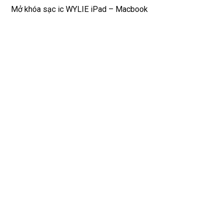
phí. 
bền
Mở khóa sạc ic WYLIE iPad – Macbook
Rất 
tôt