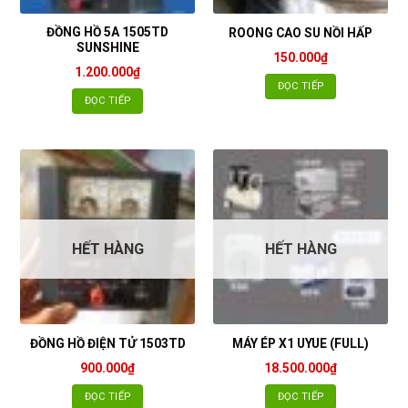
ĐỒNG HỒ 5A 1505TD
ROONG CAO SU NỒI HẤP
SUNSHINE
150.000
₫
1.200.000
₫
ĐỌC TIẾP
ĐỌC TIẾP
HẾT HÀNG
HẾT HÀNG
ĐỒNG HỒ ĐIỆN TỬ 1503TD
MÁY ÉP X1 UYUE (FULL)
900.000
₫
18.500.000
₫
ĐỌC TIẾP
ĐỌC TIẾP