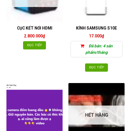
CỤC KẾT NỐI HDMI
KÍNH SAMSUNG S10E
2.800.000
₫
17.000
₫
ĐỌC TIẾP
Đã bán: 4 sản
phẩm/tháng
ĐỌC TIẾP
HẾT HÀNG