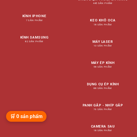
445 SẢN PHẨM
KÍNH IPHONE
KEO KHÔ OCA
7 SẢN PHẨM
18 SẢN PHẨM
KÍNH SAMSUNG
MÁY LASER
82 SẢN PHẨM
10 SẢN PHẨM
MÁY ÉP KÍNH
58 SẢN PHẨM
DỤNG CỤ ÉP KÍNH
88 SẢN PHẨM
PANH GẮP - NHÍP GẮP
76 SẢN PHẨM
🛒
0
sản phẩm
CAMERA SAU
18 SẢN PHẨM