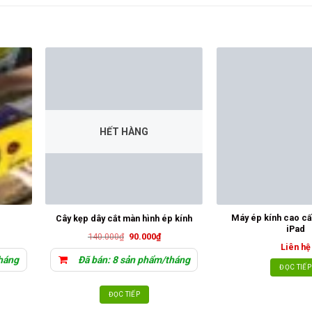
HẾT HÀNG
Máy ép kính cao c
Cây kẹp dây cắt màn hình ép kính
iPad
Giá
Giá
140.000
₫
90.000
₫
gốc
hiện
Liên hệ
là:
tại
háng
Đã bán: 8 sản phẩm/tháng
140.000₫.
là:
ĐỌC TIẾP
90.000₫.
ĐỌC TIẾP