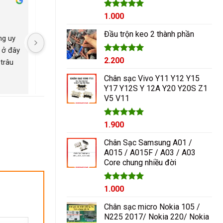
Cham Ha
Được xếp
1.000
2 năm trước
2 năm trước
hạng
5.00
5 sao
Đầu trộn keo 2 thành phần
g uy 
Nguyễn Duy sửa chữa rất 
Có con máy 8pl nát b
 ở đây 
tốt giá hợp lí rẻ so với mặt 
kính mang qua nguyễ
Được xếp
2.200
trâu 
bằng chung. Uy tín
ép lại kính là đẹp nh
hạng
5.00
ngayyy. Đẹp lắm
5 sao
Chân sạc Vivo Y11 Y12 Y15
Y17 Y12S Y 12A Y20 Y20S Z1
V5 V11
Được xếp
1.900
hạng
5.00
5 sao
Chân Sạc Samsung A01 /
A015 / A015F / A03 / A03
Core chung nhiều đời
Giá
Được xếp
Giá
1.000
hạng
5.00
gốc
hiện
5 sao
Chân sạc micro Nokia 105 /
là:
tại
N225 2017/ Nokia 220/ Nokia
1.200₫.
là: