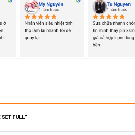
My Nguyễn
Tu Nguyen
1 năm trước
1 năm trước
 ở 
Nhân viên siêu nhiệt tình 
Sửa chữa nhanh chón
n 
thợ làm lại nhanh tôi sẽ 
tín mình thay pin xsm
í. 
quay lại
giá cả hợp lí pin dùng 
bền
E SET FULL”