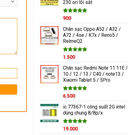
230 ori lõi sắt
1.000₫.
Được xếp
900
hạng
5.00
5 sao
Chân sạc Oppo A52 / A32 /
A72 / 4se / K7x / Reno5 /
RelmeQ2
Được xếp
1.500
hạng
5.00
5 sao
Chân sạc Redmi Note 11 11E /
10 / 12 / 13 / C40 / note13 /
Xiaomi Tablet 5 / 5Pro
Được xếp
6.500
hạng
5.00
5 sao
ic 77367-1 công suất 2G intel
dùng chung 8/8p/x
Được xếp
19.000
hạng
5.00