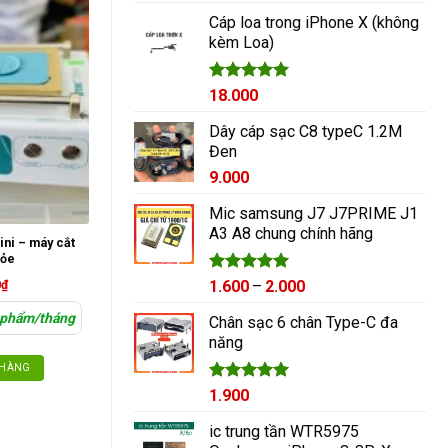
hạng
5.00
5 sao
Cáp loa trong iPhone X (không
kèm Loa)
Được xếp
18.000
hạng
5.00
5 sao
Dây cáp sạc C8 typeC 1.2M
Đen
9.000
Mic samsung J7 J7PRIME J1
A3 A8 chung chính hãng
ini – máy cắt
hỏe
Được xếp
Khoảng
0
₫
1.600
–
2.000
hạng
5.00
giá:
5 sao
 phẩm/tháng
Chân sạc 6 chân Type-C đa
từ
năng
1.600₫
đến
 HÀNG
2.000₫
Được xếp
1.900
hạng
5.00
5 sao
ic trung tần WTR5975