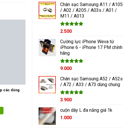
5 sao
Chân sạc Samsung A11 / A105
/ A02 / A205 / A03s / A01 /
M11 / A013
Được xếp
2.500
hạng
5.00
5 sao
Cường lực iPhone Weva từ
iPhone 6 - iPhone 17 PM chính
hãng
Được xếp
9.000
hạng
5.00
5 sao
Chân sạc Samsung A52 / A52s
/ A72 / A33 / A73 dùng chung
ấp các dòng
Được xếp
3.900
hạng
5.00
5 sao
cuộn dây L đa năng giá 1k
1.000