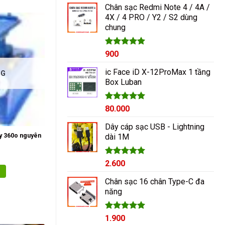
Chân sạc Redmi Note 4 / 4A /
4X / 4 PRO / Y2 / S2 dùng
chung
Được xếp
900
hạng
5.00
5 sao
ic Face iD X-12ProMax 1 tầng
NG
Box Luban
Được xếp
80.000
hạng
5.00
5 sao
Dây cáp sạc USB - Lightning
ay 360o nguyên
dài 1M
Được xếp
2.600
hạng
5.00
5 sao
Chân sạc 16 chân Type-C đa
năng
Được xếp
1.900