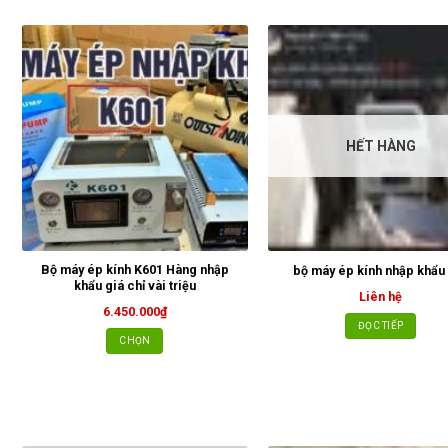
HẾT HÀNG
Bộ máy ép kính K601 Hàng nhập
bộ máy ép kính nhập khẩu
khẩu giá chỉ vài triệu
Liên hệ
6.450.000
₫
ĐỌC TIẾP
CHỌN
Sản
phẩm
này
có
nhiều