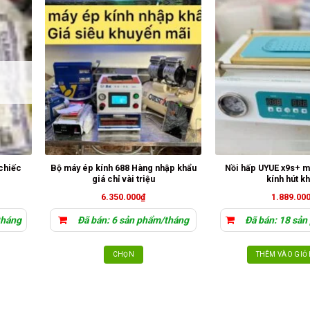
chiếc
Bộ máy ép kính 688 Hàng nhập khẩu
Nồi hấp UYUE x9s+ m
giá chỉ vài triệu
kính hút k
6.350.000
₫
1.889.00
tháng
Đã bán: 6 sản phẩm/tháng
Đã bán: 18 sản
CHỌN
THÊM VÀO GIỎ
Sản
phẩm
này