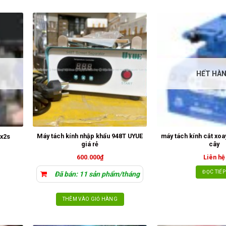
HẾT HÀ
Máy tách kính nhập khẩu 948T UYUE
máy tách kính cắt xo
 x2s
giá rẻ
cây
600.000
₫
Liên hệ
ĐỌC TIẾP
Đã bán: 11 sản phẩm/tháng
THÊM VÀO GIỎ HÀNG