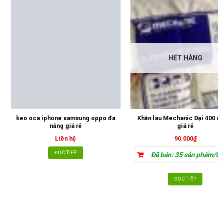
biến
thể.
Các
tùy
chọn
có
HẾT HÀNG
thể
được
chọn
trên
trang
sản
keo oca iphone samsung oppo đa
Khăn lau Mechanic Đại 400 
phẩm
năng giá rẻ
giá rẻ
Liên hệ
90.000
₫
ĐỌC TIẾP
Đã bán: 35 sản phẩm/
ĐỌC TIẾP