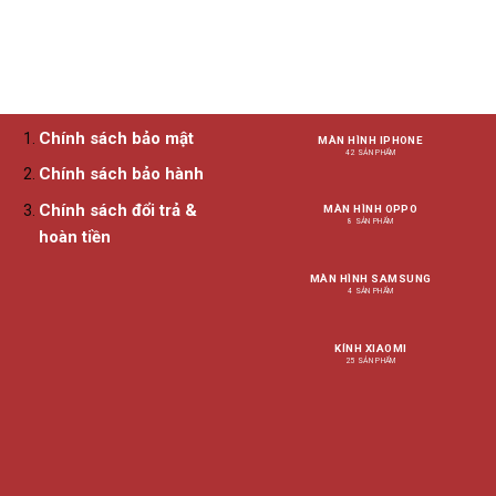
có
nhiều
biến
thể.
Các
tùy
chọn
Chính sách bảo mật
MÀN HÌNH IPHONE
42 SẢN PHẨM
có
Chính sách bảo hành
thể
được
Chính sách đổi trả &
MÀN HÌNH OPPO
chọn
8 SẢN PHẨM
hoàn tiền
trên
trang
MÀN HÌNH SAMSUNG
sản
4 SẢN PHẨM
phẩm
KÍNH XIAOMI
25 SẢN PHẨM