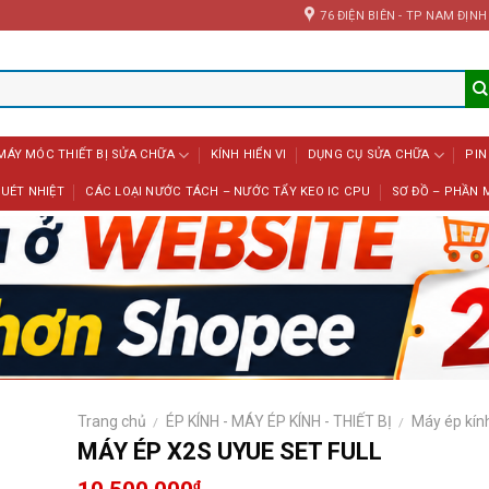
76 ĐIỆN BIÊN - TP NAM ĐỊNH
MÁY MÓC THIẾT BỊ SỬA CHỮA
KÍNH HIỂN VI
DỤNG CỤ SỬA CHỮA
PIN
UÉT NHIỆT
CÁC LOẠI NƯỚC TÁCH – NƯỚC TẨY KEO IC CPU
SƠ ĐỒ – PHẦN 
Trang chủ
ÉP KÍNH - MÁY ÉP KÍNH - THIẾT BỊ
Máy ép kín
/
/
MÁY ÉP X2S UYUE SET FULL
₫