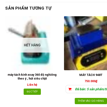
SẢN PHẨM TƯƠNG TỰ
HẾT HÀNG
máy tách kính xoay 360 độ nghiêng
MÁY TÁCH 948T
theo ý , hút siêu chặt
750.000
₫
Liên hệ
Đã bán: 5 sản phẩm/t
ĐỌC TIẾP
THÊM VÀO GIỎ HÀNG