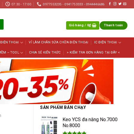
07:30 - 17:00
0977553235 - 0941753333 - 0944446686
Giỏ hàng /
0
₫
Thanh toán
 ĐIỆN THOẠI
VỈ LÀM CHÂN SỬA CHỮA ĐIỆN THOẠI
IC ĐIỆN THOẠI
MỀM – TOOL
CHIA SẺ KIẾN THỨC
> KIỂM TRA ĐƠN HÀNG TẠI ĐÂY <
SẢN PHẨM BÁN CHẠY
h
Keo YCS đa năng No.7000
No.8000