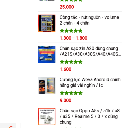
Được xếp
25.000
hạng
5.00
5 sao
Công tắc - nút nguồn - volume
2 chân - 4 chân
Được xếp
Khoảng
1.300
–
1.800
hạng
5.00
giá:
5 sao
Chân sạc zin A20 dùng chung
từ
/A21S/A30/A30S/A40/A40S/A50/A60/A70/M10/M20
1.300₫
đến
1.800₫
Được xếp
1.600
hạng
5.00
5 sao
Cường lực Weva Android chính
hãng giá vài nghìn /1c
Được xếp
9.000
hạng
5.00
5 sao
Chân sạc Oppo A5s / a1k / a8
/ a35 / Realme 5 / 3 / x dùng
chung