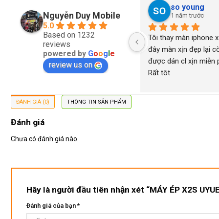
so young
Nguyễn Duy Mobile
1 năm trước
5.0
Based on 1232
Tôi thay màn iphone xs
reviews
đây màn xịn đẹp lại cò
powered by
G
o
o
g
l
e
được dán cl xịn miễn ph
review us on
Rất tôt
ĐÁNH GIÁ (0)
THÔNG TIN SẢN PHẨM
Đánh giá
Chưa có đánh giá nào.
Hãy là người đầu tiên nhận xét “MÁY ÉP X2S UYU
Đánh giá của bạn
*