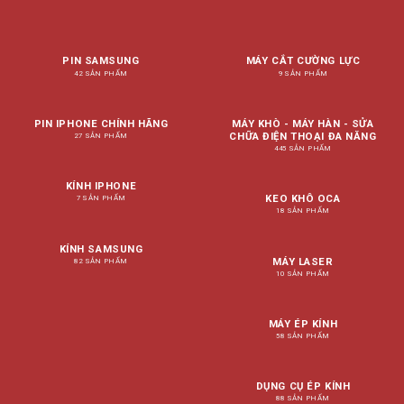
PIN SAMSUNG
MÁY CẮT CƯỜNG LỰC
42 SẢN PHẨM
9 SẢN PHẨM
PIN IPHONE CHÍNH HÃNG
MÁY KHÒ - MÁY HÀN - SỬA
CHỮA ĐIỆN THOẠI ĐA NĂNG
27 SẢN PHẨM
445 SẢN PHẨM
KÍNH IPHONE
KEO KHÔ OCA
7 SẢN PHẨM
18 SẢN PHẨM
KÍNH SAMSUNG
MÁY LASER
82 SẢN PHẨM
10 SẢN PHẨM
MÁY ÉP KÍNH
58 SẢN PHẨM
DỤNG CỤ ÉP KÍNH
88 SẢN PHẨM