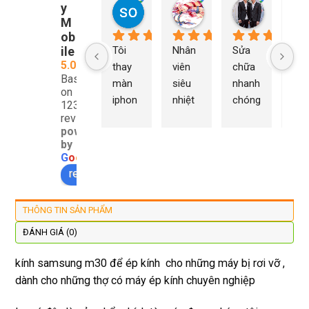
y
so young
My Nguyễn
Tu Nguy
2 năm trước
2 năm trước
2 năm trướ
M
ob
ile
Tôi 
Nhân 
Sửa 
Ng
5.0
thay 
viên 
chữa 
n Du
Based
màn 
siêu 
nhanh 
sửa
on
iphon
nhiệt 
chóng 
chữ
1232
e xs ở 
tình 
uy tín 
rất 
reviews
powered
đây 
thợ 
mình 
giá 
by
màn 
làm 
thay 
hợp 
G
o
o
g
l
e
xịn 
lại 
pin 
rẻ s
review us on
đẹp 
nhanh 
xsm ở 
với 
lại 
tôi sẽ 
đây 
mặt
THÔNG TIN SẢN PHẨM
còn 
quay 
giá cả 
bằn
được 
lại
hợp lí 
chu
ĐÁNH GIÁ (0)
dán cl 
pin 
. Uy 
kính samsung m30 để ép kính cho những máy bị rơi vỡ ,
xịn 
dùng 
tín
dành cho những thợ có máy ép kính chuyên nghiệp
miễn 
trâu 
phí. 
bền