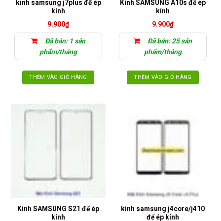
kính samsung j7plus để ép
Kính SAMSUNG A10s để ép
kính
kính
9.900
₫
9.900
₫
Đã bán: 1 sản
Đã bán: 25 sản
phẩm/tháng
phẩm/tháng
THÊM VÀO GIỎ HÀNG
THÊM VÀO GIỎ HÀNG
Kính SAMSUNG S21 để ép
kính samsung j4core/j410
kính
để ép kính