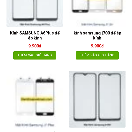
Kính SAMSUNG A6Plus để
kính samsung j700 để ép
ép kính
kính
9.900
₫
9.900
₫
THÊM VÀO GIỎ HÀNG
THÊM VÀO GIỎ HÀNG