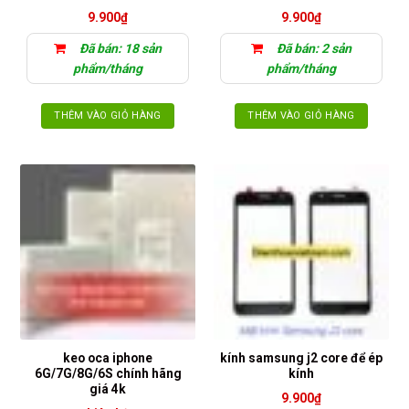
9.900
₫
9.900
₫
Đã bán: 18 sản
Đã bán: 2 sản
phẩm/tháng
phẩm/tháng
THÊM VÀO GIỎ HÀNG
THÊM VÀO GIỎ HÀNG
keo oca iphone
kính samsung j2 core để ép
6G/7G/8G/6S chính hãng
kính
giá 4k
9.900
₫