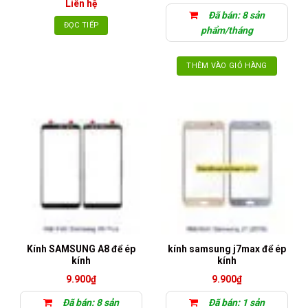
Liên hệ
Đã bán: 8 sản
ĐỌC TIẾP
phẩm/tháng
THÊM VÀO GIỎ HÀNG
Kính SAMSUNG A8 để ép
kính samsung j7max để ép
kính
kính
9.900
₫
9.900
₫
Đã bán: 8 sản
Đã bán: 1 sản