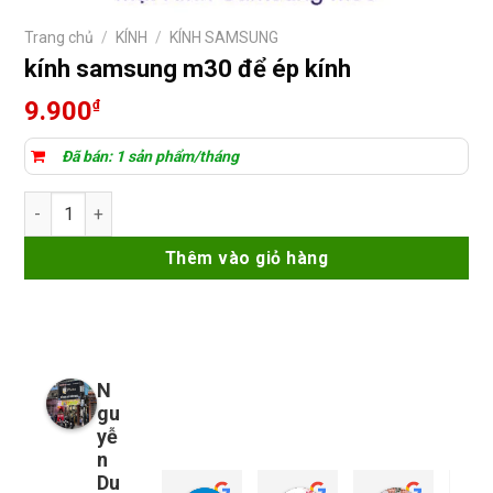
Trang chủ
/
KÍNH
/
KÍNH SAMSUNG
kính samsung m30 để ép kính
9.900
₫
Đã bán: 1 sản phẩm/tháng
kính samsung m30 để ép kính số lượng
Thêm vào giỏ hàng
N
gu
yễ
n
Du