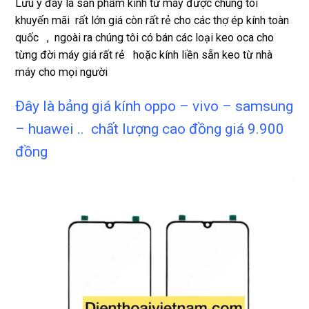
Lưu ý đây là sản phẩm kính từ máy được chúng tôi
Rất 
khuyến mãi rất lớn giá còn rất rẻ cho các thợ ép kính toàn
tôt
quốc , ngoài ra chúng tôi có bán các loại keo oca cho
từng đời máy giá rất rẻ hoặc kính liền sẵn keo từ nhà
máy cho mọi người
Đây là bảng giá kính oppo – vivo – samsung
– huawei .. chất lượng cao đồng giá 9.900
đồng