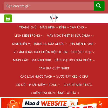
Bỏ
Tìm
qua
kiếm:
nội
dung
TRANG CHỦ
MÀN HÌNH – KÍNH – CẢM ỨNG
LINH KIỆN TRONG
MÁY MÓC THIẾT BỊ SỬA CHỮA
KÍNH HIỂN VI
DỤNG CỤ SỬA CHỮA
PIN ĐIỆN THOẠI
VỈ LÀM CHÂN SỬA CHỮA ĐIỆN THOẠI
IC ĐIỆN THOẠI
MAIN XÁC – MAIN ICLOUD
CÁC LOẠI BOX SỬA CHỮA
CAMERA QUÉT NHIỆT
CÁC LOẠI NƯỚC TÁCH – NƯỚC TẨY KEO IC CPU
SƠ ĐỒ – PHẦN MỀM – TOOL
CHIA SẺ KIẾN THỨC
> KIỂM TRA ĐƠN HÀNG TẠI ĐÂY <