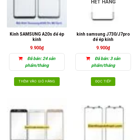
HẾT HÀNG
Kính SAMSUNG A20s để ép
kính samsung J730/J7pro
kính
để ép kính
9.900
₫
9.900
₫
Đã bán: 24 sản
Đã bán: 3 sản
phẩm/tháng
phẩm/tháng
THÊM VÀO GIỎ HÀNG
ĐỌC TIẾP