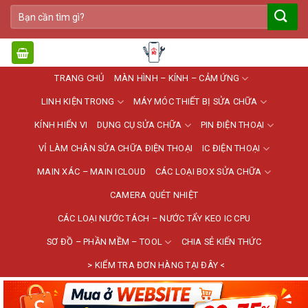
Bỏ
Tìm
qua
kiếm:
nội
dung
TRANG CHỦ
MÀN HÌNH – KÍNH – CẢM ỨNG
LINH KIỆN TRONG
MÁY MÓC THIẾT BỊ SỬA CHỮA
KÍNH HIỂN VI
DỤNG CỤ SỬA CHỮA
PIN ĐIỆN THOẠI
VỈ LÀM CHÂN SỬA CHỮA ĐIỆN THOẠI
IC ĐIỆN THOẠI
MAIN XÁC – MAIN ICLOUD
CÁC LOẠI BOX SỬA CHỮA
CAMERA QUÉT NHIỆT
CÁC LOẠI NƯỚC TÁCH – NƯỚC TẨY KEO IC CPU
SƠ ĐỒ – PHẦN MỀM – TOOL
CHIA SẺ KIẾN THỨC
> KIỂM TRA ĐƠN HÀNG TẠI ĐÂY <