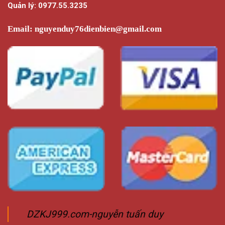
Quản lý: 0977.55.3235
Email:
nguyenduy76dienbien@gmail.com
DZKJ999.com-nguyễn tuấn duy