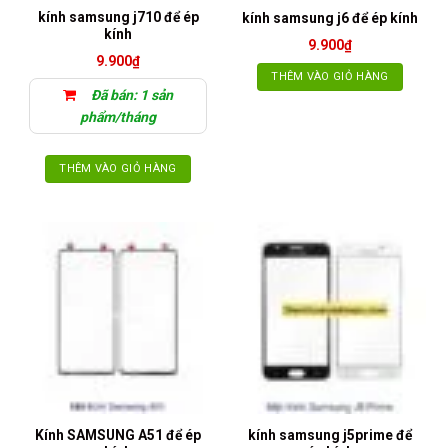
kính samsung j710 để ép
kính samsung j6 để ép kính
kính
9.900
₫
9.900
₫
THÊM VÀO GIỎ HÀNG
Đã bán: 1 sản
phẩm/tháng
THÊM VÀO GIỎ HÀNG
Kính SAMSUNG A51 để ép
kính samsung j5prime để