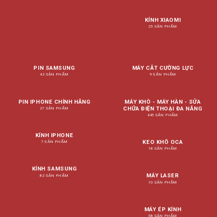
KÍNH XIAOMI
25 SẢN PHẨM
PIN SAMSUNG
MÁY CẮT CƯỜNG LỰC
42 SẢN PHẨM
9 SẢN PHẨM
PIN IPHONE CHÍNH HÃNG
MÁY KHÒ - MÁY HÀN - SỬA
CHỮA ĐIỆN THOẠI ĐA NĂNG
27 SẢN PHẨM
445 SẢN PHẨM
KÍNH IPHONE
KEO KHÔ OCA
7 SẢN PHẨM
18 SẢN PHẨM
KÍNH SAMSUNG
MÁY LASER
82 SẢN PHẨM
10 SẢN PHẨM
MÁY ÉP KÍNH
58 SẢN PHẨM