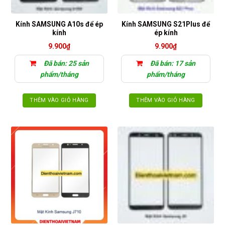
Kính SAMSUNG A10s để ép
Kính SAMSUNG S21Plus để
kính
ép kính
9.900
₫
9.900
₫
Đã bán: 25 sản
Đã bán: 17 sản
phẩm/tháng
phẩm/tháng
THÊM VÀO GIỎ HÀNG
THÊM VÀO GIỎ HÀNG