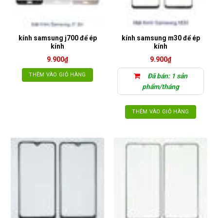
kính samsung j700 để ép
kính samsung m30 để ép
kính
kính
9.900
₫
9.900
₫
THÊM VÀO GIỎ HÀNG
Đã bán: 1 sản
phẩm/tháng
THÊM VÀO GIỎ HÀNG