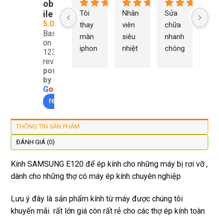
ob
ile
Tôi 
Nhân 
Sửa 
Ng
5.0
thay 
viên 
chữa 
n Du
Based
màn 
siêu 
nhanh 
sửa
on
iphon
nhiệt 
chóng 
chữ
1232
e xs ở 
tình 
uy tín 
rất 
reviews
powered
đây 
thợ 
mình 
giá 
by
màn 
làm 
thay 
hợp 
G
o
o
g
l
e
xịn 
lại 
pin 
rẻ s
review us on
đẹp 
nhanh 
xsm ở 
với 
lại 
tôi sẽ 
đây 
mặt
THÔNG TIN SẢN PHẨM
còn 
quay 
giá cả 
bằn
được 
lại
hợp lí 
chu
ĐÁNH GIÁ (0)
dán cl 
pin 
. Uy 
Kính SAMSUNG E120 để ép kính cho những máy bị rơi vỡ ,
xịn 
dùng 
tín
dành cho những thợ có máy ép kính chuyên nghiệp
miễn 
trâu 
phí. 
bền
Lưu ý đây là sản phẩm kính từ máy được chúng tôi
Rất 
khuyến mãi rất lớn giá còn rất rẻ cho các thợ ép kính toàn
tôt