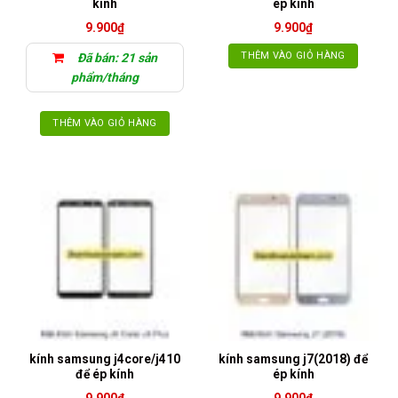
kính
ép kính
9.900
₫
9.900
₫
THÊM VÀO GIỎ HÀNG
Đã bán: 21 sản
phẩm/tháng
THÊM VÀO GIỎ HÀNG
kính samsung j4core/j410
kính samsung j7(2018) để
để ép kính
ép kính