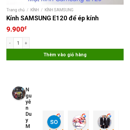
Trang chủ
/
KÍNH
/
KÍNH SAMSUNG
Kính SAMSUNG E120 để ép kính
9.900
₫
Kính SAMSUNG E120 để ép kính số lượng
Thêm vào giỏ hàng
N
gu
yễ
n
Du
y
so young
My Nguyễn
Tu Nguy
2 năm trước
2 năm trước
2 năm trướ
M