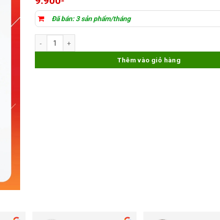
9.900
Đã bán: 3 sản phẩm/tháng
kính samsung a72 để ép kính số lượng
Thêm vào giỏ hàng