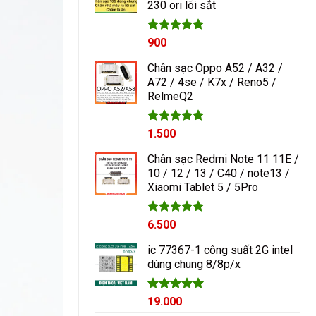
230 ori lõi sắt
1.000₫.
Được xếp
900
hạng
5.00
5 sao
Chân sạc Oppo A52 / A32 /
A72 / 4se / K7x / Reno5 /
RelmeQ2
Được xếp
1.500
hạng
5.00
5 sao
Chân sạc Redmi Note 11 11E /
10 / 12 / 13 / C40 / note13 /
Xiaomi Tablet 5 / 5Pro
Được xếp
6.500
hạng
5.00
5 sao
ic 77367-1 công suất 2G intel
dùng chung 8/8p/x
Được xếp
19.000
hạng
5.00