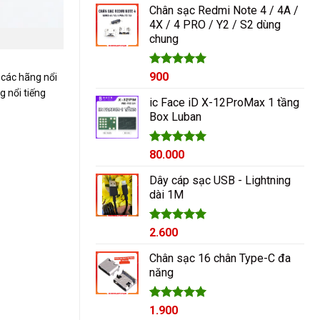
Chân sạc Redmi Note 4 / 4A /
4X / 4 PRO / Y2 / S2 dùng
chung
Được xếp
900
 các hãng nổi
hạng
5.00
 nổi tiếng
5 sao
ic Face iD X-12ProMax 1 tầng
Box Luban
Được xếp
80.000
hạng
5.00
5 sao
Dây cáp sạc USB - Lightning
dài 1M
Được xếp
2.600
hạng
5.00
5 sao
Chân sạc 16 chân Type-C đa
năng
Được xếp
1.900