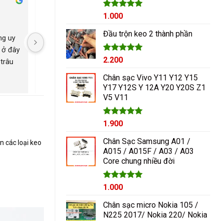
Cham Ha
Được xếp
1.000
2 năm trước
2 năm trước
hạng
5.00
5 sao
Đầu trộn keo 2 thành phần
g uy 
Nguyễn Duy sửa chữa rất 
Có con máy 8pl nát b
 ở đây 
tốt giá hợp lí rẻ so với mặt 
kính mang qua nguyễ
Được xếp
2.200
trâu 
bằng chung. Uy tín
ép lại kính là đẹp nh
hạng
5.00
ngayyy. Đẹp lắm
5 sao
Chân sạc Vivo Y11 Y12 Y15
Y17 Y12S Y 12A Y20 Y20S Z1
V5 V11
Được xếp
1.900
hạng
5.00
5 sao
Chân Sạc Samsung A01 /
n các loại keo
A015 / A015F / A03 / A03
Core chung nhiều đời
Giá
Được xếp
Giá
1.000
hạng
5.00
gốc
hiện
5 sao
Chân sạc micro Nokia 105 /
là:
tại
N225 2017/ Nokia 220/ Nokia
1.200₫.
là: