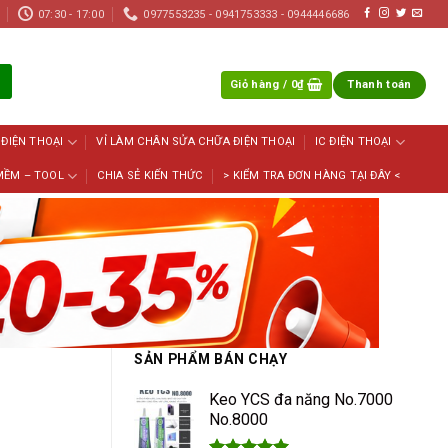
07:30 - 17:00
0977553235 - 0941753333 - 0944446686
Giỏ hàng /
0
₫
Thanh toán
 ĐIỆN THOẠI
VỈ LÀM CHÂN SỬA CHỮA ĐIỆN THOẠI
IC ĐIỆN THOẠI
MỀM – TOOL
CHIA SẺ KIẾN THỨC
> KIỂM TRA ĐƠN HÀNG TẠI ĐÂY <
SẢN PHẨM BÁN CHẠY
Keo YCS đa năng No.7000
No.8000