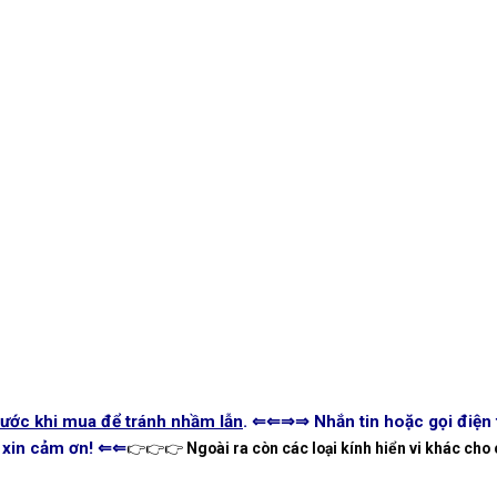
rước khi mua để tránh nhầm lẫn
. ⇐⇐
⇒⇒ Nhắn tin hoặc gọi điện 
, xin cảm ơn! ⇐⇐
👉👉👉
Ngoài ra còn các loại kính hiển vi khác ch