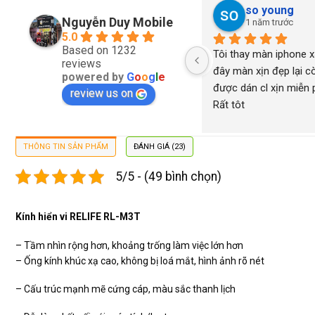
so young
Nguyễn Duy Mobile
1 năm trước
5.0
Based on 1232
Tôi thay màn iphone xs
reviews
đây màn xịn đẹp lại cò
powered by
G
o
o
g
l
e
được dán cl xịn miễn ph
review us on
Rất tôt
THÔNG TIN SẢN PHẨM
ĐÁNH GIÁ (23)
5/5 - (49 bình chọn)
Kính hiển vi RELIFE RL-M3T
– Tầm nhìn rộng hơn, khoảng trống làm việc lớn hơn
– Ống kính khúc xạ cao, không bị loá mắt, hình ảnh rõ nét
– Cấu trúc mạnh mẽ cứng cáp, màu sắc thanh lịch