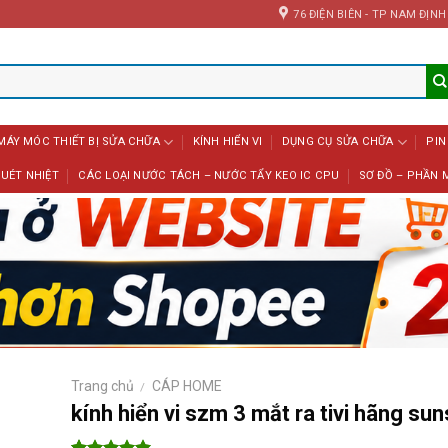
76 ĐIỆN BIÊN - TP NAM ĐỊNH
MÁY MÓC THIẾT BỊ SỬA CHỮA
KÍNH HIỂN VI
DỤNG CỤ SỬA CHỮA
PIN
UÉT NHIỆT
CÁC LOẠI NƯỚC TÁCH – NƯỚC TẨY KEO IC CPU
SƠ ĐỒ – PHẦN 
Trang chủ
CÁP HOME
/
kính hiển vi szm 3 mắt ra tivi hãng su