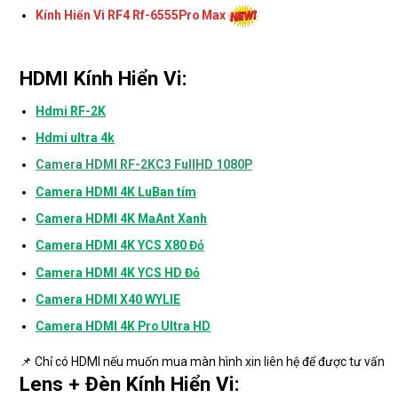
Kính Hiển Vi RF4 Rf-6555Pro Max
HDMI Kính Hiển Vi:
Hdmi RF-2K
Hdmi ultra 4k
Camera HDMI RF-2KC3 FullHD 1080P
Camera HDMI 4K LuBan tím
Camera HDMI 4K MaAnt Xanh
Camera HDMI 4K YCS X80 Đỏ
Camera HDMI 4K YCS HD Đỏ
Camera HDMI X40 WYLIE
Camera HDMI 4K Pro Ultra HD
📌 Chỉ có HDMI nếu muốn mua màn hình xin liên hệ để được tư vấn
Lens + Đèn Kính Hiển Vi: