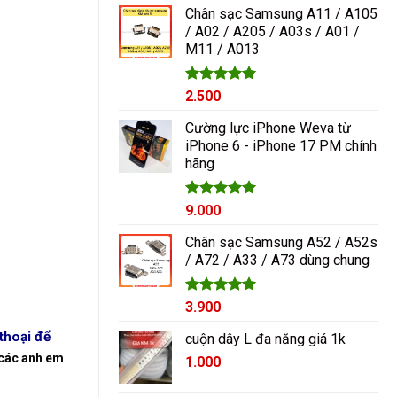
5 sao
Chân sạc Samsung A11 / A105
/ A02 / A205 / A03s / A01 /
M11 / A013
Được xếp
2.500
hạng
5.00
5 sao
Cường lực iPhone Weva từ
iPhone 6 - iPhone 17 PM chính
hãng
Được xếp
9.000
hạng
5.00
5 sao
Chân sạc Samsung A52 / A52s
/ A72 / A33 / A73 dùng chung
Được xếp
3.900
hạng
5.00
5 sao
thoại để
cuộn dây L đa năng giá 1k
o các anh em
1.000