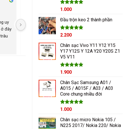
Cham Ha
Được xếp
1.000
2 năm trước
2 năm trước
hạng
5.00
5 sao
Đầu trộn keo 2 thành phần
g uy 
Nguyễn Duy sửa chữa rất 
Có con máy 8pl nát b
 ở đây 
tốt giá hợp lí rẻ so với mặt 
kính mang qua nguyễ
Được xếp
2.200
trâu 
bằng chung. Uy tín
ép lại kính là đẹp nh
hạng
5.00
ngayyy. Đẹp lắm
5 sao
Chân sạc Vivo Y11 Y12 Y15
Y17 Y12S Y 12A Y20 Y20S Z1
V5 V11
Được xếp
1.900
hạng
5.00
5 sao
Chân Sạc Samsung A01 /
A015 / A015F / A03 / A03
Core chung nhiều đời
Giá
Được xếp
Giá
1.000
hạng
5.00
gốc
hiện
5 sao
Chân sạc micro Nokia 105 /
là:
tại
N225 2017/ Nokia 220/ Nokia
1.200₫.
là: