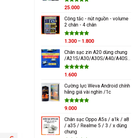
Được xếp
25.000
hạng
5.00
5 sao
Công tắc - nút nguồn - volume
2 chân - 4 chân
Được xếp
Khoảng
1.300
–
1.800
hạng
5.00
giá:
5 sao
Chân sạc zin A20 dùng chung
từ
/A21S/A30/A30S/A40/A40S/A50/A60/A70/M10/M20
1.300₫
đến
1.800₫
Được xếp
1.600
hạng
5.00
5 sao
Cường lực Weva Android chính
hãng giá vài nghìn /1c
Được xếp
9.000
hạng
5.00
5 sao
Chân sạc Oppo A5s / a1k / a8
/ a35 / Realme 5 / 3 / x dùng
chung