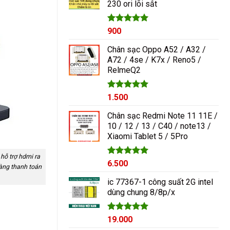
230 ori lõi sắt
1.000₫.
Được xếp
900
hạng
5.00
5 sao
Chân sạc Oppo A52 / A32 /
A72 / 4se / K7x / Reno5 /
RelmeQ2
Được xếp
1.500
hạng
5.00
5 sao
Chân sạc Redmi Note 11 11E /
10 / 12 / 13 / C40 / note13 /
Xiaomi Tablet 5 / 5Pro
 hỗ trợ hdmi ra
Được xếp
6.500
 hàng thanh toán
hạng
5.00
5 sao
ic 77367-1 công suất 2G intel
dùng chung 8/8p/x
Được xếp
19.000
hạng
5.00