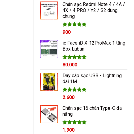
Chân sạc Redmi Note 4 / 4A /
4X / 4 PRO / Y2 / S2 dùng
chung
Được xếp
900
hạng
5.00
5 sao
ic Face iD X-12ProMax 1 tầng
Box Luban
Được xếp
80.000
hạng
5.00
5 sao
Dây cáp sạc USB - Lightning
dài 1M
Được xếp
2.600
hạng
5.00
5 sao
Chân sạc 16 chân Type-C đa
năng
Được xếp
1.900