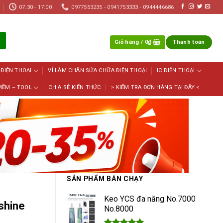
07:30 - 17:00
0977553235 - 0941753333 - 0944446686
Giỏ hàng /
0
₫
Thanh toán
 ĐIỆN THOẠI
VỈ LÀM CHÂN SỬA CHỮA ĐIỆN THOẠI
IC ĐIỆN THOẠI
MỀM – TOOL
CHIA SẺ KIẾN THỨC
> KIỂM TRA ĐƠN HÀNG TẠI ĐÂY <
SẢN PHẨM BÁN CHẠY
Keo YCS đa năng No.7000
nshine
No.8000