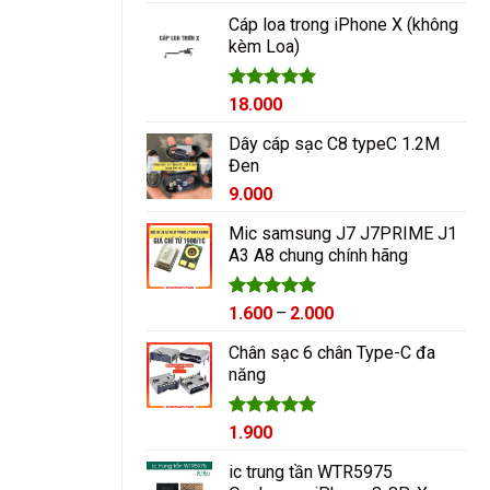
hạng
5.00
5 sao
Cáp loa trong iPhone X (không
kèm Loa)
Được xếp
18.000
hạng
5.00
5 sao
Dây cáp sạc C8 typeC 1.2M
Đen
9.000
Mic samsung J7 J7PRIME J1
A3 A8 chung chính hãng
Được xếp
Khoảng
1.600
–
2.000
hạng
5.00
giá:
5 sao
Chân sạc 6 chân Type-C đa
từ
năng
1.600₫
đến
2.000₫
Được xếp
1.900
hạng
5.00
5 sao
ic trung tần WTR5975