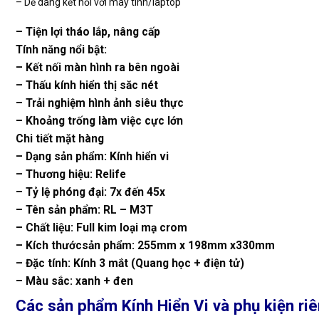
– Dễ dàng kết nối với máy tính/laptop
– Tiện lợi tháo lắp, nâng cấp
Tính năng nổi bật:
– Kết nối màn hình ra bên ngoài
– Thấu kính hiển thị săc nét
– Trải nghiệm hình ảnh siêu thực
– Khoảng trống làm việc cực lớn
Chi tiết mặt hàng
– Dạng sản phẩm: Kính hiển vi
– Thương hiệu: Relife
– Tỷ lệ phóng đại: 7x đến 45x
– Tên sản phẩm: RL – M3T
– Chất liệu: Full kim loại mạ crom
– Kích thướcsản phẩm: 255mm x 198mm x330mm
– Đặc tính: Kính 3 mắt (Quang học + điện tử)
– Màu sắc: xanh + đen
Các sản phẩm Kính Hiển Vi và phụ kiện riê