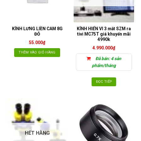
KÍNH LƯNG LIỀN CAM 8G
KÍNH HIỂN VI 3 mắt SZM ra
ĐỎ
tivi MC75T giá khuyến mãi
4990k
55.000
₫
4.990.000
₫
THÊM VÀO GIỎ HÀNG
Đã bán: 4 sản
phẩm/tháng
ĐỌC TIẾP
HẾT HÀNG