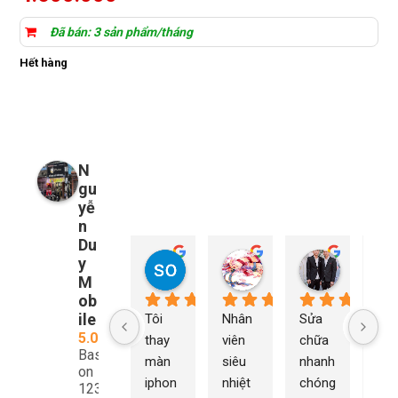
dựa trên
đánh giá
Đã bán: 3 sản phẩm/tháng
Hết hàng
N
gu
yễ
n
Du
y
so young
My Nguyễn
Tu Nguy
2 năm trước
2 năm trước
2 năm trướ
M
ob
ile
Tôi 
Nhân 
Sửa 
Ng
5.0
thay 
viên 
chữa 
n Du
Based
màn 
siêu 
nhanh 
sửa
on
iphon
nhiệt 
chóng 
chữ
1232