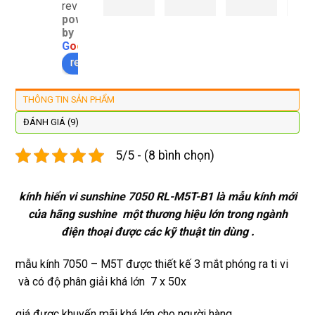
e xs ở 
tình 
uy tín 
rất 
reviews
powered
đây 
thợ 
mình 
giá 
by
màn 
làm 
thay 
hợp 
G
o
o
g
l
e
xịn 
lại 
pin 
rẻ s
review us on
đẹp 
nhanh 
xsm ở 
với 
lại 
tôi sẽ 
đây 
mặt
THÔNG TIN SẢN PHẨM
còn 
quay 
giá cả 
bằn
được 
lại
hợp lí 
chu
ĐÁNH GIÁ (9)
dán cl 
pin 
. Uy 
5/5 - (8 bình chọn)
xịn 
dùng 
tín
miễn 
trâu 
phí. 
bền
kính hiển vi sunshine 7050 RL-M5T-B1 là mẫu kính mới
Rất 
của hãng sushine một thương hiệu lớn trong ngành
tôt
điện thoại được các kỹ thuật tin dùng .
mẫu kính 7050 – M5T được thiết kế 3 mắt phóng ra ti vi
và có độ phân giải khá lớn 7 x 50x
giá được khuyến mãi khá lớn cho người hàng