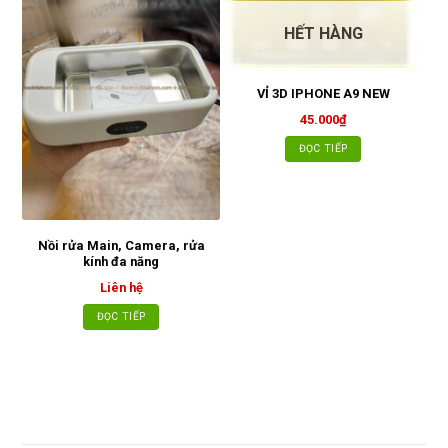
HẾT HÀNG
VỈ 3D IPHONE A9 NEW
45.000
₫
ĐỌC TIẾP
Nồi rửa Main, Camera, rửa
kính đa năng
Liên hệ
ĐỌC TIẾP