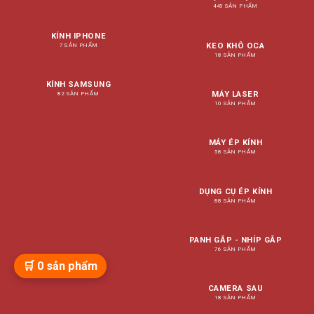
445 SẢN PHẨM
KÍNH IPHONE
KEO KHÔ OCA
7 SẢN PHẨM
18 SẢN PHẨM
KÍNH SAMSUNG
MÁY LASER
82 SẢN PHẨM
10 SẢN PHẨM
MÁY ÉP KÍNH
58 SẢN PHẨM
DỤNG CỤ ÉP KÍNH
88 SẢN PHẨM
PANH GẮP - NHÍP GẮP
76 SẢN PHẨM
🛒
0
sản phẩm
CAMERA SAU
18 SẢN PHẨM