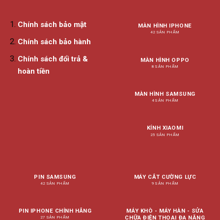
Chính sách bảo mật
MÀN HÌNH IPHONE
42 SẢN PHẨM
Chính sách bảo hành
Chính sách đổi trả &
MÀN HÌNH OPPO
8 SẢN PHẨM
hoàn tiền
MÀN HÌNH SAMSUNG
4 SẢN PHẨM
KÍNH XIAOMI
25 SẢN PHẨM
PIN SAMSUNG
MÁY CẮT CƯỜNG LỰC
42 SẢN PHẨM
9 SẢN PHẨM
PIN IPHONE CHÍNH HÃNG
MÁY KHÒ - MÁY HÀN - SỬA
CHỮA ĐIỆN THOẠI ĐA NĂNG
27 SẢN PHẨM