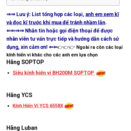
⇒⇒ Lưu ý: List tổng hợp các loại,
anh em xem kĩ
và đọc kĩ trước khi mua để tránh nhầm lẫn
.
⇐⇐
⇒⇒ Nhắn tin hoặc gọi điện thoại để được
nhân viên tư vấn trực tiếp và hướng dẫn cách sử
dụng, xin cảm ơn! ⇐⇐
👉👉👉
Ngoài ra còn các loại
kính hiển vi khác cho các anh em lựa chọn
Hãng SOPTOP
Siêu kính hiển vi BH200M SOPTOP
Hãng YCS
Kính Hiển Vi YCS 6558X
Hãng Luban