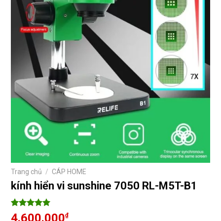
Trang chủ
/
CÁP HOME
kính hiển vi sunshine 7050 RL-M5T-B1
5
8
trên 5
4.600.000
₫