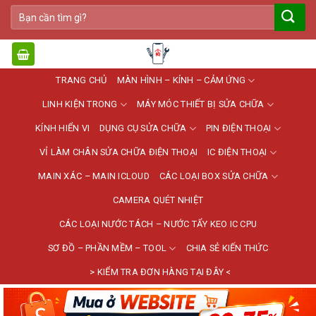
Bỏ
Tìm
qua
kiếm:
nội
dung
TRANG CHỦ
MÀN HÌNH – KÍNH – CẢM ỨNG
LINH KIỆN TRONG
MÁY MÓC THIẾT BỊ SỬA CHỮA
KÍNH HIỂN VI
DỤNG CỤ SỬA CHỮA
PIN ĐIỆN THOẠI
VỈ LÀM CHÂN SỬA CHỮA ĐIỆN THOẠI
IC ĐIỆN THOẠI
MAIN XÁC – MAIN ICLOUD
CÁC LOẠI BOX SỬA CHỮA
CAMERA QUÉT NHIỆT
CÁC LOẠI NƯỚC TÁCH – NƯỚC TẨY KEO IC CPU
SƠ ĐỒ – PHẦN MỀM – TOOL
CHIA SẺ KIẾN THỨC
> KIỂM TRA ĐƠN HÀNG TẠI ĐÂY <