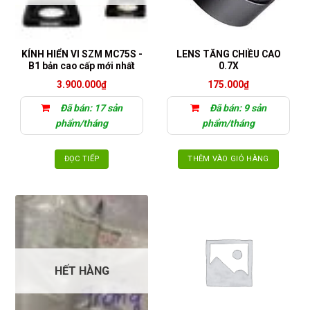
KÍNH HIỂN VI SZM MC75S -
LENS TĂNG CHIỀU CAO
B1 bản cao cấp mới nhất
0.7X
3.900.000
₫
175.000
₫
Đã bán: 17 sản
Đã bán: 9 sản
phẩm/tháng
phẩm/tháng
ĐỌC TIẾP
THÊM VÀO GIỎ HÀNG
HẾT HÀNG