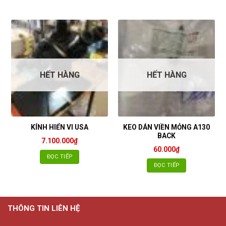
HẾT HÀNG
HẾT HÀNG
KEO DÁN VIỀN MỎNG A130
KÍNH HIỂN VI USA
BACK
7.100.000
₫
60.000
₫
ĐỌC TIẾP
ĐỌC TIẾP
THÔNG TIN LIÊN HỆ