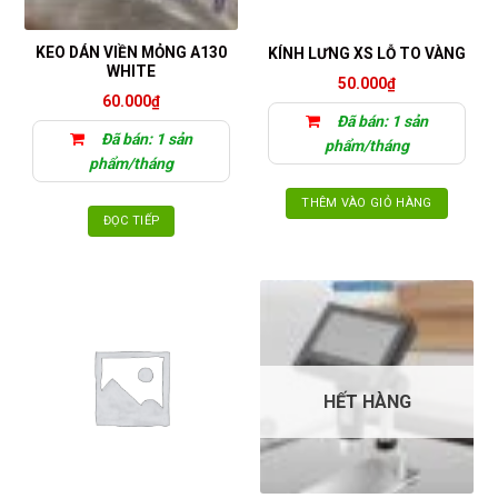
KEO DÁN VIỀN MỎNG A130
KÍNH LƯNG XS LỖ TO VÀNG
WHITE
50.000
₫
60.000
₫
Đã bán: 1 sản
Đã bán: 1 sản
phẩm/tháng
phẩm/tháng
THÊM VÀO GIỎ HÀNG
ĐỌC TIẾP
HẾT HÀNG