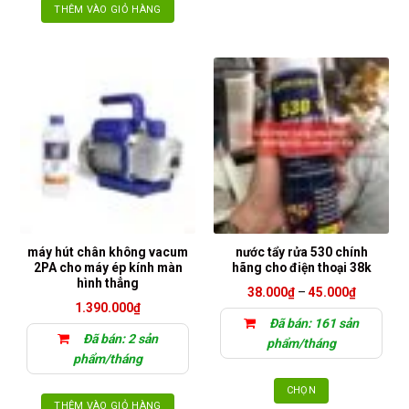
Sản
THÊM VÀO GIỎ HÀNG
phẩm
này
có
nhiều
biến
thể.
Các
tùy
chọn
có
thể
được
chọn
máy hút chân không vacum
nước tẩy rửa 530 chính
2PA cho máy ép kính màn
hãng cho điện thoại 38k
trên
hình thẳng
trang
Khoảng
38.000
₫
–
45.000
₫
giá:
sản
1.390.000
₫
từ
Đã bán: 161 sản
phẩm
38.000₫
Đã bán: 2 sản
đến
phẩm/tháng
45.000₫
phẩm/tháng
CHỌN
THÊM VÀO GIỎ HÀNG