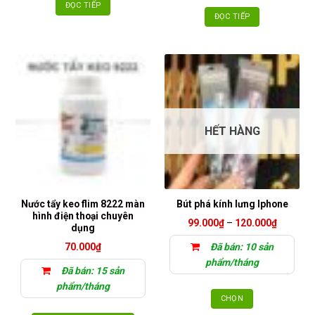
ĐỌC TIẾP
ĐỌC TIẾP
HẾT HÀNG
Nước tẩy keo flim 8222 màn
Bút phá kính lưng Iphone
hình điện thoại chuyên
Khoảng
99.000
₫
–
120.000
₫
dụng
giá:
từ
70.000
₫
Đã bán: 10 sản
99.000₫
đến
phẩm/tháng
120.000
Đã bán: 15 sản
phẩm/tháng
CHỌN