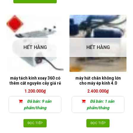
Sản
phẩm
này
có
nhiều
biến
thể.
Các
HẾT HÀNG
HẾT HÀNG
tùy
chọn
có
thể
được
máy tách kính xoay 360 có
máy hút chân không lớn
chọn
thêm cắt nguyên cây giá rẻ
cho máy ép kính 4.0
trên
1.200.000
₫
2.400.000
₫
trang
sản
Đã bán: 9 sản
Đã bán: 1 sản
phẩm
phẩm/tháng
phẩm/tháng
ĐỌC TIẾP
ĐỌC TIẾP