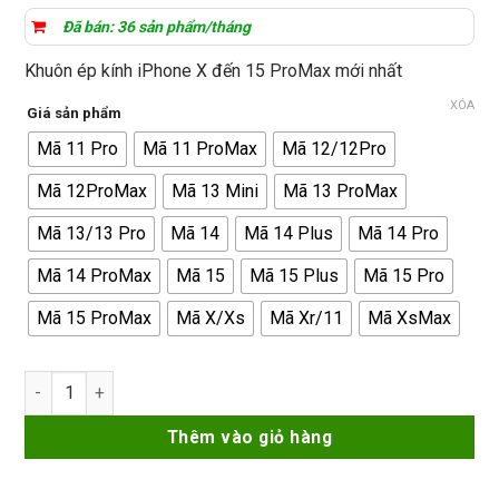
giá:
đánh giá
từ
Đã bán: 36 sản phẩm/tháng
72.000₫
Khuôn ép kính iPhone X đến 15 ProMax mới nhất
đến
XÓA
105.000₫
Giá sản phẩm
Mã 11 Pro
Mã 11 ProMax
Mã 12/12Pro
Mã 12ProMax
Mã 13 Mini
Mã 13 ProMax
Mã 13/13 Pro
Mã 14
Mã 14 Plus
Mã 14 Pro
Mã 14 ProMax
Mã 15
Mã 15 Plus
Mã 15 Pro
Mã 15 ProMax
Mã X/Xs
Mã Xr/11
Mã XsMax
Khuôn ép kính iPhone X - 15 ProMax mới nhất số lượng
Thêm vào giỏ hàng