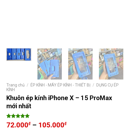
Trang chủ
/
ÉP KÍNH - MÁY ÉP KÍNH - THIẾT BỊ
/
DỤNG CỤ ÉP
KÍNH
Khuôn ép kính iPhone X – 15 ProMax
mới nhất
5
19
trên 5
Khoảng
72.000
–
105.000
₫
₫
dựa trên