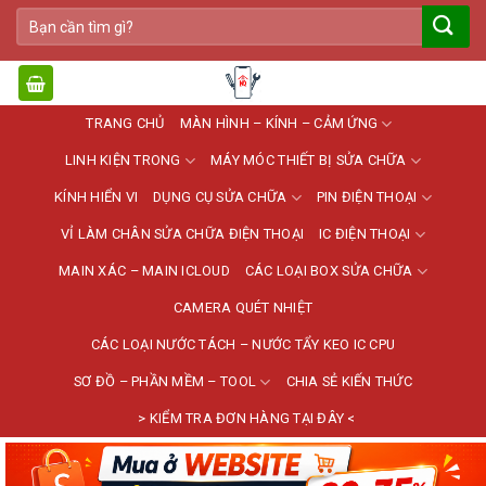
Bỏ
Tìm
qua
kiếm:
nội
dung
TRANG CHỦ
MÀN HÌNH – KÍNH – CẢM ỨNG
LINH KIỆN TRONG
MÁY MÓC THIẾT BỊ SỬA CHỮA
KÍNH HIỂN VI
DỤNG CỤ SỬA CHỮA
PIN ĐIỆN THOẠI
VỈ LÀM CHÂN SỬA CHỮA ĐIỆN THOẠI
IC ĐIỆN THOẠI
MAIN XÁC – MAIN ICLOUD
CÁC LOẠI BOX SỬA CHỮA
CAMERA QUÉT NHIỆT
CÁC LOẠI NƯỚC TÁCH – NƯỚC TẨY KEO IC CPU
SƠ ĐỒ – PHẦN MỀM – TOOL
CHIA SẺ KIẾN THỨC
> KIỂM TRA ĐƠN HÀNG TẠI ĐÂY <