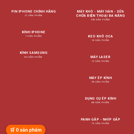
PIN IPHONE CHÍNH HÃNG
MÁY KHÒ - MÁY HÀN - SỬA
CHỮA ĐIỆN THOẠI ĐA NĂNG
27 SẢN PHẨM
445 SẢN PHẨM
KÍNH IPHONE
KEO KHÔ OCA
7 SẢN PHẨM
18 SẢN PHẨM
KÍNH SAMSUNG
MÁY LASER
82 SẢN PHẨM
10 SẢN PHẨM
MÁY ÉP KÍNH
58 SẢN PHẨM
DỤNG CỤ ÉP KÍNH
88 SẢN PHẨM
PANH GẮP - NHÍP GẮP
76 SẢN PHẨM
🛒
0
sản phẩm