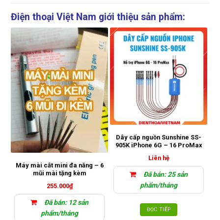
Điện thoại Việt Nam giới thiệu sản phẩm:
Dây cấp nguồn Sunshine SS-
Pi
905K iPhone 6G – 16 ProMax
Liên hệ
Máy mài cắt mini đa năng – 6
mũi mài tặng kèm
Đã bán: 25 sản
phẩm/tháng
255.000
₫
Đã bán: 12 sản
ĐỌC TIẾP
phẩm/tháng