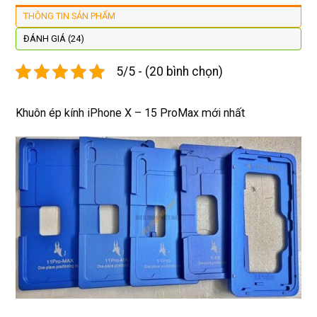
lại 
tôi sẽ 
đây 
mặt
THÔNG TIN SẢN PHẨM
còn 
quay 
giá cả 
bằn
được 
lại
hợp lí 
chu
ĐÁNH GIÁ (24)
dán cl 
pin 
. Uy 
5/5 - (20 bình chọn)
xịn 
dùng 
tín
miễn 
trâu 
phí. 
bền
Khuôn ép kính iPhone X – 15 ProMax mới nhất
Rất 
tôt