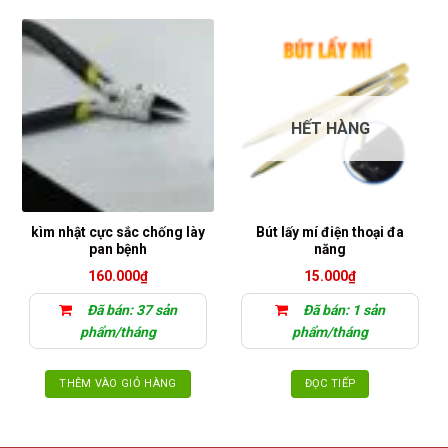
HẾT HÀNG
kìm nhật cực sắc chống lày
Bút lấy mí điện thoại đa
pan bệnh
năng
160.000
₫
15.000
₫
Đã bán: 37 sản
Đã bán: 1 sản
phẩm/tháng
phẩm/tháng
THÊM VÀO GIỎ HÀNG
ĐỌC TIẾP