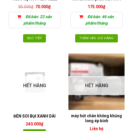
Giá
Giá
85.000
₫
70.000
₫
175.000
₫
gốc
hiện
là:
tại
Đã bán: 22 sản
Đã bán: 46 sản
85.000₫.
là:
70.000₫.
phẩm/tháng
phẩm/tháng
ĐỌC TIẾP
THÊM VÀO GIỎ HÀNG
HẾT HÀNG
HẾT HÀNG
máy hút chân không khủng
ĐÈN SOI BỤI XANH DÀI
long ép kính
240.000
₫
Liên hệ