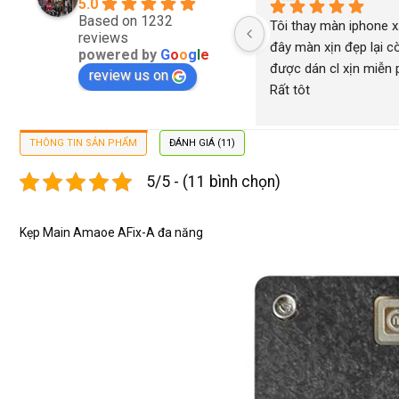
5.0
Based on 1232
Tôi thay màn iphone xs
reviews
đây màn xịn đẹp lại cò
powered by
G
o
o
g
l
e
được dán cl xịn miễn ph
review us on
Rất tôt
THÔNG TIN SẢN PHẨM
ĐÁNH GIÁ (11)
5/5 - (11 bình chọn)
Kẹp Main Amaoe AFix-A đa năng