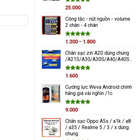
Được xếp
25.000
hạng
5.00
5 sao
Công tắc - nút nguồn - volume
2 chân - 4 chân
Được xếp
Khoảng
1.300
–
1.800
hạng
5.00
giá:
5 sao
Chân sạc zin A20 dùng chung
từ
/A21S/A30/A30S/A40/A40S/A50/A60/A70/M10/M20
1.300₫
đến
1.800₫
Được xếp
1.600
hạng
5.00
5 sao
Cường lực Weva Android chính
hãng giá vài nghìn /1c
Được xếp
9.000
hạng
5.00
5 sao
Chân sạc Oppo A5s / a1k / a8
/ a35 / Realme 5 / 3 / x dùng
chung