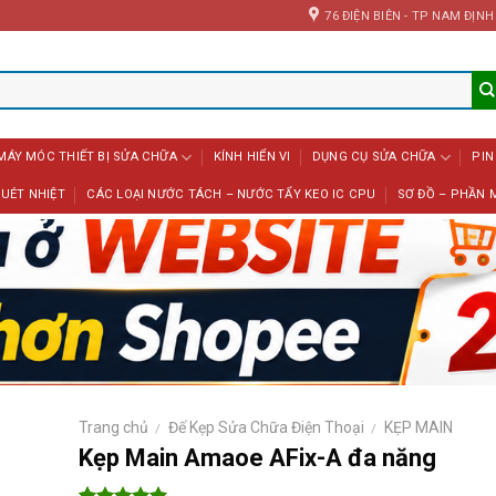
76 ĐIỆN BIÊN - TP NAM ĐỊNH
MÁY MÓC THIẾT BỊ SỬA CHỮA
KÍNH HIỂN VI
DỤNG CỤ SỬA CHỮA
PIN
UÉT NHIỆT
CÁC LOẠI NƯỚC TÁCH – NƯỚC TẨY KEO IC CPU
SƠ ĐỒ – PHẦN 
Trang chủ
Đế Kẹp Sửa Chữa Điện Thoại
KẸP MAIN
/
/
Kẹp Main Amaoe AFix-A đa năng