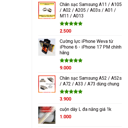
5 sao
Chân sạc Samsung A11 / A105
/ A02 / A205 / A03s / A01 /
M11 / A013
Được xếp
2.500
hạng
5.00
5 sao
Cường lực iPhone Weva từ
iPhone 6 - iPhone 17 PM chính
hãng
Được xếp
9.000
hạng
5.00
5 sao
Chân sạc Samsung A52 / A52s
/ A72 / A33 / A73 dùng chung
Được xếp
3.900
hạng
5.00
5 sao
cuộn dây L đa năng giá 1k
1.000