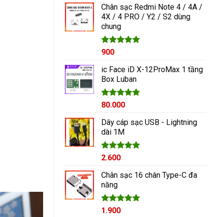
Chân sạc Redmi Note 4 / 4A /
4X / 4 PRO / Y2 / S2 dùng
chung
Được xếp
900
hạng
5.00
5 sao
ic Face iD X-12ProMax 1 tầng
Box Luban
Được xếp
80.000
hạng
5.00
5 sao
Dây cáp sạc USB - Lightning
dài 1M
Được xếp
2.600
hạng
5.00
5 sao
Chân sạc 16 chân Type-C đa
năng
Được xếp
1.900