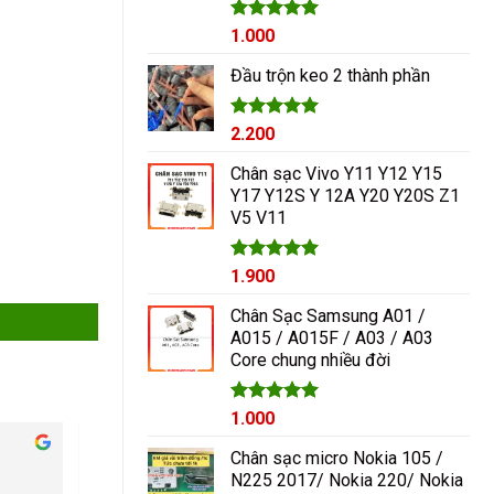
Được xếp
1.000
hạng
5.00
5 sao
Đầu trộn keo 2 thành phần
Được xếp
2.200
hạng
5.00
5 sao
Chân sạc Vivo Y11 Y12 Y15
Y17 Y12S Y 12A Y20 Y20S Z1
V5 V11
Được xếp
1.900
hạng
5.00
5 sao
Chân Sạc Samsung A01 /
A015 / A015F / A03 / A03
Core chung nhiều đời
Giá
Được xếp
Giá
1.000
hạng
5.00
gốc
hiện
5 sao
Cham Ha
Chân sạc micro Nokia 105 /
là:
tại
2 năm trước
2 năm trước
N225 2017/ Nokia 220/ Nokia
1.200₫.
là: