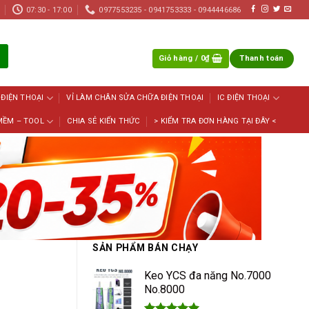
07:30 - 17:00
0977553235 - 0941753333 - 0944446686
Giỏ hàng /
0
₫
Thanh toán
 ĐIỆN THOẠI
VỈ LÀM CHÂN SỬA CHỮA ĐIỆN THOẠI
IC ĐIỆN THOẠI
MỀM – TOOL
CHIA SẺ KIẾN THỨC
> KIỂM TRA ĐƠN HÀNG TẠI ĐÂY <
SẢN PHẨM BÁN CHẠY
Keo YCS đa năng No.7000
No.8000