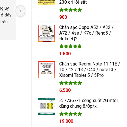
230 ori lõi sắt
1.000₫.
g uy 
Nguyễn Duy sửa chữa rất 
Có con máy 8pl nát b
 ở đây 
tốt giá hợp lí rẻ so với mặt 
kính mang qua nguyễ
Được xếp
900
hạng
5.00
trâu 
bằng chung. Uy tín
ép lại kính là đẹp nh
5 sao
Chân sạc Oppo A52 / A32 /
ngayyy. Đẹp lắm
A72 / 4se / K7x / Reno5 /
RelmeQ2
Được xếp
1.500
hạng
5.00
5 sao
Chân sạc Redmi Note 11 11E /
10 / 12 / 13 / C40 / note13 /
Xiaomi Tablet 5 / 5Pro
Được xếp
6.500
hạng
5.00
5 sao
ic 77367-1 công suất 2G intel
dùng chung 8/8p/x
Được xếp
19.000
hạng
5.00