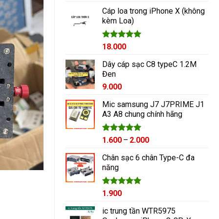
hạng
5.00
5 sao
Cáp loa trong iPhone X (không
kèm Loa)
Được xếp
18.000
hạng
5.00
5 sao
Dây cáp sạc C8 typeC 1.2M
Đen
9.000
Mic samsung J7 J7PRIME J1
A3 A8 chung chính hãng
Được xếp
Khoảng
1.600
–
2.000
hạng
5.00
giá:
5 sao
Chân sạc 6 chân Type-C đa
từ
năng
1.600₫
đến
2.000₫
Được xếp
1.900
hạng
5.00
5 sao
ic trung tần WTR5975