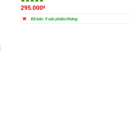
5
8
trên 5
295.000
₫
dựa trên
đánh giá
Đã bán: 9 sản phẩm/tháng