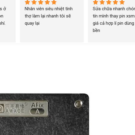
 ở 
Nhân viên siêu nhiệt tình 
Sửa chữa nhanh chón
n 
thợ làm lại nhanh tôi sẽ 
tín mình thay pin xsm
í. 
quay lại
giá cả hợp lí pin dùng 
bền