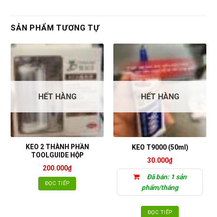
SẢN PHẨM TƯƠNG TỰ
HẾT HÀNG
HẾT HÀNG
KEO 2 THÀNH PHẦN
KEO T9000 (50ml)
TOOLGUIDE HỘP
30.000
₫
200.000
₫
Đã bán: 1 sản
ĐỌC TIẾP
phẩm/tháng
ĐỌC TIẾP