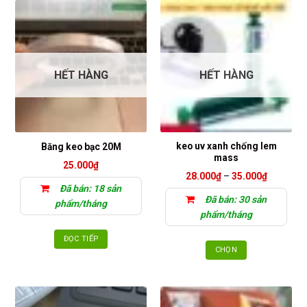
HẾT HÀNG
HẾT HÀNG
keo uv xanh chống lem
Băng keo bạc 20M
mass
25.000
₫
Khoảng
28.000
₫
–
35.000
₫
giá:
Đã bán: 18 sản
từ
Đã bán: 30 sản
28.000₫
phẩm/tháng
đến
phẩm/tháng
35.000₫
ĐỌC TIẾP
CHỌN
Sản
phẩm
này