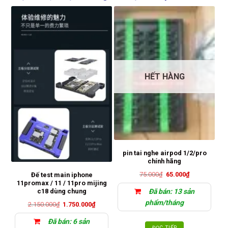
HẾT HÀNG
K
pin tai nghe airpod 1/2/pro
chính hãng
Giá
Giá
75.000
₫
65.000
₫
Đế test main iphone
gốc
hiện
11promax / 11 / 11pro mijing
là:
tại
Đã bán: 13 sản
c18 dùng chung
75.000₫.
là:
65.000₫.
phẩm/tháng
Giá
Giá
2.150.000
₫
1.750.000
₫
gốc
hiện
là:
tại
Đã bán: 6 sản
2.150.000₫.
là:
ĐỌC TIẾP