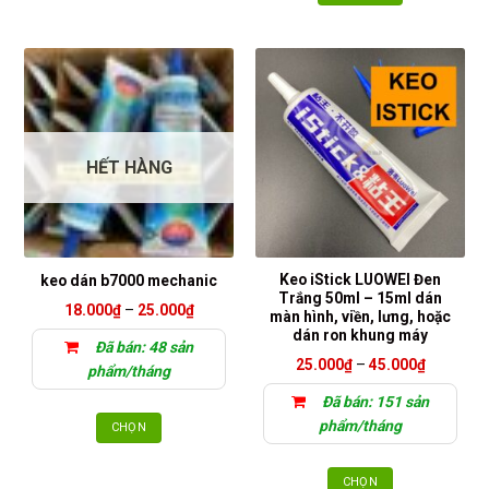
HẾT HÀNG
Keo iStick LUOWEI Đen
keo dán b7000 mechanic
Trắng 50ml – 15ml dán
Khoảng
18.000
₫
–
25.000
₫
màn hình, viền, lưng, hoặc
giá:
dán ron khung máy
từ
Đã bán: 48 sản
18.000₫
Khoảng
25.000
₫
–
45.000
₫
đến
phẩm/tháng
giá:
25.000₫
từ
Đã bán: 151 sản
25.000₫
đến
phẩm/tháng
CHỌN
45.000₫
Sản
phẩm
CHỌN