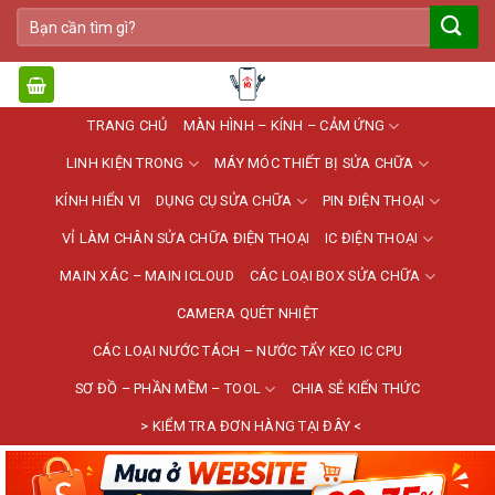
Bỏ
Tìm
qua
kiếm:
nội
dung
TRANG CHỦ
MÀN HÌNH – KÍNH – CẢM ỨNG
LINH KIỆN TRONG
MÁY MÓC THIẾT BỊ SỬA CHỮA
KÍNH HIỂN VI
DỤNG CỤ SỬA CHỮA
PIN ĐIỆN THOẠI
VỈ LÀM CHÂN SỬA CHỮA ĐIỆN THOẠI
IC ĐIỆN THOẠI
MAIN XÁC – MAIN ICLOUD
CÁC LOẠI BOX SỬA CHỮA
CAMERA QUÉT NHIỆT
CÁC LOẠI NƯỚC TÁCH – NƯỚC TẨY KEO IC CPU
SƠ ĐỒ – PHẦN MỀM – TOOL
CHIA SẺ KIẾN THỨC
> KIỂM TRA ĐƠN HÀNG TẠI ĐÂY <