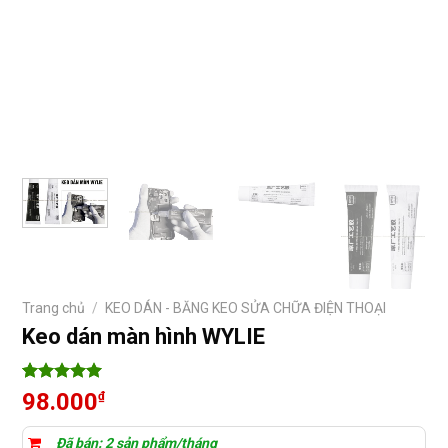
Trang chủ
/
KEO DÁN - BĂNG KEO SỬA CHỮA ĐIỆN THOẠI
Keo dán màn hình WYLIE
5
9
trên 5
98.000
₫
dựa trên
đánh giá
Đã bán: 2 sản phẩm/tháng