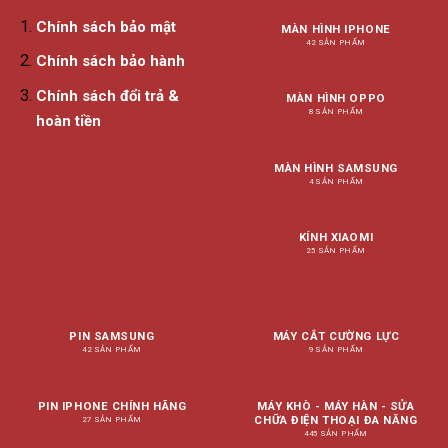
Chính sách bảo mật
MÀN HÌNH IPHONE
42 SẢN PHẨM
Chính sách bảo hành
Chính sách đổi trả &
MÀN HÌNH OPPO
8 SẢN PHẨM
hoàn tiền
MÀN HÌNH SAMSUNG
4 SẢN PHẨM
KÍNH XIAOMI
25 SẢN PHẨM
PIN SAMSUNG
MÁY CẮT CƯỜNG LỰC
42 SẢN PHẨM
9 SẢN PHẨM
PIN IPHONE CHÍNH HÃNG
MÁY KHÒ - MÁY HÀN - SỬA
CHỮA ĐIỆN THOẠI ĐA NĂNG
27 SẢN PHẨM
445 SẢN PHẨM