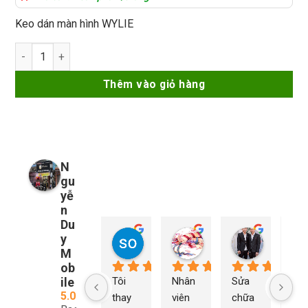
Keo dán màn hình WYLIE
Keo dán màn hình WYLIE số lượng
Thêm vào giỏ hàng
N
gu
yễ
n
Du
y
so young
My Nguyễn
Tu Nguy
2 năm trước
2 năm trước
2 năm trướ
M
ob
ile
Tôi 
Nhân 
Sửa 
Ng
5.0
thay 
viên 
chữa 
n Du