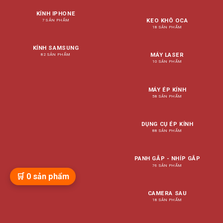
KÍNH IPHONE
KEO KHÔ OCA
7 SẢN PHẨM
18 SẢN PHẨM
KÍNH SAMSUNG
MÁY LASER
82 SẢN PHẨM
10 SẢN PHẨM
MÁY ÉP KÍNH
58 SẢN PHẨM
DỤNG CỤ ÉP KÍNH
88 SẢN PHẨM
PANH GẮP - NHÍP GẮP
76 SẢN PHẨM
🛒
0
sản phẩm
CAMERA SAU
18 SẢN PHẨM