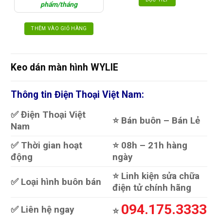
1.750.000₫.
phẩm/tháng
THÊM VÀO GIỎ HÀNG
Keo dán màn hình WYLIE
Thông tin Điện Thoại Việt Nam:
✅ Điện Thoại Việt
⭐️ Bán buôn – Bán Lẻ
Nam
✅ Thời gian hoạt
⭐️ 08h – 21h hàng
động
ngày
⭐️ Linh kiện sửa chữa
✅ Loại hình buôn bán
điện tử chính hãng
094.175.3333
✅ Liên hệ ngay
⭐️