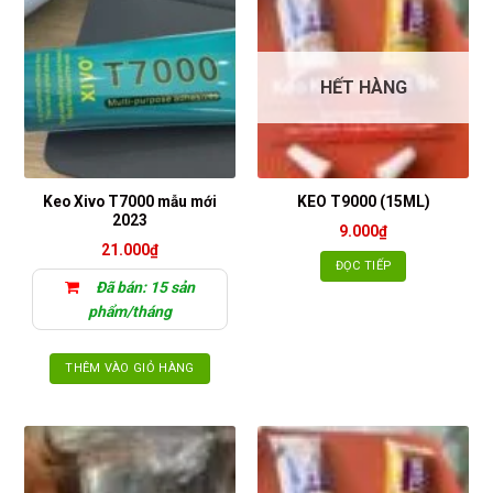
có
nhiều
biến
thể.
HẾT HÀNG
Các
tùy
chọn
có
thể
Keo Xivo T7000 mẫu mới
KEO T9000 (15ML)
được
2023
9.000
₫
chọn
21.000
₫
trên
ĐỌC TIẾP
trang
Đã bán: 15 sản
sản
phẩm/tháng
phẩm
THÊM VÀO GIỎ HÀNG