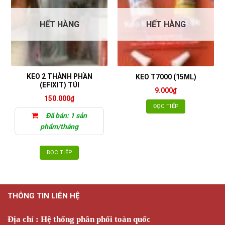
HẾT HÀNG
HẾT HÀNG
KEO 2 THÀNH PHẦN
KEO T7000 (15ML)
(EFIXIT) TÚI
9.000
₫
150.000
₫
ĐỌC TIẾP
Đã bán: 1 sản
phẩm/tháng
ĐỌC TIẾP
THÔNG TIN LIÊN HỆ
Địa chỉ : Hệ thống phân phối toàn quốc