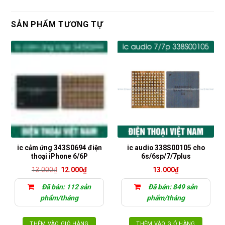
SẢN PHẨM TƯƠNG TỰ
ic cảm ứng 343S0694 điện
ic audio 338S00105 cho
thoại iPhone 6/6P
6s/6sp/7/7plus
Giá
Giá
13.000
₫
12.000
₫
13.000
₫
gốc
hiện
là:
tại
Đã bán: 112 sản
Đã bán: 849 sản
13.000₫.
là:
12.000₫.
phẩm/tháng
phẩm/tháng
THÊM VÀO GIỎ HÀNG
THÊM VÀO GIỎ HÀNG