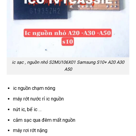
ic sạc , nguồn nhỏ S2MU106X01 Samsung S10+ A20 A30
A50
ic nguồn chạm nóng
máy rớt nước rỉ ic nguồn
nứt ic, bể ic …
cắm sạc qua đêm mất nguồn
máy rơi rớt nặng