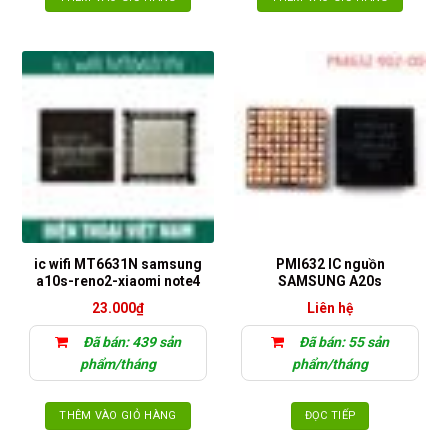
ic wifi MT6631N samsung
PMI632 IC nguồn
a10s-reno2-xiaomi note4
SAMSUNG A20s
23.000
₫
Liên hệ
Đã bán: 439 sản
Đã bán: 55 sản
phẩm/tháng
phẩm/tháng
THÊM VÀO GIỎ HÀNG
ĐỌC TIẾP