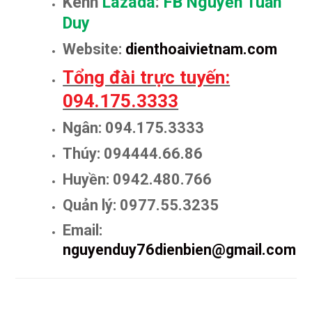
Kênh
Lazada
:
FB Nguyễn Tuấn
Duy
Website:
dienthoaivietnam.com
Tổng đài trực tuyến:
094.175.3333
Ngân: 094.175.3333
Thúy: 094444.66.86
Huyền: 0942.480.766
Quản lý: 0977.55.3235
Email:
nguyenduy76dienbien@gmail.com