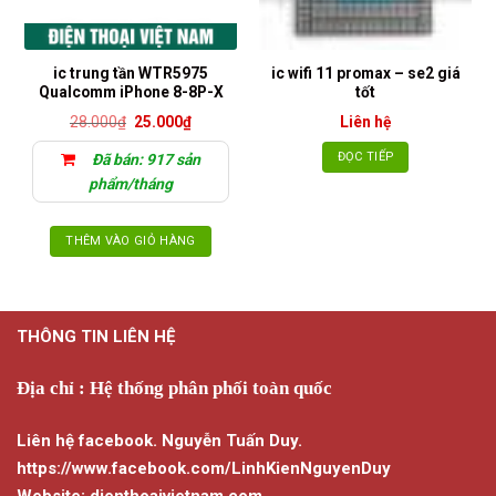
ic trung tần WTR5975
ic wifi 11 promax – se2 giá
Qualcomm iPhone 8-8P-X
tốt
Giá
Giá
28.000
₫
25.000
₫
Liên hệ
gốc
hiện
là:
tại
ĐỌC TIẾP
Đã bán: 917 sản
28.000₫.
là:
25.000₫.
phẩm/tháng
THÊM VÀO GIỎ HÀNG
THÔNG TIN LIÊN HỆ
Địa chỉ : Hệ thống phân phối toàn quốc
Liên hệ facebook. Nguyễn Tuấn Duy.
https://www.facebook.com/LinhKienNguyenDuy
Website: dienthoaivietnam.com