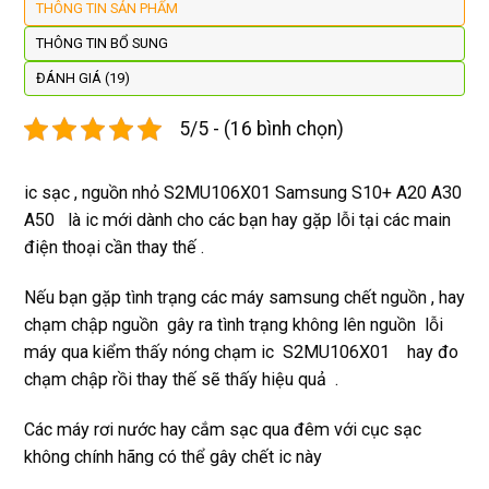
THÔNG TIN SẢN PHẨM
còn 
quay 
giá cả 
bằn
được 
lại
hợp lí 
chu
THÔNG TIN BỔ SUNG
dán cl 
pin 
. Uy 
ĐÁNH GIÁ (19)
xịn 
dùng 
tín
miễn 
trâu 
5/5 - (16 bình chọn)
phí. 
bền
Rất 
ic sạc , nguồn nhỏ S2MU106X01 Samsung S10+ A20 A30
tôt
A50 là ic mới dành cho các bạn hay gặp lỗi tại các main
điện thoại cần thay thế .
Nếu bạn gặp tình trạng các máy samsung chết nguồn , hay
chạm chập nguồn gây ra tình trạng không lên nguồn lỗi
máy qua kiểm thấy nóng chạm ic S2MU106X01 hay đo
chạm chập rồi thay thế sẽ thấy hiệu quả .
Các máy rơi nước hay cắm sạc qua đêm với cục sạc
không chính hãng có thể gây chết ic này