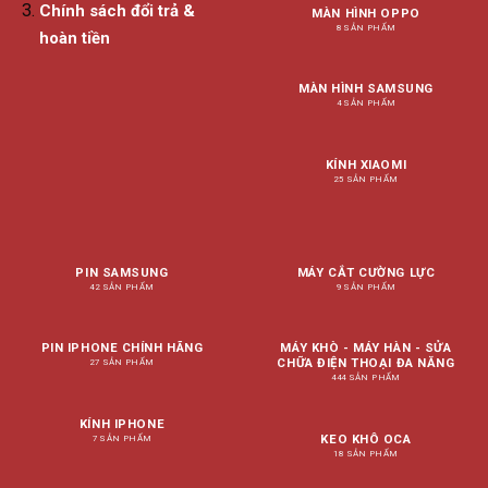
Chính sách đổi trả &
MÀN HÌNH OPPO
8 SẢN PHẨM
hoàn tiền
MÀN HÌNH SAMSUNG
4 SẢN PHẨM
KÍNH XIAOMI
25 SẢN PHẨM
PIN SAMSUNG
MÁY CẮT CƯỜNG LỰC
42 SẢN PHẨM
9 SẢN PHẨM
PIN IPHONE CHÍNH HÃNG
MÁY KHÒ - MÁY HÀN - SỬA
CHỮA ĐIỆN THOẠI ĐA NĂNG
27 SẢN PHẨM
444 SẢN PHẨM
KÍNH IPHONE
KEO KHÔ OCA
7 SẢN PHẨM
18 SẢN PHẨM