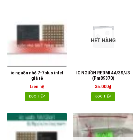
HẾT HÀNG
ic nguồn nhỏ 7-7plus intel
IC NGUỒN REDMI 4A/3S/J3
giá rẻ
(Pm89370)
Liên hệ
35.000
₫
ĐỌC TIẾP
ĐỌC TIẾP