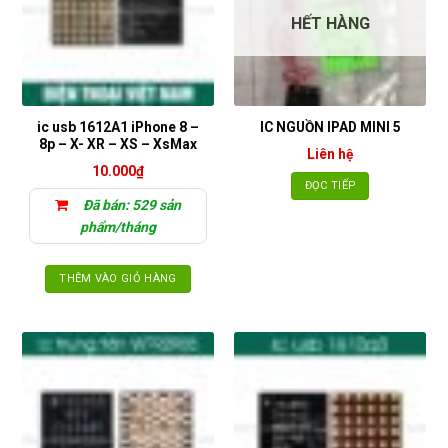
HẾT HÀNG
ic usb 1612A1 iPhone 8 –
IC NGUỒN IPAD MINI 5
8p – X- XR – XS – XsMax
Liên hệ
10.000
₫
ĐỌC TIẾP
Đã bán: 529 sản
phẩm/tháng
THÊM VÀO GIỎ HÀNG