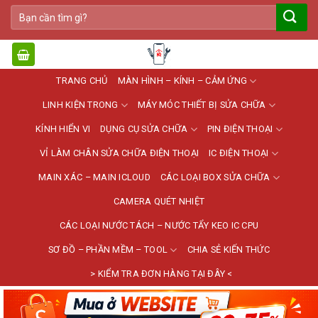
Bỏ
Tìm
qua
kiếm:
nội
dung
TRANG CHỦ
MÀN HÌNH – KÍNH – CẢM ỨNG
LINH KIỆN TRONG
MÁY MÓC THIẾT BỊ SỬA CHỮA
KÍNH HIỂN VI
DỤNG CỤ SỬA CHỮA
PIN ĐIỆN THOẠI
VỈ LÀM CHÂN SỬA CHỮA ĐIỆN THOẠI
IC ĐIỆN THOẠI
MAIN XÁC – MAIN ICLOUD
CÁC LOẠI BOX SỬA CHỮA
CAMERA QUÉT NHIỆT
CÁC LOẠI NƯỚC TÁCH – NƯỚC TẨY KEO IC CPU
SƠ ĐỒ – PHẦN MỀM – TOOL
CHIA SẺ KIẾN THỨC
> KIỂM TRA ĐƠN HÀNG TẠI ĐÂY <