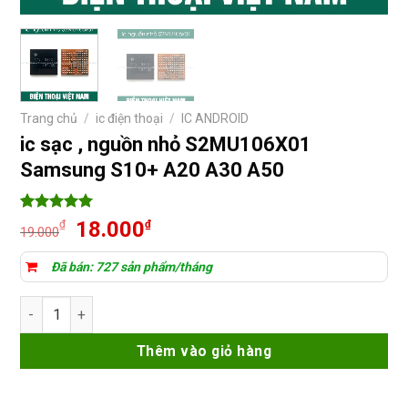
Trang chủ
/
ic điện thoại
/
IC ANDROID
ic sạc , nguồn nhỏ S2MU106X01
Samsung S10+ A20 A30 A50
5
14
trên 5
Giá
Giá
18.000
₫
₫
19.000
dựa trên
gốc
hiện
đánh giá
là:
tại
Đã bán: 727 sản phẩm/tháng
19.000₫.
là:
ic sạc , nguồn nhỏ S2MU106X01 Samsung S10+ A20 A30 A50 s
18.000₫.
Thêm vào giỏ hàng