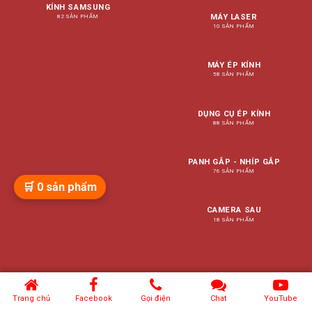
KÍNH SAMSUNG
MÁY LASER
82 SẢN PHẨM
10 SẢN PHẨM
MÁY ÉP KÍNH
58 SẢN PHẨM
DỤNG CỤ ÉP KÍNH
88 SẢN PHẨM
PANH GẮP - NHÍP GẮP
76 SẢN PHẨM
🛒
0
sản phẩm
CAMERA SAU
18 SẢN PHẨM
Trang chủ
Facebook
Gọi điện
Chat
YouTube