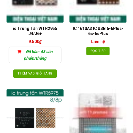
ic Trung Tần WTR2955
IC 1610A3 IC USB 6-6Plus-
J4/J6+
6s-6sPlus
9.500
₫
Liên hệ
ĐỌC TIẾP
Đã bán: 43 sản
phẩm/tháng
THÊM VÀO GIỎ HÀNG