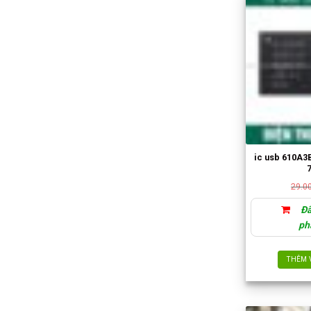
ic usb 610A3
7
29.0
Đã
ph
THÊM 