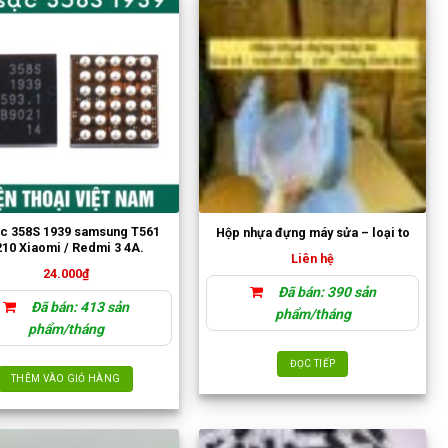
ạc 358S 1939 samsung T561
Hộp nhựa đựng máy sửa – loại to
10 Xiaomi / Redmi 3 4A.
Liên hệ
24.000
₫
Đã bán: 390 sản
Đã bán: 413 sản
phẩm/tháng
phẩm/tháng
ĐỌC TIẾP
THÊM VÀO GIỎ HÀNG