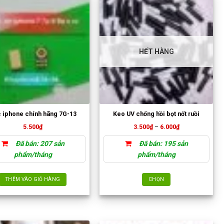
HẾT HÀNG
 iphone chính hãng 7G-13
Keo UV chống hồi bọt nốt ruồi
Khoảng
5.500
₫
3.500
₫
–
6.000
₫
giá:
từ
Đã bán: 207 sản
Đã bán: 195 sản
3.500₫
đến
phẩm/tháng
phẩm/tháng
6.000₫
THÊM VÀO GIỎ HÀNG
CHỌN
Sản
phẩm
này
có