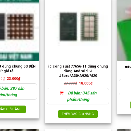
B dùng chung 5S ĐẾN
ic công suất 77656-11 dùng chung
mic
P giá rẻ
dòng Android -J
J3pro/A30/A920/M20
Giá
Giá
00
₫
23.000
₫
gốc
hiện
Giá
Giá
23.000
₫
18.000
₫
là:
tại
gốc
hiện
 bán: 387 sản
29.000₫.
là:
là:
tại
23.000₫.
Đã bán: 345 sản
23.000₫.
là:
ẩm/tháng
18.000₫.
phẩm/tháng
VÀO GIỎ HÀNG
THÊM VÀO GIỎ HÀNG