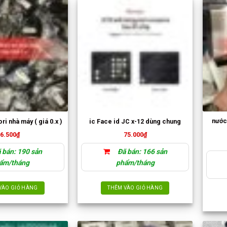
nước
ri nhà máy ( giá 0.x )
ic Face id JC x-12 dùng chung
6.500
₫
75.000
₫
 bán: 190 sản
Đã bán: 166 sản
ẩm/tháng
phẩm/tháng
VÀO GIỎ HÀNG
THÊM VÀO GIỎ HÀNG