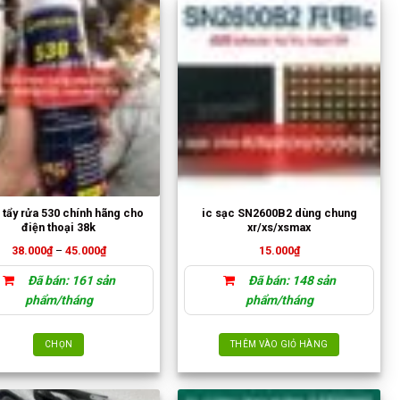
nhiều
biến
thể.
Các
tùy
chọn
có
thể
được
chọn
trên
trang
 tẩy rửa 530 chính hãng cho
ic sạc SN2600B2 dùng chung
sản
điện thoại 38k
xr/xs/xsmax
phẩm
Khoảng
38.000
₫
–
45.000
₫
15.000
₫
giá:
từ
Đã bán: 161 sản
Đã bán: 148 sản
38.000₫
đến
phẩm/tháng
phẩm/tháng
45.000₫
CHỌN
THÊM VÀO GIỎ HÀNG
Sản
phẩm
này