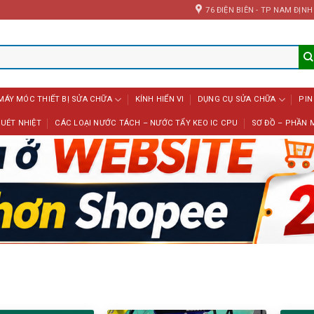
76 ĐIỆN BIÊN - TP NAM ĐỊNH
MÁY MÓC THIẾT BỊ SỬA CHỮA
KÍNH HIỂN VI
DỤNG CỤ SỬA CHỮA
PIN
UÉT NHIỆT
CÁC LOẠI NƯỚC TÁCH – NƯỚC TẨY KEO IC CPU
SƠ ĐỒ – PHẦN 