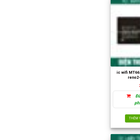
ic wifi MT6
reno2
Đã
ph
THÊM 