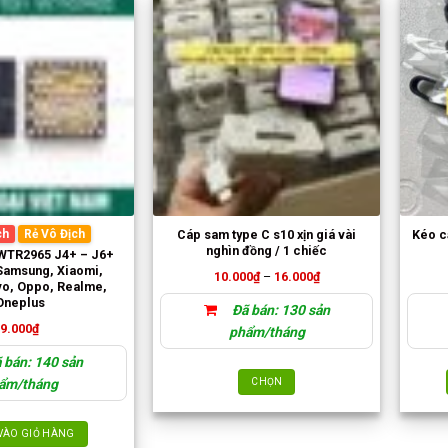
Cáp sam type C s10 xịn giá vài
Kéo c
ch
Rẻ Vô Địch
nghìn đồng / 1 chiếc
n WTR2965 J4+ – J6+
Samsung, Xiaomi,
Khoảng
10.000
₫
–
16.000
₫
vo, Oppo, Realme,
giá:
từ
Oneplus
Đã bán: 130 sản
10.000₫
đến
9.000
₫
phẩm/tháng
16.000₫
 bán: 140 sản
ẩm/tháng
CHỌN
Sản
phẩm
VÀO GIỎ HÀNG
này