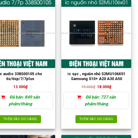
theo
mức
độ
phổ
biến
ic audio 338S00105 cho
ic sạc , nguồn nhỏ S2MU106X01
6s/6sp/7/7plus
Samsung S10+ A20 A30 A50
Giá
Giá
13.000
₫
19.000
₫
18.000
₫
gốc
hiện
là:
tại
Đã bán: 849 sản
Đã bán: 727 sản
19.000₫.
là:
18.000₫.
phẩm/tháng
phẩm/tháng
THÊM VÀO GIỎ HÀNG
THÊM VÀO GIỎ HÀNG