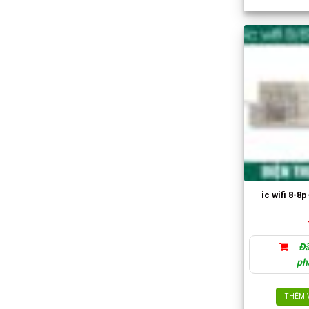
ic wifi 8-8
Đã
ph
THÊM 