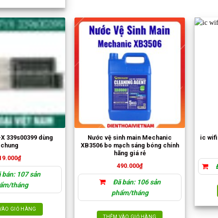
có
nhiều
biến
thể.
Các
tùy
chọn
có
thể
được
chọn
trên
trang
sản
p-X 339s00399 dùng
Nước vệ sinh main Mechanic
ic wif
phẩm
chung
XB3506 bo mạch sáng bóng chính
hãng giá rẻ
19.000
₫
490.000
₫
Đ
 bán: 107 sản
Đã bán: 106 sản
ẩm/tháng
phẩm/tháng
VÀO GIỎ HÀNG
THÊM VÀO GIỎ HÀNG