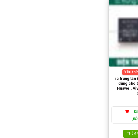
Yêu thí
ic trung tầ
dùng cho 
Huawei, Vi
Đã
ph
THÊM 