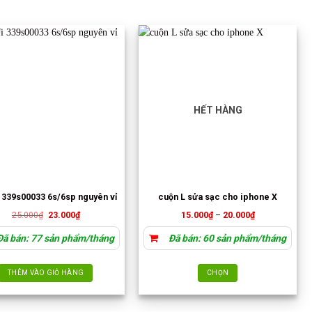
HẾT HÀNG
i 339s00033 6s/6sp nguyên vỉ
cuộn L sửa sạc cho iphone X
Giá
Giá
Khoảng
25.000
₫
23.000
₫
15.000
₫
–
20.000
₫
gốc
hiện
giá:
là:
tại
từ
ã bán: 77 sản phẩm/tháng
Đã bán: 60 sản phẩm/tháng
25.000₫.
là:
15.000₫
23.000₫.
đến
20.000₫
THÊM VÀO GIỎ HÀNG
CHỌN
Sản
phẩm