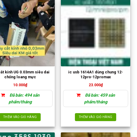
cắt kính UG 0.03mm siêu dai
ic usb 1614A1 dùng chung 12-
chống loang mực
12pro-12promax
10.000
₫
23.000
₫
Đã bán: 494 sản
Đã bán: 459 sản
phẩm/tháng
phẩm/tháng
THÊM VÀO GIỎ HÀNG
THÊM VÀO GIỎ HÀNG