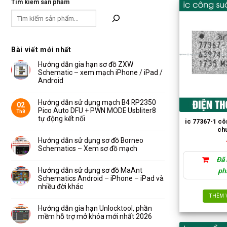
Tìm kiếm sản phẩm
Bài viết mới nhất
Hướng dẫn gia hạn sơ đồ ZXW
Schematic – xem mạch iPhone / iPad /
Android
Không
có
bình
Hướng dẫn sử dụng mạch B4 RP2350
02
luận
Pico Auto DFU + PWN MODE Usbliter8
Th8
ở
Hướng
tự động kết nối
ic 77367-1 cô
dẫn
Không
gia
ch
có
hạn
bình
Hướng dẫn sử dụng sơ đồ Borneo
sơ
luận
đồ
Schematics – Xem sơ đồ mạch
ở
ZXW
Hướng
Schematic
Không
Đã 
dẫn
–
có
sử
xem
bình
Hướng dẫn sử dụng sơ đồ MaAnt
ph
dụng
mạch
luận
Schematics Android – iPhone – iPad và
mạch
iPhone
ở
B4
/
Hướng
nhiều đời khác
RP2350
iPad
dẫn
Pico
/
Không
THÊM 
sử
Auto
Android
có
dụng
DFU
bình
Hướng dẫn gia hạn Unlocktool, phần
sơ
+
luận
đồ
mềm hỗ trợ mở khóa mới nhất 2026
PWN
ở
Borneo
MODE
Hướng
Schematics
Không