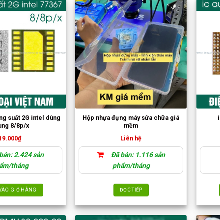
ng suất 2G intel dùng
Hộp nhựa đựng máy sửa chữa giá
ung 8/8p/x
mềm
19.000
₫
Liên hệ
bán: 2.424 sản
Đã bán: 1.116 sản
ẩm/tháng
phẩm/tháng
VÀO GIỎ HÀNG
ĐỌC TIẾP