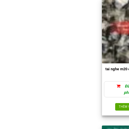
tai nghe m20 o
Đã
ph
THÊM 