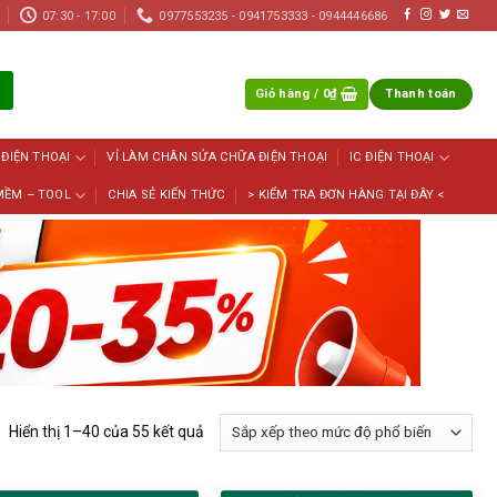
07:30 - 17:00
0977553235 - 0941753333 - 0944446686
Giỏ hàng /
0
₫
Thanh toán
 ĐIỆN THOẠI
VỈ LÀM CHÂN SỬA CHỮA ĐIỆN THOẠI
IC ĐIỆN THOẠI
MỀM – TOOL
CHIA SẺ KIẾN THỨC
> KIỂM TRA ĐƠN HÀNG TẠI ĐÂY <
Đã
Hiển thị 1–40 của 55 kết quả
sắp
xếp