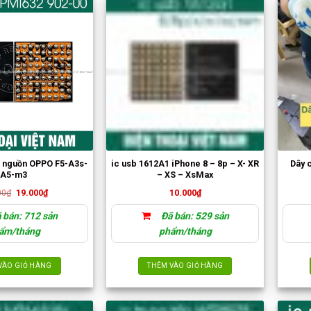
c nguồn OPPO F5-A3s-
ic usb 1612A1 iPhone 8 – 8p – X- XR
Dây 
A5-m3
– XS – XsMax
Giá
Giá
00
₫
19.000
₫
10.000
₫
gốc
hiện
là:
tại
 bán: 712 sản
Đã bán: 529 sản
29.000₫.
là:
19.000₫.
ẩm/tháng
phẩm/tháng
VÀO GIỎ HÀNG
THÊM VÀO GIỎ HÀNG