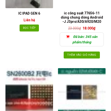
ic công suất 77656-11
IC IPAD GEN 6
dùng chung dòng Android
Liên hệ
-J J3pro/A30/A920/M20
Giá
Giá
ĐỌC TIẾP
23.000
₫
18.000
₫
gốc
hiện
là:
tại
Đã bán: 345 sản
23.000₫.
là:
18.000₫.
phẩm/tháng
THÊM VÀO GIỎ HÀNG