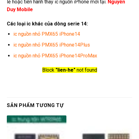
lẻ hoặc tiến hành thay ic nguồn iPhone mới tại.
Nguyễn
Duy Mobile
Các loại ic khác của dòng serie 14:
ic nguồn nhỏ PMX65 iPhone14
ic nguồn nhỏ PMX65 iPhone14Plus
ic nguồn nhỏ PMX65 iPhone14ProMax
Block
"lien-he"
not found
SẢN PHẨM TƯƠNG TỰ