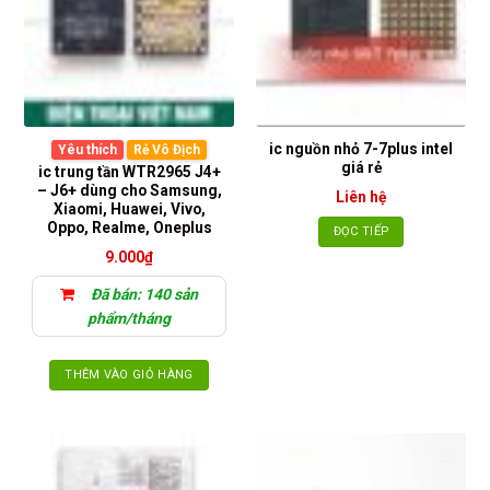
ic nguồn nhỏ 7-7plus intel
Yêu thích
Rẻ Vô Địch
giá rẻ
ic trung tần WTR2965 J4+
– J6+ dùng cho Samsung,
Liên hệ
Xiaomi, Huawei, Vivo,
Oppo, Realme, Oneplus
ĐỌC TIẾP
9.000
₫
Đã bán: 140 sản
phẩm/tháng
THÊM VÀO GIỎ HÀNG