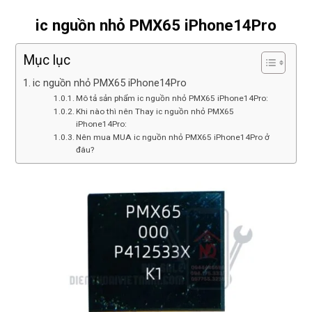
Rất 
tôt
ic nguồn nhỏ PMX65 iPhone14Pro
Mục lục
ic nguồn nhỏ PMX65 iPhone14Pro
Mô tả sản phẩm ic nguồn nhỏ PMX65 iPhone14Pro:
Khi nào thì nên Thay ic nguồn nhỏ PMX65
iPhone14Pro:
Nên mua MUA ic nguồn nhỏ PMX65 iPhone14Pro ở
đâu?