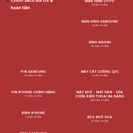
Chính sách đổi trả &
MÀN HÌNH OPPO
8 SẢN PHẨM
hoàn tiền
MÀN HÌNH SAMSUNG
4 SẢN PHẨM
KÍNH XIAOMI
25 SẢN PHẨM
PIN SAMSUNG
MÁY CẮT CƯỜNG LỰC
42 SẢN PHẨM
9 SẢN PHẨM
PIN IPHONE CHÍNH HÃNG
MÁY KHÒ - MÁY HÀN - SỬA
CHỮA ĐIỆN THOẠI ĐA NĂNG
27 SẢN PHẨM
445 SẢN PHẨM
KÍNH IPHONE
KEO KHÔ OCA
7 SẢN PHẨM
18 SẢN PHẨM