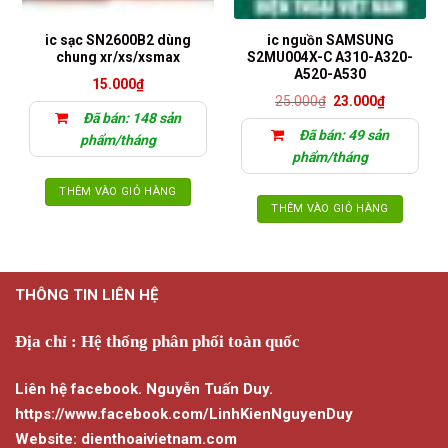
ic sạc SN2600B2 dùng
ic nguồn SAMSUNG
chung xr/xs/xsmax
S2MU004X-C A310-A320-
A520-A530
15.000
₫
Giá
Giá
25.000
₫
23.000
₫
gốc
hiện
Đã bán: 148 sản
là:
tại
Đã bán: 49 sản
25.000₫.
là:
phẩm/tháng
23.000₫.
phẩm/tháng
THÊM VÀO GIỎ HÀNG
THÊM VÀO GIỎ HÀNG
THÔNG TIN LIÊN HỆ
Địa chỉ : Hệ thống phân phối toàn quốc
Liên hệ facebook. Nguyễn Tuấn Duy.
https://www.facebook.com/LinhKienNguyenDuy
Website: dienthoaivietnam.com