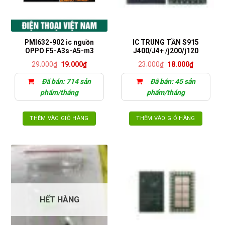
PMI632-902 ic nguồn
IC TRUNG TẦN S915
OPPO F5-A3s-A5-m3
J400/J4+ /j200/j120
Giá
Giá
Giá
Giá
29.000
₫
19.000
₫
23.000
₫
18.000
₫
gốc
hiện
gốc
hiện
là:
tại
là:
tại
Đã bán: 714 sản
Đã bán: 45 sản
29.000₫.
là:
23.000₫.
là:
19.000₫.
18.000₫.
phẩm/tháng
phẩm/tháng
THÊM VÀO GIỎ HÀNG
THÊM VÀO GIỎ HÀNG
HẾT HÀNG