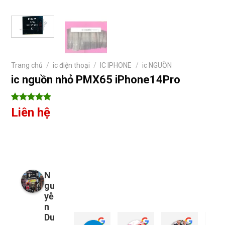
Trang chủ
/
ic điện thoại
/
IC IPHONE
/
ic NGUỒN
ic nguồn nhỏ PMX65 iPhone14Pro
5
7
trên 5
Liên hệ
dựa trên
đánh giá
N
gu
yễ
n
Du