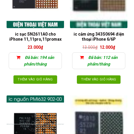
ic sạc SN2611A0 cho
ic cảm ứng 343S0694 điện
iPhone 11,11pro,11promax
thoại iPhone 6/6P
Giá
Giá
23.000
₫
13.000
₫
12.000
₫
gốc
hiện
là:
tại
Đã bán: 194 sản
Đã bán: 112 sản
13.000₫.
là:
12.000₫.
phẩm/tháng
phẩm/tháng
THÊM VÀO GIỎ HÀNG
THÊM VÀO GIỎ HÀNG