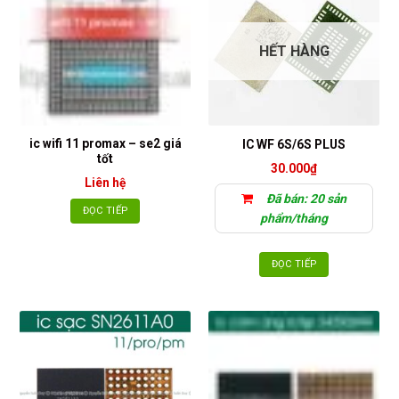
HẾT HÀNG
ic wifi 11 promax – se2 giá
IC WF 6S/6S PLUS
tốt
30.000
₫
Liên hệ
Đã bán: 20 sản
ĐỌC TIẾP
phẩm/tháng
ĐỌC TIẾP