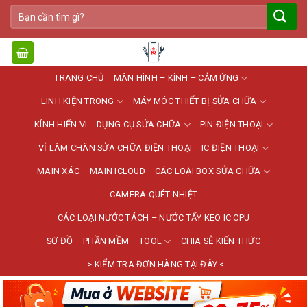
Bỏ
Tìm
qua
kiếm:
nội
dung
TRANG CHỦ
MÀN HÌNH – KÍNH – CẢM ỨNG
LINH KIỆN TRONG
MÁY MÓC THIẾT BỊ SỬA CHỮA
KÍNH HIỂN VI
DỤNG CỤ SỬA CHỮA
PIN ĐIỆN THOẠI
VỈ LÀM CHÂN SỬA CHỮA ĐIỆN THOẠI
IC ĐIỆN THOẠI
MAIN XÁC – MAIN ICLOUD
CÁC LOẠI BOX SỬA CHỮA
CAMERA QUÉT NHIỆT
CÁC LOẠI NƯỚC TÁCH – NƯỚC TẨY KEO IC CPU
SƠ ĐỒ – PHẦN MỀM – TOOL
CHIA SẺ KIẾN THỨC
> KIỂM TRA ĐƠN HÀNG TẠI ĐÂY <