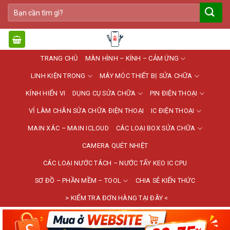
Bỏ
Tìm
qua
kiếm:
nội
dung
TRANG CHỦ
MÀN HÌNH – KÍNH – CẢM ỨNG
LINH KIỆN TRONG
MÁY MÓC THIẾT BỊ SỬA CHỮA
KÍNH HIỂN VI
DỤNG CỤ SỬA CHỮA
PIN ĐIỆN THOẠI
VỈ LÀM CHÂN SỬA CHỮA ĐIỆN THOẠI
IC ĐIỆN THOẠI
MAIN XÁC – MAIN ICLOUD
CÁC LOẠI BOX SỬA CHỮA
CAMERA QUÉT NHIỆT
CÁC LOẠI NƯỚC TÁCH – NƯỚC TẨY KEO IC CPU
SƠ ĐỒ – PHẦN MỀM – TOOL
CHIA SẺ KIẾN THỨC
> KIỂM TRA ĐƠN HÀNG TẠI ĐÂY <