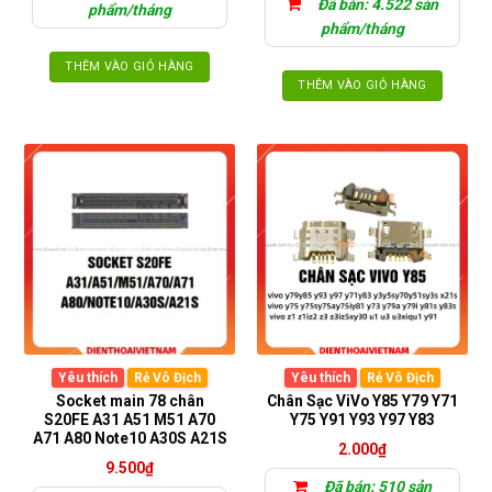
sản
Đã bán: 4.522 sản
phẩm/tháng
phẩm
phẩm/tháng
THÊM VÀO GIỎ HÀNG
THÊM VÀO GIỎ HÀNG
Yêu thích
Rẻ Vô Địch
Yêu thích
Rẻ Vô Địch
Socket main 78 chân
Chân Sạc ViVo Y85 Y79 Y71
S20FE A31 A51 M51 A70
Y75 Y91 Y93 Y97 Y83
A71 A80 Note10 A30S A21S
2.000
₫
9.500
₫
Đã bán: 510 sản