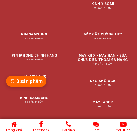
KÍNH XIAOMI
25 SẢN PHẨM
PIN SAMSUNG
MÁY CẮT CƯỜNG LỰC
42 SẢN PHẨM
9 SẢN PHẨM
PIN IPHONE CHÍNH HÃNG
MÁY KHÒ - MÁY HÀN - SỬA
CHỮA ĐIỆN THOẠI ĐA NĂNG
27 SẢN PHẨM
444 SẢN PHẨM
KÍNH IPHONE
🛒
0
sản phẩm
KEO KHÔ OCA
7 SẢN PHẨM
18 SẢN PHẨM
KÍNH SAMSUNG
MÁY LASER
82 SẢN PHẨM
10 SẢN PHẨM
MÁY ÉP KÍNH
58 SẢN PHẨM
Trang chủ
Facebook
Gọi điện
Chat
YouTube