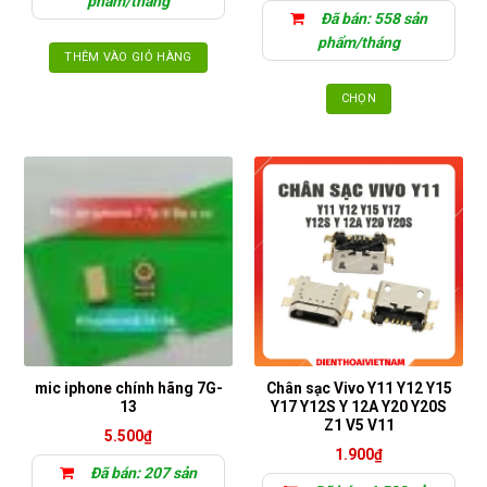
phẩm/tháng
từ
Đã bán: 558 sản
4.000₫
đến
phẩm/tháng
5.100₫
THÊM VÀO GIỎ HÀNG
CHỌN
Sản
phẩm
này
có
nhiều
biến
thể.
Các
tùy
chọn
có
thể
mic iphone chính hãng 7G-
Chân sạc Vivo Y11 Y12 Y15
được
13
Y17 Y12S Y 12A Y20 Y20S
chọn
Z1 V5 V11
5.500
₫
trên
1.900
₫
trang
Đã bán: 207 sản