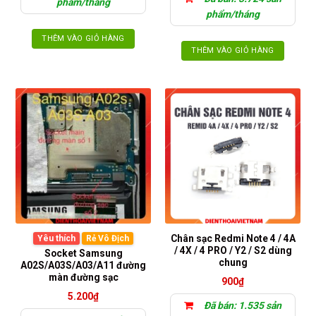
phẩm/tháng
phẩm/tháng
THÊM VÀO GIỎ HÀNG
THÊM VÀO GIỎ HÀNG
Chân sạc Redmi Note 4 / 4A
Yêu thích
Rẻ Vô Địch
/ 4X / 4 PRO / Y2 / S2 dùng
Socket Samsung
chung
A02S/A03S/A03/A11 đường
màn đường sạc
900
₫
5.200
₫
Đã bán: 1.535 sản