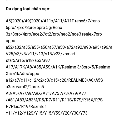
Đa dạng loại chân sạc:
A5(2020)/A9(2020)/A11x/A11/A11T reno6/7/reno
6pro/7pro/8pro/5pro 5g/Reno
3z/3pro/4pro/ace2//gt2/pro/neo2/noe3 realex7pro
oppo
a52/a32/a35/a55/a56/a57/a58/a72/a92/a93/a95/a96/a1x/a
V25/v3/v5/v11/v13/v15/v23/vsmart
star5/a16/a18/a53/a97
A17/A17K/A8/A35/A5S/A1K/Realme 3/3pro/5/Realme
X5/a1k/a5s/oppo
a12/a7/c11/c12/c2/c3/c15/c20/REALME3/A8/A5S
a3s/reaml2/2pro/a5
A3/A5/A7/A9/A9X/A71/A75 A73/A79/A77
/A81/A83/A83M/R5/R7/R11/R11S/R7S/R15X/R7S
R7Plus/R19/Reamle1
Y11/Y12/Y12S/Y15/Y15/Y5S/Y20/Y30/Y73