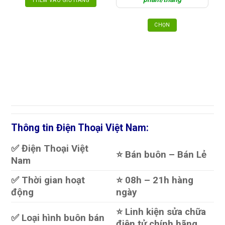
THÊM VÀO GIỎ HÀNG
150.000₫
CHỌN
Sản
phẩm
này
có
nhiều
biến
thể.
Các
tùy
Thông tin Điện Thoại Việt Nam:
chọn
có
thể
✅ Điện Thoại Việt
⭐️ Bán buôn – Bán Lẻ
được
Nam
chọn
trên
✅ Thời gian hoạt
⭐️ 08h – 21h hàng
trang
động
ngày
sản
phẩm
⭐️ Linh kiện sửa chữa
✅ Loại hình buôn bán
điện tử chính hãng