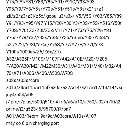
Y75/Y79/Y81/Y83/Y85/Y91/Y91C/Y93/Y93
Y95/Y9/7Y3/Y5s/Y70s/Y51/Y51s/Y3s/x21s/z1
zli/z2/z3/z3i/z5x/ gooul u3/u3x/ V5/V5S /Y83/Y85/Y89
Y91/Y93/Y95/Y97 Y15/Y20/Y30 Y3/Y3S/Y5S/Y51S/Y50t
Y70S/Y70t Z3/Z3i/Z3x/V11/Y71/Y73/Y75/Y79/Y81
Y76s/Y78/Y32,Y33s/Y33e/Y35/Y35m/Y35/Y55S/Y
52t/Y72t/Y73t/Y74s/Y76S/Y77/Y77E/Y77t/Y78
Y100i/1000u5/Z6/Z6x/Z7x
A32/A325F/M10S/M107F/A42/A10E/M20/M205
F/A20/A30/M21/M22M30/A31/A40/M31/M40/M32/A41/
70/A71/A30S/A40S/A50S/A70S
a02s/a03s/core
a013/all/a115/a115f/a20s/a22/a14/a21/m12/13/14/vsmar
joy4/a04/a05
j7 pro/j7plus/j500/j510/j4+/j6/a6/a10/a750/a02/m10/j2
prime/j2/g523/j5/95700/j7/on7
A01/A03/Redmi 9a/9c/A03core/A10s/A107
máy có 6 pin charging port