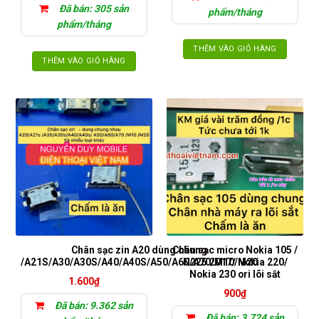
Đã bán: 305 sản
phẩm/tháng
phẩm/tháng
THÊM VÀO GIỎ HÀNG
THÊM VÀO GIỎ HÀNG
Chân sạc zin A20 dùng chung
Chân sạc micro Nokia 105 /
/A21S/A30/A30S/A40/A40S/A50/A60/A70/M10/M20
N225 2017/ Nokia 220/
Nokia 230 ori lõi sắt
1.600
₫
900
₫
Đã bán: 9.362 sản
Đã bán: 3.724 sản