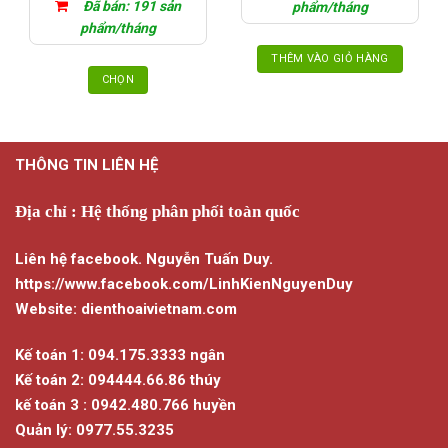
Đã bán: 191 sản
phẩm/tháng
phẩm/tháng
THÊM VÀO GIỎ HÀNG
CHỌN
Sản
phẩm
này
THÔNG TIN LIÊN HỆ
có
nhiều
biến
Địa chỉ : Hệ thống phân phối toàn quốc
thể.
Các
Liên hệ facebook. Nguyễn Tuấn Duy.
tùy
https://www.facebook.com/LinhKienNguyenDuy
chọn
Website: dienthoaivietnam.com
có
thể
Kế toán 1: 094.175.3333 ngân
được
chọn
Kế toán 2: 094444.66.86 thúy
trên
kế toán 3 : 0942.480.766 huyền
trang
Quản lý: 0977.55.3235
sản