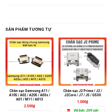
SẢN PHẨM TƯƠNG TỰ
Chân sạc Samsung A11 /
Chân sạc J2 Prime / J2 /
A105 / A02 / A205 / A03s /
J2Core / J7 / J5 / G530
A01 / M11 / A013
1.000
₫
2.500
₫
Đã bán: 209 sản