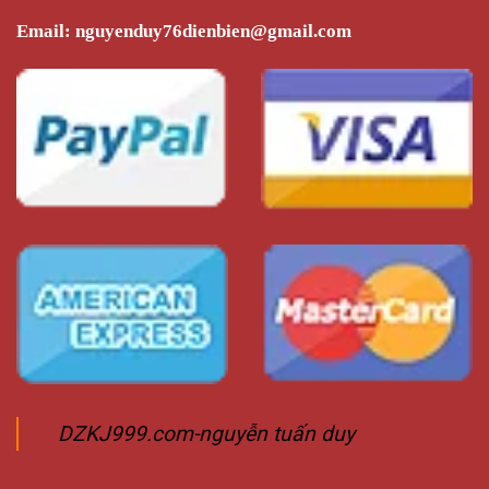
phẩm
Email:
nguyenduy76dienbien@gmail.com
DZKJ999.com-nguyễn tuấn duy