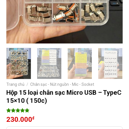
Trang chủ
/
Chân sạc - Nút nguồn - Mic - Socket
Hộp 15 loại chân sạc Micro USB – TypeC
15×10 ( 150c)
5
4
trên 5
230.000
₫
dựa trên
đánh giá