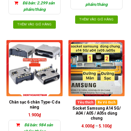
Đã bán: 2.299 sản
phẩm/tháng
phẩm/tháng
THÊM VÀO GIỎ HÀNG
THÊM VÀO GIỎ HÀNG
Chân sạc 6 chân Type-C đa
Yêu thích
Rẻ Vô Địch
năng
Socket Samsung A14 5G/
A04 / A05 / A05s dùng
1.900
₫
chung
Đã bán: 984 sản
Khoảng
4.000
₫
–
5.100
₫
giá: