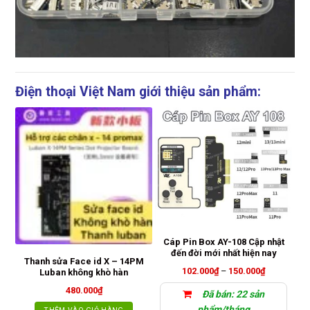
Điện thoại Việt Nam giới thiệu sản phẩm:
Cáp Pin Box AY-108 Cập nhật
đến đời mới nhất hiện nay
Thanh sửa Face id X – 14PM
Khoảng
102.000
₫
–
150.000
₫
Luban không khò hàn
giá:
từ
480.000
₫
Đã bán: 22 sản
102.000₫
đến
phẩm/tháng