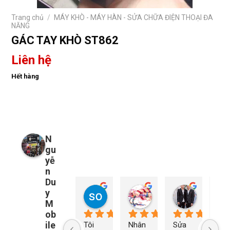
Trang chủ
/
MÁY KHÒ - MÁY HÀN - SỬA CHỮA ĐIỆN THOẠI ĐA
NĂNG
GÁC TAY KHÒ ST862
Liên hệ
Hết hàng
N
gu
yễ
n
Du
y
so young
My Nguyễn
Tu Nguy
1 năm trước
1 năm trước
1 năm trướ
M
ob
ile
Tôi 
Nhân 
Sửa 
Ng