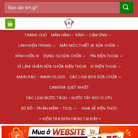
Bỏ
Tìm
qua
kiếm:
nội
dung
TRANG CHỦ
MÀN HÌNH – KÍNH – CẢM ỨNG
LINH KIỆN TRONG
MÁY MÓC THIẾT BỊ SỬA CHỮA
KÍNH HIỂN VI
DỤNG CỤ SỬA CHỮA
PIN ĐIỆN THOẠI
VỈ LÀM CHÂN SỬA CHỮA ĐIỆN THOẠI
IC ĐIỆN THOẠI
MAIN XÁC – MAIN ICLOUD
CÁC LOẠI BOX SỬA CHỮA
CAMERA QUÉT NHIỆT
CÁC LOẠI NƯỚC TÁCH – NƯỚC TẨY KEO IC CPU
SƠ ĐỒ – PHẦN MỀM – TOOL
CHIA SẺ KIẾN THỨC
> KIỂM TRA ĐƠN HÀNG TẠI ĐÂY <