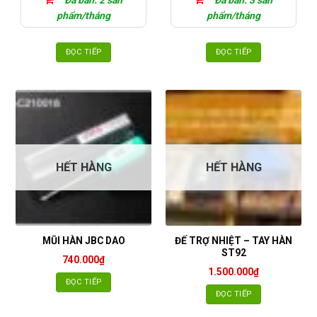
Đã bán: 2 sản
Đã bán: 3 sản
phẩm/tháng
phẩm/tháng
ĐỌC TIẾP
ĐỌC TIẾP
HẾT HÀNG
HẾT HÀNG
ĐẾ TRỢ NHIỆT – TAY HÀN
MŨI HÀN JBC DAO
ST92
740.000
₫
1.500.000
₫
ĐỌC TIẾP
ĐỌC TIẾP