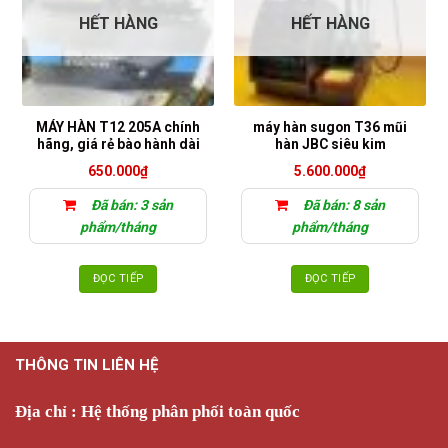
HẾT HÀNG
HẾT HÀNG
MÁY HÀN T12 205A chính
máy hàn sugon T36 mũi
hãng, giá rẻ bào hành dài
hàn JBC siêu kim
650.000
₫
5.600.000
₫
Đã bán: 3 sản
Đã bán: 8 sản
phẩm/tháng
phẩm/tháng
ĐỌC TIẾP
ĐỌC TIẾP
THÔNG TIN LIÊN HỆ
Địa chỉ : Hệ thống phân phối toàn quốc