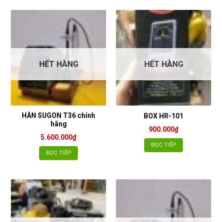
HẾT HÀNG
HẾT HÀNG
HÀN SUGON T36 chính
BOX HR-101
hãng
900.000
₫
5.600.000
₫
ĐỌC TIẾP
ĐỌC TIẾP