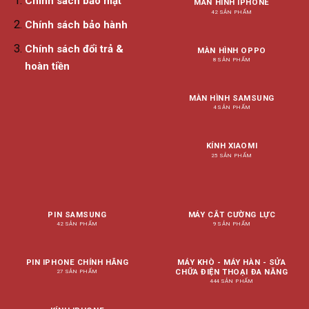
Chính sách bảo mật
MÀN HÌNH IPHONE
42 SẢN PHẨM
Chính sách bảo hành
Chính sách đổi trả &
MÀN HÌNH OPPO
8 SẢN PHẨM
hoàn tiền
MÀN HÌNH SAMSUNG
4 SẢN PHẨM
KÍNH XIAOMI
25 SẢN PHẨM
PIN SAMSUNG
MÁY CẮT CƯỜNG LỰC
42 SẢN PHẨM
9 SẢN PHẨM
PIN IPHONE CHÍNH HÃNG
MÁY KHÒ - MÁY HÀN - SỬA
CHỮA ĐIỆN THOẠI ĐA NĂNG
27 SẢN PHẨM
444 SẢN PHẨM