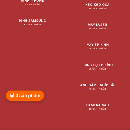
KÍNH IPHONE
KEO KHÔ OCA
7 SẢN PHẨM
18 SẢN PHẨM
KÍNH SAMSUNG
MÁY LASER
82 SẢN PHẨM
10 SẢN PHẨM
MÁY ÉP KÍNH
58 SẢN PHẨM
DỤNG CỤ ÉP KÍNH
88 SẢN PHẨM
PANH GẮP - NHÍP GẮP
76 SẢN PHẨM
🛒
0
sản phẩm
CAMERA SAU
18 SẢN PHẨM