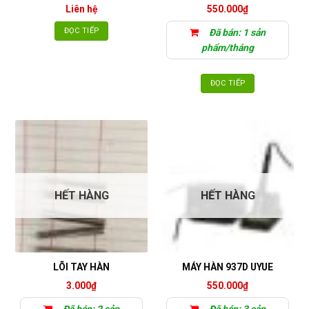
Liên hệ
550.000
₫
ĐỌC TIẾP
Đã bán: 1 sản
phẩm/tháng
ĐỌC TIẾP
HẾT HÀNG
HẾT HÀNG
LÕI TAY HÀN
MÁY HÀN 937D UYUE
3.000
₫
550.000
₫