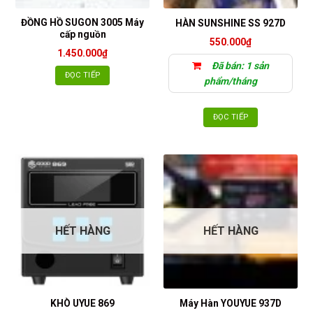
ĐỒNG HỒ SUGON 3005 Máy
HÀN SUNSHINE SS 927D
cấp nguồn
550.000
₫
1.450.000
₫
Đã bán: 1 sản
ĐỌC TIẾP
phẩm/tháng
ĐỌC TIẾP
HẾT HÀNG
HẾT HÀNG
KHÒ UYUE 869
Máy Hàn YOUYUE 937D