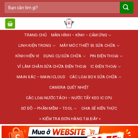
Bỏ
Tìm
qua
kiếm:
nội
dung
TRANG CHỦ
MÀN HÌNH – KÍNH – CẢM ỨNG
LINH KIỆN TRONG
MÁY MÓC THIẾT BỊ SỬA CHỮA
KÍNH HIỂN VI
DỤNG CỤ SỬA CHỮA
PIN ĐIỆN THOẠI
VỈ LÀM CHÂN SỬA CHỮA ĐIỆN THOẠI
IC ĐIỆN THOẠI
MAIN XÁC – MAIN ICLOUD
CÁC LOẠI BOX SỬA CHỮA
CAMERA QUÉT NHIỆT
CÁC LOẠI NƯỚC TÁCH – NƯỚC TẨY KEO IC CPU
SƠ ĐỒ – PHẦN MỀM – TOOL
CHIA SẺ KIẾN THỨC
> KIỂM TRA ĐƠN HÀNG TẠI ĐÂY <