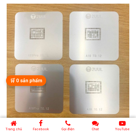
🛒
0
sản phẩm
Trang chủ
Facebook
Gọi điện
Chat
YouTube