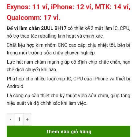
Exynos: 11 vỉ, iPhone: 12 vỉ, MTK: 14 vỉ,
Qualcomm: 17 vỉ.
Đế vỉ làm chân 2UUL BH17
có thiết kế 2 mặt làm IC, CPU,
hỗ trợ thao tác reballing linh hoạt và chính xác.
Chất liệu hợp kim nhôm CNC cao cấp, chịu nhiệt tốt, bền bỉ
trong môi trường sửa chữa chuyên nghiệp.
Lực hút nam châm mạnh giúp cố định chip chắc chắn, hạn
chế dịch chuyển khi hàn.
Phù hợp cho nhiều loại chip IC, CPU của iPhone và thiết bị
Android.
Là công cụ cần thiết cho kỹ thuật viên sửa chữa, giúp tăng
hiệu suất và độ chính xác khi làm việc.
Đế vỉ làm chân nam châm 2UUL BH17 2 mặt làm ic, CPU, EMMC
Thêm vào giỏ hàng