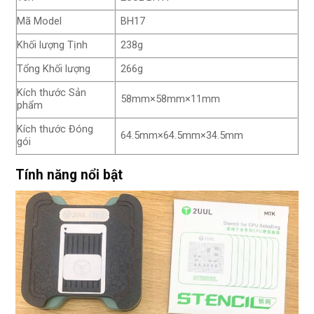
Mã Model
BH17
Khối lượng Tịnh
238g
Tổng Khối lượng
266g
Kích thước Sản
58mm×58mm×11mm
phẩm
Kích thước Đóng
64.5mm×64.5mm×34.5mm
gói
Tính năng nổi bật