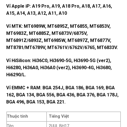
Vỉ Apple iP: A19 Pro, A19, A18 Pro, A18, A17, A16,
A15, A14, A13, A12, A11, A10
Vỉ MTK: MT6989W, MT6895Z, MT6855, MT6853V,
MT6983Z, MT6885Z, MT6873V/6875V,
MT6891Z/6893Z, MT6985W, MT6897Z, MT6877V,
MT8781/MT6789V, MT6761V/6762V/6765, MT6833V.
Vỉ HiSilicon: Hi36C0, Hi3690-5G, Hi3690-5G (ver2),
Hi6280, Hi36A0, Hi36A0 (ver2), Hi3690-4G, Hi3680,
Hi6290/L.
Vỉ EMMC + RAM: BGA 254J, BGA 186, BGA 169, BGA
162, BGA 134, BGA 556, BGA 436, BGA 376, BGA 178J,
BGA 496, BGA 153, BGA 221.
Thuộc tính
Tiếng Việt
Tên
2UUL BH17