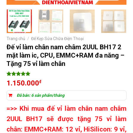
Trang chủ
/
Đế Kẹp Sửa Chữa Điện Thoại
Đế vỉ làm chân nam châm 2UUL BH17 2
mặt làm ic, CPU, EMMC+RAM đa năng –
Tặng 75 vỉ làm chân
5
11
trên 5
1.150.000
₫
dựa trên
đánh giá
Đã bán: 6 sản phẩm/tháng
=>> Khi mua đế vỉ làm chân nam châm
2UUL BH17 sẽ được tặng 75 vỉ làm
chân: EMMC+RAM: 12 vỉ, HiSilicon: 9 vỉ,