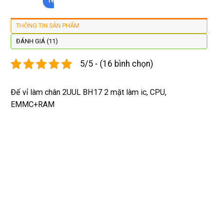
đẹp 
nhanh 
xsm ở 
với 
lại 
tôi sẽ 
đây 
mặt
THÔNG TIN SẢN PHẨM
còn 
quay 
giá cả 
bằn
được 
lại
hợp lí 
chu
ĐÁNH GIÁ (11)
dán cl 
pin 
. Uy 
5/5 - (16 bình chọn)
xịn 
dùng 
tín
miễn 
trâu 
phí. 
bền
Đế vỉ làm chân 2UUL BH17 2 mặt làm ic, CPU,
Rất 
EMMC+RAM
tôt