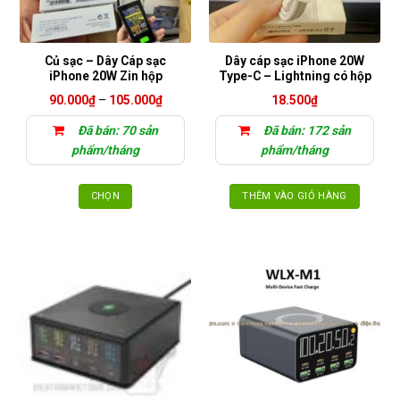
Củ sạc – Dây Cáp sạc
Dây cáp sạc iPhone 20W
iPhone 20W Zin hộp
Type-C – Lightning có hộp
Khoảng
90.000
₫
–
105.000
₫
18.500
₫
giá:
từ
Đã bán: 70 sản
Đã bán: 172 sản
90.000₫
đến
phẩm/tháng
phẩm/tháng
105.000₫
CHỌN
THÊM VÀO GIỎ HÀNG
Sản
phẩm
này
có
nhiều
biến
thể.
Các
tùy
chọn