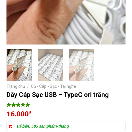
Trang chủ
/
Củ - Cáp - Sạc - Tai nghe
Dây Cáp Sạc USB – TypeC ori trắng
5
8
trên 5
16.000
₫
dựa trên
đánh giá
Đã bán: 583 sản phẩm/tháng