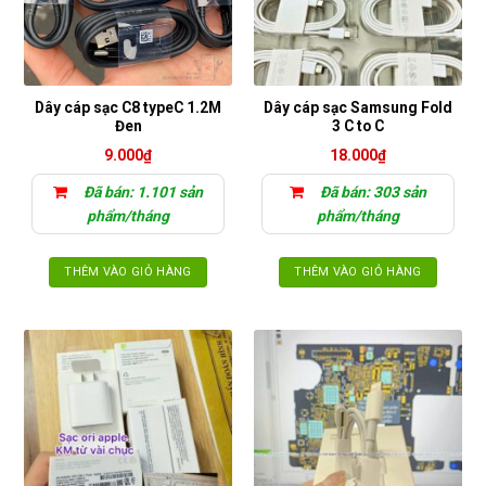
Dây cáp sạc C8 typeC 1.2M
Dây cáp sạc Samsung Fold
Đen
3 C to C
9.000
₫
18.000
₫
Đã bán: 1.101 sản
Đã bán: 303 sản
phẩm/tháng
phẩm/tháng
THÊM VÀO GIỎ HÀNG
THÊM VÀO GIỎ HÀNG