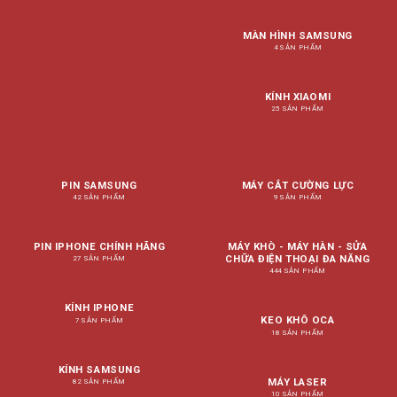
MÀN HÌNH SAMSUNG
4 SẢN PHẨM
KÍNH XIAOMI
25 SẢN PHẨM
PIN SAMSUNG
MÁY CẮT CƯỜNG LỰC
42 SẢN PHẨM
9 SẢN PHẨM
PIN IPHONE CHÍNH HÃNG
MÁY KHÒ - MÁY HÀN - SỬA
CHỮA ĐIỆN THOẠI ĐA NĂNG
27 SẢN PHẨM
444 SẢN PHẨM
KÍNH IPHONE
KEO KHÔ OCA
7 SẢN PHẨM
18 SẢN PHẨM
KÍNH SAMSUNG
MÁY LASER
82 SẢN PHẨM
10 SẢN PHẨM