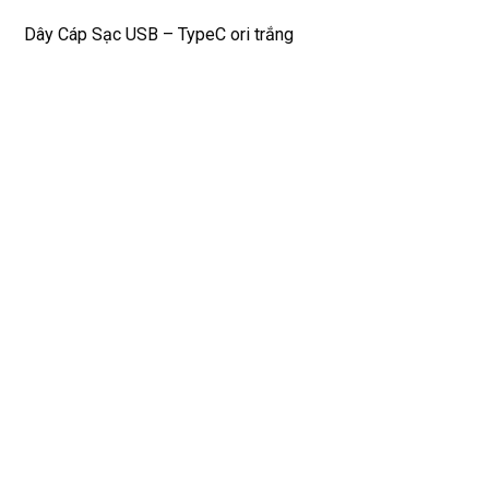
phí. 
bền
Dây Cáp Sạc USB – TypeC ori trắng
Rất 
tôt