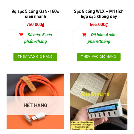
có
thể
Bộ sạc 5 cổng GaN-160w
Sạc 8 cổng WLX – M1 tích
được
siêu nhanh
hợp sạc không dây
chọn
750.000
₫
665.000
₫
trên
trang
Đã bán: 5 sản
Đã bán: 4 sản
sản
phẩm/tháng
phẩm/tháng
phẩm
THÊM VÀO GIỎ HÀNG
THÊM VÀO GIỎ HÀNG
HẾT HÀNG