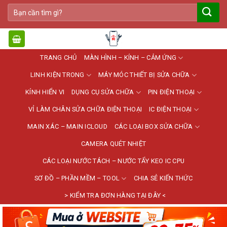
Bỏ
Tìm
qua
kiếm:
nội
dung
TRANG CHỦ
MÀN HÌNH – KÍNH – CẢM ỨNG
LINH KIỆN TRONG
MÁY MÓC THIẾT BỊ SỬA CHỮA
KÍNH HIỂN VI
DỤNG CỤ SỬA CHỮA
PIN ĐIỆN THOẠI
VỈ LÀM CHÂN SỬA CHỮA ĐIỆN THOẠI
IC ĐIỆN THOẠI
MAIN XÁC – MAIN ICLOUD
CÁC LOẠI BOX SỬA CHỮA
CAMERA QUÉT NHIỆT
CÁC LOẠI NƯỚC TÁCH – NƯỚC TẨY KEO IC CPU
SƠ ĐỒ – PHẦN MỀM – TOOL
CHIA SẺ KIẾN THỨC
> KIỂM TRA ĐƠN HÀNG TẠI ĐÂY <