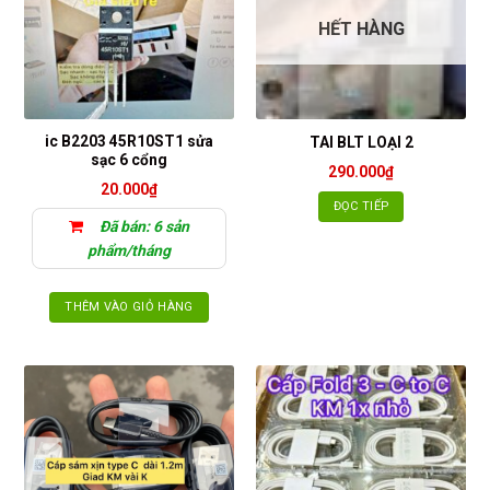
HẾT HÀNG
ic B2203 45R10ST1 sửa
TAI BLT LOẠI 2
sạc 6 cổng
290.000
₫
20.000
₫
ĐỌC TIẾP
Đã bán: 6 sản
phẩm/tháng
THÊM VÀO GIỎ HÀNG