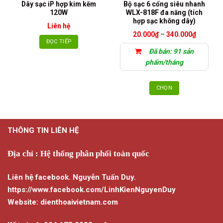
Dây sạc iP hợp kim kẽm
Bộ sạc 6 cổng siêu nhanh
120W
WLX-818F đa năng (tích
hợp sạc không dây)
Liên hệ
Khoảng
20.000
₫
–
340.000
₫
giá:
ĐỌC TIẾP
từ
Đã bán: 91 sản
20.000₫
đến
phẩm/tháng
340.000
CHỌN
Sản
phẩm
này
THÔNG TIN LIÊN HỆ
có
nhiều
biến
Địa chỉ : Hệ thống phân phối toàn quốc
thể.
Các
Liên hệ facebook. Nguyễn Tuấn Duy.
tùy
https://www.facebook.com/LinhKienNguyenDuy
chọn
Website: dienthoaivietnam.com
có
thể