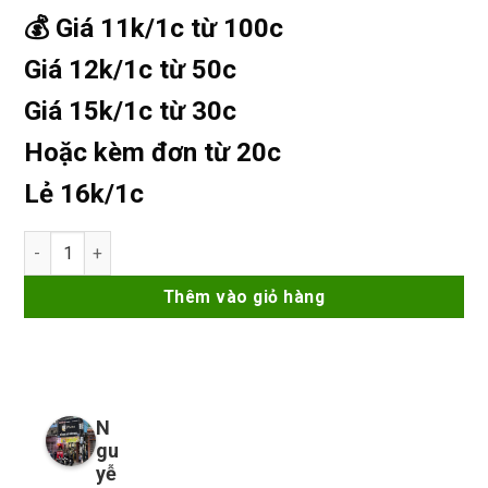
💰 Giá 11k/1c từ 100c
Giá 12k/1c từ 50c
Giá 15k/1c từ 30c
Hoặc kèm đơn từ 20c
Lẻ 16k/1c
Dây Cáp Sạc USB - TypeC ori trắng số lượng
Thêm vào giỏ hàng
N
gu
yễ