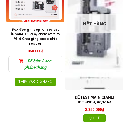
HẾT HÀNG
đ
Box đọc ghi eeprom ic sạc
iPhone 16 Pro/ProMax YCS
M16 Charging code chip
reader
350.000
₫
Đã bán: 3 sản
phẩm/tháng
THÊM VÀO GIỎ HÀNG
ĐẾ TEST MAIN QIANLI
IPHONE X/XS/MAX
3.350.000
₫
ĐỌC TIẾP