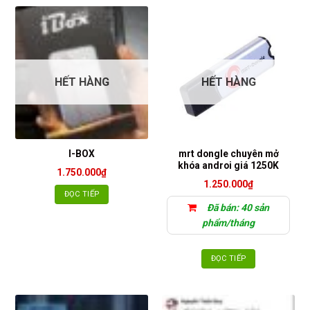
HẾT HÀNG
HẾT HÀNG
mrt dongle chuyên mở
I-BOX
khóa androi giá 1250K
1.750.000
₫
1.250.000
₫
ĐỌC TIẾP
Đã bán: 40 sản
phẩm/tháng
ĐỌC TIẾP