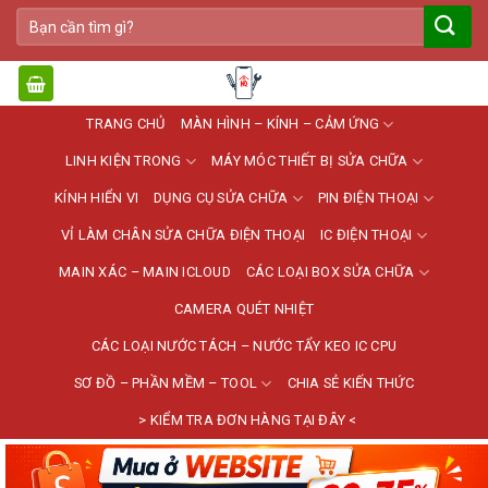
Bỏ
Tìm
qua
kiếm:
nội
dung
TRANG CHỦ
MÀN HÌNH – KÍNH – CẢM ỨNG
LINH KIỆN TRONG
MÁY MÓC THIẾT BỊ SỬA CHỮA
KÍNH HIỂN VI
DỤNG CỤ SỬA CHỮA
PIN ĐIỆN THOẠI
VỈ LÀM CHÂN SỬA CHỮA ĐIỆN THOẠI
IC ĐIỆN THOẠI
MAIN XÁC – MAIN ICLOUD
CÁC LOẠI BOX SỬA CHỮA
CAMERA QUÉT NHIỆT
CÁC LOẠI NƯỚC TÁCH – NƯỚC TẨY KEO IC CPU
SƠ ĐỒ – PHẦN MỀM – TOOL
CHIA SẺ KIẾN THỨC
> KIỂM TRA ĐƠN HÀNG TẠI ĐÂY <