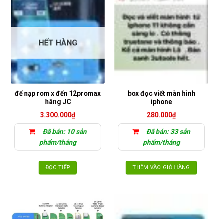
HẾT HÀNG
đế nạp rom x đến 12promax
box đọc viết màn hình
hãng JC
iphone
3.300.000
₫
280.000
₫
Đã bán: 10 sản
Đã bán: 33 sản
phẩm/tháng
phẩm/tháng
ĐỌC TIẾP
THÊM VÀO GIỎ HÀNG