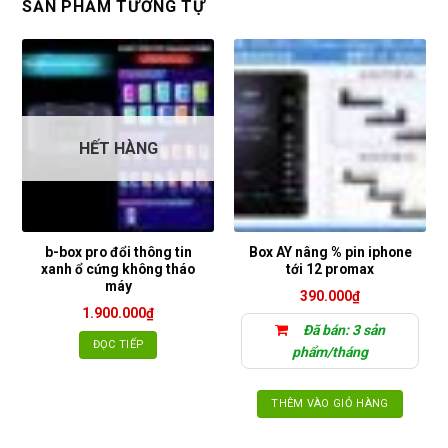
SẢN PHẨM TƯƠNG TỰ
HẾT HÀNG
b-box pro đổi thông tin
Box AY nâng % pin iphone
xanh ổ cứng không tháo
tới 12 promax
máy
390.000
₫
1.900.000
₫
Đã bán: 3 sản
ĐỌC TIẾP
phẩm/tháng
THÊM VÀO GIỎ HÀNG