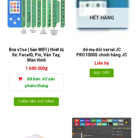
HẾT HÀNG
Box v1se ( bản WIFI ) thiết bị
đế mẹ đổi serial JC
fix: FaceID, Pin, Vân Tay,
PRO1000S chính hãng JC
Màn Hình
Liên hệ
1.690.000
₫
ĐỌC TIẾP
Đã bán: 63 sản
phẩm/tháng
THÊM VÀO GIỎ HÀNG