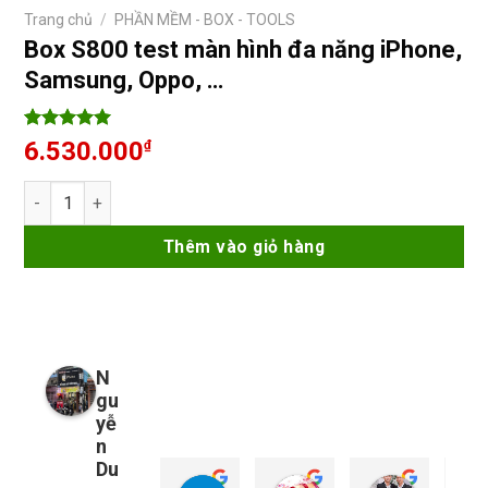
Trang chủ
/
PHẦN MỀM - BOX - TOOLS
Box S800 test màn hình đa năng iPhone,
Samsung, Oppo, …
5
6
trên 5
6.530.000
₫
dựa trên
đánh giá
Box S800 test màn hình đa năng iPhone, Samsung, Oppo, ... 
Thêm vào giỏ hàng
N
gu
yễ
n
Du