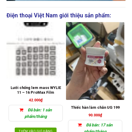
Điện thoại Việt Nam giới thiệu sản phẩm:
Lưới chống lem mass WYLIE
Vỉ
11 – 16 ProMax Film
42.000
₫
Thiếc hàn làm chân UG 199
Đã bán: 1 sản
90.000
₫
phẩm/tháng
Đã bán: 17 sản
phẩm/tháng
THÊM VÀO GIỎ HÀNG