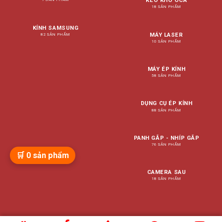
KEO KHÔ OCA
18 SẢN PHẨM
KÍNH SAMSUNG
MÁY LASER
82 SẢN PHẨM
10 SẢN PHẨM
MÁY ÉP KÍNH
58 SẢN PHẨM
DỤNG CỤ ÉP KÍNH
88 SẢN PHẨM
PANH GẮP - NHÍP GẮP
76 SẢN PHẨM
🛒
0
sản phẩm
CAMERA SAU
18 SẢN PHẨM