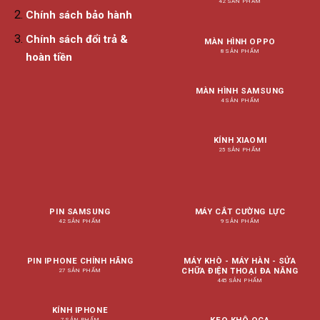
42 SẢN PHẨM
Chính sách bảo hành
Chính sách đổi trả &
MÀN HÌNH OPPO
8 SẢN PHẨM
hoàn tiền
MÀN HÌNH SAMSUNG
4 SẢN PHẨM
KÍNH XIAOMI
25 SẢN PHẨM
PIN SAMSUNG
MÁY CẮT CƯỜNG LỰC
42 SẢN PHẨM
9 SẢN PHẨM
PIN IPHONE CHÍNH HÃNG
MÁY KHÒ - MÁY HÀN - SỬA
CHỮA ĐIỆN THOẠI ĐA NĂNG
27 SẢN PHẨM
445 SẢN PHẨM
KÍNH IPHONE
7 SẢN PHẨM