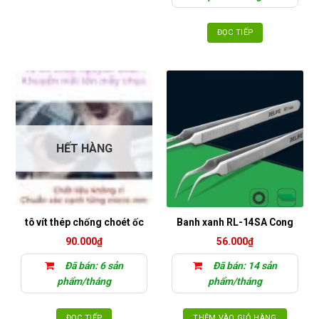
ĐỌC TIẾP
HẾT HÀNG
tô vít thép chống choét ốc
Banh xanh RL-14SA Cong
90.000
₫
56.000
₫
Đã bán: 6 sản
Đã bán: 14 sản
phẩm/tháng
phẩm/tháng
ĐỌC TIẾP
THÊM VÀO GIỎ HÀNG