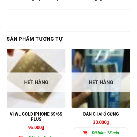
SẢN PHẨM TƯƠNG TỰ
HẾT HÀNG
HẾT HÀNG
VỈ WL GOLD IPHONE 6S/6S
BÀN CHẢI Ổ CỨNG
PLUS
30.000
₫
95.000
₫
Đã bán: 13 sản