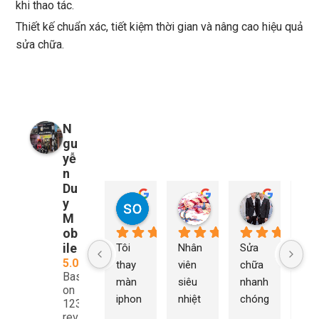
khi thao tác.
Thiết kế chuẩn xác, tiết kiệm thời gian và nâng cao hiệu quả
sửa chữa.
N
gu
yễ
n
Du
y
so young
My Nguyễn
Tu Nguy
1 năm trước
1 năm trước
1 năm trướ
M
ob
ile
Tôi 
Nhân 
Sửa 
Ng
5.0
thay 
viên 
chữa 
n Du
Based
màn 
siêu 
nhanh 
sửa
on
iphon
nhiệt 
chóng 
chữ
1232
e xs ở 
tình 
uy tín 
rất 
reviews