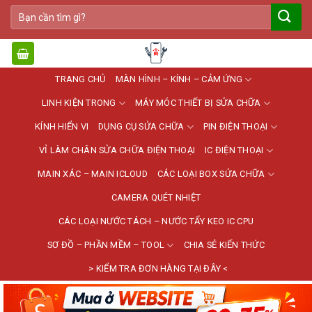
Bỏ
Tìm
qua
kiếm:
nội
dung
TRANG CHỦ
MÀN HÌNH – KÍNH – CẢM ỨNG
LINH KIỆN TRONG
MÁY MÓC THIẾT BỊ SỬA CHỮA
KÍNH HIỂN VI
DỤNG CỤ SỬA CHỮA
PIN ĐIỆN THOẠI
VỈ LÀM CHÂN SỬA CHỮA ĐIỆN THOẠI
IC ĐIỆN THOẠI
MAIN XÁC – MAIN ICLOUD
CÁC LOẠI BOX SỬA CHỮA
CAMERA QUÉT NHIỆT
CÁC LOẠI NƯỚC TÁCH – NƯỚC TẨY KEO IC CPU
SƠ ĐỒ – PHẦN MỀM – TOOL
CHIA SẺ KIẾN THỨC
> KIỂM TRA ĐƠN HÀNG TẠI ĐÂY <