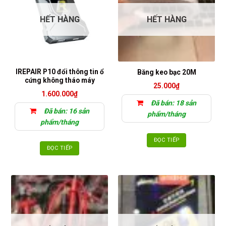
HẾT HÀNG
HẾT HÀNG
IREPAIR P10 đổi thông tin ổ
Băng keo bạc 20M
cứng không tháo máy
25.000
₫
1.600.000
₫
Đã bán: 18 sản
Đã bán: 16 sản
phẩm/tháng
phẩm/tháng
ĐỌC TIẾP
ĐỌC TIẾP