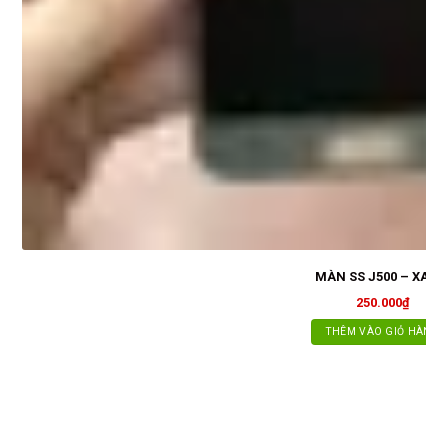
MÀN SS J500 – XAN
250.000
₫
THÊM VÀO GIỎ HÀNG