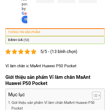
powered
đây 
thợ 
mình 
giá 
by
màn 
làm 
thay 
hợp 
G
o
o
g
l
e
xịn 
lại 
pin 
rẻ s
review us on
đẹp 
nhanh 
xsm ở 
với 
lại 
tôi sẽ 
đây 
mặt
THÔNG TIN SẢN PHẨM
còn 
quay 
giá cả 
bằn
được 
lại
hợp lí 
chu
ĐÁNH GIÁ (12)
dán cl 
pin 
. Uy 
5/5 - (13 bình chọn)
xịn 
dùng 
tín
miễn 
trâu 
phí. 
bền
Vỉ làm chân ic MaAnt Huawei P50 Pocket
Rất 
tôt
Giới thiệu sản phẩm Vỉ làm chân MaAnt
Huawei P50 Pocket
Mục lục
Giới thiệu sản phẩm Vỉ làm chân MaAnt Huawei P50
Pocket