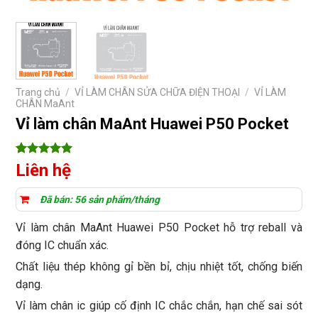
Trang chủ
/
VỈ LÀM CHÂN SỬA CHỮA ĐIỆN THOẠI
/
VỈ LÀM
CHÂN MaAnt
Vỉ làm chân MaAnt Huawei P50 Pocket
5
12
trên 5
Liên hệ
dựa trên
đánh giá
Đã bán: 56 sản phẩm/tháng
Vỉ làm chân MaAnt Huawei P50 Pocket hỗ trợ reball và
đóng IC chuẩn xác.
Chất liệu thép không gỉ bền bỉ, chịu nhiệt tốt, chống biến
dạng.
Vỉ làm chân ic giúp cố định IC chắc chắn, hạn chế sai sót