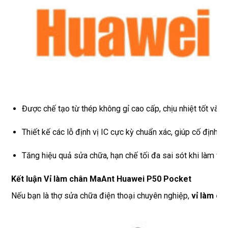
Được chế tạo từ thép không gỉ cao cấp, chịu nhiệt tốt và c
Thiết kế các lỗ định vị IC cực kỳ chuẩn xác, giúp cố định ch
Tăng hiệu quả sửa chữa, hạn chế tối đa sai sót khi làm việc
Kết luận Vỉ làm chân MaAnt Huawei P50 Pocket
Nếu bạn là thợ sửa chữa điện thoại chuyên nghiệp,
vỉ làm ch