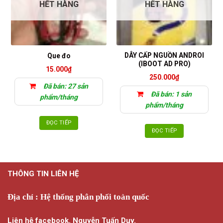
HẾT HÀNG
HẾT HÀNG
DÂY CẤP NGUỒN ANDROI
Que đo
(IBOOT AD PRO)
15.000
₫
250.000
₫
Đã bán: 27 sản
Đã bán: 1 sản
phẩm/tháng
phẩm/tháng
ĐỌC TIẾP
ĐỌC TIẾP
THÔNG TIN LIÊN HỆ
Địa chỉ : Hệ thống phân phối toàn quốc
Liên hệ facebook. Nguyễn Tuấn Duy.