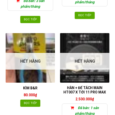
Đã bán: 3 sản
phẩm/tháng
phẩm/tháng
ĐỌC TIẾP
ĐỌC TIẾP
HẾT HÀNG
HẾT HÀNG
HÀN + ĐẾ TÁCH MAIN
KÌM B&R
HT007 X TỚI 11 PRO MAX
80.000
₫
2.500.000
₫
ĐỌC TIẾP
Đã bán: 1 sản
phẩm/tháng