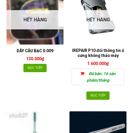
HẾT HÀNG
HẾT HÀNG
IREPAIR P10 đổi thông tin ổ
DÂY CÂU BẠC 0.009
cứng không tháo máy
130.000
₫
1.600.000
₫
ĐỌC TIẾP
Đã bán: 16 sản
phẩm/tháng
ĐỌC TIẾP