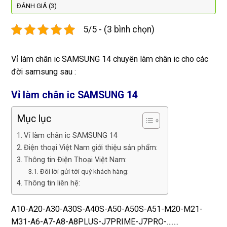
được 
lại
hợp lí 
chu
ĐÁNH GIÁ (3)
dán cl 
pin 
. Uy 
5/5 - (3 bình chọn)
xịn 
dùng 
tín
miễn 
trâu 
phí. 
bền
Vỉ làm chân ic SAMSUNG 14 chuyên làm chân ic cho các
Rất 
đời samsung sau :
tôt
Vỉ làm chân ic SAMSUNG 14
Mục lục
Vỉ làm chân ic SAMSUNG 14
Điện thoại Việt Nam giới thiệu sản phẩm:
Thông tin Điện Thoại Việt Nam:
Đôi lời gửi tới quý khách hàng:
Thông tin liên hệ:
A10-A20-A30-A30S-A40S-A50-A50S-A51-M20-M21-
M31-A6-A7-A8-A8PLUS-J7PRIME-J7PRO-…….