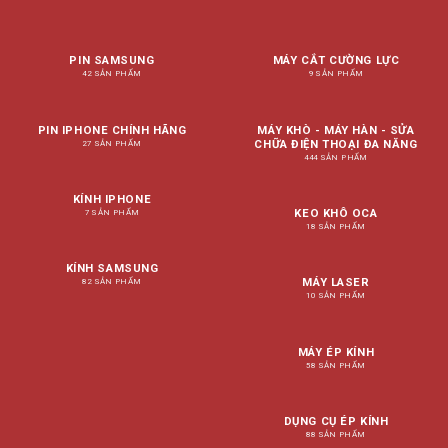
PIN SAMSUNG
MÁY CẮT CƯỜNG LỰC
42 SẢN PHẨM
9 SẢN PHẨM
PIN IPHONE CHÍNH HÃNG
MÁY KHÒ - MÁY HÀN - SỬA
CHỮA ĐIỆN THOẠI ĐA NĂNG
27 SẢN PHẨM
444 SẢN PHẨM
KÍNH IPHONE
KEO KHÔ OCA
7 SẢN PHẨM
18 SẢN PHẨM
KÍNH SAMSUNG
MÁY LASER
82 SẢN PHẨM
10 SẢN PHẨM
MÁY ÉP KÍNH
58 SẢN PHẨM
DỤNG CỤ ÉP KÍNH
88 SẢN PHẨM