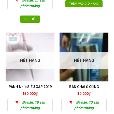
Đã bán: 27 sản
THÊM VÀO GIỎ HÀNG
phẩm/tháng
ĐỌC TIẾP
HẾT HÀNG
HẾT HÀNG
PANH Nhíp SIÊU GẮP 2019
BÀN CHẢI Ổ CỨNG
150.000
₫
30.000
₫
Đã bán: 10 sản
Đã bán: 13 sản
phẩm/tháng
phẩm/tháng