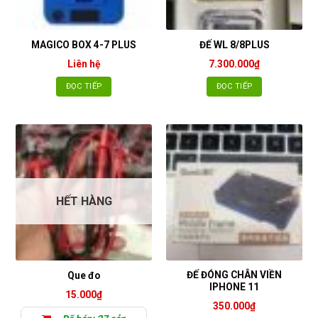
MAGICO BOX 4-7 PLUS
ĐẾ WL 8/8PLUS
Liên hệ
7.300.000
₫
ĐỌC TIẾP
ĐỌC TIẾP
HẾT HÀNG
ĐẾ ĐÓNG CHÂN VIỀN
Que đo
IPHONE 11
15.000
₫
350.000
₫