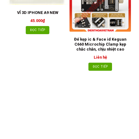
VỈ 3D IPHONE A9 NEW
45.000
₫
ĐỌC TIẾP
Đế kẹp ic & Face id Keguan
C660 Microchip Clamp kẹp
chắc chắn, chịu nhiệt cao
St
Liên hệ
ĐỌC TIẾP