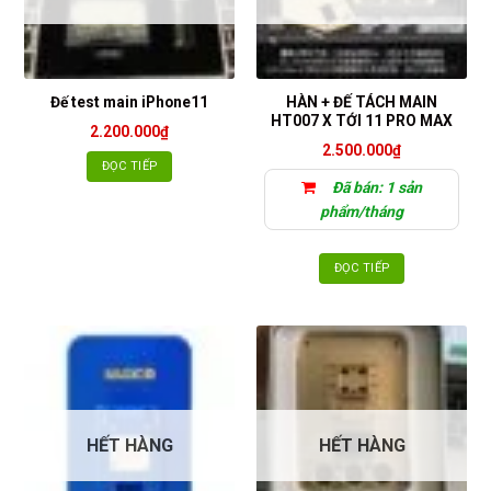
HÀN + ĐẾ TÁCH MAIN
Đế test main iPhone11
HT007 X TỚI 11 PRO MAX
2.200.000
₫
2.500.000
₫
ĐỌC TIẾP
Đã bán: 1 sản
phẩm/tháng
ĐỌC TIẾP
HẾT HÀNG
HẾT HÀNG