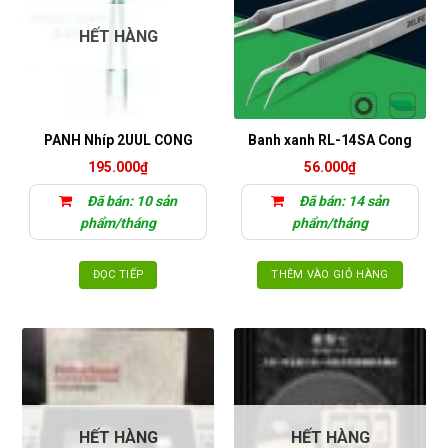
HẾT HÀNG
PANH Nhíp 2UUL CONG
Banh xanh RL-14SA Cong
195.000
₫
56.000
₫
Đã bán: 10 sản
Đã bán: 14 sản
phẩm/tháng
phẩm/tháng
ĐỌC TIẾP
THÊM VÀO GIỎ HÀNG
HẾT HÀNG
HẾT HÀNG