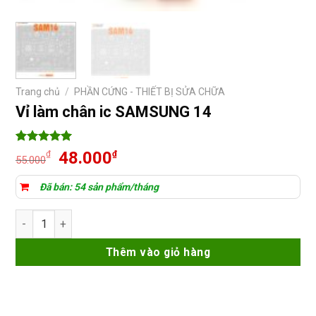
Trang chủ
/
PHẦN CỨNG - THIẾT BỊ SỬA CHỮA
Vỉ làm chân ic SAMSUNG 14
5
3
trên 5
Giá
Giá
48.000
₫
₫
55.000
dựa trên
gốc
hiện
đánh giá
là:
tại
Đã bán: 54 sản phẩm/tháng
55.000₫.
là:
Vỉ làm chân ic SAMSUNG 14 số lượng
48.000₫.
Thêm vào giỏ hàng