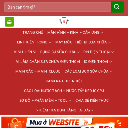
Bỏ
Tìm
qua
kiếm:
nội
dung
TRANG CHỦ
MÀN HÌNH – KÍNH – CẢM ỨNG
LINH KIỆN TRONG
MÁY MÓC THIẾT BỊ SỬA CHỮA
KÍNH HIỂN VI
DỤNG CỤ SỬA CHỮA
PIN ĐIỆN THOẠI
VỈ LÀM CHÂN SỬA CHỮA ĐIỆN THOẠI
IC ĐIỆN THOẠI
MAIN XÁC – MAIN ICLOUD
CÁC LOẠI BOX SỬA CHỮA
CAMERA QUÉT NHIỆT
CÁC LOẠI NƯỚC TÁCH – NƯỚC TẨY KEO IC CPU
SƠ ĐỒ – PHẦN MỀM – TOOL
CHIA SẺ KIẾN THỨC
> KIỂM TRA ĐƠN HÀNG TẠI ĐÂY <