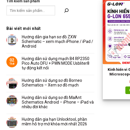
Tìm kiếm sản phẩm
Bài viết mới nhất
Hướng dẫn gia hạn sơ đồ ZXW
Schematic – xem mạch iPhone / iPad /
Android
Không
có
bình
Hướng dẫn sử dụng mạch B4 RP2350
02
luận
Pico Auto DFU + PWN MODE Usbliter8
Th8
ở
Hướng
tự động kết nối
Kính hiển vi
dẫn
Không
gia
Microscope
có
hạn
bình
Hướng dẫn sử dụng sơ đồ Borneo
sơ
luận
đồ
Schematics – Xem sơ đồ mạch
ở
ZXW
Hướng
Schematic
Không
dẫn
–
có
sử
xem
bình
Hướng dẫn sử dụng sơ đồ MaAnt
dụng
mạch
luận
Schematics Android – iPhone – iPad và
mạch
iPhone
ở
B4
/
Hướng
nhiều đời khác
RP2350
iPad
dẫn
Pico
/
Không
sử
Auto
Android
có
dụng
DFU
bình
Hướng dẫn gia hạn Unlocktool, phần
sơ
+
luận
đồ
mềm hỗ trợ mở khóa mới nhất 2026
PWN
ở
Borneo
MODE
Hướng
Schematics
Không