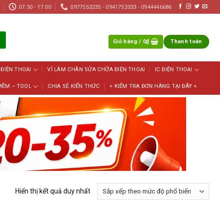
07:30 - 17:00
0977553235 - 0941753333 - 0944446686
Giỏ hàng /
0
₫
Thanh toán
 ĐIỆN THOẠI
VỈ LÀM CHÂN SỬA CHỮA ĐIỆN THOẠI
IC ĐIỆN THOẠI
MỀM – TOOL
CHIA SẺ KIẾN THỨC
> KIỂM TRA ĐƠN HÀNG TẠI ĐÂY <
Hiển thị kết quả duy nhất