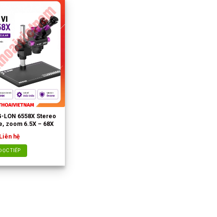
 G-LON 6558X Stereo
, zoom 6.5X – 68X
Liên hệ
ĐỌC TIẾP