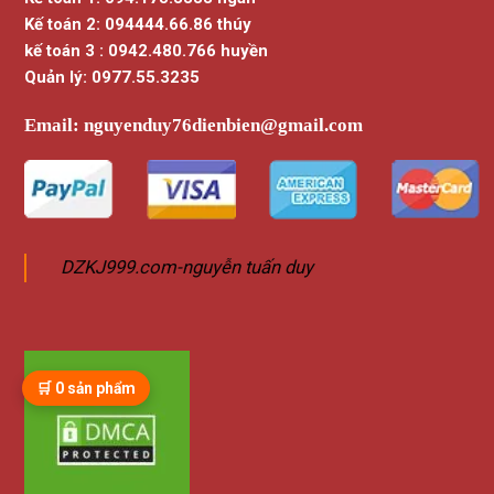
Kế toán 2: 094444.66.86 thúy
kế toán 3 : 0942.480.766 huyền
Quản lý: 0977.55.3235
Email:
nguyenduy76dienbien@gmail.com
DZKJ999.com-nguyễn tuấn duy
🛒
0
sản phẩm