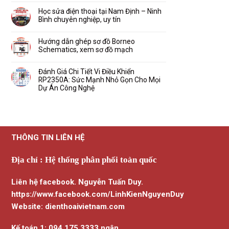
Usbliter8
dẫn
–
có
tự
sử
Xem
bình
Học sửa điện thoại tại Nam Định – Ninh
động
dụng
sơ
luận
kết
Bình chuyên nghiệp, uy tín
sơ
đồ
ở
nối
đồ
mạch
Hướng
Không
MaAnt
dẫn
có
Schematics
gia
bình
Hướng dẫn ghép sơ đồ Borneo
Android
hạn
luận
–
Schematics, xem sơ đồ mạch
Unlocktool,
ở
iPhone
phần
Học
–
Không
mềm
sửa
iPad
có
hỗ
điện
và
bình
Đánh Giá Chi Tiết Vi Điều Khiển
trợ
thoại
nhiều
luận
mở
RP2350A: Sức Mạnh Nhỏ Gọn Cho Mọi
tại
đời
ở
khóa
Nam
khác
Hướng
Dự Án Công Nghệ
mới
Định
dẫn
nhất
–
Không
ghép
2026
Ninh
có
sơ
Bình
bình
đồ
chuyên
luận
Borneo
nghiệp,
ở
Schematics,
uy
Đánh
xem
tín
Giá
sơ
THÔNG TIN LIÊN HỆ
Chi
đồ
Tiết
mạch
Vi
Điều
Địa chỉ : Hệ thống phân phối toàn quốc
Khiển
RP2350A:
Sức
Mạnh
Liên hệ facebook. Nguyễn Tuấn Duy.
Nhỏ
Gọn
Cho
https://www.facebook.com/LinhKienNguyenDuy
Mọi
Dự
Website: dienthoaivietnam.com
Án
Công
Nghệ
Kế toán 1: 094.175.3333 ngân