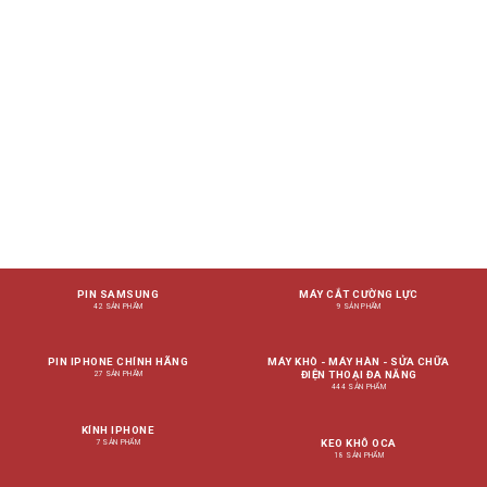
PIN SAMSUNG
MÁY CẮT CƯỜNG LỰC
42 SẢN PHẨM
9 SẢN PHẨM
PIN IPHONE CHÍNH HÃNG
MÁY KHÒ - MÁY HÀN - SỬA CHỮA
ĐIỆN THOẠI ĐA NĂNG
27 SẢN PHẨM
444 SẢN PHẨM
KÍNH IPHONE
KEO KHÔ OCA
7 SẢN PHẨM
18 SẢN PHẨM