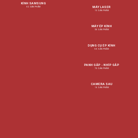
KÍNH SAMSUNG
MÁY LASER
82 SẢN PHẨM
10 SẢN PHẨM
MÁY ÉP KÍNH
58 SẢN PHẨM
DỤNG CỤ ÉP KÍNH
88 SẢN PHẨM
PANH GẮP - NHÍP GẮP
76 SẢN PHẨM
CAMERA SAU
18 SẢN PHẨM