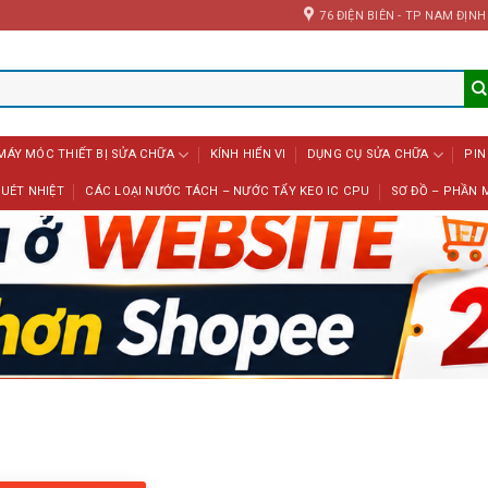
76 ĐIỆN BIÊN - TP NAM ĐỊNH
MÁY MÓC THIẾT BỊ SỬA CHỮA
KÍNH HIỂN VI
DỤNG CỤ SỬA CHỮA
PIN
UÉT NHIỆT
CÁC LOẠI NƯỚC TÁCH – NƯỚC TẨY KEO IC CPU
SƠ ĐỒ – PHẦN 