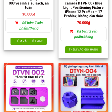
003 vệ sinh siêu sạch, an
camera DTVN 007 Blue
chọn
toàn
Light Positioning Fixture
trên
iPhone 12 ProMax – 17
30.000
₫
trang
ProMax, không cần tháo
sản
Đã bán: 7 sản
70.000
₫
phẩm
phẩm/tháng
Đã bán: 2 sản
phẩm/tháng
THÊM VÀO GIỎ HÀNG
THÊM VÀO GIỎ HÀNG