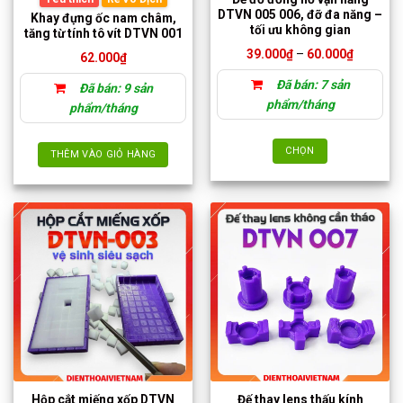
DTVN 005 006, đỡ đa năng –
Khay đựng ốc nam châm,
tối ưu không gian
tăng từ tính tô vít DTVN 001
Khoảng
39.000
₫
–
60.000
₫
62.000
₫
giá:
từ
Đã bán: 7 sản
Đã bán: 9 sản
39.000₫
đến
phẩm/tháng
phẩm/tháng
60.000₫
CHỌN
THÊM VÀO GIỎ HÀNG
Sản
phẩm
này
có
nhiều
biến
thể.
Các
tùy
chọn
có
thể
được
Hộp cắt miếng xốp DTVN
Đế thay lens thấu kính