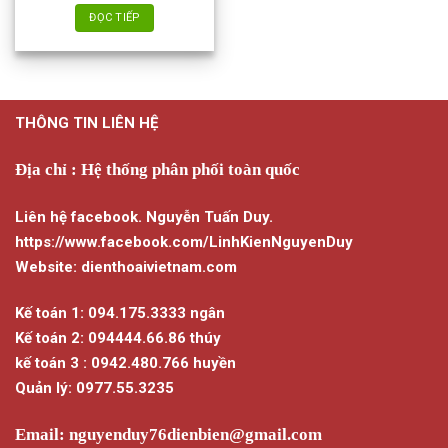
trang
ĐỌC TIẾP
sản
phẩm
THÔNG TIN LIÊN HỆ
Địa chỉ : Hệ thống phân phối toàn quốc
Liên hệ facebook. Nguyễn Tuấn Duy.
https://www.facebook.com/LinhKienNguyenDuy
Website: dienthoaivietnam.com
Kế toán 1: 094.175.3333 ngân
Kế toán 2: 094444.66.86 thúy
kế toán 3 : 0942.480.766 huyền
Quản lý: 0977.55.3235
Email:
nguyenduy76dienbien@gmail.com