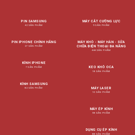
PIN SAMSUNG
MÁY CẮT CƯỜNG LỰC
42 SẢN PHẨM
9 SẢN PHẨM
PIN IPHONE CHÍNH HÃNG
MÁY KHÒ - MÁY HÀN - SỬA
CHỮA ĐIỆN THOẠI ĐA NĂNG
27 SẢN PHẨM
444 SẢN PHẨM
KÍNH IPHONE
KEO KHÔ OCA
7 SẢN PHẨM
18 SẢN PHẨM
KÍNH SAMSUNG
MÁY LASER
82 SẢN PHẨM
10 SẢN PHẨM
MÁY ÉP KÍNH
58 SẢN PHẨM
DỤNG CỤ ÉP KÍNH
88 SẢN PHẨM