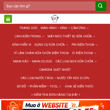
Bỏ
Tìm
qua
kiếm:
nội
dung
TRANG CHỦ
MÀN HÌNH – KÍNH – CẢM ỨNG
LINH KIỆN TRONG
MÁY MÓC THIẾT BỊ SỬA CHỮA
KÍNH HIỂN VI
DỤNG CỤ SỬA CHỮA
PIN ĐIỆN THOẠI
VỈ LÀM CHÂN SỬA CHỮA ĐIỆN THOẠI
IC ĐIỆN THOẠI
MAIN XÁC – MAIN ICLOUD
CÁC LOẠI BOX SỬA CHỮA
CAMERA QUÉT NHIỆT
CÁC LOẠI NƯỚC TÁCH – NƯỚC TẨY KEO IC CPU
SƠ ĐỒ – PHẦN MỀM – TOOL
CHIA SẺ KIẾN THỨC
> KIỂM TRA ĐƠN HÀNG TẠI ĐÂY <