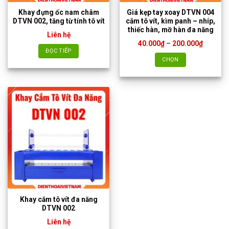
Khay đựng ốc nam châm
Giá kẹp tay xoay DTVN 004
DTVN 002, tăng từ tính tô vít
cắm tô vít, kìm panh – nhíp,
thiếc hàn, mỡ hàn đa năng
Liên hệ
Khoảng
40.000
₫
–
200.000
₫
giá:
ĐỌC TIẾP
từ
CHỌN
40.000₫
đến
Sản
200.000
phẩm
này
có
nhiều
biến
thể.
Các
tùy
chọn
có
thể
Khay cắm tô vít đa năng
được
DTVN 002
chọn
Liên hệ
trên