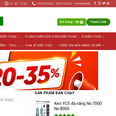
07:30 - 17:00
0977553235 - 0941753333 - 0944446686
Giỏ hàng /
0
₫
Thanh toán
 ĐIỆN THOẠI
VỈ LÀM CHÂN SỬA CHỮA ĐIỆN THOẠI
IC ĐIỆN THOẠI
MỀM – TOOL
CHIA SẺ KIẾN THỨC
> KIỂM TRA ĐƠN HÀNG TẠI ĐÂY <
SẢN PHẨM BÁN CHẠY
 ĐA NĂNG
/
Keo YCS đa năng No.7000
No.8000