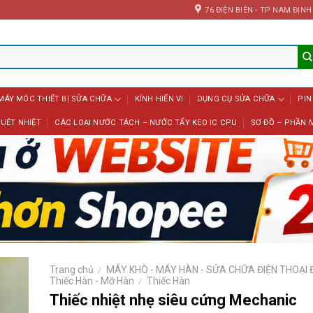
76 ĐIỆN BIÊN - TP NAM ĐỊNH
MÁY MÓC THIẾT BỊ SỬA CHỮA
KÍNH HIỂN VI
DỤNG CỤ SỬA CHỮA
PIN
UÉT NHIỆT
CÁC LOẠI NƯỚC TÁCH – NƯỚC TẨY KEO IC CPU
SƠ ĐỒ – PHẦN 
Trang chủ
MÁY KHÒ - MÁY HÀN - SỬA CHỮA ĐIỆN THOẠI
/
Thiếc Hàn - Mỡ Hàn
Thiếc Hàn
/
Thiếc nhiệt nhẹ siêu cứng Mechanic