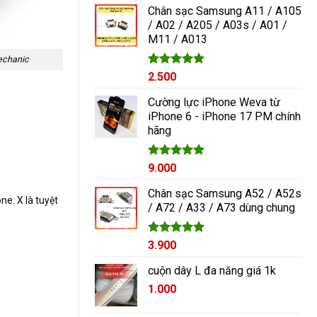
5 sao
Chân sạc Samsung A11 / A105
/ A02 / A205 / A03s / A01 /
M11 / A013
echanic
Được xếp
2.500
hạng
5.00
5 sao
Cường lực iPhone Weva từ
iPhone 6 - iPhone 17 PM chính
hãng
Được xếp
9.000
hạng
5.00
5 sao
Chân sạc Samsung A52 / A52s
ne. X là tuyệt
/ A72 / A33 / A73 dùng chung
Được xếp
3.900
hạng
5.00
5 sao
cuộn dây L đa năng giá 1k
1.000