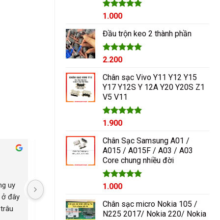
Được xếp
1.000
hạng
5.00
5 sao
Đầu trộn keo 2 thành phần
Được xếp
2.200
hạng
5.00
5 sao
Chân sạc Vivo Y11 Y12 Y15
Y17 Y12S Y 12A Y20 Y20S Z1
V5 V11
Được xếp
1.900
hạng
5.00
5 sao
Chân Sạc Samsung A01 /
A015 / A015F / A03 / A03
Cham Ha
Core chung nhiều đời
1 năm trước
1 năm trước
g uy 
Nguyễn Duy sửa chữa rất 
Có con máy 8pl nát b
Giá
Được xếp
Giá
1.000
hạng
5.00
gốc
hiện
 ở đây 
tốt giá hợp lí rẻ so với mặt 
kính mang qua nguyễ
5 sao
Chân sạc micro Nokia 105 /
là:
tại
trâu 
bằng chung. Uy tín
ép lại kính là đẹp nh
N225 2017/ Nokia 220/ Nokia
1.200₫.
là: