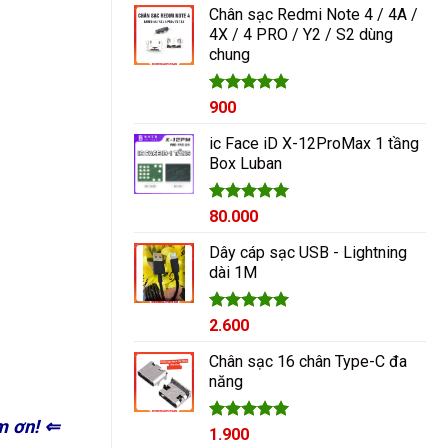
Chân sạc Redmi Note 4 / 4A /
4X / 4 PRO / Y2 / S2 dùng
chung
Được xếp
900
hạng
5.00
5 sao
ic Face iD X-12ProMax 1 tầng
Box Luban
Được xếp
80.000
hạng
5.00
5 sao
Dây cáp sạc USB - Lightning
dài 1M
Được xếp
2.600
hạng
5.00
5 sao
Chân sạc 16 chân Type-C đa
năng
m ơn! ⇐
Được xếp
1.900