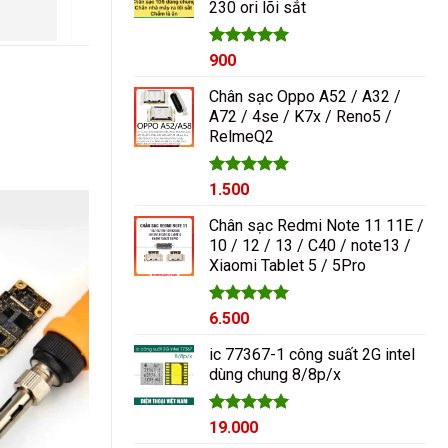
ngayyy. Đẹp lắm
230 ori lõi sắt
1.000₫.
Được xếp
900
hạng
5.00
5 sao
Chân sạc Oppo A52 / A32 /
A72 / 4se / K7x / Reno5 /
RelmeQ2
Được xếp
1.500
hạng
5.00
5 sao
Chân sạc Redmi Note 11 11E /
10 / 12 / 13 / C40 / note13 /
Xiaomi Tablet 5 / 5Pro
Được xếp
6.500
hạng
5.00
5 sao
ic 77367-1 công suất 2G intel
dùng chung 8/8p/x
Được xếp
19.000
hạng
5.00