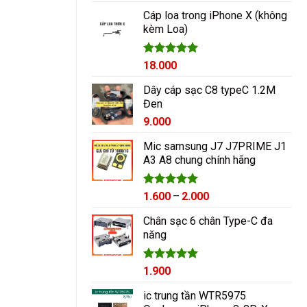
hạng
5.00
5 sao
Cáp loa trong iPhone X (không
kèm Loa)
Được xếp
18.000
hạng
5.00
5 sao
Dây cáp sạc C8 typeC 1.2M
Đen
9.000
Mic samsung J7 J7PRIME J1
A3 A8 chung chính hãng
Được xếp
Khoảng
1.600
–
2.000
hạng
5.00
giá:
5 sao
Chân sạc 6 chân Type-C đa
từ
năng
1.600₫
đến
2.000₫
Được xếp
1.900
hạng
5.00
5 sao
ic trung tần WTR5975