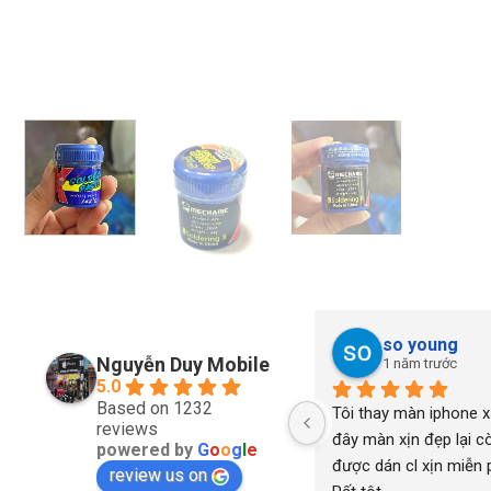
so young
Nguyễn Duy Mobile
1 năm trước
5.0
Based on 1232
Tôi thay màn iphone xs
reviews
đây màn xịn đẹp lại cò
powered by
G
o
o
g
l
e
được dán cl xịn miễn ph
review us on