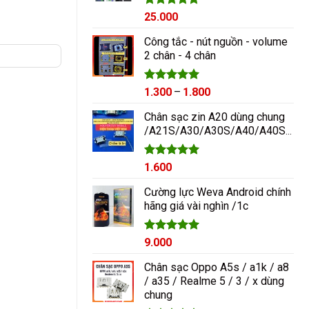
Được xếp
25.000
hạng
5.00
5 sao
Công tắc - nút nguồn - volume
2 chân - 4 chân
Được xếp
Khoảng
1.300
–
1.800
hạng
5.00
giá:
5 sao
Chân sạc zin A20 dùng chung
từ
/A21S/A30/A30S/A40/A40S/A50/A60/A70/M10/M20
1.300₫
đến
1.800₫
Được xếp
1.600
hạng
5.00
5 sao
Cường lực Weva Android chính
hãng giá vài nghìn /1c
Được xếp
9.000
hạng
5.00
5 sao
Chân sạc Oppo A5s / a1k / a8
/ a35 / Realme 5 / 3 / x dùng
chung