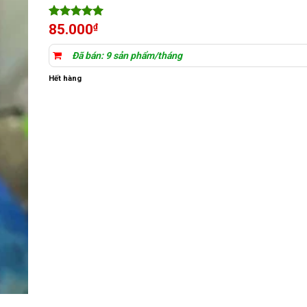
5
1
trên 5
85.000
₫
dựa trên
đánh giá
Đã bán: 9 sản phẩm/tháng
Hết hàng