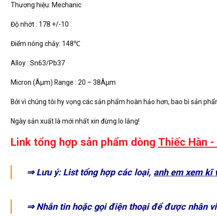
Thương hiệu: Mechanic
Độ nhớt : 178 +/-10
Điểm nóng chảy: 148℃
Alloy : Sn63/Pb37
Micron (Âµm) Range : 20 – 38Âµm
Bởi vì chúng tôi hy vọng các sản phẩm hoàn hảo hơn, bao bì sản phẩ
Ngày sản xuất là mới nhất xin đừng lo lắng!
Link tổng hợp sản phẩm dòng
Thiếc Hàn -
⇒ Lưu ý: List tổng hợp các loại,
anh em xem kĩ v
⇒ Nhắn tin hoặc gọi điện thoại để được nhân vi