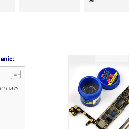
bền
anic:
án tại ĐTVN.