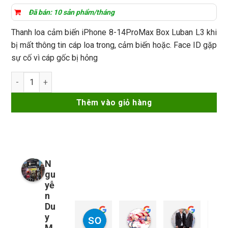
đánh giá
Đã bán: 10 sản phẩm/tháng
Thanh loa cảm biến iPhone 8-14ProMax Box Luban L3 khi
bị mất thông tin cáp loa trong, cảm biến hoặc. Face ID gặp
sự cố vì cáp gốc bị hỏng
Thanh loa cảm biến iPhone 8-14ProMax Box Luban L3 số lượ
Thêm vào giỏ hàng
N
gu
yễ
n
Du
y
so young
My Nguyễn
Tu Nguy
1 năm trước
1 năm trước
1 năm trướ
M