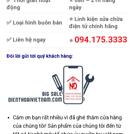
✅ Thời gian hoạt
⭐️ 08h – 21h hàng
động
ngày
⭐️ Linh kiện sửa chữa
✅ Loại hình buôn bán
điện tử chính hãng
094.175.3333
✅ Liên hệ ngay
⭐️
Đôi lời gửi tới quý khách hàng:
Cảm ơn bạn rất nhiều vì đã ghé thăm cửa hàng
của chúng tôi! Sản phẩm của chúng tôi đến từ