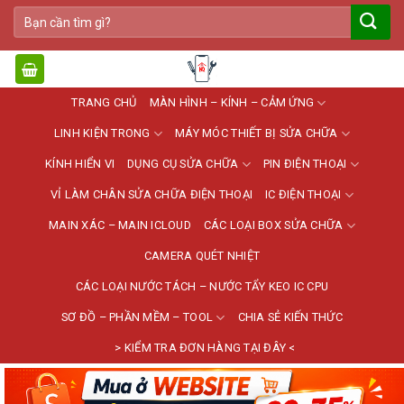
Bỏ
Tìm
qua
kiếm:
nội
dung
TRANG CHỦ
MÀN HÌNH – KÍNH – CẢM ỨNG
LINH KIỆN TRONG
MÁY MÓC THIẾT BỊ SỬA CHỮA
KÍNH HIỂN VI
DỤNG CỤ SỬA CHỮA
PIN ĐIỆN THOẠI
VỈ LÀM CHÂN SỬA CHỮA ĐIỆN THOẠI
IC ĐIỆN THOẠI
MAIN XÁC – MAIN ICLOUD
CÁC LOẠI BOX SỬA CHỮA
CAMERA QUÉT NHIỆT
CÁC LOẠI NƯỚC TÁCH – NƯỚC TẨY KEO IC CPU
SƠ ĐỒ – PHẦN MỀM – TOOL
CHIA SẺ KIẾN THỨC
> KIỂM TRA ĐƠN HÀNG TẠI ĐÂY <