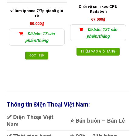
Chổi vệ sinh keo CPU
vỉ làm iphone 7/7p qianli giá
Kadaben
rẻ
T
67.000
₫
80.000
₫
Đã bán: 121 sản
Đã bán: 17 sản
phẩm/tháng
phẩm/tháng
THÊM VÀO GIỎ HÀNG
ĐỌC TIẾP
Thông tin Điện Thoại Việt Nam:
✅ Điện Thoại Việt
⭐️ Bán buôn – Bán Lẻ
Nam