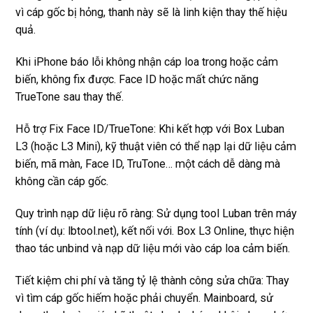
vì cáp gốc bị hỏng, thanh này sẽ là linh kiện thay thế hiệu
quả.
Khi iPhone báo lỗi không nhận cáp loa trong hoặc cảm
biến, không fix được. Face ID hoặc mất chức năng
TrueTone sau thay thế.
Hỗ trợ Fix Face ID/TrueTone: Khi kết hợp với Box Luban
L3 (hoặc L3 Mini), kỹ thuật viên có thể nạp lại dữ liệu cảm
biến, mã màn, Face ID, TruTone… một cách dễ dàng mà
không cần cáp gốc.
Quy trình nạp dữ liệu rõ ràng: Sử dụng tool Luban trên máy
tính (ví dụ: lbtool.net), kết nối với. Box L3 Online, thực hiện
thao tác unbind và nạp dữ liệu mới vào cáp loa cảm biến.
Tiết kiệm chi phí và tăng tỷ lệ thành công sửa chữa: Thay
vì tìm cáp gốc hiếm hoặc phải chuyển. Mainboard, sử