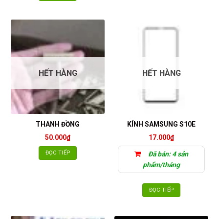
HẾT HÀNG
HẾT HÀNG
THANH ĐỒNG
KÍNH SAMSUNG S10E
50.000
₫
17.000
₫
ĐỌC TIẾP
Đã bán: 4 sản
phẩm/tháng
ĐỌC TIẾP