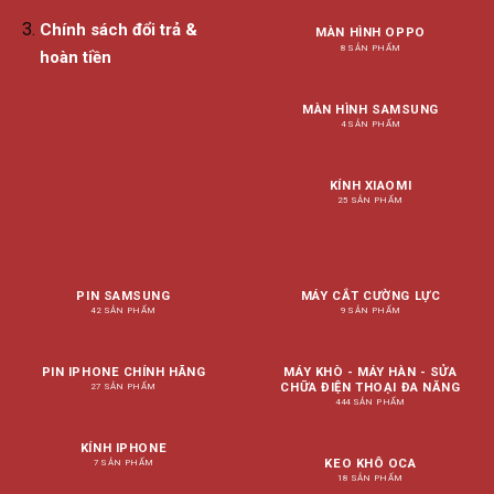
Chính sách đổi trả &
MÀN HÌNH OPPO
8 SẢN PHẨM
hoàn tiền
MÀN HÌNH SAMSUNG
4 SẢN PHẨM
KÍNH XIAOMI
25 SẢN PHẨM
PIN SAMSUNG
MÁY CẮT CƯỜNG LỰC
42 SẢN PHẨM
9 SẢN PHẨM
PIN IPHONE CHÍNH HÃNG
MÁY KHÒ - MÁY HÀN - SỬA
CHỮA ĐIỆN THOẠI ĐA NĂNG
27 SẢN PHẨM
444 SẢN PHẨM
KÍNH IPHONE
KEO KHÔ OCA
7 SẢN PHẨM
18 SẢN PHẨM