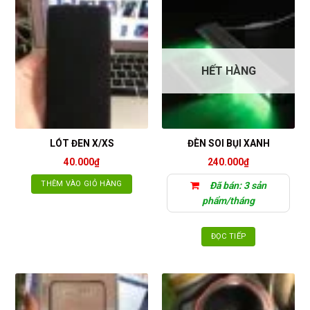
HẾT HÀNG
LÓT ĐEN X/XS
ĐÈN SOI BỤI XANH
40.000
₫
240.000
₫
THÊM VÀO GIỎ HÀNG
Đã bán: 3 sản
phẩm/tháng
ĐỌC TIẾP