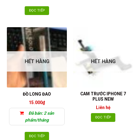
ĐỌC TIẾP
HẾT HÀNG
HẾT HÀNG
CAM TRƯỚC IPHONE 7
ĐỒ LONG ĐAO
PLUS NEW
15.000
₫
Liên hệ
Đã bán: 2 sản
ĐỌC TIẾP
phẩm/tháng
ĐỌC TIẾP