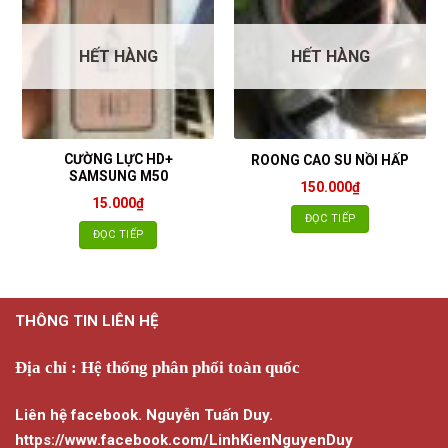
HẾT HÀNG
HẾT HÀNG
CƯỜNG LỰC HD+
ROONG CAO SU NỒI HẤP
SAMSUNG M50
150.000
₫
15.000
₫
ĐỌC TIẾP
ĐỌC TIẾP
THÔNG TIN LIÊN HỆ
Địa chỉ : Hệ thống phân phối toàn quốc
Liên hệ facebook. Nguyễn Tuấn Duy.
https://www.facebook.com/LinhKienNguyenDuy