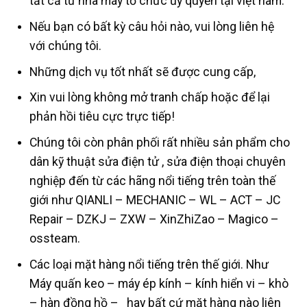
tất cả từ nhà máy tổ chức ủy quyền tại việt nam.
Nếu bạn có bất kỳ câu hỏi nào, vui lòng liên hệ
với chúng tôi.
Những dịch vụ tốt nhất sẽ được cung cấp,
Xin vui lòng không mở tranh chấp hoặc để lại
phản hồi tiêu cực trực tiếp!
Chúng tôi còn phân phối rất nhiều sản phẩm cho
dân kỹ thuật sửa điện tử , sửa điện thoại chuyên
nghiệp đến từ các hãng nổi tiếng trên toàn thế
giới như QIANLI – MECHANIC – WL – ACT – JC
Repair – DZKJ – ZXW – XinZhiZao – Magico –
ossteam.
Các loại mặt hàng nổi tiếng trên thế giới. Như
Máy quấn keo – máy ép kính – kính hiển vi – khò
– hàn đồng hồ – hay bất cứ mặt hàng nào liên