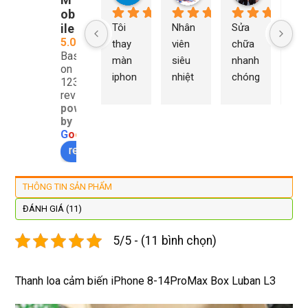
ob
ile
Tôi 
Nhân 
Sửa 
Ng
5.0
thay 
viên 
chữa 
n Du
Based
màn 
siêu 
nhanh 
sửa
on
iphon
nhiệt 
chóng 
chữ
1232
e xs ở 
tình 
uy tín 
rất 
reviews
powered
đây 
thợ 
mình 
giá 
by
màn 
làm 
thay 
hợp 
G
o
o
g
l
e
xịn 
lại 
pin 
rẻ s
review us on
đẹp 
nhanh 
xsm ở 
với 
lại 
tôi sẽ 
đây 
mặt
THÔNG TIN SẢN PHẨM
còn 
quay 
giá cả 
bằn
được 
lại
hợp lí 
chu
ĐÁNH GIÁ (11)
dán cl 
pin 
. Uy 
5/5 - (11 bình chọn)
xịn 
dùng 
tín
miễn 
trâu 
phí. 
bền
Thanh loa cảm biến iPhone 8-14ProMax Box Luban L3
Rất 