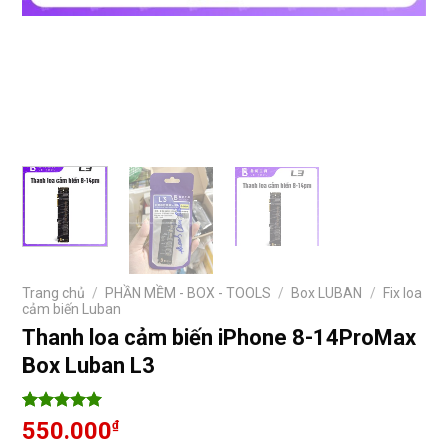
Trang chủ
/
PHẦN MỀM - BOX - TOOLS
/
Box LUBAN
/
Fix loa
cảm biến Luban
Thanh loa cảm biến iPhone 8-14ProMax
Box Luban L3
5
11
trên 5
550.000
₫
dựa trên