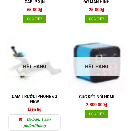
CÁP IP XỊN
ĐỠ MÀN HÌNH
65.000
₫
25.000
₫
ĐỌC TIẾP
ĐỌC TIẾP
HẾT HÀNG
HẾT HÀNG
CAM TRƯỚC IPHONE 6G
CỤC KẾT NỐI HDMI
NEW
2.800.000
₫
Liên hệ
ĐỌC TIẾP
Đã bán: 1 sản
phẩm/tháng