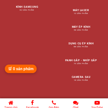
KÍNH SAMSUNG
MÁY LASER
82 SẢN PHẨM
10 SẢN PHẨM
MÁY ÉP KÍNH
58 SẢN PHẨM
DỤNG CỤ ÉP KÍNH
88 SẢN PHẨM
PANH GẮP - NHÍP GẮP
76 SẢN PHẨM
🛒
0
sản phẩm
CAMERA SAU
18 SẢN PHẨM
Trang chủ
Facebook
Gọi điện
Chat
YouTube